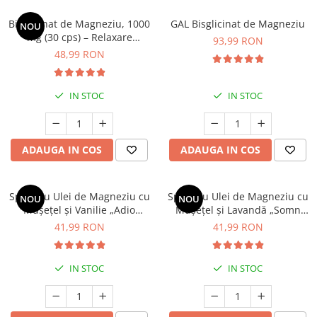
Bisglicinat de Magneziu, 1000
GAL Bisglicinat de Magneziu
NOU
mg (30 cps) – Relaxare
93,99 RON
Profundă, Somn Odihnitor și
48,99 RON
Sănătate Musculară
IN STOC
IN STOC
ADAUGA IN COS
ADAUGA IN COS
Spray cu Ulei de Magneziu cu
Spray cu Ulei de Magneziu cu
NOU
NOU
Mușețel și Vanilie „Adio
Mușețel și Lavandă „Somn
Stres”, 200 ml
Liniștit”, 200 ml – Relaxare și
41,99 RON
41,99 RON
Echilibru Natural
IN STOC
IN STOC