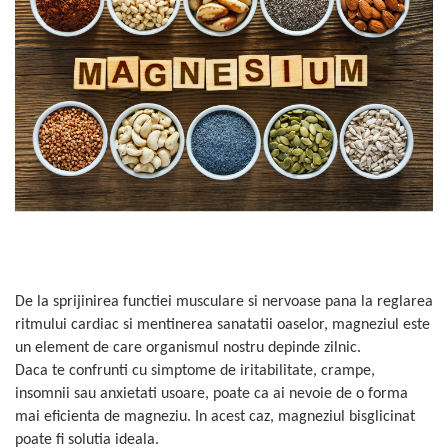
Oase & dinți
Îngrijirea Tenului
Colagen
Zinc Bisglicinat
Piele, păr & unghii
Creme de față
Creatina
Tranzit intestinal
Seruri
Crom
Creme cu SPF
Colesterol & tensiune
Demachiante
Curcumin (Turmeric)
Sănătatea copiilor
Geluri de curățare
Enzime
Performanta sportiva
Ape micelare
Fibre
Sanatate Orala
Tonere
Fier
Alergii
Măști pentru față
Garcinia
Exfoliante
Anti Intepaturi
Creme pentru ochi
Ghimbir
Balsam buze
De la sprijinirea functiei musculare si nervoase pana la reglarea
Ginkgo biloba
Îngrijirea Corpului
ritmului cardiac si mentinerea sanatatii oaselor, magneziul este
Ginseng
un element de care organismul nostru depinde zilnic.
Creme de corp
Glucozamina
Daca te confrunti cu simptome de iritabilitate, crampe,
Loțiuni
insomnii sau anxietati usoare, poate ca ai nevoie de o forma
Glutation
Unturi de corp
mai eficienta de magneziu. In acest caz, magneziul bisglicinat
L-Arginina
Uleiuri de corp
poate fi solutia ideala.