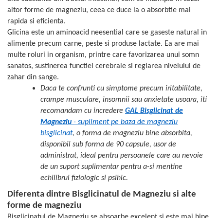
altor forme de magneziu, ceea ce duce la o absorbtie mai
Mary & May
Seleniu
rapida si eficienta.
COSRX
Seminte de in
Glicina este un aminoacid neesential care se gaseste natural in
BIODANCE
Silimarina
alimente precum carne, peste si produse lactate. Ea are mai
OOTD
multe roluri in organism, printre care favorizarea unui somn
Spirulina
Cettua
sanatos, sustinerea functiei cerebrale si reglarea nivelului de
Ulei de cocos
Haruharu Wonder
zahar din sange.
Medicube
Daca te confrunti cu simptome precum iritabilitate,
Ulei de peste
crampe musculare, insomnii sau anxietate usoara, iti
ARIUL
Ulei MCT
recomandam cu incredere
GAL Bisglicinat de
Dr. Althea
Vitamina A
Magneziu
- supliment pe baza de magneziu
DELLA BORN
bisglicinat
, o forma de magneziu bine absorbita,
Vitamina B
disponibil sub forma de 90 capsule, usor de
Vitamina C
administrat, ideal pentru persoanele care au nevoie
Vitamina D
de un suport suplimentar pentru a-si mentine
echilibrul fiziologic si psihic.
Vitamina E
Diferenta dintre Bisglicinatul de Magneziu si alte
Vitamina K
forme de magneziu
Zinc
Bisglicinatul de Magneziu se absoarbe excelent si este mai bine