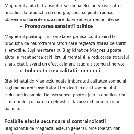
Magneziul ajuta la transmiterea semnalelor nervoase catre
muschi si la productia de energie, ceea ce poate reduce
oboseala si durerile musculare dupa antrenamente intense.
Promovarea sanatatii psihice
Magneziul poate sprijini sanatatea psihica, contribuind la
productia de neurotransmitatori care regleaza starea de spirit
si emotiile. Suplimentarea cu Bisglicinat de Magneziu poate
ajuta la mentinerea echilibrului mental si la reducerea stresului
si anxietatii, avand un efect calmant asupra sistemului nervos.
Imbunatatirea calitatii somnului
Bisglicinatul de Magneziu poate imbunatati calitatea somnului,
regland neurotransmitatorii implicati in ciclul somnului si
reducand insomnia. De asemenea, poate ajuta la ameliorarea
sindromului picioarelor nelinistite, favorizand un somn mai
odihnitor.
Posibile efecte secundare si contraindicatii
Bisglicinatul de Magneziu este, in general, bine tolerat, dar