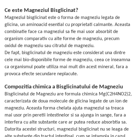
Geluri de duș
L-Carnitina
Ce este Magneziul Bisglicinat?
Scruburi
L-Glutamina
Magneziul bisglicinat este o forma de magneziu legata de
Protecție Solară
Lecitina
glicina, un aminoacid esential cu proprietati calmante. Aceasta
Creme SPF față
Maca
combinatie face ca magneziul sa fie mai usor absorbit de
Creme SPF corp
organism comparativ cu alte forme de magneziu, precum
Magneziu
Spray SPF
oxidul de magneziu sau citratul de magneziu.
Miere de Manuka
Uleiuri bronzare
De fapt, bisglicinatul de magneziu este considerat una dintre
cele mai bio-disponibile forme de magneziu, ceea ce inseamna
After Sun
MSM
ca organismul poate utiliza mai mult din acest mineral, fara a
Acceleratoare bronz
Multivitamine
provoca efecte secundare neplacute.
Igienă Personală
Omega
Deodorante
Compozitia chimica a Bisglicinatului de Magneziu
Palmier pitic
Mâini și Unghii
Bisglicinatul de Magneziu are formula chimica Mg(C2H4NO2)2,
Probiotice
caracterizata de doua molecule de glicina legate de un ion de
Creme mâini
Proteine din zer (Whey Protein)
magneziu. Aceasta forma chelata ajuta magneziul sa treaca
Tratamente unghii
mai usor prin peretii intestinelor si sa ajunga in sange, fara a
Quercetin
Cosmetice coreene
interfera cu alte substante care ar putea reduce absorbtia sa.
Resveratrol
Beauty of Joseon
Datorita acestei structuri, magneziul bisglicinat nu se leaga de
Scortisoara
PETITFEE
alte substante din tractul intestinal, cum se intampla in cazul