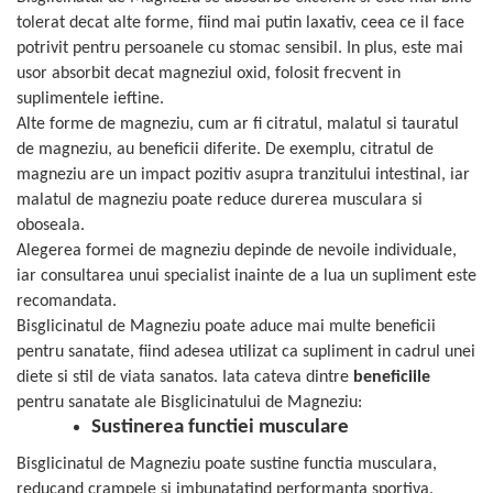
Cătină
tolerat decat alte forme, fiind mai putin laxativ, ceea ce il face
potrivit pentru persoanele cu stomac sensibil. In plus, este mai
Chlorella
usor absorbit decat magneziul oxid, folosit frecvent in
Colina
suplimentele ieftine.
Electroliti
Alte forme de magneziu, cum ar fi citratul, malatul si tauratul
de magneziu, au beneficii diferite. De exemplu, citratul de
Produse Apicole
magneziu are un impact pozitiv asupra tranzitului intestinal, iar
Cacao
malatul de magneziu poate reduce durerea musculara si
oboseala.
Alegerea formei de magneziu depinde de nevoile individuale,
iar consultarea unui specialist inainte de a lua un supliment este
recomandata.
Bisglicinatul de Magneziu poate aduce mai multe beneficii
pentru sanatate, fiind adesea utilizat ca supliment in cadrul unei
diete si stil de viata sanatos. Iata cateva dintre
beneficiile
pentru sanatate ale Bisglicinatului de Magneziu:
Sustinerea functiei musculare
Bisglicinatul de Magneziu poate sustine functia musculara,
reducand crampele si imbunatatind performanta sportiva.