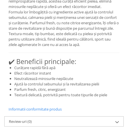
reîmprospătare rapidă, acestea curăță eficient pielea, elimină
mirosurile neplăcute și oferă un efect răcoritor imediat.
Mary & May
Seleniu
Formula lor îmbogățită cu ingrediente active ajută la controlul
COSRX
Seminte de in
sebumului, calmarea pielii și menținerea unei senzații de confort
BIODANCE
și curățenie. Parfumul fresh, cu note citrice energizante, îți oferă o
Silimarina
stare de revitalizare și bună dispoziție pe parcursul întregii zile.
OOTD
Textura moale, tip bumbac, este delicată cu pielea și potrivită
Spirulina
Cettua
pentru utilizare zilnică, fiind ideală pentru călătorii, sport sau
Ulei de cocos
Haruharu Wonder
zilele aglomerate în care nu ai acces la apă.
Medicube
Ulei de peste
ARIUL
✔️ Beneficii principale:
Ulei MCT
Dr. Althea
Curățare rapidă fără apă
Vitamina A
Efect răcoritor instant
DELLA BORN
Neutralizează mirosurile neplăcute
Vitamina B
Ajută la controlul sebumului și la revitalizarea pielii
Vitamina C
Parfum fresh, citric, energizant
Textură delicată, potrivită pentru toate tipurile de piele
Vitamina D
Vitamina E
Informatii conformitate produs
Vitamina K
Review-uri
(0)
Zinc