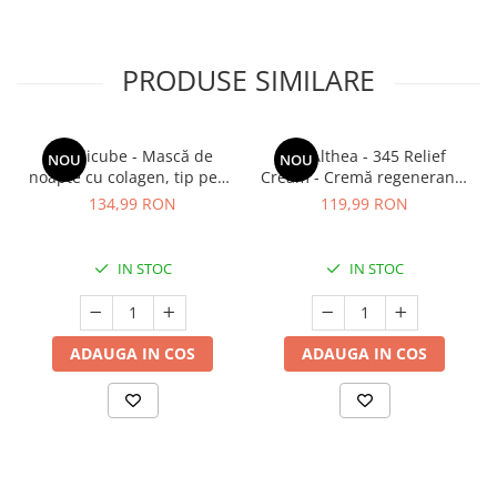
Cătină
Chlorella
PRODUSE SIMILARE
Colina
Electroliti
Produse Apicole
Medicube - Mască de
Dr. Althea - 345 Relief
NOU
NOU
noapte cu colagen, tip peel-
Cream - Cremă regenerantă
Cacao
off (se îndepărtează prin
pentru față - 50 ml
134,99 RON
119,99 RON
exfoliere) - Mască de
noapte pentru fermitate -
75 ml
IN STOC
IN STOC
ADAUGA IN COS
ADAUGA IN COS