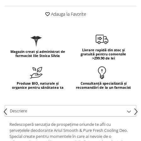
Geluri de duș
L-Carnitina
Scruburi
L-Glutamina
Adauga la Favorite
Protecție Solară
Lecitina
Creme SPF față
Maca
Creme SPF corp
Magneziu
Spray SPF
Livrare rapidă din stoc și
Magazin creat și administrat de
Miere de Manuka
Uleiuri bronzare
gratuită pentru comenzile
farmacist Ilie Stoica Silvia
>299.90 de lei
After Sun
MSM
Acceleratoare bronz
Multivitamine
Igienă Personală
Omega
Produse BIO, naturale și
Consultanță specializată și
organice pentru sănătatea ta
recomandări de la un farmacist
Deodorante
Palmier pitic
Mâini și Unghii
Probiotice
Creme mâini
Descriere
Proteine din zer (Whey Protein)
Tratamente unghii
Quercetin
Cosmetice coreene
Redescoperă senzația de prospețime oriunde te afli cu
șervețelele deodorante Ariul Smooth & Pure Fresh Cooling Deo.
Resveratrol
Beauty of Joseon
Special create pentru momentele în care ai nevoie de o
Scortisoara
PETITFEE