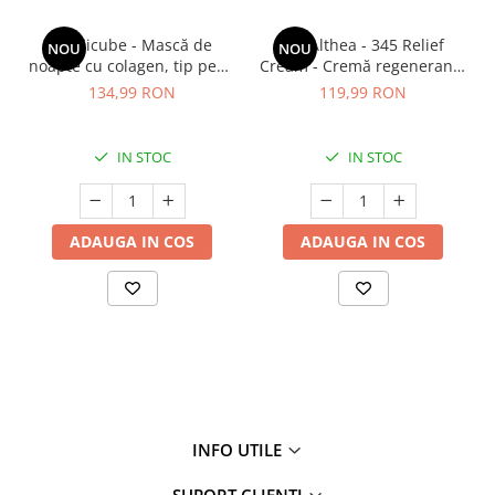
Medicube - Mască de
Dr. Althea - 345 Relief
NOU
NOU
noapte cu colagen, tip peel-
Cream - Cremă regenerantă
off (se îndepărtează prin
pentru față - 50 ml
134,99 RON
119,99 RON
exfoliere) - Mască de
noapte pentru fermitate -
75 ml
IN STOC
IN STOC
ADAUGA IN COS
ADAUGA IN COS
INFO UTILE
SUPORT CLIENTI