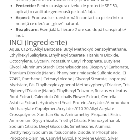
Protecție:
Pentru a asigura nivelul de protecție SPF 50,
aplicați o cantitate generoasă pe toată fața.
Aspect:
Produsul se transformă în contact cu pielea într-o
nuanță ce oferă un „glow” natural.
Reaplicare:
Esențială la fiecare 2 ore sau după transpirație/
înot.
INCI (Ingrediente)
Aqua, C12-15 Alkyl Benzoate, Butyl Methoxydibenzoylmethane,
Ethylhexyl Salicylate, Ethylhexyl Stearate, Titanium Dioxide,
Octocrylene, Glycerin, Potassium Cetyl Phosphate, Butylene
Glycol, Aluminum Starch Octenylsuccinate, Dicaprylyl Carbonate,
Titanium Dioxide (Nano), Phenylbenzimidazole Sulfonic Acid, CI
77492, Panthenol, Cetearyl Alcohol, Glyceryl Stearate, Isopropyl
Myristate, Bis-Ethylhexyloxyphenol Methoxyphenyl Triazine, Tris-
Biphenyl Triazine (Nano), Ethylhexyl Triazone, Ruscus Aculeatus
Root Extract, Calendula Officinalis Flower Extract, Centella
Asiatica Extract, Hydrolyzed Yeast Protein, Acrylates/Ammonium
Methacrylate Copolymer, Acrylates/C10-30 Alkyl Acrylate
Crosspolymer, Xanthan Gum, Aminomethyl Propanol, Escin,
Ammonium Glycyrrhizate, Triethyl Citrate, Phenoxyethanol,
Sodium Citrate, Decyl Glucoside, Simethicone, Alumina,
Diethylhexyl Sodium Sulfosuccinate, Disodium Phosphate,
Piroctone Olamine, Caprylyl Glycol, Propylene Glycol, Silver