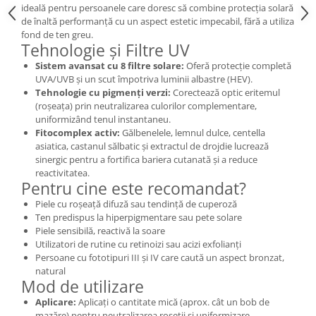
ideală pentru persoanele care doresc să combine protecția solară
Cătină
de înaltă performanță cu un aspect estetic impecabil, fără a utiliza
Chlorella
fond de ten greu.
Tehnologie și Filtre UV
Colina
Sistem avansat cu 8 filtre solare:
Oferă protecție completă
Electroliti
UVA/UVB și un scut împotriva luminii albastre (HEV).
Tehnologie cu pigmenți verzi:
Corectează optic eritemul
Produse Apicole
(roșeața) prin neutralizarea culorilor complementare,
uniformizând tenul instantaneu.
Cacao
Fitocomplex activ:
Gălbenelele, lemnul dulce, centella
asiatica, castanul sălbatic și extractul de drojdie lucrează
sinergic pentru a fortifica bariera cutanată și a reduce
reactivitatea.
Pentru cine este recomandat?
Piele cu roșeață difuză sau tendință de cuperoză
Ten predispus la hiperpigmentare sau pete solare
Piele sensibilă, reactivă la soare
Utilizatori de rutine cu retinoizi sau acizi exfolianți
Persoane cu fototipuri III și IV care caută un aspect bronzat,
natural
Mod de utilizare
Aplicare:
Aplicați o cantitate mică (aprox. cât un bob de
mazăre) pentru neutralizarea roșeții și uniformizare.