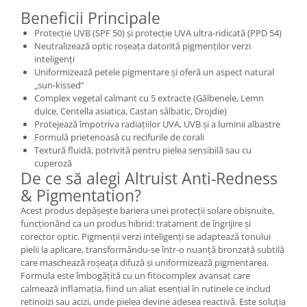
Beneficii Principale
Mary & May
Seleniu
Protecție UVB (SPF 50) și protecție UVA ultra-ridicată (PPD 54)
COSRX
Seminte de in
Neutralizează optic roșeața datorită pigmenților verzi
BIODANCE
inteligenți
Silimarina
OOTD
Uniformizează petele pigmentare și oferă un aspect natural
Spirulina
„sun-kissed”
Cettua
Complex vegetal calmant cu 5 extracte (Gălbenele, Lemn
Ulei de cocos
Haruharu Wonder
dulce, Centella asiatica, Castan sălbatic, Drojdie)
Protejează împotriva radiațiilor UVA, UVB și a luminii albastre
Medicube
Ulei de peste
Formulă prietenoasă cu recifurile de corali
ARIUL
Ulei MCT
Textură fluidă, potrivită pentru pielea sensibilă sau cu
Dr. Althea
cuperoză
Vitamina A
De ce să alegi Altruist Anti-Redness
DELLA BORN
Vitamina B
& Pigmentation?
Acest produs depășește bariera unei protecții solare obișnuite,
Vitamina C
funcționând ca un produs hibrid: tratament de îngrijire și
Vitamina D
corector optic. Pigmenții verzi inteligenți se adaptează tonului
pielii la aplicare, transformându-se într-o nuanță bronzată subtilă
Vitamina E
care maschează roșeața difuză și uniformizează pigmentarea.
Vitamina K
Formula este îmbogățită cu un fitocomplex avansat care
calmează inflamația, fiind un aliat esențial în rutinele ce includ
Zinc
retinoizi sau acizi, unde pielea devine adesea reactivă. Este soluția