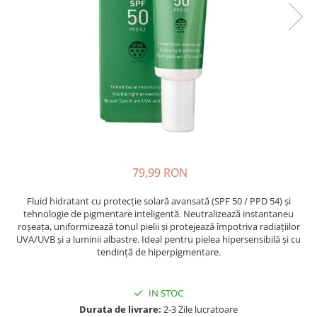
Oase & dinți
Îngrijirea Tenului
Colagen
Zinc Bisglicinat
Piele, păr & unghii
Creme de față
Creatina
Tranzit intestinal
Seruri
Crom
Creme cu SPF
Colesterol & tensiune
Demachiante
Curcumin (Turmeric)
Sănătatea copiilor
Geluri de curățare
Enzime
Performanta sportiva
Ape micelare
Fibre
Sanatate Orala
Tonere
Fier
Alergii
Măști pentru față
79,99 RON
Garcinia
Exfoliante
Anti Intepaturi
Creme pentru ochi
Ghimbir
Fluid hidratant cu protecție solară avansată (SPF 50 / PPD 54) și
Balsam buze
tehnologie de pigmentare inteligentă. Neutralizează instantaneu
Ginkgo biloba
roșeața, uniformizează tonul pielii și protejează împotriva radiațiilor
Îngrijirea Corpului
Ginseng
UVA/UVB și a luminii albastre. Ideal pentru pielea hipersensibilă și cu
Creme de corp
tendință de hiperpigmentare.
Glucozamina
Loțiuni
Glutation
Unturi de corp
IN STOC
L-Arginina
Uleiuri de corp
Durata de livrare:
2-3 Zile lucratoare