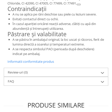
Chloride, CI 42090, CI 47005, CI 77499, CI 77491.
Contraindicații
A nu se aplica pe răni deschise sau piele cu leziuni severe.
Evitați contactul direct cu ochii.
În cazul apariției oricărei reacții adverse, clătiți cu apă din
abundență și întrerupeți utilizarea.
Păstrare și valabilitate
A se păstra în ambalajul original, la loc uscat și răcoros, ferit de
lumina directă a soarelui și temperaturi extreme.
A se respecta simbolul PAO (perioada după deschidere)
indicat pe ambalaj.
Informatii conformitate produs
Review-uri
(0)
FAQ
PRODUSE SIMILARE