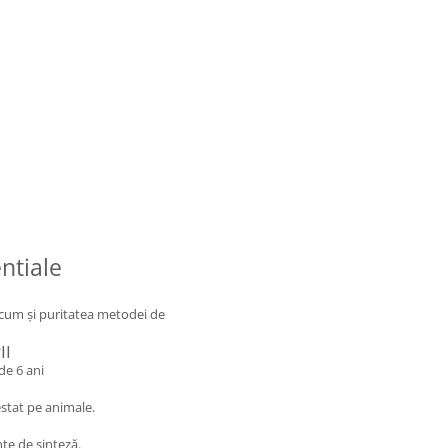
entiale
recum și puritatea metodei de
II
de 6 ani
estat pe animale.
te de sinteză.