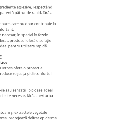
ngrediente agresive, respectând
ansparentă pătrunde rapid, fără a
e pure, care nu doar contribuie la
nfortant.
e necesar, în special în fazele
lerat, produsul oferă o soluție
ideal pentru utilizare rapidă,
E
etice
-Herpes oferă o protecție
, reduce roșeața și disconfortul
le sau senzații lipicioase. Ideal
ori este necesar, fără a perturba
atoare și extractele vegetale
rarea, protejează delicat epiderma