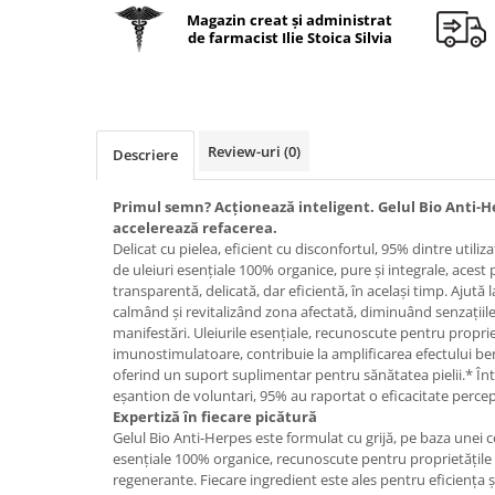
Geluri de duș
L-Carnitina
Magazin creat și administrat
de farmacist Ilie Stoica Silvia
Scruburi
L-Glutamina
Protecție Solară
Lecitina
Creme SPF față
Maca
Creme SPF corp
Magneziu
Review-uri
(0)
Descriere
Spray SPF
Miere de Manuka
Uleiuri bronzare
Primul semn? Acționează inteligent. Gelul Bio Anti-H
After Sun
MSM
accelerează refacerea.
Acceleratoare bronz
Delicat cu pielea, eficient cu disconfortul, 95% dintre utiliz
Multivitamine
de uleiuri esențiale 100% organice, pure și integrale, acest
Igienă Personală
Omega
transparentă, delicată, dar eficientă, în același timp. Ajută l
Deodorante
calmând și revitalizând zona afectată, diminuând senzațiil
Palmier pitic
manifestări. Uleiurile esențiale, recunoscute pentru proprietă
Mâini și Unghii
imunostimulatoare, contribuie la amplificarea efectului ben
Probiotice
Creme mâini
oferind un suport suplimentar pentru sănătatea pielii.* Înt
Proteine din zer (Whey Protein)
eșantion de voluntari, 95% au raportat o eficacitate perce
Tratamente unghii
Expertiză în fiecare picătură
Quercetin
Cosmetice coreene
Gelul Bio Anti-Herpes este formulat cu grijă, pe baza unei c
Resveratrol
esențiale 100% organice, recunoscute pentru proprietățile l
Beauty of Joseon
regenerante. Fiecare ingredient este ales pentru eficiența și
Scortisoara
PETITFEE