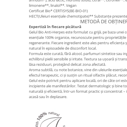
annuum*), acid lactic, hidroxid sodiu, citral**, citronell**,
limonene**, linalol**. Vegan
Certificat Bio* CERTISYS(BE-BIO-01)
HECT(Uleiuri esențiale chemotipate)** Substanțe prezente na
METODĂ DE OBȚINE
Expertiză în fiecare picătură
Gelul Bio Anti-Herpes este formulat cu grijă, pe baza unei c
esențiale 100% organice, recunoscute pentru proprietățile l
regenerante. Fiecare ingredient este ales pentru eficiența și
natural în episoadele de disconfort local.
Formula este curată, fără alcool, parfumuri sintetice sau i
echilibrul pielii sensibile și iritate. Textura sa ușoară și tr
lăsa reziduuri, protejând delicat zona afectată.
Aroma subtilă, cu note botanice, vine din uleiurile esențial
efectul terapeutic, ci și susțin un ritual olfactiv plăcut, reco
Gelul este potrivit pentru aplicare locală, ori de câte ori est
incipiente ale manifestărilor. Testat dermatologic și bine to
naturală și eficientă, într-un format practic și concentrat – 
acasă sau în deplasare.