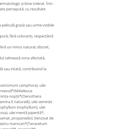
ermatologic și bine tolerat. Într-
itate percepută, cu rezultate
sa peliculă grasă sau urme vizibile
 pură, fără coloranți, respectând
nferă un miros natural, discret,
gelul calmează zona afectată,
lă sau iritată, contribuind la
(Cinnamomum camphora), ulei
e niaouli*(Melaleuca
lumința nopții*(Oenothera
itamina E naturală), ulei semințe
ophyllum inophyllum), ulei
sa), ulei mentă piperită*,
arbamat, propanediol, benzoat de
albastru marocan*(Tanacetum