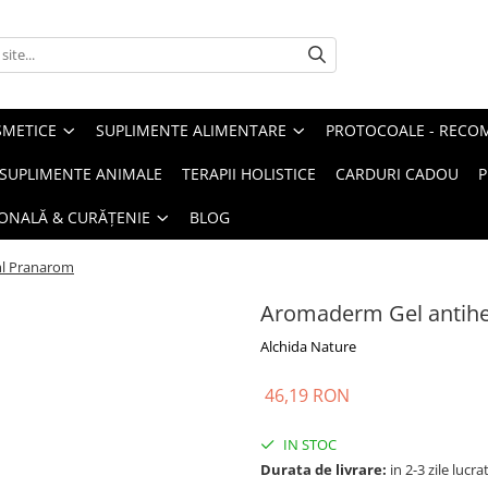
METICE
SUPLIMENTE ALIMENTARE
PROTOCOALE - RECO
I SUPLIMENTE ANIMALE
TERAPII HOLISTICE
CARDURI CADOU
P
SONALĂ & CURĂȚENIE
BLOG
ml Pranarom
Aromaderm Gel antihe
Alchida Nature
46,19 RON
IN STOC
Durata de livrare:
in 2-3 zile lucr