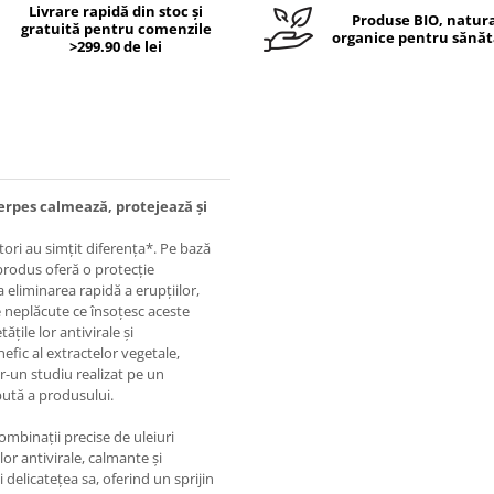
Livrare rapidă din stoc și
Produse BIO, natura
gratuită pentru comenzile
organice pentru sănăt
>299.90 de lei
erpes calmează, protejează și
atori au simțit diferența*. Pe bază
 produs oferă o protecție
a eliminarea rapidă a erupțiilor,
e neplăcute ce însoțesc aceste
țile lor antivirale și
efic al extractelor vegetale,
r-un studiu realizat pe un
pută a produsului.
ombinații precise de uleiuri
or antivirale, calmante și
 delicatețea sa, oferind un sprijin