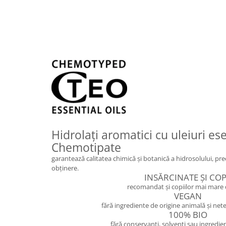
Hidrolați aromatici cu uleiuri es
Chemotipate
garantează calitatea chimică și botanică a hidrosolului, p
obținere.
INSĂRCINATE ȘI COP
recomandat și copiilor mai mare 
VEGAN
fără ingrediente de origine animală și net
100% BIO
fără conservanți, solvenți sau ingredien