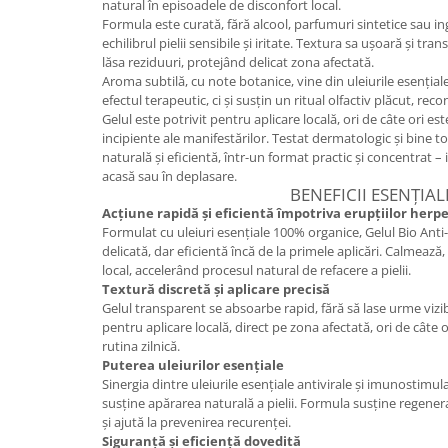
natural în episoadele de disconfort local.
Formula este curată, fără alcool, parfumuri sintetice sau i
Mary & May
Seleniu
echilibrul pielii sensibile și iritate. Textura sa ușoară și tr
COSRX
Seminte de in
lăsa reziduuri, protejând delicat zona afectată.
BIODANCE
Aroma subtilă, cu note botanice, vine din uleiurile esențial
Silimarina
efectul terapeutic, ci și susțin un ritual olfactiv plăcut, reco
OOTD
Gelul este potrivit pentru aplicare locală, ori de câte ori est
Spirulina
Cettua
incipiente ale manifestărilor. Testat dermatologic și bine to
Ulei de cocos
Haruharu Wonder
naturală și eficientă, într-un format practic și concentrat – 
acasă sau în deplasare.
Medicube
Ulei de peste
BENEFICII ESENȚIAL
ARIUL
Acțiune rapidă și eficientă împotriva erupțiilor herp
Ulei MCT
Formulat cu uleiuri esențiale 100% organice, Gelul Bio Anti
Dr. Althea
Vitamina A
delicată, dar eficientă încă de la primele aplicări. Calmează
DELLA BORN
local, accelerând procesul natural de refacere a pielii.
Vitamina B
Textură discretă și aplicare precisă
Vitamina C
Gelul transparent se absoarbe rapid, fără să lase urme vizibi
pentru aplicare locală, direct pe zona afectată, ori de câte 
Vitamina D
rutina zilnică.
Puterea uleiurilor esențiale
Vitamina E
Sinergia dintre uleiurile esențiale antivirale și imunostimul
Vitamina K
susține apărarea naturală a pielii. Formula susține regene
și ajută la prevenirea recurenței.
Zinc
Siguranță și eficiență dovedită