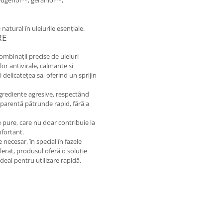
 eugenol**, geraniol**,
tural în uleiurile esențiale.
RE
ombinații precise de uleiuri
or antivirale, calmante și
 delicatețea sa, oferind un sprijin
ngrediente agresive, respectând
ansparentă pătrunde rapid, fără a
e pure, care nu doar contribuie la
nfortant.
e necesar, în special în fazele
lerat, produsul oferă o soluție
ideal pentru utilizare rapidă,