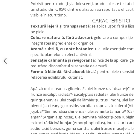
Potrivit pentru adulți și adolescenți, produsul este testat d
Cătină
un studiu clinic, 95% dintre utilizatori au raportat o eficac
Chlorella
vizibile în scurt timp.
CARACTERISTICI
Colina
Textură lejeră și transparentă
: se aplică ușor, fără a lă
pe piele.
Electroliti
Culoare naturală, fără adaosuri
: gelul are o compoziție
Produse Apicole
integritatea ingredientelor organice.
Aromă subtilă, cu note botanice
: uleiurile esențiale co
Cacao
specific plantelor cu efect antiviral.
Senzație calmantă și revigorantă
: încă de la aplicare, 
reducând disconfortul și senzația de arsură.
Formulă blândă, fără alcool
: ideală pentru pielea sensibi
refacerea echilibrului cutanat.
Apă, alcool cetearilic, glicerina*, ulei frunze ravintsara*
frunze eucalipt radiata*(Eucalyptus radiata), ulei frunze d
quinquenervia), ulei coajă de lămâie*(Citrus limon), ulei 
biennis), cetearyl glucoside, sorbitan caprilat, tocoferol (V
jojoba*(Simmondsia chinensis), ulei semințe tamanu* (Cal
argan*(Argania spinosa), ulei semințe măceș*(Rosa rubigino
extract rădăcină konjac (Amorphophallus), inulin lauril c
sodiu, acid benzoic, gumă xanthan, ulei frunze mușețel 