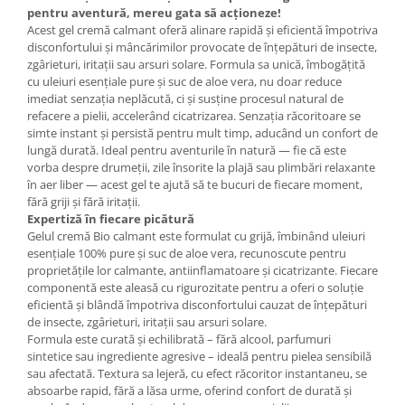
pentru aventură, mereu gata să acționeze!
Mary & May
Seleniu
Acest gel cremă calmant oferă alinare rapidă și eficientă împotriva
COSRX
disconfortului și mâncărimilor provocate de înțepături de insecte,
Seminte de in
zgârieturi, iritații sau arsuri solare. Formula sa unică, îmbogățită
BIODANCE
cu uleiuri esențiale pure și suc de aloe vera, nu doar reduce
Silimarina
OOTD
imediat senzația neplăcută, ci și susține procesul natural de
Spirulina
refacere a pielii, accelerând cicatrizarea. Senzația răcoritoare se
Cettua
simte instant și persistă pentru mult timp, aducând un confort de
Ulei de cocos
Haruharu Wonder
lungă durată. Ideal pentru aventurile în natură — fie că este
Medicube
Ulei de peste
vorba despre drumeții, zile însorite la plajă sau plimbări relaxante
în aer liber — acest gel te ajută să te bucuri de fiecare moment,
ARIUL
Ulei MCT
fără griji și fără iritații.
Dr. Althea
Expertiză în fiecare picătură
Vitamina A
DELLA BORN
Gelul cremă Bio calmant este formulat cu grijă, îmbinând uleiuri
Vitamina B
esențiale 100% pure și suc de aloe vera, recunoscute pentru
proprietățile lor calmante, antiinflamatoare și cicatrizante. Fiecare
Vitamina C
componentă este aleasă cu rigurozitate pentru a oferi o soluție
eficientă și blândă împotriva disconfortului cauzat de înțepături
Vitamina D
de insecte, zgârieturi, iritații sau arsuri solare.
Vitamina E
Formula este curată și echilibrată – fără alcool, parfumuri
sintetice sau ingrediente agresive – ideală pentru pielea sensibilă
Vitamina K
sau afectată. Textura sa lejeră, cu efect răcoritor instantaneu, se
Zinc
absoarbe rapid, fără a lăsa urme, oferind confort de durată și