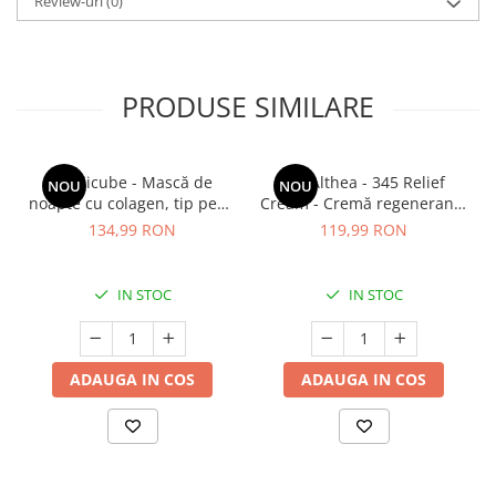
Review-uri
(0)
PRODUSE SIMILARE
Medicube - Mască de
Dr. Althea - 345 Relief
NOU
NOU
noapte cu colagen, tip peel-
Cream - Cremă regenerantă
off (se îndepărtează prin
pentru față - 50 ml
134,99 RON
119,99 RON
exfoliere) - Mască de
noapte pentru fermitate -
75 ml
IN STOC
IN STOC
ADAUGA IN COS
ADAUGA IN COS