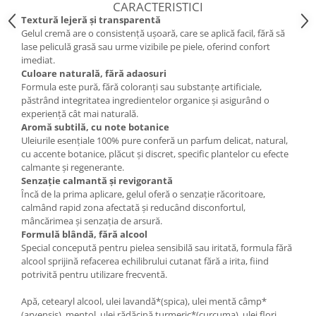
CARACTERISTICI
Textură lejeră și transparentă
Gelul cremă are o consistență ușoară, care se aplică facil, fără să
lase peliculă grasă sau urme vizibile pe piele, oferind confort
imediat.
Culoare naturală, fără adaosuri
Formula este pură, fără coloranți sau substanțe artificiale,
păstrând integritatea ingredientelor organice și asigurând o
experiență cât mai naturală.
Aromă subtilă, cu note botanice
Uleiurile esențiale 100% pure conferă un parfum delicat, natural,
cu accente botanice, plăcut și discret, specific plantelor cu efecte
calmante și regenerante.
Senzație calmantă și revigorantă
Încă de la prima aplicare, gelul oferă o senzație răcoritoare,
calmând rapid zona afectată și reducând disconfortul,
mâncărimea și senzația de arsură.
Formulă blândă, fără alcool
Special concepută pentru pielea sensibilă sau iritată, formula fără
alcool sprijină refacerea echilibrului cutanat fără a irita, fiind
potrivită pentru utilizare frecventă.
Apă, cetearyl alcool, ulei lavandă*(spica), ulei mentă câmp*
(arvensis), mentol, ulei rădăcină turmeric*(curcuma), ulei flori