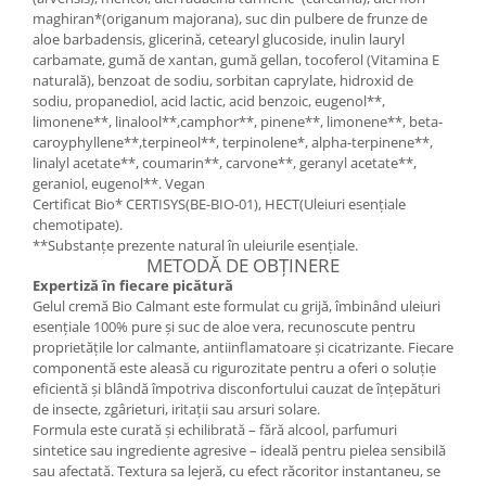
maghiran*(origanum majorana), suc din pulbere de frunze de
aloe barbadensis, glicerină, cetearyl glucoside, inulin lauryl
carbamate, gumă de xantan, gumă gellan, tocoferol (Vitamina E
naturală), benzoat de sodiu, sorbitan caprylate, hidroxid de
sodiu, propanediol, acid lactic, acid benzoic, eugenol**,
limonene**, linalool**,camphor**, pinene**, limonene**, beta-
caroyphyllene**,terpineol**, terpinolene*, alpha-terpinene**,
linalyl acetate**, coumarin**, carvone**, geranyl acetate**,
geraniol, eugenol**. Vegan
Certificat Bio* CERTISYS(BE-BIO-01), HECT(Uleiuri esențiale
chemotipate).
**Substanțe prezente natural în uleiurile esențiale.
METODĂ DE OBȚINERE
Expertiză în fiecare picătură
Gelul cremă Bio Calmant este formulat cu grijă, îmbinând uleiuri
esențiale 100% pure și suc de aloe vera, recunoscute pentru
proprietățile lor calmante, antiinflamatoare și cicatrizante. Fiecare
componentă este aleasă cu rigurozitate pentru a oferi o soluție
eficientă și blândă împotriva disconfortului cauzat de înțepături
de insecte, zgârieturi, iritații sau arsuri solare.
Formula este curată și echilibrată – fără alcool, parfumuri
sintetice sau ingrediente agresive – ideală pentru pielea sensibilă
sau afectată. Textura sa lejeră, cu efect răcoritor instantaneu, se