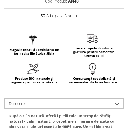
Cod Produs:
AN40
Geluri de duș
L-Carnitina
Scruburi
L-Glutamina
Adauga la Favorite
Protecție Solară
Lecitina
Creme SPF față
Maca
Creme SPF corp
Magneziu
Spray SPF
Miere de Manuka
Livrare rapidă din stoc și
Uleiuri bronzare
Magazin creat și administrat de
gratuită pentru comenzile
farmacist Ilie Stoica Silvia
>299.90 de lei
After Sun
MSM
Acceleratoare bronz
Multivitamine
Igienă Personală
Omega
Produse BIO, naturale și
Consultanță specializată și
Deodorante
organice pentru sănătatea ta
recomandări de la un farmacist
Palmier pitic
Mâini și Unghii
Probiotice
Creme mâini
Proteine din zer (Whey Protein)
Descriere
Tratamente unghii
Quercetin
Cosmetice coreene
După o zi în natură, oferă-i pielii tale un strop de răsfăț
Resveratrol
Beauty of Joseon
natural – calm instant, prospețime și îngrijire delicată cu
aloe vera și uleiuri esențiale 100% pure. Un gel bio creat
Scortisoara
PETITFEE