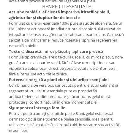
accelerând procesul natural de regenerare a pielii.
Cătină
BENEFICII ESENȚIALE
Acțiune rapidă și eficientă împotriva iritațiilor pielii,
Chlorella
zgîrieturilor și ciupiturilor de insecte
Colina
Formulat cu uleiuri esențiale 100% pure și suc de aloe vera, Gelul
Bio Calmant acționează imediat asupra disconfortului cauzat de
Electroliti
înțepături de insecte, zgârieturi, iritații sau arsuri solare. Calmează
senzația de mâncărime, reduce roșeața și sprijină regenerarea
Produse Apicole
naturală a pielii.
Cacao
Textură discretă, miros plăcut și aplicare precisă
Formula tip cremă-gel are o textură ușoară, cu miros plăcut, non-
grasă, care se absoarbe rapid, fără să lase urme lipicioase sau
vizibile. Se aplică local, direct pe zona afectată, de 2–3 ori pe zi,
fără a întrerupe activitățile zilnice.
Puterea sinergică a plantelor și uleiurilor esențiale
Combinând aloe vera bio, cunoscută pentru efectul calmant și
regenerant, cu uleiuri esențiale pure cu proprietăți
antibacteriene, antiinflamatoare și răcoritoare, gelul oferă
protecție și confort natural în orice moment al zilei.
Sigur pentru întreaga familie
Potrivit pentru adulți și copii de peste 3 ani, gelul este testat
dermatologic și bine tolerat de pielea sensibilă. Ideal pentru
utilizare zilnică, mai ales în sezonul cald, în vacanțe sau activități
în aer liber.