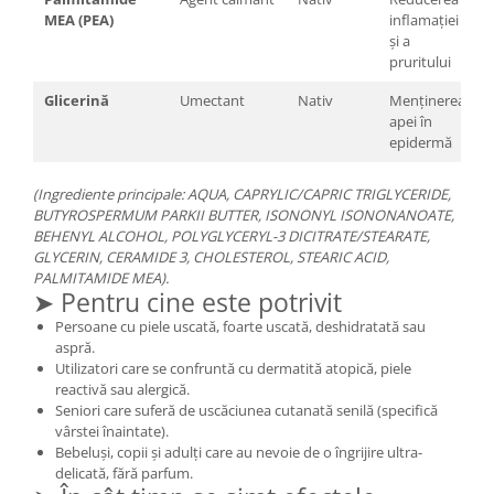
MEA (PEA)
inflamației
și a
pruritului
Glicerină
Umectant
Nativ
Menținerea
apei în
epidermă
(Ingrediente principale: AQUA, CAPRYLIC/CAPRIC TRIGLYCERIDE,
BUTYROSPERMUM PARKII BUTTER, ISONONYL ISONONANOATE,
BEHENYL ALCOHOL, POLYGLYCERYL-3 DICITRATE/STEARATE,
GLYCERIN, CERAMIDE 3, CHOLESTEROL, STEARIC ACID,
PALMITAMIDE MEA).
➤ Pentru cine este potrivit
Persoane cu piele uscată, foarte uscată, deshidratată sau
aspră.
Utilizatori care se confruntă cu dermatită atopică, piele
reactivă sau alergică.
Seniori care suferă de uscăciunea cutanată senilă (specifică
vârstei înaintate).
Bebeluși, copii și adulți care au nevoie de o îngrijire ultra-
delicată, fără parfum.