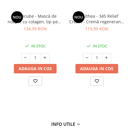
Medicube - Mască de
Dr. Althea - 345 Relief
NOU
NOU
noapte cu colagen, tip peel-
Cream - Cremă regenerantă
off (se îndepărtează prin
pentru față - 50 ml
134,99 RON
119,99 RON
exfoliere) - Mască de
noapte pentru fermitate -
75 ml
IN STOC
IN STOC
ADAUGA IN COS
ADAUGA IN COS
INFO UTILE