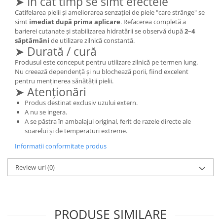
➤ În cât timp se simt efectele
Catifelarea pielii și ameliorarea senzației de piele "care strânge" se
simt
imediat după prima aplicare
. Refacerea completă a
barierei cutanate și stabilizarea hidratării se observă după
2–4
săptămâni
de utilizare zilnică constantă.
➤ Durată / cură
Produsul este conceput pentru utilizare zilnică pe termen lung.
Nu creează dependență și nu blochează porii, fiind excelent
pentru menținerea sănătății pielii.
➤ Atenționări
Produs destinat exclusiv uzului extern.
A nu se ingera.
A se păstra în ambalajul original, ferit de razele directe ale
soarelui și de temperaturi extreme.
Informatii conformitate produs
Review-uri
(0)
PRODUSE SIMILARE