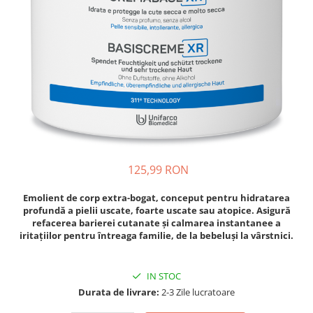
Oase & dinți
Îngrijirea Tenului
Colagen
Zinc Bisglicinat
Piele, păr & unghii
Creme de față
Creatina
Tranzit intestinal
Seruri
Crom
Creme cu SPF
Colesterol & tensiune
Demachiante
Curcumin (Turmeric)
Sănătatea copiilor
Geluri de curățare
Enzime
Performanta sportiva
Ape micelare
Fibre
Sanatate Orala
Tonere
Fier
Alergii
Măști pentru față
125,99 RON
Garcinia
Exfoliante
Anti Intepaturi
Creme pentru ochi
Ghimbir
Emolient de corp extra-bogat, conceput pentru hidratarea
Balsam buze
profundă a pielii uscate, foarte uscate sau atopice. Asigură
Ginkgo biloba
refacerea barierei cutanate și calmarea instantanee a
Îngrijirea Corpului
Ginseng
iritațiilor pentru întreaga familie, de la bebeluși la vârstnici.
Creme de corp
Glucozamina
Loțiuni
IN STOC
Glutation
Unturi de corp
Durata de livrare:
2-3 Zile lucratoare
L-Arginina
Uleiuri de corp