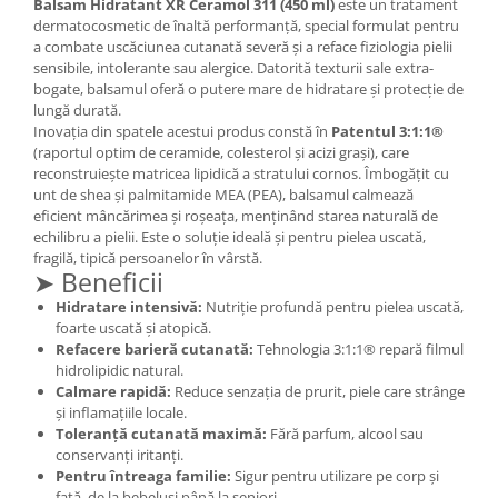
Balsam Hidratant XR Ceramol 311 (450 ml)
este un tratament
dermatocosmetic de înaltă performanță, special formulat pentru
Mary & May
Seleniu
a combate uscăciunea cutanată severă și a reface fiziologia pielii
COSRX
Seminte de in
sensibile, intolerante sau alergice. Datorită texturii sale extra-
BIODANCE
bogate, balsamul oferă o putere mare de hidratare și protecție de
Silimarina
lungă durată.
OOTD
Inovația din spatele acestui produs constă în
Patentul 3:1:1®
Spirulina
Cettua
(raportul optim de ceramide, colesterol și acizi grași), care
Ulei de cocos
Haruharu Wonder
reconstruiește matricea lipidică a stratului cornos. Îmbogățit cu
unt de shea și palmitamide MEA (PEA), balsamul calmează
Medicube
Ulei de peste
eficient mâncărimea și roșeața, menținând starea naturală de
ARIUL
echilibru a pielii. Este o soluție ideală și pentru pielea uscată,
Ulei MCT
fragilă, tipică persoanelor în vârstă.
Dr. Althea
Vitamina A
➤ Beneficii
DELLA BORN
Hidratare intensivă:
Nutriție profundă pentru pielea uscată,
Vitamina B
foarte uscată și atopică.
Vitamina C
Refacere barieră cutanată:
Tehnologia 3:1:1® repară filmul
hidrolipidic natural.
Vitamina D
Calmare rapidă:
Reduce senzația de prurit, piele care strânge
Vitamina E
și inflamațiile locale.
Toleranță cutanată maximă:
Fără parfum, alcool sau
Vitamina K
conservanți iritanți.
Pentru întreaga familie:
Sigur pentru utilizare pe corp și
Zinc
față, de la bebeluși până la seniori.