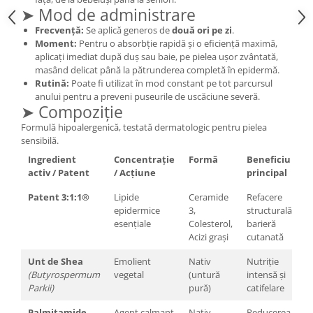
➤ Mod de administrare
Cătină
Frecvență:
Se aplică generos de
două ori pe zi
.
Chlorella
Moment:
Pentru o absorbție rapidă și o eficiență maximă,
Colina
aplicați imediat după duș sau baie, pe pielea ușor zvântată,
masând delicat până la pătrunderea completă în epidermă.
Electroliti
Rutină:
Poate fi utilizat în mod constant pe tot parcursul
anului pentru a preveni puseurile de uscăciune severă.
Produse Apicole
➤ Compoziție
Cacao
Formulă hipoalergenică, testată dermatologic pentru pielea
sensibilă.
Ingredient
Concentrație
Formă
Beneficiu
activ / Patent
/ Acțiune
principal
Patent 3:1:1®
Lipide
Ceramide
Refacere
epidermice
3,
structurală
esențiale
Colesterol,
barieră
Acizi grași
cutanată
Unt de Shea
Emolient
Nativ
Nutriție
(Butyrospermum
vegetal
(untură
intensă și
Parkii)
pură)
catifelare
Palmitamide
Agent calmant
Nativ
Reducerea