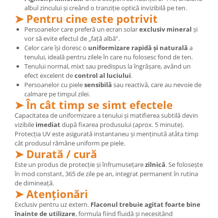
albul zincului și creând o tranziție optică invizibilă pe ten.
➤ Pentru cine este potrivit
Persoanelor care preferă un ecran solar
exclusiv mineral
și
vor să evite efectul de „față albă”.
Celor care își doresc o
uniformizare rapidă și naturală
a
tenului, ideală pentru zilele în care nu folosesc fond de ten.
Tenului normal, mixt sau predispus la îngrășare, având un
efect excelent de
control al luciului
.
Persoanelor cu piele
sensibilă
sau reactivă, care au nevoie de
calmare pe timpul zilei.
➤ În cât timp se simt efectele
Capacitatea de uniformizare a tenului și matifierea subtilă devin
vizibile
imediat
după fixarea produsului (aprox. 5 minute).
Protecția UV este asigurată instantaneu și menținută atâta timp
cât produsul rămâne uniform pe piele.
➤ Durată / cură
Este un produs de protecție și înfrumusețare
zilnică
. Se folosește
în mod constant, 365 de zile pe an, integrat permanent în rutina
de dimineață.
➤ Atenționări
Exclusiv pentru uz extern.
Flaconul trebuie agitat foarte bine
înainte de utilizare
, formula fiind fluidă și necesitând