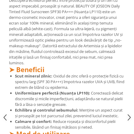
Descoperă echilibrul perfect între protecția solară și un ten cu
aspect impecabil, proaspăt și natural. BEAUTY OF JOSEON Daily
Mary & May
Seleniu
Tinted Fluid Sunscreen SPF30 PA+++ (Nuanța LP110) este un
COSRX
dermo-cosmetic inovator, creat pentru a oferi siguranța unui
Seminte de in
BIODANCE
ecran solar 100% mineral, eliminând în același timp temuta
Silimarina
peliculă albă (white-cast). Formula sa ultra-lejeră, cu pigmenți
OOTD
minerali adaptabili, acționează ca un scut împotriva razelor UV și
Spirulina
Cettua
uniformizează optic pielea pentru un look desăvârșit de tip „no-
Ulei de cocos
makeup makeup”. Datorită extractului de Artemisia și a lipidelor
Haruharu Wonder
din măsline, fluidul controlează excesul de sebum, calmează
Medicube
Ulei de peste
iritațiile și lasă un finisaj confortabil, nici prea mat, nici prea
ARIUL
luminos.
Ulei MCT
➤ Beneficii
Dr. Althea
Vitamina A
Scut mineral zilnic:
Oxidul de zinc oferă o protecție fizică cu
DELLA BORN
spectru larg (SPF 30 PA+++) împotriva razelor UVA și UVB, fiind
Vitamina B
extrem de blând cu epiderma.
Vitamina C
Uniformizare perfectă (Nuanța LP110):
Corectează delicat
discromiile și micile imperfecțiuni, adaptându-se natural pielii
Vitamina D
fără a lăsa o senzație greoaie.
Echilibru și controlul sebumului:
Menține un aspect curat
Vitamina E
și proaspăt pe tot parcursul zilei, prevenind luciul inestetic.
Vitamina K
Calmare și confort:
Reduce roșeața și disconfortul pielii
sensibile, lăsând un finisaj mătăsos și neted.
Zinc
➤ Mod de utilizare