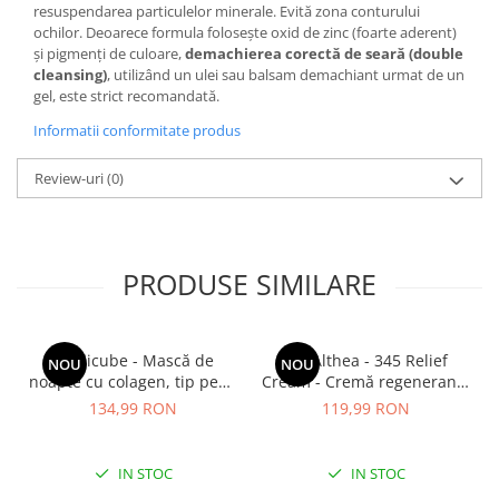
resuspendarea particulelor minerale. Evită zona conturului
ochilor. Deoarece formula folosește oxid de zinc (foarte aderent)
și pigmenți de culoare,
demachierea corectă de seară (double
cleansing)
, utilizând un ulei sau balsam demachiant urmat de un
gel, este strict recomandată.
Informatii conformitate produs
Review-uri
(0)
PRODUSE SIMILARE
Medicube - Mască de
Dr. Althea - 345 Relief
NOU
NOU
noapte cu colagen, tip peel-
Cream - Cremă regenerantă
off (se îndepărtează prin
pentru față - 50 ml
134,99 RON
119,99 RON
exfoliere) - Mască de
noapte pentru fermitate -
75 ml
IN STOC
IN STOC