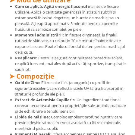
Cătină
Cum se aplică:
Agită energic flaconul
înainte de fiecare
utilizare. Aplică o cantitate generoasă în straturi subțiri și
Chlorella
estompează folosind degetele, un burete de machiaj sau o
Colina
pensulă. Așteaptă aproximativ 5 minute pentru a permite
fluidului să se fixeze complet pe piele.
Electroliti
Momentul administrării:
În fiecare dimineață, la finalul
rutinei de skincare, cu cel puțin 30 de minute înainte de a te
Produse Apicole
expune la soare. Poate înlocui fondul de ten pentru machiajul
Cacao
de zi cu zi.
Reaplicare:
Pentru a asigura continuitatea protecției solare,
reaplică frecvent, mai ales după activități sportive, transpirație
sau înot.
➤ Compoziție
Oxid de Zinc:
Filtru solar fizic (anorganic) cu profil de
siguranță excelent, care reflectă razele UV fără a fi absorbit în
straturile profunde ale pielii.
Extract de Artemisia Capillaris:
Un ingredient tradițional
coreean recunoscut pentru proprietățile sale antiinflamatoare
și de echilibrare a tenului sensibil.
Lipide de Măsline:
Complex emolient profund nutritiv care
previne deshidratarea frecvent asociată cu filtrele minerale,
menținând pielea suplă.
Pigmenți Minerali:
Oferă acoperirea nuanței LP110, anulând