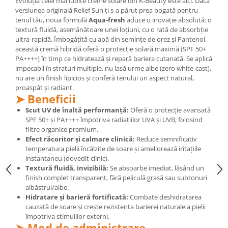
Evoluția celei mai iubite creme solare din K-Beauty este aici. Dacă
versiunea originală Relief Sun ți s-a părut prea bogată pentru
Mary & May
Seleniu
tenul tău, noua formulă
Aqua-fresh
aduce o inovație absolută: o
COSRX
textură fluidă, asemănătoare unei loțiuni, cu o rată de absorbție
Seminte de in
BIODANCE
ultra-rapidă. Îmbogățită cu apă din semințe de orez și Pantenol,
Silimarina
această cremă hibridă oferă o protecție solară maximă (SPF 50+
OOTD
PA++++) în timp ce hidratează și repară bariera cutanată. Se aplică
Spirulina
Cettua
impecabil în straturi multiple, nu lasă urme albe (zero white-cast),
Ulei de cocos
nu are un finish lipicios și conferă tenului un aspect natural,
Haruharu Wonder
proaspăt și radiant.
Medicube
Ulei de peste
➤ Beneficii
ARIUL
Ulei MCT
Scut UV de înaltă performanță:
Oferă o protecție avansată
Dr. Althea
SPF 50+ și PA++++ împotriva radiațiilor UVA și UVB, folosind
Vitamina A
filtre organice premium.
DELLA BORN
Efect răcoritor și calmare clinică:
Reduce semnificativ
Vitamina B
temperatura pielii încălzite de soare și ameliorează iritațiile
Vitamina C
instantaneu (dovedit clinic).
Textură fluidă, invizibilă:
Se absoarbe imediat, lăsând un
Vitamina D
finish complet transparent, fără peliculă grasă sau subtonuri
albăstrui/albe.
Vitamina E
Hidratare și barieră fortificată:
Combate deshidratarea
Vitamina K
cauzată de soare și crește rezistența barierei naturale a pielii
împotriva stimulilor externi.
Zinc
➤ Mod de administrare