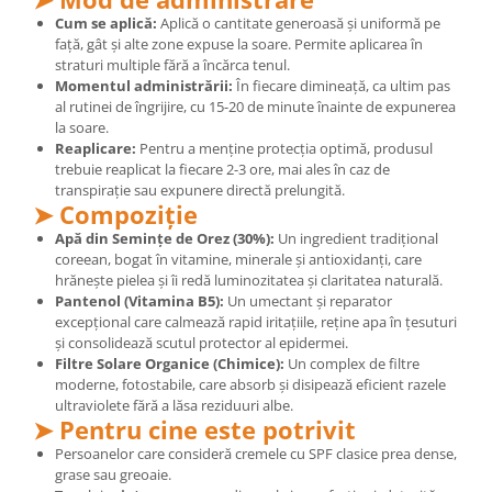
Cătină
Cum se aplică:
Aplică o cantitate generoasă și uniformă pe
față, gât și alte zone expuse la soare. Permite aplicarea în
Chlorella
straturi multiple fără a încărca tenul.
Colina
Momentul administrării:
În fiecare dimineață, ca ultim pas
al rutinei de îngrijire, cu 15-20 de minute înainte de expunerea
Electroliti
la soare.
Reaplicare:
Pentru a menține protecția optimă, produsul
Produse Apicole
trebuie reaplicat la fiecare 2-3 ore, mai ales în caz de
Cacao
transpirație sau expunere directă prelungită.
➤ Compoziție
Apă din Semințe de Orez (30%):
Un ingredient tradițional
coreean, bogat în vitamine, minerale și antioxidanți, care
hrănește pielea și îi redă luminozitatea și claritatea naturală.
Pantenol (Vitamina B5):
Un umectant și reparator
excepțional care calmează rapid iritațiile, reține apa în țesuturi
și consolidează scutul protector al epidermei.
Filtre Solare Organice (Chimice):
Un complex de filtre
moderne, fotostabile, care absorb și disipează eficient razele
ultraviolete fără a lăsa reziduuri albe.
➤ Pentru cine este potrivit
Persoanelor care consideră cremele cu SPF clasice prea dense,
grase sau greoaie.