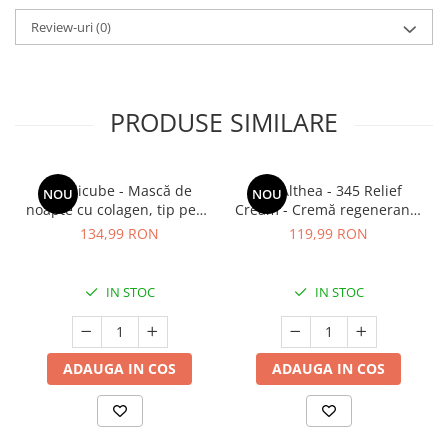
Review-uri
(0)
PRODUSE SIMILARE
Medicube - Mască de
Dr. Althea - 345 Relief
NOU
NOU
noapte cu colagen, tip peel-
Cream - Cremă regenerantă
off (se îndepărtează prin
pentru față - 50 ml
134,99 RON
119,99 RON
exfoliere) - Mască de
noapte pentru fermitate -
75 ml
IN STOC
IN STOC
ADAUGA IN COS
ADAUGA IN COS