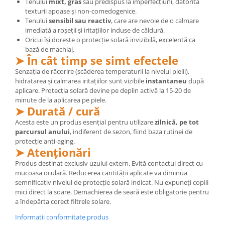
Tenului
mixt, gras
sau predispus la imperfecțiuni, datorită
texturii apoase și non-comedogenice.
Tenului
sensibil sau reactiv
, care are nevoie de o calmare
imediată a roșeții și iritațiilor induse de căldură.
Oricui își dorește o protecție solară invizibilă, excelentă ca
bază de machiaj.
➤ În cât timp se simt efectele
Senzația de răcorire (scăderea temperaturii la nivelul pielii),
hidratarea și calmarea iritațiilor sunt vizibile
instantaneu
după
aplicare. Protecția solară devine pe deplin activă la 15-20 de
minute de la aplicarea pe piele.
➤ Durată / cură
Acesta este un produs esențial pentru utilizare
zilnică, pe tot
parcursul anului
, indiferent de sezon, fiind baza rutinei de
protecție anti-aging.
➤ Atenționări
Produs destinat exclusiv uzului extern. Evită contactul direct cu
mucoasa oculară. Reducerea cantității aplicate va diminua
semnificativ nivelul de protecție solară indicat. Nu expuneți copiii
mici direct la soare. Demachierea de seară este obligatorie pentru
a îndepărta corect filtrele solare.
Informatii conformitate produs