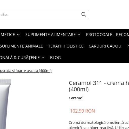
METICE
SUPLIMENTE ALIMENTARE
PROTOCOALE - RECO
I SUPLIMENTE ANIMALE
TERAPII HOLISTICE
CARDURI CADOU
P
SONALĂ & CURĂȚENIE
BLOG
uscata si foarte uscata (400ml)
Ceramol 311 - crema hi
(400ml)
Ceramol
102,99 RON
Cremă dermatologică emolientă activ
alergică sau hiper-reactivă. Utilize