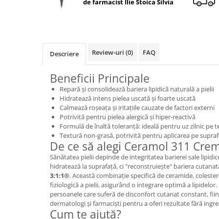
de farmacist Ilie Stoica Silvia
Geluri de duș
L-Carnitina
Scruburi
L-Glutamina
Protecție Solară
Lecitina
Creme SPF față
Maca
Review-uri
(0)
FAQ
Descriere
Creme SPF corp
Magneziu
Spray SPF
Beneficii Principale
Miere de Manuka
Uleiuri bronzare
Repară și consolidează bariera lipidică naturală a pielii
After Sun
MSM
Hidratează intens pielea uscată și foarte uscată
Calmează roșeața și iritațiile cauzate de factori externi
Acceleratoare bronz
Multivitamine
Potrivită pentru pielea alergică și hiper-reactivă
Igienă Personală
Formulă de înaltă toleranță: ideală pentru uz zilnic pe 
Omega
Textură non-grasă, potrivită pentru aplicarea pe supraf
Deodorante
Palmier pitic
De ce să alegi Ceramol 311 Cre
Mâini și Unghii
Sănătatea pielii depinde de integritatea barierei sale lipi
Probiotice
Creme mâini
hidratează la suprafață, ci "reconstruiește" bariera cutana
Proteine din zer (Whey Protein)
3:1:1®
. Această combinație specifică de ceramide, colesterol
Tratamente unghii
fiziologică a pielii, asigurând o integrare optimă a lipidelor
Quercetin
Cosmetice coreene
persoanele care suferă de disconfort cutanat constant, fi
Resveratrol
dermatologi și farmaciști pentru a oferi rezultate fără ingre
Beauty of Joseon
Cum te ajută?
Scortisoara
PETITFEE