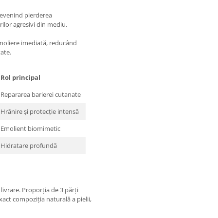
prevenind pierderea
ilor agresivi din mediu.
emoliere imediată, reducând
tate.
Rol principal
Repararea barierei cutanate
Hrănire și protecție intensă
Emolient biomimetic
Hidratare profundă
livrare. Proporția de 3 părți
xact compoziția naturală a pielii,