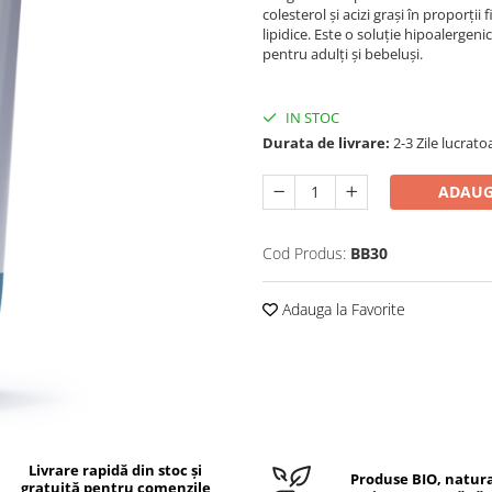
colesterol și acizi grași în proporții
lipidice. Este o soluție hipoalergeni
pentru adulți și bebeluși.
IN STOC
Durata de livrare:
2-3 Zile lucrato
ADAUG
Cod Produs:
BB30
Adauga la Favorite
Livrare rapidă din stoc și
Produse BIO, natura
gratuită pentru comenzile