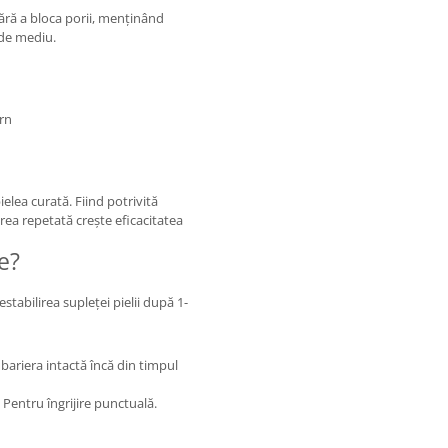
fără a bloca porii, menținând
 de mediu.
ern
pielea curată. Fiind potrivită
rea repetată crește eficacitatea
e?
estabilirea supleței pielii după 1-
ariera intactă încă din timpul
Pentru îngrijire punctuală.