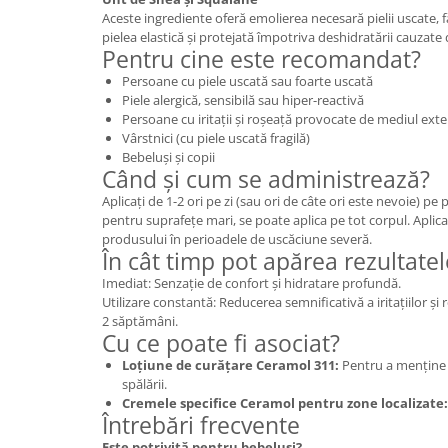
Cătină
Aceste ingrediente oferă emolierea necesară pielii uscate, 
pielea elastică și protejată împotriva deshidratării cauzate
Chlorella
Pentru cine este recomandat?
Colina
Persoane cu piele uscată sau foarte uscată
Piele alergică, sensibilă sau hiper-reactivă
Electroliti
Persoane cu iritații și roșeață provocate de mediul ext
Vârstnici (cu piele uscată fragilă)
Produse Apicole
Bebeluși și copii
Cacao
Când și cum se administrează?
Aplicați de 1-2 ori pe zi (sau ori de câte ori este nevoie) pe 
pentru suprafețe mari, se poate aplica pe tot corpul. Aplica
produsului în perioadele de uscăciune severă.
În cât timp pot apărea rezultatel
Imediat: Senzație de confort și hidratare profundă.
Utilizare constantă: Reducerea semnificativă a iritațiilor și r
2 săptămâni.
Cu ce poate fi asociat?
Loțiune de curățare Ceramol 311:
Pentru a menține b
spălării.
Cremele specifice Ceramol pentru zone localizate:
Întrebări frecvente
Este potrivită pentru bebeluși?