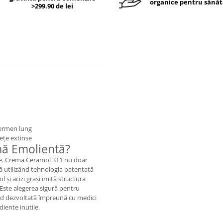
organice pentru sănăt
>299.90 de lei
termen lung
ețe extinse
mă Emolientă?
dice. Crema Ceramol 311 nu doar
tă utilizând tehnologia patentată
 și acizi grași imită structura
. Este alegerea sigură pentru
ind dezvoltată împreună cu medici
diente inutile.