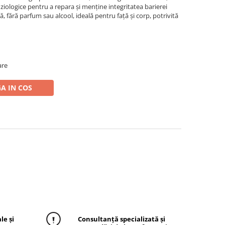
 fiziologice pentru a repara și menține integritatea barierei
că, fără parfum sau alcool, ideală pentru față și corp, potrivită
are
A IN COS
le și
Consultanță specializată și