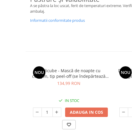
A se păstra la loc uscat, ferit de temperaturi extreme. Verif
ambalaj.
Informatii conformitate produs
Medicube - Mască de noapte cu
Dr. Al
NOU
NOU
colagen, tip peel-off (se îndepărtează
rege
prin exfoliere) - Mască de noapte pentru
134,99 RON
fermitate - 75 ml
IN STOC
ADAUGA IN COS