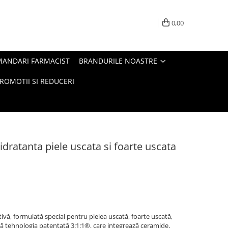
0,00
MANDARI FARMACIST
BRANDURILE NOASTRE
ROMOTII SI REDUCERI
dratanta piele uscata si foarte uscata
ă, formulată special pentru pielea uscată, foarte uscată,
ază tehnologia patentată 3:1:1®, care integrează ceramide,