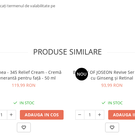
icați termenul de valabilitate pe
PRODUSE SIMILARE
thea - 345 Relief Cream - Cremă
BEAUTY OF JOSEON Revive Ser
NOU
nerantă pentru față - 50 ml
cu Ginseng și Retinal
119,99 RON
93,99 RON
IN STOC
IN STOC
ADAUGA IN COS
ADAUGA I