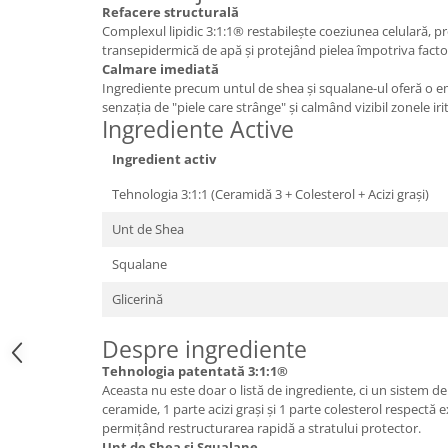
Refacere structurală
Mary & May
Seleniu
Complexul lipidic 3:1:1® restabilește coeziunea celulară, 
transepidermică de apă și protejând pielea împotriva factor
COSRX
Seminte de in
Calmare imediată
BIODANCE
Ingrediente precum untul de shea și squalane-ul oferă o 
Silimarina
OOTD
senzația de "piele care strânge" și calmând vizibil zonele iri
Spirulina
Ingrediente Active
Cettua
Ulei de cocos
Haruharu Wonder
Ingredient activ
Medicube
Ulei de peste
Tehnologia 3:1:1 (Ceramidă 3 + Colesterol + Acizi grași)
ARIUL
Ulei MCT
Unt de Shea
Dr. Althea
Vitamina A
DELLA BORN
Squalane
Vitamina B
Glicerină
Vitamina C
Vitamina D
Despre ingrediente
Vitamina E
Tehnologia patentată 3:1:1®
Aceasta nu este doar o listă de ingrediente, ci un sistem de 
Vitamina K
ceramide, 1 parte acizi grași și 1 parte colesterol respectă e
permițând restructurarea rapidă a stratului protector.
Zinc
Unt de Shea și Squalane