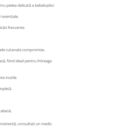
ru pielea delicată a bebelușilor.
i esențiale.
icări frecvente.
erele cutanate compromise.
asă, fiind ideal pentru întreaga
te inutile.
mpletă.
aliană.
ersistență, consultați un medic.