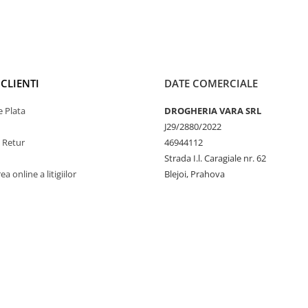
CLIENTI
DATE COMERCIALE
 Plata
DROGHERIA VARA SRL
J29/2880/2022
e Retur
46944112
Strada I.l. Caragiale nr. 62
a online a litigiilor
Blejoi, Prahova