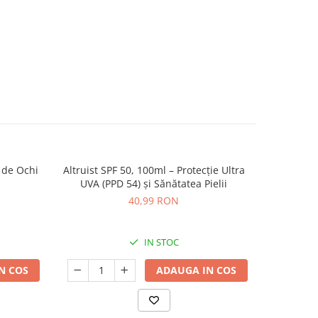
 de Ochi
Altruist SPF 50, 100ml – Protecție Ultra
Medicube
NOU
UVA (PPD 54) și Sănătatea Pielii
40,99 RON
IN STOC
N COS
ADAUGA IN COS