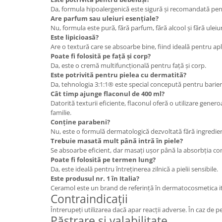
Da, formula hipoalergenică este sigură și recomandată pent
Are parfum sau uleiuri esențiale?
Nu, formula este pură, fără parfum, fără alcool și fără uleiur
Este lipicioasă?
Are o textură care se absoarbe bine, fiind ideală pentru apl
Poate fi folosită pe față și corp?
Da, este o cremă multifuncțională pentru față și corp.
Este potrivită pentru pielea cu dermatită?
Da, tehnologia 3:1:1® este special concepută pentru bari
Cât timp ajunge flaconul de 400 ml?
Datorită texturii eficiente, flaconul oferă o utilizare genero
familie.
Conține parabeni?
Nu, este o formulă dermatologică dezvoltată fără ingredien
Trebuie masată mult până intră în piele?
Se absoarbe eficient, dar masați ușor până la absorbția co
Poate fi folosită pe termen lung?
Da, este ideală pentru întreținerea zilnică a pielii sensibile.
Este produsul nr. 1 în Italia?
Ceramol este un brand de referință în dermatocosmetica it
Contraindicații
Întrerupeți utilizarea dacă apar reacții adverse. În caz de p
Păstrare și valabilitate