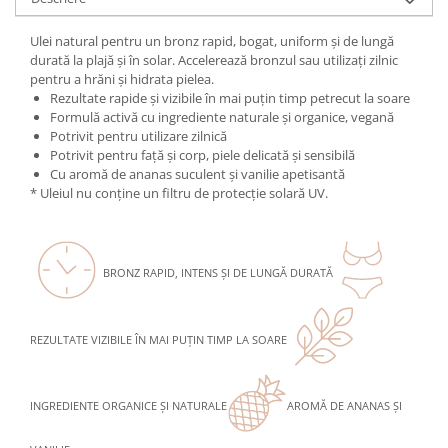
Mary & May
Seleniu
Ulei natural pentru un bronz rapid, bogat, uniform și de lungă
COSRX
Seminte de in
durată la plajă și în solar. Accelerează bronzul sau utilizați zilnic
BIODANCE
pentru a hrăni și hidrata pielea.
Silimarina
Rezultate rapide și vizibile în mai puțin timp petrecut la soare
OOTD
Formulă activă cu ingrediente naturale și organice, vegană
Spirulina
Cettua
Potrivit pentru utilizare zilnică
Ulei de cocos
Haruharu Wonder
Potrivit pentru față și corp, piele delicată și sensibilă
Cu aromă de ananas suculent și vanilie apetisantă
Medicube
Ulei de peste
* Uleiul nu conține un filtru de protecție solară UV.
ARIUL
Ulei MCT
Dr. Althea
Vitamina A
DELLA BORN
BRONZ RAPID, INTENS ȘI DE LUNGĂ DURATĂ
Vitamina B
Vitamina C
Vitamina D
REZULTATE VIZIBILE ÎN MAI PUȚIN TIMP LA SOARE
Vitamina E
Vitamina K
INGREDIENTE ORGANICE ȘI NATURALE
AROMĂ DE ANANAS ȘI
Zinc