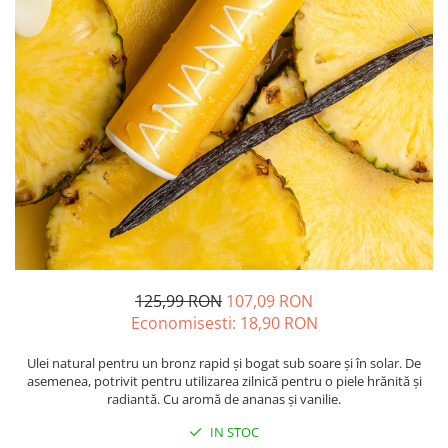
Oase & dinți
Îngrijirea Tenului
Colagen
Zinc Bisglicinat
Piele, păr & unghii
Creme de față
Creatina
Tranzit intestinal
Seruri
Crom
Creme cu SPF
Colesterol & tensiune
Demachiante
Curcumin (Turmeric)
Sănătatea copiilor
Geluri de curățare
Enzime
Performanta sportiva
Ape micelare
Fibre
Sanatate Orala
Tonere
Fier
Alergii
Măști pentru față
Garcinia
Exfoliante
Anti Intepaturi
Creme pentru ochi
Ghimbir
Balsam buze
125,99 RON
107,09 RON
Ginkgo biloba
Economisesti:
18,90
RON
Îngrijirea Corpului
Ginseng
Creme de corp
Ulei natural pentru un bronz rapid și bogat sub soare și în solar. De
Glucozamina
Loțiuni
asemenea, potrivit pentru utilizarea zilnică pentru o piele hrănită și
Glutation
radiantă. Cu aromă de ananas și vanilie.
Unturi de corp
L-Arginina
IN STOC
Uleiuri de corp