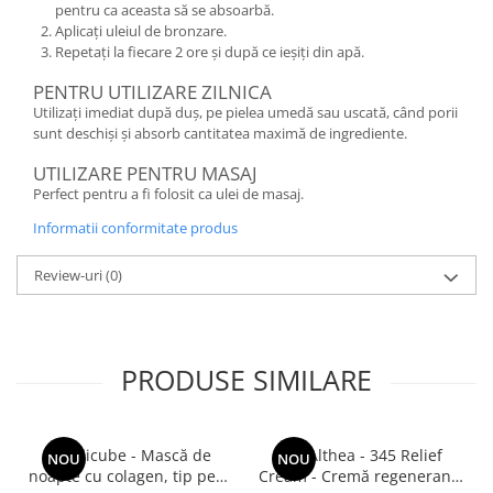
pentru ca aceasta să se absoarbă.
Aplicați uleiul de bronzare.
Repetați la fiecare 2 ore și după ce ieșiți din apă.
PENTRU UTILIZARE ZILNICA
Utilizați imediat după duș, pe pielea umedă sau uscată, când porii
sunt deschiși și absorb cantitatea maximă de ingrediente.
UTILIZARE PENTRU MASAJ
Perfect pentru a fi folosit ca ulei de masaj.
Informatii conformitate produs
Review-uri
(0)
PRODUSE SIMILARE
Medicube - Mască de
Dr. Althea - 345 Relief
NOU
NOU
noapte cu colagen, tip peel-
Cream - Cremă regenerantă