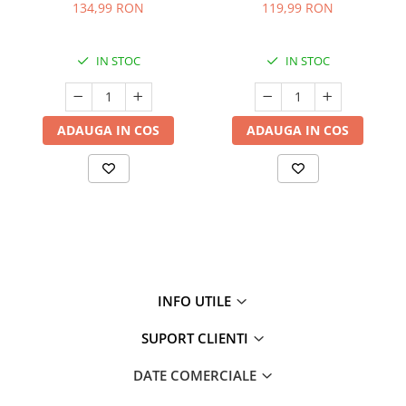
off (se îndepărtează prin
pentru față - 50 ml
134,99 RON
119,99 RON
exfoliere) - Mască de
noapte pentru fermitate -
75 ml
IN STOC
IN STOC
ADAUGA IN COS
ADAUGA IN COS
INFO UTILE
SUPORT CLIENTI
DATE COMERCIALE