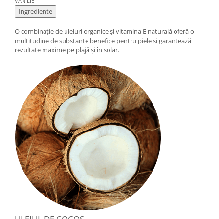
VANILIE
Cătină
Ingrediente
Chlorella
O combinație de uleiuri organice și vitamina E naturală oferă o
Colina
multitudine de substanțe benefice pentru piele și garantează
rezultate maxime pe plajă și în solar.
Electroliti
Produse Apicole
Cacao
ULEIUL DE COCOS