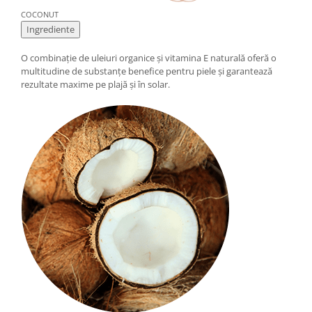
Cătină
COCONUT
Ingrediente
Chlorella
Colina
O combinație de uleiuri organice și vitamina E naturală oferă o
multitudine de substanțe benefice pentru piele și garantează
Electroliti
rezultate maxime pe plajă și în solar.
Produse Apicole
Cacao