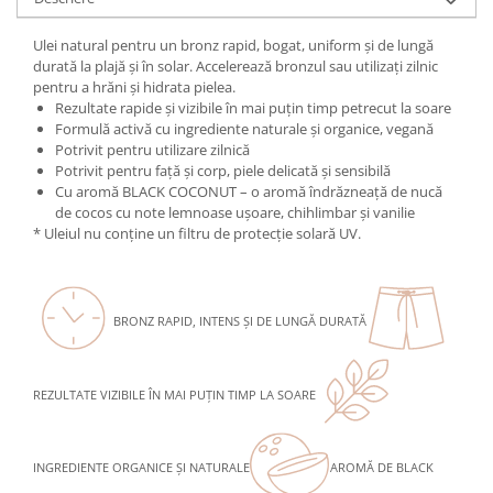
Mary & May
Seleniu
Ulei natural pentru un bronz rapid, bogat, uniform și de lungă
COSRX
Seminte de in
durată la plajă și în solar. Accelerează bronzul sau utilizați zilnic
BIODANCE
pentru a hrăni și hidrata pielea.
Silimarina
Rezultate rapide și vizibile în mai puțin timp petrecut la soare
OOTD
Formulă activă cu ingrediente naturale și organice, vegană
Spirulina
Cettua
Potrivit pentru utilizare zilnică
Ulei de cocos
Haruharu Wonder
Potrivit pentru față și corp, piele delicată și sensibilă
Cu aromă BLACK COCONUT – o aromă îndrăzneață de nucă
Medicube
Ulei de peste
de cocos cu note lemnoase ușoare, chihlimbar și vanilie
ARIUL
* Uleiul nu conține un filtru de protecție solară UV.
Ulei MCT
Dr. Althea
Vitamina A
DELLA BORN
Vitamina B
BRONZ RAPID, INTENS ȘI DE LUNGĂ DURATĂ
Vitamina C
Vitamina D
REZULTATE VIZIBILE ÎN MAI PUȚIN TIMP LA SOARE
Vitamina E
Vitamina K
INGREDIENTE ORGANICE ȘI NATURALE
AROMĂ DE BLACK
Zinc