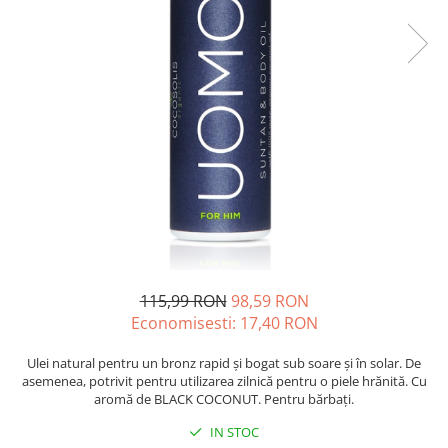
Oase & dinți
Îngrijirea Tenului
Colagen
Zinc Bisglicinat
Piele, păr & unghii
Creme de față
Creatina
Tranzit intestinal
Seruri
Crom
Creme cu SPF
Colesterol & tensiune
Demachiante
Curcumin (Turmeric)
Sănătatea copiilor
Geluri de curățare
Enzime
Performanta sportiva
Ape micelare
Fibre
Sanatate Orala
Tonere
Fier
Alergii
Măști pentru față
Garcinia
Exfoliante
Anti Intepaturi
Creme pentru ochi
Ghimbir
Balsam buze
115,99 RON
98,59 RON
Ginkgo biloba
Economisesti:
17,40
RON
Îngrijirea Corpului
Ginseng
Creme de corp
Ulei natural pentru un bronz rapid și bogat sub soare și în solar. De
Glucozamina
Loțiuni
asemenea, potrivit pentru utilizarea zilnică pentru o piele hrănită. Cu
Glutation
aromă de BLACK COCONUT. Pentru bărbați.
Unturi de corp
L-Arginina
IN STOC
Uleiuri de corp