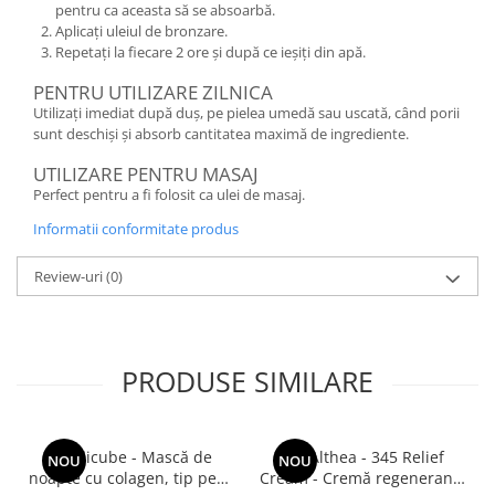
pentru ca aceasta să se absoarbă.
Aplicați uleiul de bronzare.
Repetați la fiecare 2 ore și după ce ieșiți din apă.
PENTRU UTILIZARE ZILNICA
Utilizați imediat după duș, pe pielea umedă sau uscată, când porii
sunt deschiși și absorb cantitatea maximă de ingrediente.
UTILIZARE PENTRU MASAJ
Perfect pentru a fi folosit ca ulei de masaj.
Informatii conformitate produs
Review-uri
(0)
PRODUSE SIMILARE
Medicube - Mască de
Dr. Althea - 345 Relief
NOU
NOU
noapte cu colagen, tip peel-
Cream - Cremă regenerantă