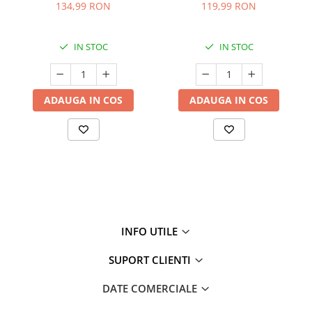
off (se îndepărtează prin
pentru față - 50 ml
134,99 RON
119,99 RON
exfoliere) - Mască de
noapte pentru fermitate -
75 ml
IN STOC
IN STOC
ADAUGA IN COS
ADAUGA IN COS
INFO UTILE
SUPORT CLIENTI
DATE COMERCIALE