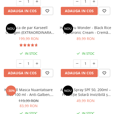
ADAUGA IN COS
ADAUGA IN COS
Masca de par Karseell
Haruharu Wonder - Black Rice
NOU
NOU
Collagen (EXTRAORDINARA
Hyaluronic Cream - Cremă
pentru par
facială hidratantă intens cu
199,99 RON
89,99 RON
Degradat,vopsit,uscat) * 500
acid hialuronic - 50ml
ml
IN STOC
IN STOC
ADAUGA IN COS
ADAUGA IN COS
Karseell Masca Nuantatoare
Altruist Spray SPF 50, 200ml –
-30%
NOU
Mov 100 ml - Anti-Galben,
Protecție Solară Invizibilă și
Pentru Par Blond/Decolorat,
Eficientă
119,99 RON
49,99 RON
Neutralizare Reflexe Calde,
83,99 RON
Efect Profesional
IN STOC
IN STOC