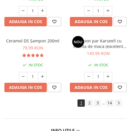
ADAUGA IN COS
ADAUGA IN COS
Ceramol DS Șampon 200ml
Sampon par Karseell cu
NOU
esenta de maca (excelent
79,99 RON
pentru ingrijirea parului,
149,99 RON
pentru toate tipurile de par)*
500ML
IN STOC
IN STOC
ADAUGA IN COS
ADAUGA IN COS
1
2
3
14
...
INFO UTILE