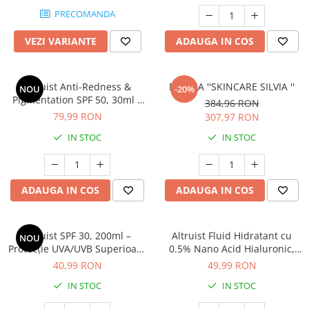
Cătină
PRECOMANDA
Chlorella
VEZI VARIANTE
ADAUGA IN COS
Colina
Electroliti
Altruist Anti-Redness &
RUTINA ''SKINCARE SILVIA ''
NOU
-20%
Produse Apicole
Pigmentation SPF 50, 30ml –
384,96 RON
Protecție Ultra UVA și Efect
79,99 RON
307,97 RON
Cacao
Corector
IN STOC
IN STOC
ADAUGA IN COS
ADAUGA IN COS
Altruist SPF 30, 200ml –
Altruist Fluid Hidratant cu
NOU
Protecție UVA/UVB Superioară
0.5% Nano Acid Hialuronic,
(PPD 39)
50ml
40,99 RON
49,99 RON
IN STOC
IN STOC