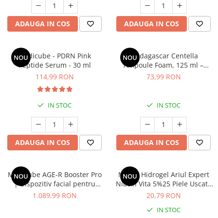
Mary & May
Seleniu
ADAUGA IN COS
ADAUGA IN COS
COSRX
Seminte de in
BIODANCE
Silimarina
OOTD
Medicube - PDRN Pink
Madagascar Centella
NOU
NOU
Spirulina
Cettua
Peptide Serum - 30 ml
Ampoule Foam, 125 ml –
curățare delicată și calmarea
Ulei de cocos
Haruharu Wonder
114,99 RON
73,99 RON
tenului
Medicube
Ulei de peste
ARIUL
Ulei MCT
IN STOC
IN STOC
Dr. Althea
Vitamina A
DELLA BORN
Vitamina B
ADAUGA IN COS
ADAUGA IN COS
Vitamina C
Vitamina D
Medicube AGE-R Booster Pro
Mască Hidrogel Ariul Expert
NOU
NOU
Vitamina E
| Dispozitiv facial pentru
Niacin Vita 5%25 Piele Uscată
absorbția ingredientelor
și Ternă, 23g
Vitamina K
1.089,99 RON
20,79 RON
active, fermitate și îngrijire
IN STOC
Zinc
completă a pielii