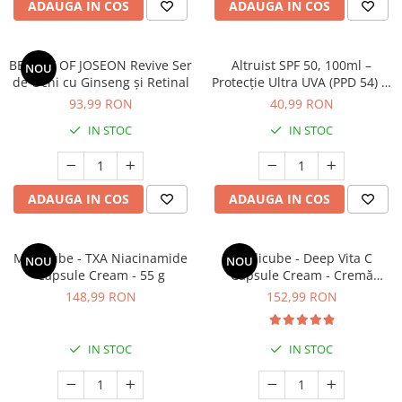
Oase & dinți
ADAUGA IN COS
ADAUGA IN COS
Îngrijirea Tenului
Colagen
Zinc Bisglicinat
Piele, păr & unghii
Creme de față
Creatina
Tranzit intestinal
Seruri
BEAUTY OF JOSEON Revive Ser
Altruist SPF 50, 100ml –
NOU
Crom
Creme cu SPF
de Ochi cu Ginseng și Retinal
Protecție Ultra UVA (PPD 54) și
Colesterol & tensiune
Sănătatea Pielii
93,99 RON
40,99 RON
Demachiante
Curcumin (Turmeric)
Sănătatea copiilor
Geluri de curățare
IN STOC
IN STOC
Enzime
Performanta sportiva
Ape micelare
Fibre
Sanatate Orala
Tonere
Fier
Alergii
Măști pentru față
ADAUGA IN COS
ADAUGA IN COS
Garcinia
Exfoliante
Anti Intepaturi
Creme pentru ochi
Ghimbir
Medicube - TXA Niacinamide
Medicube - Deep Vita C
NOU
NOU
Balsam buze
Ginkgo biloba
Capsule Cream - 55 g
Capsule Cream - Cremă
Îngrijirea Corpului
facială iluminatoare și
148,99 RON
152,99 RON
Ginseng
fermizantă - 55g
Creme de corp
Glucozamina
Loțiuni
IN STOC
IN STOC
Glutation
Unturi de corp
L-Arginina
Uleiuri de corp