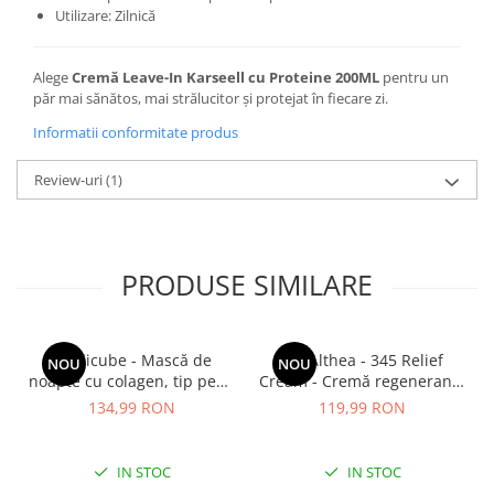
Utilizare: Zilnică
Alege
Cremă Leave-In Karseell cu Proteine 200ML
pentru un
păr mai sănătos, mai strălucitor și protejat în fiecare zi.
Informatii conformitate produs
Review-uri
(1)
PRODUSE SIMILARE
Medicube - Mască de
Dr. Althea - 345 Relief
NOU
NOU
noapte cu colagen, tip peel-
Cream - Cremă regenerantă
off (se îndepărtează prin
pentru față - 50 ml
134,99 RON
119,99 RON
exfoliere) - Mască de
noapte pentru fermitate -
75 ml
IN STOC
IN STOC