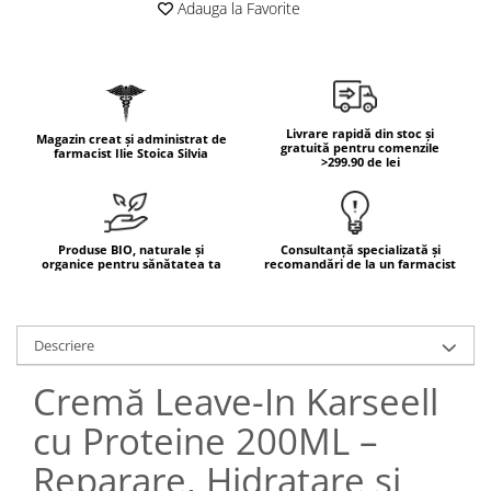
Adauga la Favorite
Mary & May
Seleniu
COSRX
Seminte de in
BIODANCE
Silimarina
OOTD
Spirulina
Livrare rapidă din stoc și
Magazin creat și administrat de
Cettua
gratuită pentru comenzile
farmacist Ilie Stoica Silvia
>299.90 de lei
Ulei de cocos
Haruharu Wonder
Medicube
Ulei de peste
ARIUL
Ulei MCT
Produse BIO, naturale și
Consultanță specializată și
Dr. Althea
organice pentru sănătatea ta
recomandări de la un farmacist
Vitamina A
DELLA BORN
Vitamina B
Vitamina C
Descriere
Vitamina D
Cremă Leave-In Karseell
Vitamina E
cu Proteine 200ML –
Vitamina K
Reparare, Hidratare și
Zinc