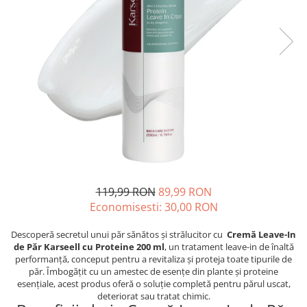
Oase & dinți
Îngrijirea Tenului
Colagen
Zinc Bisglicinat
Piele, păr & unghii
Creme de față
Creatina
Tranzit intestinal
Seruri
Crom
Creme cu SPF
Colesterol & tensiune
Demachiante
Curcumin (Turmeric)
Sănătatea copiilor
Geluri de curățare
Enzime
Performanta sportiva
Ape micelare
Fibre
Sanatate Orala
Tonere
Fier
Alergii
Măști pentru față
Garcinia
Exfoliante
Anti Intepaturi
Creme pentru ochi
Ghimbir
119,99 RON
89,99 RON
Balsam buze
Economisesti:
30,00
RON
Ginkgo biloba
Îngrijirea Corpului
Ginseng
Descoperă secretul unui păr sănătos și strălucitor cu
Cremă Leave-In
Creme de corp
de Păr Karseell cu Proteine 200 ml
, un tratament leave-in de înaltă
Glucozamina
performanță, conceput pentru a revitaliza și proteja toate tipurile de
Loțiuni
păr. Îmbogățit cu un amestec de esențe din plante și proteine
Glutation
Unturi de corp
esențiale, acest produs oferă o soluție completă pentru părul uscat,
L-Arginina
deteriorat sau tratat chimic.
Uleiuri de corp