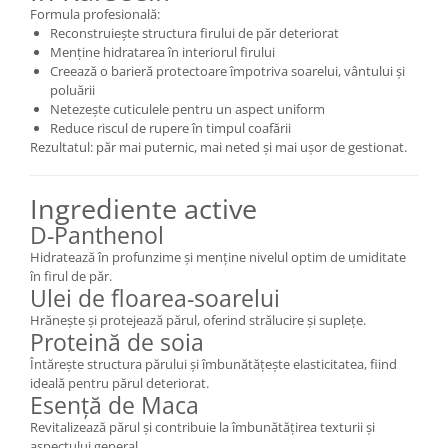
Formula profesională:
Reconstruiește structura firului de păr deteriorat
Menține hidratarea în interiorul firului
Creează o barieră protectoare împotriva soarelui, vântului și
poluării
Netezește cuticulele pentru un aspect uniform
Reduce riscul de rupere în timpul coafării
Rezultatul: păr mai puternic, mai neted și mai ușor de gestionat.
Ingrediente active
D-Panthenol
Hidratează în profunzime și menține nivelul optim de umiditate
în firul de păr.
Ulei de floarea-soarelui
Hrănește și protejează părul, oferind strălucire și suplețe.
Proteină de soia
Întărește structura părului și îmbunătățește elasticitatea, fiind
ideală pentru părul deteriorat.
Esență de Maca
Revitalizează părul și contribuie la îmbunătățirea texturii și
aspectului general.