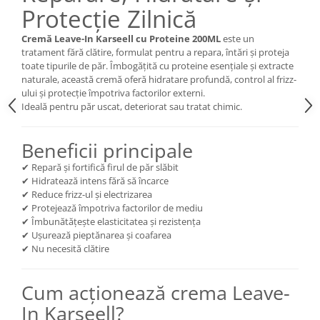
Protecție Zilnică
Cătină
Chlorella
Cremă Leave-In Karseell cu Proteine 200ML
este un
tratament fără clătire, formulat pentru a repara, întări și proteja
Colina
toate tipurile de păr. Îmbogățită cu proteine esențiale și extracte
Electroliti
naturale, această cremă oferă hidratare profundă, control al frizz-
ului și protecție împotriva factorilor externi.
Produse Apicole
Ideală pentru păr uscat, deteriorat sau tratat chimic.
Cacao
Beneficii principale
✔ Repară și fortifică firul de păr slăbit
✔ Hidratează intens fără să încarce
✔ Reduce frizz-ul și electrizarea
✔ Protejează împotriva factorilor de mediu
✔ Îmbunătățește elasticitatea și rezistența
✔ Ușurează pieptănarea și coafarea
✔ Nu necesită clătire
Cum acționează crema Leave-
In Karseell?