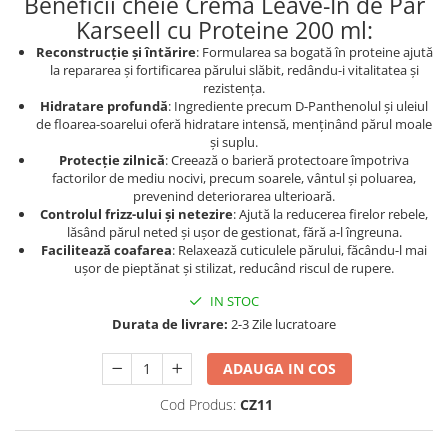
Beneficii cheie Cremă Leave-In de Păr
Geluri de duș
L-Carnitina
Karseell cu Proteine 200 ml:
Scruburi
L-Glutamina
Reconstrucție și întărire
: Formularea sa bogată în proteine ajută
Protecție Solară
la repararea și fortificarea părului slăbit, redându-i vitalitatea și
Lecitina
rezistența.
Creme SPF față
Maca
Hidratare profundă
: Ingrediente precum D-Panthenolul și uleiul
Creme SPF corp
de floarea-soarelui oferă hidratare intensă, menținând părul moale
Magneziu
și suplu.
Spray SPF
Protecție zilnică
: Creează o barieră protectoare împotriva
Miere de Manuka
Uleiuri bronzare
factorilor de mediu nocivi, precum soarele, vântul și poluarea,
prevenind deteriorarea ulterioară.
After Sun
MSM
Controlul frizz-ului și netezire
: Ajută la reducerea firelor rebele,
Acceleratoare bronz
Multivitamine
lăsând părul neted și ușor de gestionat, fără a-l îngreuna.
Igienă Personală
Facilitează coafarea
: Relaxează cuticulele părului, făcându-l mai
Omega
ușor de pieptănat și stilizat, reducând riscul de rupere.
Deodorante
Palmier pitic
IN STOC
Mâini și Unghii
Probiotice
Durata de livrare:
2-3 Zile lucratoare
Creme mâini
Proteine din zer (Whey Protein)
Tratamente unghii
ADAUGA IN COS
Quercetin
Cosmetice coreene
Cod Produs:
CZ11
Resveratrol
Beauty of Joseon
Scortisoara
PETITFEE