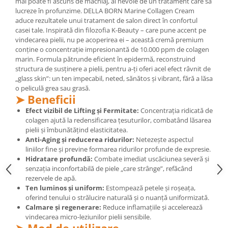
mai poate fi ascuns de machiaj, ai nevoie de un tratament care să
lucreze în profunzime. DELLA BORN Marine Collagen Cream
Mary & May
Seleniu
aduce rezultatele unui tratament de salon direct în confortul
COSRX
casei tale. Inspirată din filozofia K-Beauty – care pune accent pe
Seminte de in
BIODANCE
vindecarea pielii, nu pe acoperirea ei – această cremă premium
Silimarina
conține o concentrație impresionantă de 10.000 ppm de colagen
OOTD
marin. Formula pătrunde eficient în epidermă, reconstruind
Spirulina
Cettua
structura de susținere a pielii, pentru a-ți oferi acel efect râvnit de
Ulei de cocos
„glass skin”: un ten impecabil, neted, sănătos și vibrant, fără a lăsa
Haruharu Wonder
o peliculă grea sau grasă.
Medicube
Ulei de peste
➤ Beneficii
ARIUL
Ulei MCT
Efect vizibil de Lifting și Fermitate:
Concentrația ridicată de
Dr. Althea
colagen ajută la redensificarea țesuturilor, combatând lăsarea
Vitamina A
pielii și îmbunătățind elasticitatea.
DELLA BORN
Anti-Aging și reducerea ridurilor:
Netezește aspectul
Vitamina B
liniilor fine și previne formarea ridurilor profunde de expresie.
Vitamina C
Hidratare profundă:
Combate imediat uscăciunea severă și
senzația inconfortabilă de piele „care strânge”, refăcând
Vitamina D
rezervele de apă.
Ten luminos și uniform:
Estompează petele și roșeața,
Vitamina E
oferind tenului o strălucire naturală și o nuanță uniformizată.
Vitamina K
Calmare și regenerare:
Reduce inflamațiile și accelerează
vindecarea micro-leziunilor pielii sensibile.
Zinc