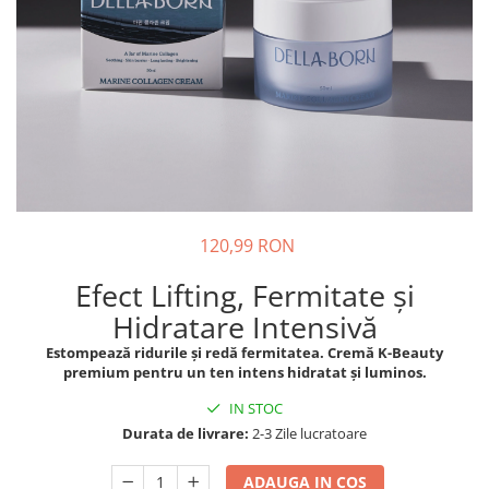
Oase & dinți
Îngrijirea Tenului
Colagen
Zinc Bisglicinat
Piele, păr & unghii
Creme de față
Creatina
Tranzit intestinal
Seruri
Crom
Creme cu SPF
Colesterol & tensiune
Demachiante
Curcumin (Turmeric)
Sănătatea copiilor
Geluri de curățare
Enzime
Performanta sportiva
Ape micelare
Fibre
Sanatate Orala
Tonere
Fier
Alergii
Măști pentru față
120,99 RON
Garcinia
Exfoliante
Anti Intepaturi
Efect Lifting, Fermitate și
Creme pentru ochi
Ghimbir
Hidratare Intensivă
Balsam buze
Ginkgo biloba
Estompează ridurile și redă fermitatea. Cremă K-Beauty
Îngrijirea Corpului
Ginseng
premium pentru un ten intens hidratat și luminos.
Creme de corp
Glucozamina
IN STOC
Loțiuni
Durata de livrare:
2-3 Zile lucratoare
Glutation
Unturi de corp
L-Arginina
Uleiuri de corp
ADAUGA IN COS