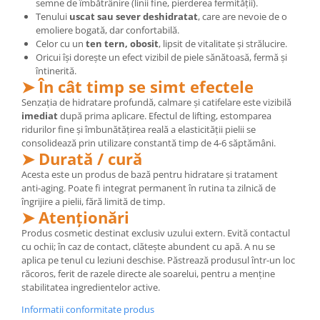
semne de îmbătrânire (linii fine, pierderea fermității).
Tenului
uscat sau sever deshidratat
, care are nevoie de o
emoliere bogată, dar confortabilă.
Celor cu un
ten tern, obosit
, lipsit de vitalitate și strălucire.
Oricui își dorește un efect vizibil de piele sănătoasă, fermă și
întinerită.
➤ În cât timp se simt efectele
Senzația de hidratare profundă, calmare și catifelare este vizibilă
imediat
după prima aplicare. Efectul de lifting, estomparea
ridurilor fine și îmbunătățirea reală a elasticității pielii se
consolidează prin utilizare constantă timp de 4-6 săptămâni.
➤ Durată / cură
Acesta este un produs de bază pentru hidratare și tratament
anti-aging. Poate fi integrat permanent în rutina ta zilnică de
îngrijire a pielii, fără limită de timp.
➤ Atenționări
Produs cosmetic destinat exclusiv uzului extern. Evită contactul
cu ochii; în caz de contact, clătește abundent cu apă. A nu se
aplica pe tenul cu leziuni deschise. Păstrează produsul într-un loc
răcoros, ferit de razele directe ale soarelui, pentru a menține
stabilitatea ingredientelor active.
Informatii conformitate produs