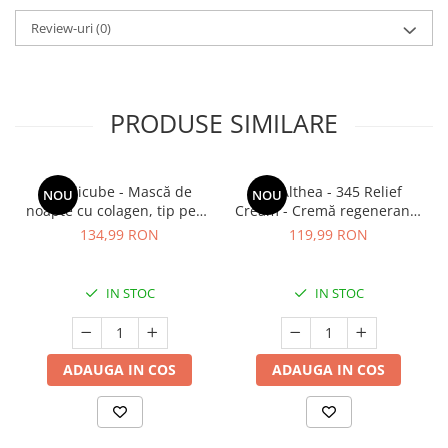
Review-uri
(0)
PRODUSE SIMILARE
Medicube - Mască de
Dr. Althea - 345 Relief
NOU
NOU
noapte cu colagen, tip peel-
Cream - Cremă regenerantă
off (se îndepărtează prin
pentru față - 50 ml
134,99 RON
119,99 RON
exfoliere) - Mască de
noapte pentru fermitate -
75 ml
IN STOC
IN STOC
ADAUGA IN COS
ADAUGA IN COS