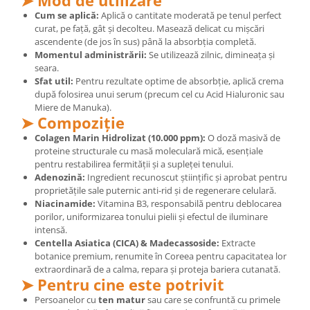
➤ Mod de utilizare
Cătină
Cum se aplică:
Aplică o cantitate moderată pe tenul perfect
curat, pe față, gât și decolteu. Masează delicat cu mișcări
Chlorella
ascendente (de jos în sus) până la absorbția completă.
Colina
Momentul administrării:
Se utilizează zilnic, dimineața și
seara.
Electroliti
Sfat util:
Pentru rezultate optime de absorbție, aplică crema
după folosirea unui serum (precum cel cu Acid Hialuronic sau
Produse Apicole
Miere de Manuka).
Cacao
➤ Compoziție
Colagen Marin Hidrolizat (10.000 ppm):
O doză masivă de
proteine structurale cu masă moleculară mică, esențiale
pentru restabilirea fermității și a supleței tenului.
Adenozină:
Ingredient recunoscut științific și aprobat pentru
proprietățile sale puternic anti-rid și de regenerare celulară.
Niacinamide:
Vitamina B3, responsabilă pentru deblocarea
porilor, uniformizarea tonului pielii și efectul de iluminare
intensă.
Centella Asiatica (CICA) & Madecassoside:
Extracte
botanice premium, renumite în Coreea pentru capacitatea lor
extraordinară de a calma, repara și proteja bariera cutanată.
➤ Pentru cine este potrivit
Persoanelor cu
ten matur
sau care se confruntă cu primele