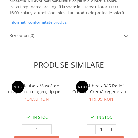
protecție. Nu expuneți bebelușii și copiii mici direct la soare.
Evitați expunerea prelungită la soare în intervalul orar 11:00 -
16:00, chiar și atunci când folosiți un produs de protecție solară.
Informatii conformitate produs
Review-uri
(0)
PRODUSE SIMILARE
Medicube - Mască de
Dr. Althea - 345 Relief
NOU
NOU
noapte cu colagen, tip peel-
Cream - Cremă regenerantă
off (se îndepărtează prin
pentru față - 50 ml
134,99 RON
119,99 RON
exfoliere) - Mască de
noapte pentru fermitate -
75 ml
IN STOC
IN STOC