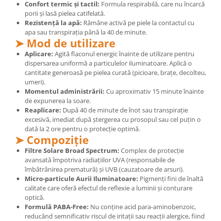
Confort termic și tactil:
Formula respirabilă, care nu încarcă
Cătină
porii și lasă pielea catifelată.
Chlorella
Rezistență la apă:
Rămâne activă pe piele la contactul cu
apa sau transpirația până la 40 de minute.
Colina
➤ Mod de utilizare
Electroliti
Aplicare:
Agită flaconul energic înainte de utilizare pentru
dispersarea uniformă a particulelor iluminatoare. Aplică o
Produse Apicole
cantitate generoasă pe pielea curată (picioare, brațe, decolteu,
umeri).
Cacao
Momentul administrării:
Cu aproximativ 15 minute înainte
de expunerea la soare.
Reaplicare:
După 40 de minute de înot sau transpirație
excesivă, imediat după ștergerea cu prosopul sau cel puțin o
dată la 2 ore pentru o protecție optimă.
➤ Compoziție
Filtre Solare Broad Spectrum:
Complex de protecție
avansată împotriva radiațiilor UVA (responsabile de
îmbătrânirea prematură) și UVB (cauzatoare de arsuri).
Micro-particule Aurii Iluminatoare:
Pigmenți fini de înaltă
calitate care oferă efectul de reflexie a luminii și conturare
optică.
Formulă PABA-Free:
Nu conține acid para-aminobenzoic,
reducând semnificativ riscul de iritații sau reacții alergice, fiind