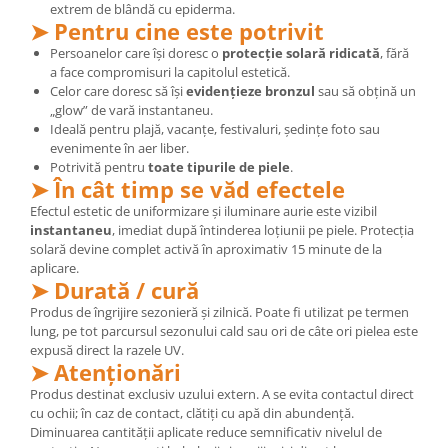
extrem de blândă cu epiderma.
➤ Pentru cine este potrivit
Persoanelor care își doresc o
protecție solară ridicată
, fără
a face compromisuri la capitolul estetică.
Celor care doresc să își
evidențieze bronzul
sau să obțină un
„glow” de vară instantaneu.
Ideală pentru plajă, vacanțe, festivaluri, ședințe foto sau
evenimente în aer liber.
Potrivită pentru
toate tipurile de piele
.
➤ În cât timp se văd efectele
Efectul estetic de uniformizare și iluminare aurie este vizibil
instantaneu
, imediat după întinderea loțiunii pe piele. Protecția
solară devine complet activă în aproximativ 15 minute de la
aplicare.
➤ Durată / cură
Produs de îngrijire sezonieră și zilnică. Poate fi utilizat pe termen
lung, pe tot parcursul sezonului cald sau ori de câte ori pielea este
expusă direct la razele UV.
➤ Atenționări
Produs destinat exclusiv uzului extern. A se evita contactul direct
cu ochii; în caz de contact, clătiți cu apă din abundență.
Diminuarea cantității aplicate reduce semnificativ nivelul de