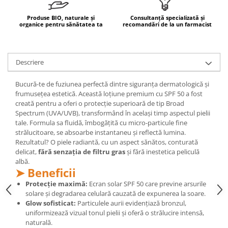
Mary & May
Seleniu
Produse BIO, naturale și
Consultanță specializată și
organice pentru sănătatea ta
recomandări de la un farmacist
COSRX
Seminte de in
BIODANCE
Silimarina
OOTD
Spirulina
Descriere
Cettua
Ulei de cocos
Haruharu Wonder
Bucură-te de fuziunea perfectă dintre siguranța dermatologică și
Medicube
Ulei de peste
frumusețea estetică. Această loțiune premium cu SPF 50 a fost
creată pentru a oferi o protecție superioară de tip Broad
ARIUL
Ulei MCT
Spectrum (UVA/UVB), transformând în același timp aspectul pielii
Dr. Althea
tale. Formula sa fluidă, îmbogățită cu micro-particule fine
Vitamina A
DELLA BORN
strălucitoare, se absoarbe instantaneu și reflectă lumina.
Vitamina B
Rezultatul? O piele radiantă, cu un aspect sănătos, conturată
delicat,
fără senzația de filtru gras
și fără inestetica peliculă
Vitamina C
albă.
➤ Beneficii
Vitamina D
Protecție maximă:
Ecran solar SPF 50 care previne arsurile
Vitamina E
solare și degradarea celulară cauzată de expunerea la soare.
Glow sofisticat:
Particulele aurii evidențiază bronzul,
Vitamina K
uniformizează vizual tonul pielii și oferă o strălucire intensă,
Zinc
naturală.