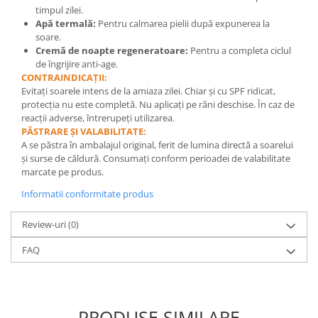
timpul zilei.
Apă termală:
Pentru calmarea pielii după expunerea la
soare.
Cremă de noapte regeneratoare:
Pentru a completa ciclul
de îngrijire anti-age.
CONTRAINDICAȚII:
Evitați soarele intens de la amiaza zilei. Chiar și cu SPF ridicat,
protecția nu este completă. Nu aplicați pe răni deschise. În caz de
reacții adverse, întrerupeți utilizarea.
PĂSTRARE ȘI VALABILITATE:
A se păstra în ambalajul original, ferit de lumina directă a soarelui
și surse de căldură. Consumați conform perioadei de valabilitate
marcate pe produs.
Informatii conformitate produs
Review-uri
(0)
FAQ
PRODUSE SIMILARE