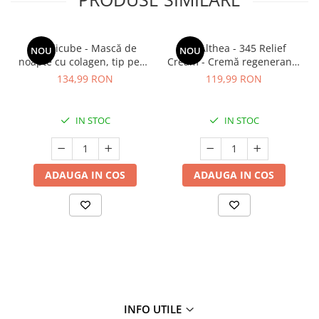
Medicube - Mască de
Dr. Althea - 345 Relief
NOU
NOU
noapte cu colagen, tip peel-
Cream - Cremă regenerantă
off (se îndepărtează prin
pentru față - 50 ml
134,99 RON
119,99 RON
exfoliere) - Mască de
noapte pentru fermitate -
75 ml
IN STOC
IN STOC
ADAUGA IN COS
ADAUGA IN COS
INFO UTILE