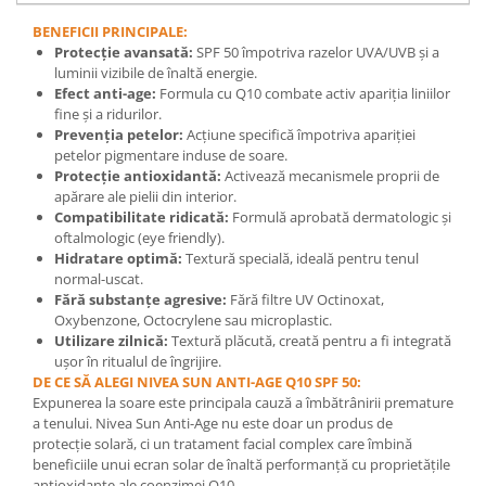
Mary & May
Seleniu
BENEFICII PRINCIPALE:
Protecție avansată:
SPF 50 împotriva razelor UVA/UVB și a
COSRX
Seminte de in
luminii vizibile de înaltă energie.
BIODANCE
Efect anti-age:
Formula cu Q10 combate activ apariția liniilor
Silimarina
OOTD
fine și a ridurilor.
Spirulina
Prevenția petelor:
Acțiune specifică împotriva apariției
Cettua
petelor pigmentare induse de soare.
Ulei de cocos
Haruharu Wonder
Protecție antioxidantă:
Activează mecanismele proprii de
Medicube
apărare ale pielii din interior.
Ulei de peste
Compatibilitate ridicată:
Formulă aprobată dermatologic și
ARIUL
Ulei MCT
oftalmologic (eye friendly).
Dr. Althea
Hidratare optimă:
Textură specială, ideală pentru tenul
Vitamina A
normal-uscat.
DELLA BORN
Fără substanțe agresive:
Fără filtre UV Octinoxat,
Vitamina B
Oxybenzone, Octocrylene sau microplastic.
Vitamina C
Utilizare zilnică:
Textură plăcută, creată pentru a fi integrată
ușor în ritualul de îngrijire.
Vitamina D
DE CE SĂ ALEGI NIVEA SUN ANTI-AGE Q10 SPF 50:
Vitamina E
Expunerea la soare este principala cauză a îmbătrânirii premature
a tenului. Nivea Sun Anti-Age nu este doar un produs de
Vitamina K
protecție solară, ci un tratament facial complex care îmbină
beneficiile unui ecran solar de înaltă performanță cu proprietățile
Zinc
antioxidante ale coenzimei Q10.