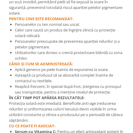
un scut invizibil, permițând pielii să fie expusă la soare în
siguranță, prevenind totodată riscul apariției petelor pigmentare
solare.
PENTRU CINE ESTE RECOMANDAT:
Persoanelor cu ten normal sau uscat.
Celor care caută un produs de îngrijire zilnică cu protecție
solară ridicată.
Persoanelor preocupate de prevenirea apariției ridurilor și a
petelor pigmentare.
Utilizatorilor care doresc o cremă protectoare blândă cu zona
ochilor.
CÂND ȘI CUM SE ADMINISTREAZĂ:
Aplică generos pe piele înainte de expunerea la soare.
Așteaptă ca produsul să se absoarbă complet înainte de
contactul cu textilele.
Reaplică frecvent, în special după înot, ștergerea cu prosopul
sau transpirație, pentru a menține nivelul de protecție.
ÎN CÂT TIMP POT APĂREA REZULTATELE:
Protecția solară este imediată. Beneficiile anti-age (reducerea
ridurilor și uniformizarea culorii tenului) devin vizibile în urma
utilizării constante și zilnice a produsului pe o perioadă de câteva
săptămâni.
CU CE POATE FI ASOCIAT:
Serum cu Vitamina C:
Pentru un efect antioxidant potent în