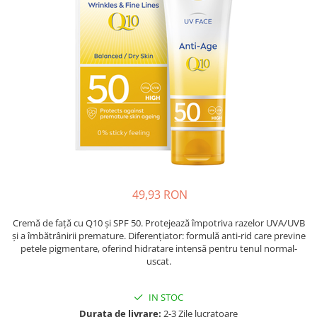
Oase & dinți
Îngrijirea Tenului
Colagen
Zinc Bisglicinat
Piele, păr & unghii
Creme de față
Creatina
Tranzit intestinal
Seruri
Crom
Creme cu SPF
Colesterol & tensiune
Demachiante
Curcumin (Turmeric)
Sănătatea copiilor
Geluri de curățare
Enzime
Performanta sportiva
Ape micelare
Fibre
Sanatate Orala
Tonere
Fier
Alergii
Măști pentru față
Garcinia
Exfoliante
Anti Intepaturi
Creme pentru ochi
49,93 RON
Ghimbir
Balsam buze
Ginkgo biloba
Cremă de față cu Q10 și SPF 50. Protejează împotriva razelor UVA/UVB
Îngrijirea Corpului
și a îmbătrânirii premature. Diferențiator: formulă anti-rid care previne
Ginseng
petele pigmentare, oferind hidratare intensă pentru tenul normal-
Creme de corp
Glucozamina
uscat.
Loțiuni
Glutation
Unturi de corp
IN STOC
L-Arginina
Uleiuri de corp
Durata de livrare:
2-3 Zile lucratoare