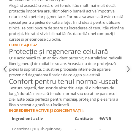
Cătină
Alegând această cremă, oferi tenului tău mult mai mult decât
protecție împotriva arsurilor; oferi o barieră activă împotriva
Chlorella
ridurilor și a petelor pigmentare. Formula sa avansată este creată
special pentru pielea delicată a feței, fiind ideală pentru utilizare
Colina
zilnică. Te poți bucura de soare cu încrederea că tenul tău rămâne
Electroliti
protejat, hidratat și vizibil mai tânăr, datorită unei compoziții
curate și prietenoase cu ochii.
Produse Apicole
CUM TE AJUTĂ:
Protecție și regenerare celulară
Cacao
Q10 acționează ca un antioxidant puternic, neutralizând radicalii
liberi generați de radiațiile solare. Aceasta nu doar protejează
pielea la suprafață, ci susține procesele interne de apărare,
prevenind degradarea fibrelor de colagen și elastină.
Confort pentru tenul normal-uscat
Textura bogată, dar ușor de absorbit, asigură o hidratare de
lungă durată, necesară tenului normal sau uscat pe parcursul
zilei. Este baza perfectă pentru machiaj, protejând pielea fără a
lăsa o senzație grasă sau încărcată.
INGREDIENTE ACTIVE ȘI CONCENTRAȚII:
Ingredient activ
Cantitate
%VNR
Coenzima Q10 (Ubiquinone)
-
-