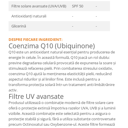
Filtre solare avansate (UVA/UVB)
SPF 50
-
Antioxidanți naturali
-
-
Glicerină
-
-
DESPRE FIECARE INGREDIENT:
Coenzima Q10 (Ubiquinone)
Q10 este un antioxidant natural esențial pentru producerea de
energie în celule. În această formulă, Q10 joacă un rol dublu:
previne degradarea celulară provocată de expunerea la soare și
stimulează refacerea pielii. Prin combaterea stresului oxidativ,
coenzima Q10 ajută la menținerea elasticității pielii, reducând
aspectul ridurilor și al liniilor fine. Este inclusă pentru a
transforma protecția solară într-un tratament anti-îmbătrânire
activ.
Filtre UV avansate
Produsul utilizează o combinație modernă de filtre solare care
oferă o protecție extinsă împotriva razelor UVA, UVB și a luminii
vizibile. Această combinație este selectată pentru a asigura o
protecție stabilă și sigură, fără a utiliza substanțe controversate
precum Octinoxatul sau Oxybenzone-ul. Aceste filtre formează