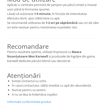
Aplicați o cantitate potrivită de șampon pe părul umed și masați
ușor până la formarea spumei.
Lăsați să acționeze
1-5 minute
, în funcție de intensitatea
efectului dorit, apoi clătiți bine cu apă.
Se recomandă utilizarea de
1-2 ori pe săptămână
sau ori de câte
ori este necesar pentru menținerea nuanțelor reci.
Recomandare
Pentru rezultate optime, utilizați împreună cu
Masca
Nuanțatoare Mov Karseell
și produsele de îngrijire din gama
Karseell dedicate părului blond sau decolorat.
Atenționări
Evitați contactul cu ochii.
În cazul contactului, clătiți imediat cu apă din abundență.
Numai pentru uz extern.
A nu se lăsa la îndemâna copiilor.
Informatii conformitate produs