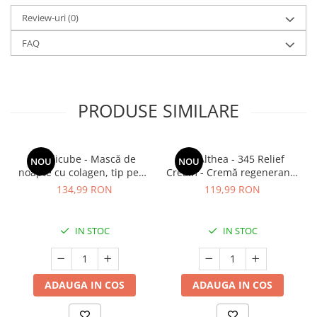
Review-uri
(0)
FAQ
PRODUSE SIMILARE
Medicube - Mască de
Dr. Althea - 345 Relief
NOU
NOU
noapte cu colagen, tip peel-
Cream - Cremă regenerantă
off (se îndepărtează prin
pentru față - 50 ml
134,99 RON
119,99 RON
exfoliere) - Mască de
noapte pentru fermitate -
75 ml
IN STOC
IN STOC
ADAUGA IN COS
ADAUGA IN COS