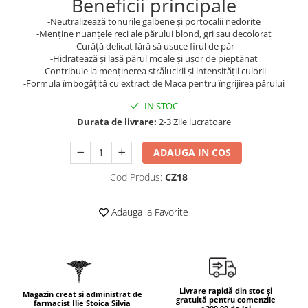
Beneficii principale
Geluri de duș
L-Carnitina
-Neutralizează tonurile galbene și portocalii nedorite
Scruburi
L-Glutamina
-Menține nuanțele reci ale părului blond, gri sau decolorat
Protecție Solară
-Curăță delicat fără să usuce firul de păr
Lecitina
-Hidratează și lasă părul moale și ușor de pieptănat
Creme SPF față
-Contribuie la menținerea strălucirii și intensității culorii
Maca
Creme SPF corp
-Formula îmbogățită cu extract de Maca pentru îngrijirea părului
Magneziu
Spray SPF
IN STOC
Miere de Manuka
Uleiuri bronzare
Durata de livrare:
2-3 Zile lucratoare
After Sun
MSM
ADAUGA IN COS
Acceleratoare bronz
Multivitamine
Igienă Personală
Cod Produs:
CZ18
Omega
Deodorante
Palmier pitic
Mâini și Unghii
Adauga la Favorite
Probiotice
Creme mâini
Proteine din zer (Whey Protein)
Tratamente unghii
Quercetin
Cosmetice coreene
Resveratrol
Beauty of Joseon
Livrare rapidă din stoc și
Magazin creat și administrat de
gratuită pentru comenzile
farmacist Ilie Stoica Silvia
Scortisoara
PETITFEE