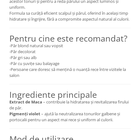
acestor tonuri și pentru a reda părului un aspect luminos și
uniform.
Formula sa curăță eficient scalpul și părul, oferind în același timp
hidratare și îngrijire, fără a compromite aspectul natural al culorii.
Pentru cine este recomandat?
-Păr blond natural sau vopsit
-Păr decolorat
-Păr gri sau alb
-Păr cu șuvițe sau balayage
-Persoane care doresc să mențină o nuanță rece între vizitele la
salon
Ingrediente principale
Extract de Maca
– contribuie la hidratarea și revitalizarea firului
de păr.
Pigmenți violet
– ajută la neutralizarea tonurilor galbene și
portocalii pentru un aspect mai rece și uniform al culorii.
Mod de utilizare