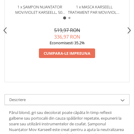
Cătină
1 x ȘAMPON NUANȚATOR
1 x MASCA KARSEELL
1 x U
MOV/VIOLET KARSEELL, 500
TRATAMENT PAR MOV/VIOLET
Chlorella
ML – NEUTRALIZEAZĂ
( NEUTRALIZEAZA TONURILE
REP
TONURILE GALBENE ȘI
GALBENE SI PORTOCALII,
VITA
Colina
PORTOCALII, HIDRATEAZĂ ȘI
HIDRATEAZA SI REPARA
USCA
519,97 RON
Electroliti
REVITALIZEAZĂ PĂRUL
PARUL BLOND, DECOLORAT
336,97 RON
BLOND, GRI SAU DECOLORAT
SAU GRI) * 500ML
Produse Apicole
Economisesti 35.2%
Cacao
CUMPARA-LE IMPREUNA
Descriere
Părul blond, gri sau decolorat poate căpăta în timp reflexii
galbene sau portocalii din cauza spălărilor repetate, expunerii la
soare sau utilizării instrumentelor de coafat. Șamponul
Nuanțator Mov Karseell este creat pentru a ajuta la neutralizarea