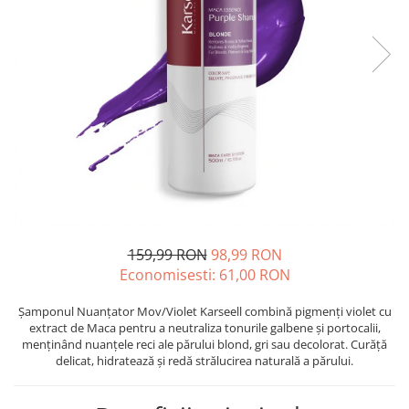
Oase & dinți
Îngrijirea Tenului
Colagen
Zinc Bisglicinat
Piele, păr & unghii
Creme de față
Creatina
Tranzit intestinal
Seruri
Crom
Creme cu SPF
Colesterol & tensiune
Demachiante
Curcumin (Turmeric)
Sănătatea copiilor
Geluri de curățare
Enzime
Performanta sportiva
Ape micelare
Fibre
Sanatate Orala
Tonere
Fier
Alergii
Măști pentru față
Garcinia
Exfoliante
Anti Intepaturi
Creme pentru ochi
Ghimbir
159,99 RON
98,99 RON
Balsam buze
Economisesti:
61,00
RON
Ginkgo biloba
Îngrijirea Corpului
Ginseng
Șamponul Nuanțator Mov/Violet Karseell combină pigmenți violet cu
Creme de corp
extract de Maca pentru a neutraliza tonurile galbene și portocalii,
Glucozamina
menținând nuanțele reci ale părului blond, gri sau decolorat. Curăță
Loțiuni
delicat, hidratează și redă strălucirea naturală a părului.
Glutation
Unturi de corp
L-Arginina
Uleiuri de corp