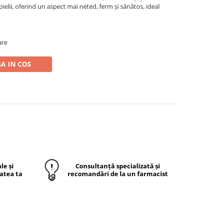
pielii, oferind un aspect mai neted, ferm și sănătos, ideal
are
A IN COS
le și
Consultanță specializată și
atea ta
recomandări de la un farmacist