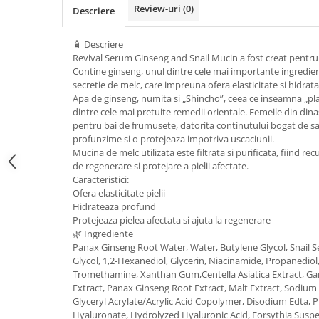
Geluri de duș
L-Carnitina
Review-uri
(0)
Descriere
Scruburi
L-Glutamina
🧴 Descriere
Protecție Solară
Lecitina
Revival Serum Ginseng and Snail Mucin a fost creat pentru pi
Creme SPF față
Contine ginseng, unul dintre cele mai importante ingredien
Maca
secretie de melc, care impreuna ofera elasticitate si hidrata
Creme SPF corp
Magneziu
Apa de ginseng, numita si „Shincho”, ceea ce inseamna „pla
Spray SPF
dintre cele mai pretuite remedii orientale. Femeile din din
Miere de Manuka
Uleiuri bronzare
pentru bai de frumusete, datorita continutului bogat de sa
profunzime si o protejeaza impotriva uscaciunii.
After Sun
MSM
Mucina de melc utilizata este filtrata si purificata, fiind r
Acceleratoare bronz
Multivitamine
de regenerare si protejare a pielii afectate.
Igienă Personală
Caracteristici:
Omega
Ofera elasticitate pielii
Deodorante
Hidrateaza profund
Palmier pitic
Mâini și Unghii
Protejeaza pielea afectata si ajuta la regenerare
Probiotice
🌿 Ingrediente
Creme mâini
Panax Ginseng Root Water, Water, Butylene Glycol, Snail Se
Proteine din zer (Whey Protein)
Tratamente unghii
Glycol, 1,2-Hexanediol, Glycerin, Niacinamide, Propanedio
Quercetin
Tromethamine, Xanthan Gum,Centella Asiatica Extract,
Cosmetice coreene
Extract, Panax Ginseng Root Extract, Malt Extract, Sodium
Resveratrol
Beauty of Joseon
Glyceryl Acrylate/Acrylic Acid Copolymer, Disodium Edta, P
Hyaluronate, Hydrolyzed Hyaluronic Acid, Forsythia Suspen
Scortisoara
PETITFEE