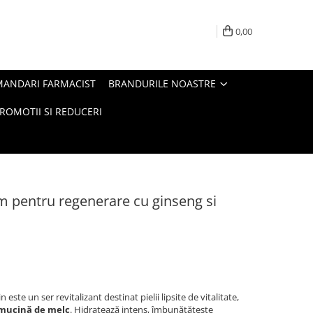
0,00
MANDARI FARMACIST
BRANDURILE NOASTRE
ROMOTII SI REDUCERI
m pentru regenerare cu ginseng si
ste un ser revitalizant destinat pielii lipsite de vitalitate,
mucină de melc
. Hidratează intens, îmbunătățește