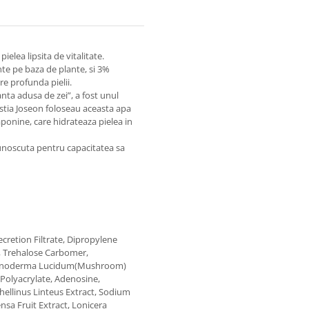
elea lipsita de vitalitate.
te pe baza de plante, si 3%
re profunda pielii.
nta adusa de zei”, a fost unul
astia Joseon foloseau aceasta apa
ponine, care hidrateaza pielea in
ecunoscuta pentru capacitatea sa
cretion Filtrate, Dipropylene
l, Trehalose Carbomer,
 Ganoderma Lucidum(Mushroom)
 Polyacrylate, Adenosine,
hellinus Linteus Extract, Sodium
sa Fruit Extract, Lonicera