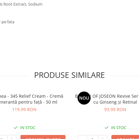
is Root Extract, Sodium
 pe fata
PRODUSE SIMILARE
thea - 345 Relief Cream - Cremă
BEAUTY OF JOSEON Revive Ser
NOU
nerantă pentru față - 50 ml
cu Ginseng și Retinal
119,99 RON
93,99 RON
IN STOC
IN STOC