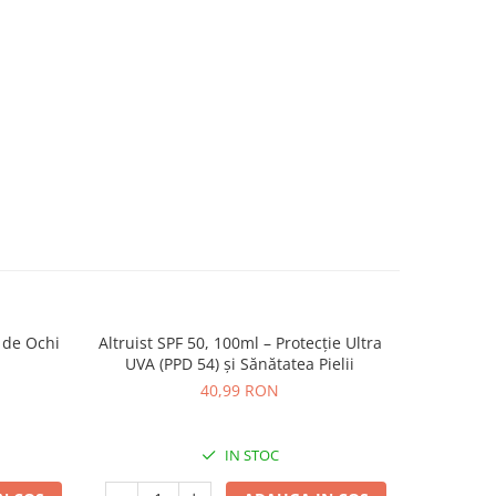
 de Ochi
Altruist SPF 50, 100ml – Protecție Ultra
Medicube
NOU
UVA (PPD 54) și Sănătatea Pielii
40,99 RON
IN STOC