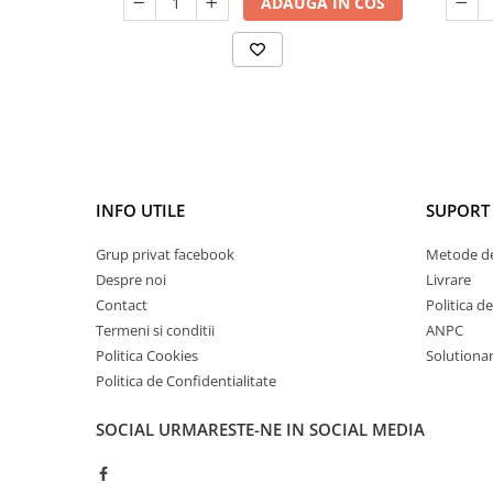
ADAUGA IN COS
Cătină
Chlorella
Colina
Electroliti
Produse Apicole
Cacao
INFO UTILE
SUPORT 
Grup privat facebook
Metode de
Despre noi
Livrare
Contact
Politica d
Termeni si conditii
ANPC
Politica Cookies
Solutionare
Politica de Confidentialitate
SOCIAL
URMARESTE-NE IN SOCIAL MEDIA