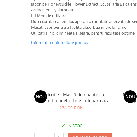
Japonica(Honeysuckle)Flower Extract, Scutellaria Baicalens
Mary & May
Seleniu
Acetylated Hyaluronate
COSRX
🧖‍♀️ Mod de utilizare
Seminte de in
Dupa curatarea tenului, aplicati o cantitate adecvata de ser
BIODANCE
Masati usor pentru a facilita absorbtia in profunzime
Silimarina
OOTD
Utilizati zilnic, dimineata si seara, pentru rezultate optime
Spirulina
Cettua
Informatii conformitate produs
Ulei de cocos
Haruharu Wonder
Medicube
Ulei de peste
ARIUL
Ulei MCT
Dr. Althea
Vitamina A
DELLA BORN
Vitamina B
Vitamina C
Medicube - Mască de noapte cu
Dr. Al
NOU
NOU
colagen, tip peel-off (se îndepărtează
rege
Vitamina D
prin exfoliere) - Mască de noapte pentru
134,99 RON
fermitate - 75 ml
Vitamina E
Vitamina K
IN STOC
Zinc