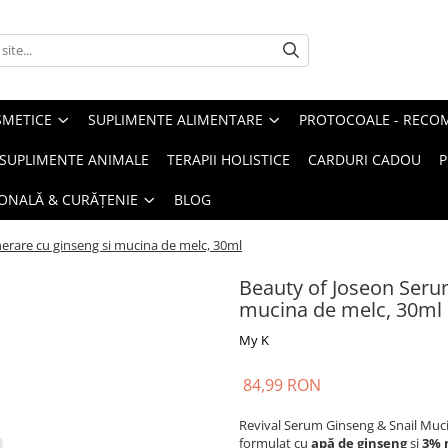
METICE
SUPLIMENTE ALIMENTARE
PROTOCOALE - RECO
I SUPLIMENTE ANIMALE
TERAPII HOLISTICE
CARDURI CADOU
P
SONALĂ & CURĂȚENIE
BLOG
erare cu ginseng si mucina de melc, 30ml
Beauty of Joseon Seru
mucina de melc, 30ml
My K
84,99 RON
Revival Serum Ginseng & Snail Mucin e
formulat cu
apă de ginseng
și
3% 