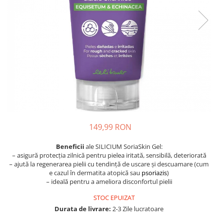
Oase & dinți
Îngrijirea Tenului
Colagen
Zinc Bisglicinat
Piele, păr & unghii
Creme de față
Creatina
Tranzit intestinal
Seruri
Crom
Creme cu SPF
Colesterol & tensiune
Demachiante
Curcumin (Turmeric)
Sănătatea copiilor
Geluri de curățare
Enzime
Performanta sportiva
Ape micelare
Fibre
Sanatate Orala
Tonere
Fier
Alergii
Măști pentru față
Garcinia
Exfoliante
Anti Intepaturi
149,99 RON
Creme pentru ochi
Ghimbir
Balsam buze
Beneficii
ale SILICIUM SoriaSkin Gel:
Ginkgo biloba
– asigură protecția zilnică pentru pielea iritată, sensibilă, deteriorată
Îngrijirea Corpului
Ginseng
– ajută la regenerarea pielii cu tendință de uscare și descuamare (cum
Creme de corp
e cazul în dermatita atopică sau
psoriazis
)
Glucozamina
– ideală pentru a ameliora disconfortul pielii
Loțiuni
Glutation
STOC EPUIZAT
Unturi de corp
L-Arginina
Durata de livrare:
2-3 Zile lucratoare
Uleiuri de corp