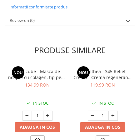
Informatii conformitate produs
Review-uri
(0)
PRODUSE SIMILARE
Medicube - Mască de
Dr. Althea - 345 Relief
NOU
NOU
noapte cu colagen, tip peel-
Cream - Cremă regenerantă
off (se îndepărtează prin
pentru față - 50 ml
134,99 RON
119,99 RON
exfoliere) - Mască de
noapte pentru fermitate -
75 ml
IN STOC
IN STOC
ADAUGA IN COS
ADAUGA IN COS