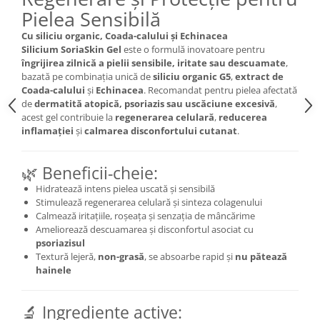
Pielea Sensibilă
Mary & May
Seleniu
Cu siliciu organic, Coada-calului și Echinacea
COSRX
Seminte de in
Silicium SoriaSkin Gel
este o formulă inovatoare pentru
BIODANCE
îngrijirea zilnică a pielii sensibile, iritate sau descuamate
,
Silimarina
OOTD
bazată pe combinația unică de
siliciu organic G5
,
extract de
Spirulina
Coada-calului
și
Echinacea
. Recomandat pentru pielea afectată
Cettua
de
dermatită atopică, psoriazis sau uscăciune excesivă
,
Ulei de cocos
Haruharu Wonder
acest gel contribuie la
regenerarea celulară
,
reducerea
Medicube
inflamației
și
calmarea disconfortului cutanat
.
Ulei de peste
ARIUL
Ulei MCT
Dr. Althea
🌿 Beneficii-cheie:
Vitamina A
DELLA BORN
Hidratează intens pielea uscată și sensibilă
Vitamina B
Stimulează regenerarea celulară și sinteza colagenului
Calmează iritațiile, roșeața și senzația de mâncărime
Vitamina C
Ameliorează descuamarea și disconfortul asociat cu
Vitamina D
psoriazisul
Textură lejeră,
non-grasă
, se absoarbe rapid și
nu pătează
Vitamina E
hainele
Vitamina K
🔬 Ingrediente active:
Zinc