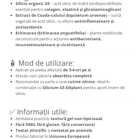
Siliciu organic G5
– acid silicic de înaltă biodisponibilitate,
Cătină
esențial pentru
colagen, elastină și glicozaminoglicani
Chlorella
Extract de Coada-calului (Equisetum arvense)
– sursă
vegetală de acid silicic, cu efecte
antiinflamatoare și
Colina
antioxidante
Echinacea (Echinacea angustifolia)
– plante medicinale
Electroliti
recunoscute pentru acțiunea
antibacteriană,
Produse Apicole
imunostimulatoare și cicatrizantă
Cacao
🧴 Mod de utilizare:
Aplicați pe pielea afectată
de 3-4 ori pe zi
Masați ușor până la
absorbția completă
Recomandat ca parte a unei
rutine zilnice
, ideal în
combinație cu
Silicium G5 Siliplant
pentru aport intern de
siliciu
✅ Informații utile:
Ambalare practică,
textură gel non-lipicioasă
Fără OMG
,
fără gluten
,
fără conservanți
Testat științific
și
netestat pe animale
Produs fabricat în
Uniunea Europeană