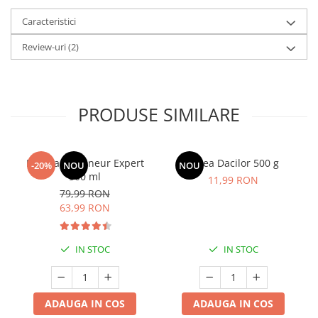
Caracteristici
Review-uri
(2)
PRODUSE SIMILARE
Manhaē Draineur Expert
Sarea Dacilor 500 g
-20%
NOU
NOU
500 ml
11,99 RON
79,99 RON
63,99 RON
IN STOC
IN STOC
ADAUGA IN COS
ADAUGA IN COS