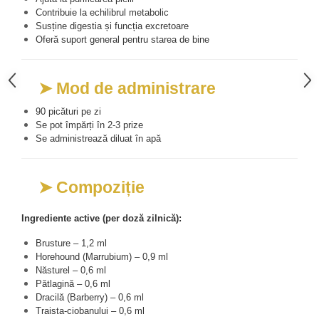
Cătină
Contribuie la echilibrul metabolic
Susține digestia și funcția excretoare
Chlorella
Oferă suport general pentru starea de bine
Colina
Electroliti
➤ Mod de administrare
Produse Apicole
90 picături pe zi
Cacao
Se pot împărți în 2-3 prize
Se administrează diluat în apă
➤ Compoziție
Ingrediente active (per doză zilnică):
Brusture – 1,2 ml
Horehound (Marrubium) – 0,9 ml
Năsturel – 0,6 ml
Pătlagină – 0,6 ml
Dracilă (Barberry) – 0,6 ml
Traista-ciobanului – 0,6 ml