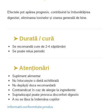
Efectele pot apărea progresiv, contribuind la îmbunătățirea 
digestiei, eliminarea toxinelor și starea generală de bine. 
➤ Durată / cură
Se recomandă cure de 2-4 săptămâni
Se poate relua periodic
➤ Atenționări
Supliment alimentar
Nu înlocuiește o dietă echilibrată
Nu depășiți doza recomandată
Contraindicat în caz de alergie la ingrediente
Supradozajul poate provoca disconfort digestiv
A nu se lăsa la îndemâna copiilor
Informatii conformitate produs