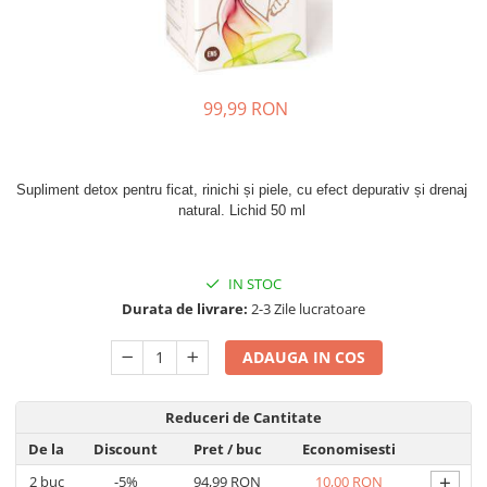
Oase & dinți
Îngrijirea Tenului
Colagen
Zinc Bisglicinat
Piele, păr & unghii
Creme de față
Creatina
Tranzit intestinal
Seruri
Crom
Creme cu SPF
Colesterol & tensiune
99,99 RON
Demachiante
Curcumin (Turmeric)
Sănătatea copiilor
Geluri de curățare
Enzime
Performanta sportiva
Ape micelare
Supliment detox pentru ficat, rinichi și piele, cu efect depurativ și drenaj 
Fibre
Sanatate Orala
Tonere
natural. Lichid 50 ml 
Fier
Alergii
Măști pentru față
Garcinia
Exfoliante
Anti Intepaturi
IN STOC
Creme pentru ochi
Ghimbir
Durata de livrare:
2-3 Zile lucratoare
Balsam buze
Ginkgo biloba
Îngrijirea Corpului
ADAUGA IN COS
Ginseng
Creme de corp
Glucozamina
Loțiuni
Reduceri de Cantitate
Glutation
Unturi de corp
De la
Discount
Pret
/ buc
Economisesti
L-Arginina
Uleiuri de corp
+
2
buc
-5%
94,99 RON
10,00 RON