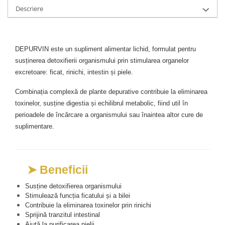
Descriere
Mary & May
Seleniu
COSRX
Seminte de in
BIODANCE
Silimarina
DEPURVIN este un supliment alimentar lichid, formulat pentru 
OOTD
Spirulina
susținerea detoxifierii organismului prin stimularea organelor 
Cettua
excretoare: ficat, rinichi, intestin și piele.
Ulei de cocos
Haruharu Wonder
Medicube
Ulei de peste
Combinația complexă de plante depurative contribuie la eliminarea 
ARIUL
toxinelor, susține digestia și echilibrul metabolic, fiind util în 
Ulei MCT
perioadele de încărcare a organismului sau înaintea altor cure de 
Dr. Althea
Vitamina A
suplimentare.
DELLA BORN
Vitamina B
Vitamina C
➤ Beneficii
Vitamina D
Vitamina E
Susține detoxifierea organismului
Stimulează funcția ficatului și a bilei
Vitamina K
Contribuie la eliminarea toxinelor prin rinichi
Sprijină tranzitul intestinal
Zinc
Ajută la purificarea pielii