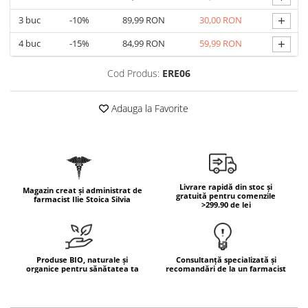
Geluri de duș
L-Carnitina
+
3
buc
-10%
89,99 RON
30,00 RON
Scruburi
L-Glutamina
+
Protecție Solară
4
buc
-15%
84,99 RON
59,99 RON
Lecitina
Creme SPF față
Maca
Cod Produs:
ERE06
Creme SPF corp
Magneziu
Spray SPF
Adauga la Favorite
Miere de Manuka
Uleiuri bronzare
After Sun
MSM
Acceleratoare bronz
Multivitamine
Igienă Personală
Omega
Livrare rapidă din stoc și
Magazin creat și administrat de
Deodorante
gratuită pentru comenzile
Palmier pitic
farmacist Ilie Stoica Silvia
>299.90 de lei
Mâini și Unghii
Probiotice
Creme mâini
Proteine din zer (Whey Protein)
Tratamente unghii
Produse BIO, naturale și
Consultanță specializată și
Quercetin
Cosmetice coreene
organice pentru sănătatea ta
recomandări de la un farmacist
Resveratrol
Beauty of Joseon
Scortisoara
PETITFEE