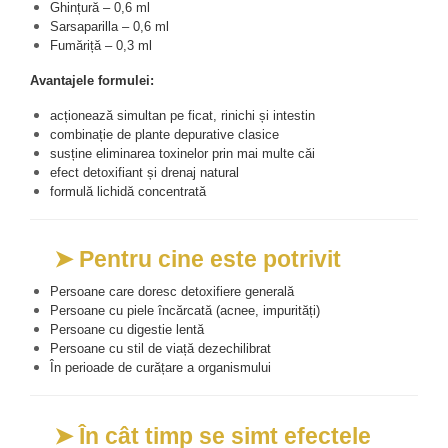
Ghințură – 0,6 ml
Sarsaparilla – 0,6 ml
Fumăriță – 0,3 ml
Avantajele formulei:
acționează simultan pe ficat, rinichi și intestin
combinație de plante depurative clasice
susține eliminarea toxinelor prin mai multe căi
efect detoxifiant și drenaj natural
formulă lichidă concentrată
➤ Pentru cine este potrivit
Persoane care doresc detoxifiere generală
Persoane cu piele încărcată (acnee, impurități)
Persoane cu digestie lentă
Persoane cu stil de viață dezechilibrat
În perioade de curățare a organismului
➤ În cât timp se simt efectele