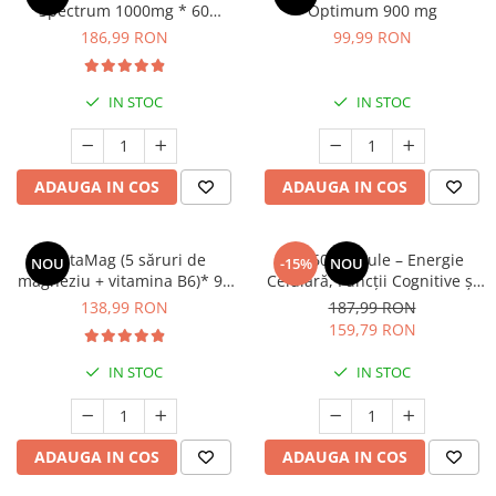
Spectrum 1000mg * 60
Optimum 900 mg
cps(regenerare neuroni,
186,99 RON
99,99 RON
memorare, focusare)
IN STOC
IN STOC
ADAUGA IN COS
ADAUGA IN COS
PentaMag (5 săruri de
NR, 60 capsule – Energie
NOU
-15%
NOU
magneziu + vitamina B6)* 90
Celulară, Funcții Cognitive și
cps
Îmbătrânire Sănătoasă
138,99 RON
187,99 RON
159,79 RON
IN STOC
IN STOC
ADAUGA IN COS
ADAUGA IN COS