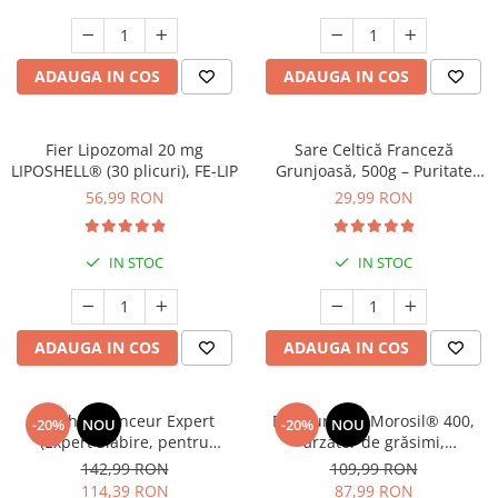
Cătină
Chlorella
ADAUGA IN COS
ADAUGA IN COS
Colina
Electroliti
Fier Lipozomal 20 mg
Sare Celtică Franceză
Produse Apicole
LIPOSHELL® (30 plicuri), FE-LIP
Grunjoasă, 500g – Puritate
Cacao
Minerală și Echilibru Alcalin
56,99 RON
29,99 RON
IN STOC
IN STOC
ADAUGA IN COS
ADAUGA IN COS
Manhaé Minceur Expert
Bruleur 4în1 Morosil® 400,
-20%
NOU
-20%
NOU
(Expert Slăbire, pentru
arzător de grăsimi,
reducerea în greutate) *
metabolism, celulită, 500 ml,
142,99 RON
109,99 RON
30cps
cură de 15 zile
114,39 RON
87,99 RON