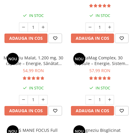
IN STOC
IN STOC
ADAUGA IN COS
ADAUGA IN COS
Magneziu Malat, 1.200 mg, 30
PentaMag Complex, 30
NOU
NOU
capsule – Energie, Sănătate
capsule – Energie, Sistem
Musculară și Reducerea
Nervos și Sănătatea Inimii
54,99 RON
57,99 RON
Oboselii
IN STOC
IN STOC
ADAUGA IN COS
ADAUGA IN COS
LIONS MANE FOCUS Full
Magneziu Bisglicinat
NOU
NOU