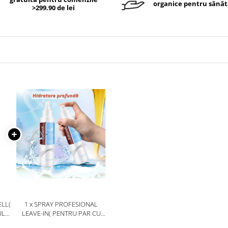
organice pentru sănăt
>299.90 de lei
LL(
1 x SPRAY PROFESIONAL
LUI,
LEAVE-IN( PENTRU PAR CU
 DE
PROTECTIE TERMICA, PENTRU