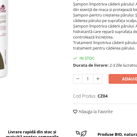
Șampon împotriva căderii părului: 
din esență de maca și protejează bi
Șampon pentru creșterea părului: Ș
căderea părului pe suprafața scalpu
Șampon împotriva căderii părului: 
hidratantă care repară suprafața det
controlează încrețirea.
Tratament împotriva căderii părului
tratament pentru căderea părului.
IN STOC
Durata de livrare:
2-3 Zile lucrato
ADAUG
Cod Produs:
CZ04
Adauga la Favorite
Livrare rapidă din stoc și
Produse BIO, natura
gratuită pentru comenzile