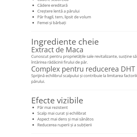
Cădere ereditară
Creștere lentă a părului
Păr fragil, tern, lipsit de volum
Femei și bărbați
Ingrediente cheie
Extract de Maca
Cunoscut pentru proprietățile sale revitalizante, susține sănă
întărirea rădăcinii firului de păr.
Complex pentru reducerea DHT
Sprijină echilibrul scalpului și contribuie la limitarea factor
părului.
Efecte vizibile
Păr mai rezistent
Scalp mai curat și echilibrat
Aspect mai dens și mai sănătos
Reducerea ruperii și a subțierii