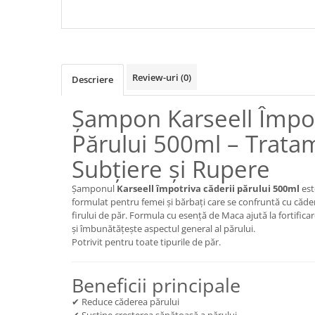
DEGRADAT,VOPSIT,USCAT) *
PAR, PENTRU SUBTIERE 
500 ML
RUPERE) * 500 ML
Mary & May
Seleniu
COSRX
Seminte de in
BIODANCE
Silimarina
OOTD
Review-uri
(0)
Descriere
Spirulina
Cettua
Ulei de cocos
Șampon Karseell Împot
Haruharu Wonder
Medicube
Ulei de peste
Părului 500ml – Trata
ARIUL
Ulei MCT
Subțiere și Rupere
Dr. Althea
Vitamina A
DELLA BORN
Șamponul
Karseell împotriva căderii părului 500ml
est
Vitamina B
formulat pentru femei și bărbați care se confruntă cu căde
firului de păr. Formula cu esență de Maca ajută la fortifica
Vitamina C
și îmbunătățește aspectul general al părului.
Vitamina D
Potrivit pentru toate tipurile de păr.
Vitamina E
Beneficii principale
Vitamina K
✔ Reduce căderea părului
Zinc
✔ Susține creșterea sănătoasă a părului