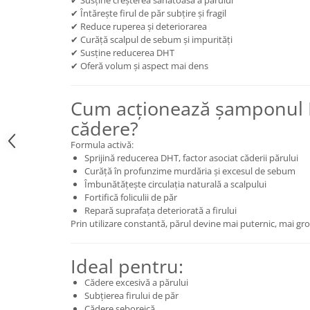
Cătină
✔ Întărește firul de păr subțire și fragil
✔ Reduce ruperea și deteriorarea
Chlorella
✔ Curăță scalpul de sebum și impurități
✔ Susține reducerea DHT
Colina
✔ Oferă volum și aspect mai dens
Electroliti
Produse Apicole
Cum acționează șamponul K
Cacao
cădere?
Formula activă:
Sprijină reducerea DHT, factor asociat căderii părului
Curăță în profunzime murdăria și excesul de sebum
Îmbunătățește circulația naturală a scalpului
Fortifică foliculii de păr
Repară suprafața deteriorată a firului
Prin utilizare constantă, părul devine mai puternic, mai gros
Ideal pentru:
Cădere excesivă a părului
Subțierea firului de păr
Cădere seboreică