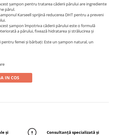
Acest șampon pentru tratarea căderii părului are ingrediente
ne părul.
amponul Karseell sprijină reducerea DHT pentru a preveni
lui.
Acest șampon împotriva căderii părului este o formulă
eriorată a părului, fixează hidratarea și strălucirea și
 pentru femei și bărbați: Este un șampon natural, un
are
A IN COS
le și
Consultanță specializată și