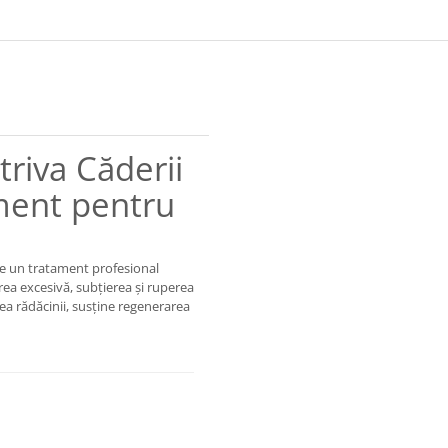
SI
TOATE TIPURILE DE PAR) *
200ML
riva Căderii
ment pentru
e un tratament profesional
rea excesivă, subțierea și ruperea
rea rădăcinii, susține regenerarea