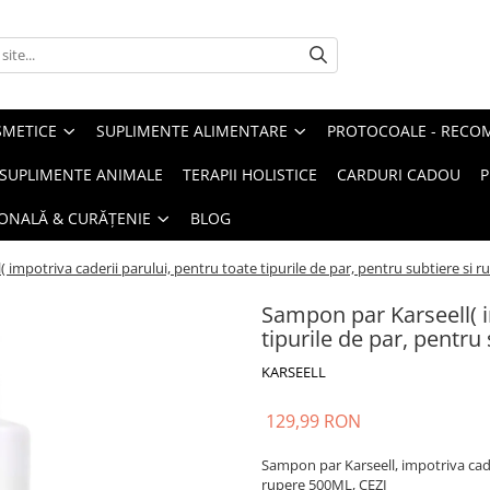
METICE
SUPLIMENTE ALIMENTARE
PROTOCOALE - RECO
I SUPLIMENTE ANIMALE
TERAPII HOLISTICE
CARDURI CADOU
P
SONALĂ & CURĂȚENIE
BLOG
 impotriva caderii parului, pentru toate tipurile de par, pentru subtiere si r
Sampon par Karseell( i
tipurile de par, pentru
KARSEELL
129,99 RON
Sampon par Karseell, impotriva cader
rupere 500ML, CEZI