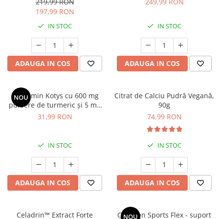
219,99 RON
249,99 RON
Cătină
Lanolina, 180 Tb
Ribault) * 1L
197,99 RON
Chlorella
IN STOC
IN STOC
Colina
Electroliti
ADAUGA IN COS
ADAUGA IN COS
Produse Apicole
Cacao
Curcumin Kotys cu 600 mg
Citrat de Calciu Pudră Vegană,
NOU
pulbere de turmeric și 5 mg
90g
piper negru, 60 capsule –
31,99 RON
74,99 RON
susținerea mobilității și
protecției antioxidante
IN STOC
IN STOC
ADAUGA IN COS
ADAUGA IN COS
Celadrin™ Extract Forte
Collagen Sports Flex - suport
NOU