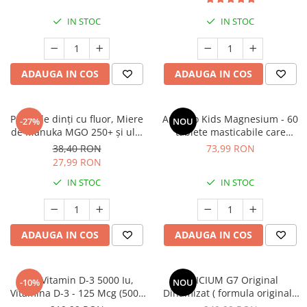
Mary & May
Seleniu
IN STOC
IN STOC
COSRX
Seminte de in
BIODANCE
Silimarina
OOTD
ADAUGA IN COS
ADAUGA IN COS
Spirulina
Cettua
Ulei de cocos
Haruharu Wonder
Pastă de dinți cu fluor, Miere
Aronino Kids Magnesium - 60
-27%
NOU
Medicube
Ulei de peste
de Manuka MGO 250+ și ulei
tablete masticabile care
ARIUL
de Manuka pentru adulți - 75
sprijină energia, mușchii și
Ulei MCT
38,40 RON
73,99 RON
ml
oasele copiilor
Dr. Althea
27,99 RON
Vitamina A
DELLA BORN
IN STOC
IN STOC
Vitamina B
Vitamina C
Vitamina D
ADAUGA IN COS
ADAUGA IN COS
Vitamina E
Vitamina K
Gnc Vitamin D-3 5000 Iu,
SILICIUM G7 Original
-10%
NOU
Vitamina D-3 - 125 Mcg (5000
Dinamizat ( formula originală
Zinc
Ui) Naturala 100% Din
cu siliciu organic a Dr. Loïc Le