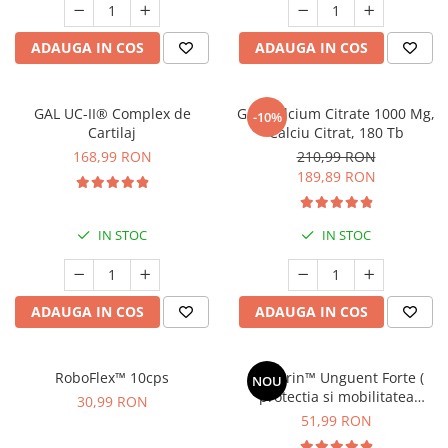
Geluri de duș
L-Carnitina
Scruburi
L-Glutamina
ADAUGA IN COS
ADAUGA IN COS
Protecție Solară
Lecitina
Creme SPF față
Maca
GAL UC-II® Complex de
Gnc Calcium Citrate 1000 Mg,
-10%
Creme SPF corp
Cartilaj
Calciu Citrat, 180 Tb
Magneziu
Spray SPF
168,99 RON
210,99 RON
Miere de Manuka
Uleiuri bronzare
189,89 RON
After Sun
MSM
Acceleratoare bronz
Multivitamine
IN STOC
IN STOC
Igienă Personală
Omega
Deodorante
Palmier pitic
Mâini și Unghii
ADAUGA IN COS
ADAUGA IN COS
Probiotice
Creme mâini
Proteine din zer (Whey Protein)
Tratamente unghii
RoboFlex™ 10cps
Celadrin™ Unguent Forte (
NOU
Quercetin
Cosmetice coreene
protectia si mobilitatea
30,99 RON
Resveratrol
articulatiilor )
51,99 RON
Beauty of Joseon
Scortisoara
PETITFEE