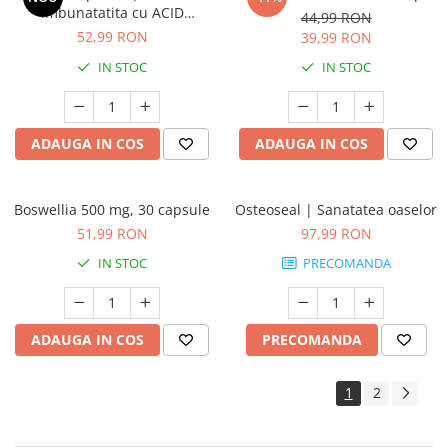
imbunatatita cu ACID
44,99 RON
HIALURONIC) * 30 cps
52,99 RON
39,99 RON
IN STOC
IN STOC
ADAUGA IN COS
ADAUGA IN COS
Boswellia 500 mg, 30 capsule
Osteoseal | Sanatatea oaselor
51,99 RON
97,99 RON
IN STOC
PRECOMANDA
ADAUGA IN COS
PRECOMANDA
1
2