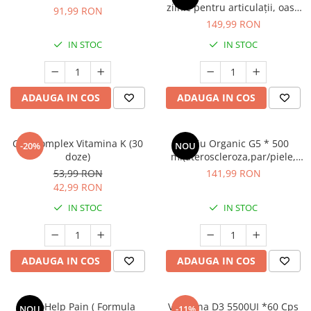
zilnic pentru articulații, oase
91,99 RON
și mușchi, în mișcare și sport,
149,99 RON
cu Fortibone® Colagen,
IN STOC
IN STOC
glucozamină, condroitină și
nutrienți esențiali
ADAUGA IN COS
ADAUGA IN COS
GAL Complex Vitamina K (30
Siliciu Organic G5 * 500
-20%
NOU
doze)
ml(ateroscleroza,par/piele,
eliminare aluminiu,
53,99 RON
141,99 RON
osteoporoza)
42,99 RON
IN STOC
IN STOC
ADAUGA IN COS
ADAUGA IN COS
ArtroHelp Pain ( Formula
Vitamina D3 5500UI *60 Cps
NOU
-11%