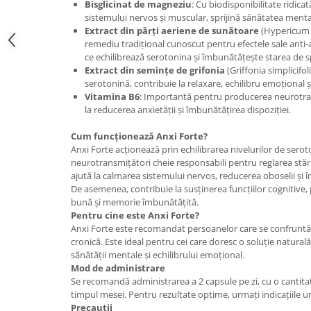
Bisglicinat de magneziu
: Cu biodisponibilitate ridica
Mary & May
sistemului nervos și muscular, sprijină sănătatea menta
Seleniu
Extract din părți aeriene de sunătoare
(Hypericum p
COSRX
Seminte de in
remediu tradițional cunoscut pentru efectele sale anti-a
BIODANCE
ce echilibrează serotonina și îmbunătățește starea de sp
Silimarina
Extract din semințe de grifonia
(Griffonia simplicifo
OOTD
serotonină, contribuie la relaxare, echilibru emoțional și
Spirulina
Cettua
Vitamina B6
: Importantă pentru producerea neurotran
Ulei de cocos
Haruharu Wonder
la reducerea anxietății și îmbunătățirea dispoziției.
Medicube
Ulei de peste
Cum funcționează Anxi Forte?
ARIUL
Ulei MCT
Anxi Forte acționează prin echilibrarea nivelurilor de sero
Dr. Althea
neurotransmițători cheie responsabili pentru reglarea stării
Vitamina A
ajută la calmarea sistemului nervos, reducerea oboselii și î
DELLA BORN
De asemenea, contribuie la susținerea funcțiilor cognitiv
Vitamina B
bună și memorie îmbunătățită.
Vitamina C
Pentru cine este Anxi Forte?
Anxi Forte este recomandat persoanelor care se confruntă 
Vitamina D
cronică. Este ideal pentru cei care doresc o soluție natural
sănătății mentale și echilibrului emoțional.
Vitamina E
Mod de administrare
Vitamina K
Se recomandă administrarea a 2 capsule pe zi, cu o cantitat
timpul mesei. Pentru rezultate optime, urmați indicațiile un
Zinc
Precauții