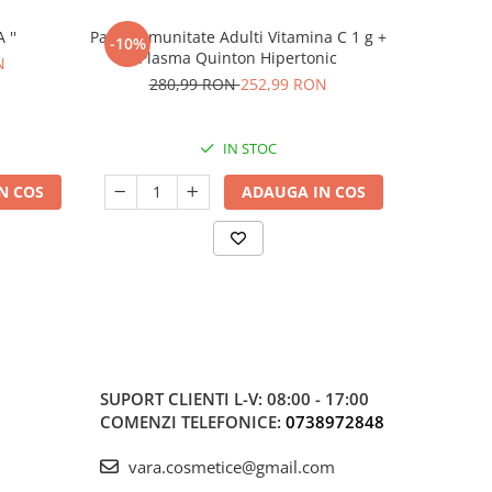
A ''
Pachet Imunitate Adulti Vitamina C 1 g +
Pachet: E
-10%
-5%
Plasma Quinton Hipertonic
N
17
280,99 RON
252,99 RON
IN STOC
N COS
ADAUGA IN COS
SUPORT CLIENTI
L-V: 08:00 - 17:00
COMENZI TELEFONICE:
0738972848
vara.cosmetice@gmail.com