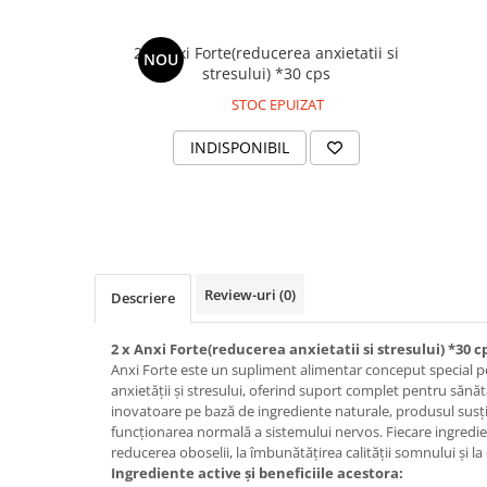
Geluri de duș
L-Carnitina
Scruburi
L-Glutamina
2 x Anxi Forte(reducerea anxietatii si
NOU
Protecție Solară
stresului) *30 cps
Lecitina
Creme SPF față
STOC EPUIZAT
Maca
Creme SPF corp
INDISPONIBIL
Magneziu
Spray SPF
Miere de Manuka
Uleiuri bronzare
After Sun
MSM
Acceleratoare bronz
Multivitamine
Igienă Personală
Omega
Review-uri
(0)
Descriere
Deodorante
Palmier pitic
Mâini și Unghii
2 x Anxi Forte(reducerea anxietatii si stresului) *30 c
Probiotice
Creme mâini
Anxi Forte este un supliment alimentar conceput special pe
Proteine din zer (Whey Protein)
anxietății și stresului, oferind suport complet pentru săn
Tratamente unghii
inovatoare pe bază de ingrediente naturale, produsul susți
Quercetin
Cosmetice coreene
funcționarea normală a sistemului nervos. Fiecare ingredien
Resveratrol
reducerea oboselii, la îmbunătățirea calității somnului și la
Beauty of Joseon
Ingrediente active și beneficiile acestora:
Scortisoara
PETITFEE