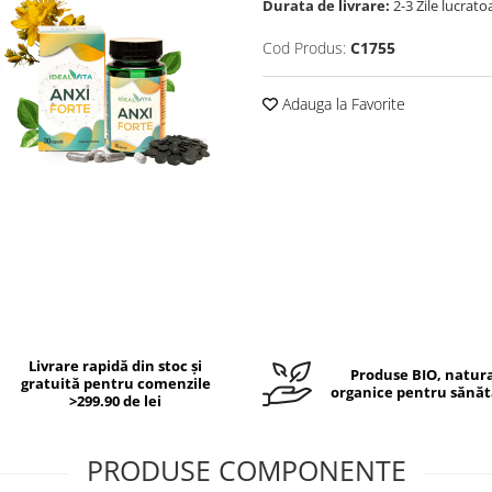
Durata de livrare:
2-3 Zile lucrato
Cod Produs:
C1755
Adauga la Favorite
Livrare rapidă din stoc și
Produse BIO, natura
gratuită pentru comenzile
organice pentru sănăt
>299.90 de lei
PRODUSE COMPONENTE