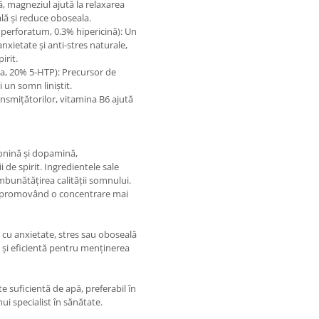
tă, magneziul ajută la relaxarea
lă și reduce oboseala.
erforatum, 0.3% hipericină): Un
nxietate și anti-stres naturale,
irit.
lia, 20% 5-HTP): Precursor de
 un somn liniștit.
smițătorilor, vitamina B6 ajută
tonină și dopamină,
 de spirit. Ingredientele sale
mbunătățirea calității somnului.
e, promovând o concentrare mai
cu anxietate, stres sau oboseală
ă și eficientă pentru menținerea
e suficientă de apă, preferabil în
ui specialist în sănătate.