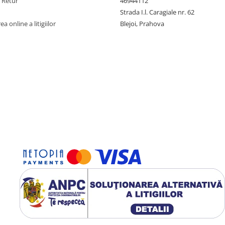
e Retur
46944112
Strada I.l. Caragiale nr. 62
a online a litigiilor
Blejoi, Prahova