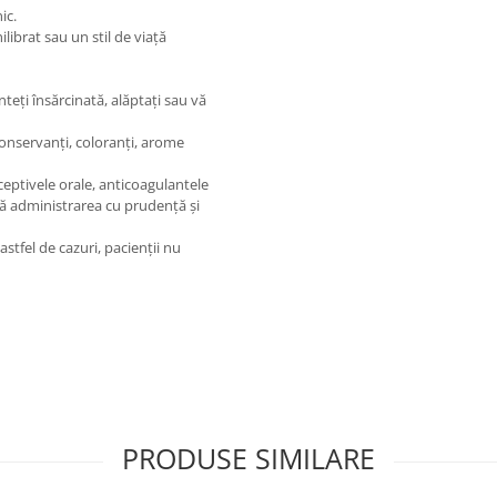
ic.
librat sau un stil de viață
teți însărcinată, alăptați sau vă
conservanți, coloranți, arome
ceptivele orale, anticoagulantele
ă administrarea cu prudență și
tfel de cazuri, pacienții nu
PRODUSE SIMILARE