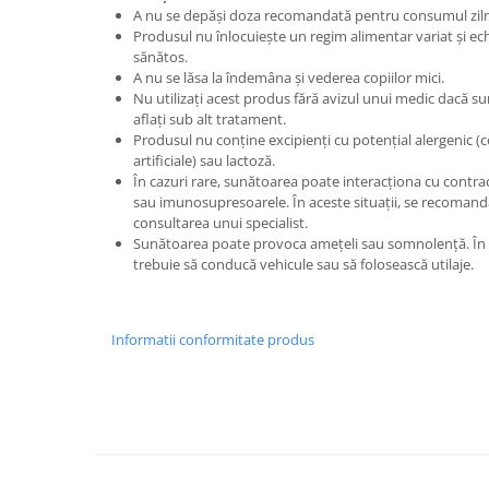
A nu se depăși doza recomandată pentru consumul ziln
Cătină
Produsul nu înlocuiește un regim alimentar variat și echi
Chlorella
sănătos.
A nu se lăsa la îndemâna și vederea copiilor mici.
Colina
Nu utilizați acest produs fără avizul unui medic dacă sun
Electroliti
aflați sub alt tratament.
Produsul nu conține excipienți cu potențial alergenic (
Produse Apicole
artificiale) sau lactoză.
În cazuri rare, sunătoarea poate interacționa cu contra
Cacao
sau imunosupresoarele. În aceste situații, se recomand
consultarea unui specialist.
Sunătoarea poate provoca amețeli sau somnolență. În as
trebuie să conducă vehicule sau să folosească utilaje.
Informatii conformitate produs