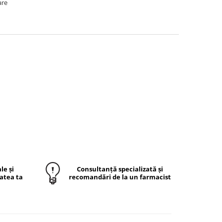
are
le și
Consultanță specializată și
atea ta
recomandări de la un farmacist