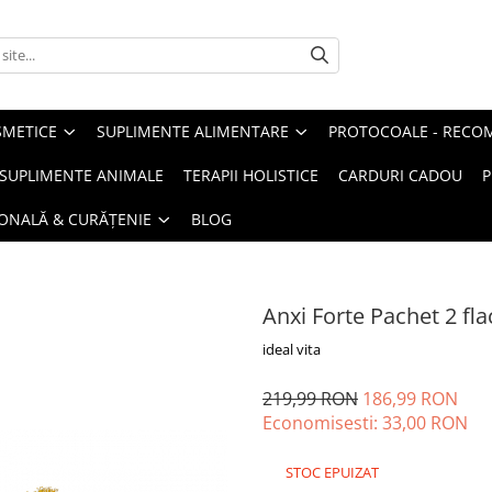
METICE
SUPLIMENTE ALIMENTARE
PROTOCOALE - RECO
I SUPLIMENTE ANIMALE
TERAPII HOLISTICE
CARDURI CADOU
P
SONALĂ & CURĂȚENIE
BLOG
Anxi Forte Pachet 2 fl
ideal vita
219,99 RON
186,99 RON
Economisesti:
33,00
RON
STOC EPUIZAT