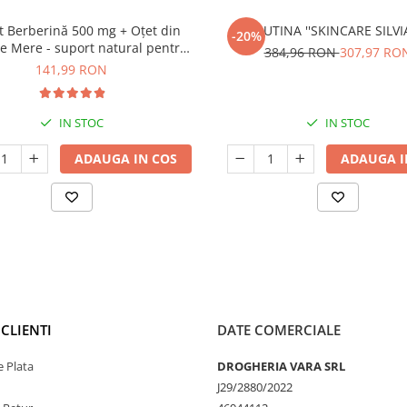
t Berberină 500 mg + Oțet din
RUTINA ''SKINCARE SILVI
-20%
e Mere - suport natural pentru
384,96 RON
307,97 RO
emie, metabolism și controlul
141,99 RON
greutății
IN STOC
IN STOC
ADAUGA IN COS
ADAUGA I
CLIENTI
DATE COMERCIALE
 Plata
DROGHERIA VARA SRL
J29/2880/2022