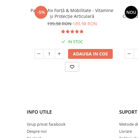
Pachet Mix Forță & Mobilitate - Vitamine
Pache
-5%
NOU
și Protecție Articulară
Cidru d
glic
199,98 RON
189,98 RON
IN STOC
ADAUGA IN COS
INFO UTILE
SUPORT 
Grup privat facebook
Metode de
Despre noi
Livrare