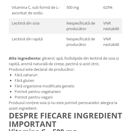
Vitamina C, sub formă de L-
500 mg
625%
ascorbat de sodiu
Lecitină din soia
Nespecificată de
VNR
producător
nestabilit
Lecitină din rapiță
Nespecificată de
VNR
producător
nestabilit
Alte ingrediente:
glicerol, apă, fosfolipide din lecitină de soia și
rapiță, aromă naturală de cireșe, pectină și acid citric.
Produsul este declarat de producător:
Fără zaharuri
Fără gluten
Fără organisme modificate genetic
Potrivit pentru vegetarieni
Potrivit pentru vegani
Produsul conține soia și nu este potrivit persoanelor alergice la
acest ingredient.
DESPRE FIECARE INGREDIENT
IMPORTANT