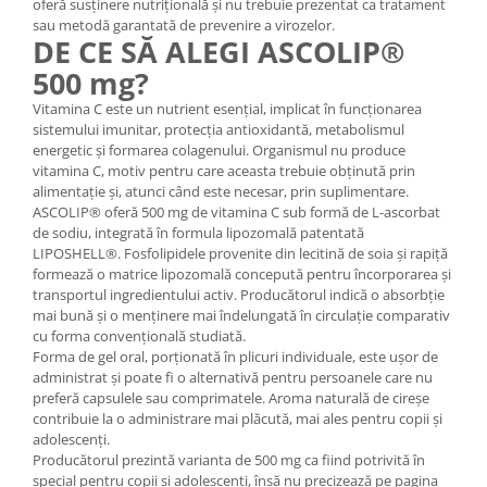
oferă susținere nutrițională și nu trebuie prezentat ca tratament
sau metodă garantată de prevenire a virozelor.
DE CE SĂ ALEGI ASCOLIP®
500 mg?
Vitamina C este un nutrient esențial, implicat în funcționarea
sistemului imunitar, protecția antioxidantă, metabolismul
energetic și formarea colagenului. Organismul nu produce
vitamina C, motiv pentru care aceasta trebuie obținută prin
alimentație și, atunci când este necesar, prin suplimentare.
ASCOLIP® oferă 500 mg de vitamina C sub formă de L-ascorbat
de sodiu, integrată în formula lipozomală patentată
LIPOSHELL®. Fosfolipidele provenite din lecitină de soia și rapiță
formează o matrice lipozomală concepută pentru încorporarea și
transportul ingredientului activ. Producătorul indică o absorbție
mai bună și o menținere mai îndelungată în circulație comparativ
cu forma convențională studiată.
Forma de gel oral, porționată în plicuri individuale, este ușor de
administrat și poate fi o alternativă pentru persoanele care nu
preferă capsulele sau comprimatele. Aroma naturală de cireșe
contribuie la o administrare mai plăcută, mai ales pentru copii și
adolescenți.
Producătorul prezintă varianta de 500 mg ca fiind potrivită în
special pentru copii și adolescenți, însă nu precizează pe pagina