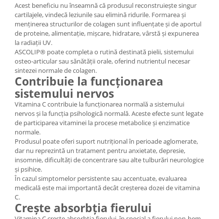
Acest beneficiu nu înseamnă că produsul reconstruiește singur
cartilajele, vindecă leziunile sau elimină ridurile. Formarea și
menținerea structurilor de colagen sunt influențate și de aportul
de proteine, alimentație, mișcare, hidratare, vârstă și expunerea
la radiații UV.
ASCOLIP® poate completa o rutină destinată pielii, sistemului
osteo-articular sau sănătății orale, oferind nutrientul necesar
sintezei normale de colagen.
Contribuie la funcționarea
sistemului nervos
Vitamina C contribuie la funcționarea normală a sistemului
nervos și la funcția psihologică normală. Aceste efecte sunt legate
de participarea vitaminei la procese metabolice și enzimatice
normale.
Produsul poate oferi suport nutrițional în perioade aglomerate,
dar nu reprezintă un tratament pentru anxietate, depresie,
insomnie, dificultăți de concentrare sau alte tulburări neurologice
și psihice.
În cazul simptomelor persistente sau accentuate, evaluarea
medicală este mai importantă decât creșterea dozei de vitamina
C.
Crește absorbția fierului
Vitamina C crește absorbția fierului, în special a fierului non-hem