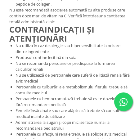
peptide de colagen.
Nu este recomandată asocierea automată cu alte produse care
conțin doze mari de vitamina C. Verifică întotdeauna cantitatea
totală administrată zilnic.
CONTRAINDICAȚII ȘI
ATENȚIONĂRI
Nu utiliza în caz de alergie sau hipersensibilitate la oricare
dintre ingrediente
Produsul conține lecitină din soia
Nu se recomandă persoanelor predispuse la formarea
calculilor renali
Nu se utilizează de persoanele care suferă de litiază renală fără
aviz medical
Persoanele cu tulburări ale metabolismului fierului trebuie să
consulte medicul
Persoanele cu hemocromatoză trebuie să evite dozele mari
fără recomandare medicală
Femeile însărcinate sau care alăptează trebuie să consulte
medicul înainte de utilizare
Administrarea la sugari și copii mici se face numai la
recomandarea pediatrului
Persoanele cu afecțiuni renale trebuie să solicite aviz medical