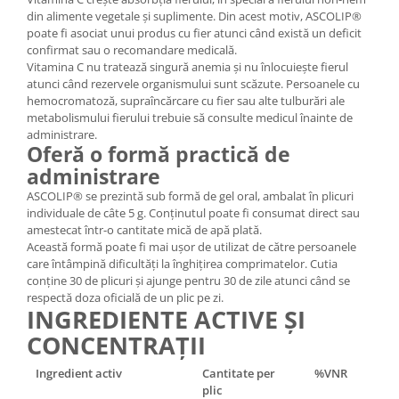
din alimente vegetale și suplimente. Din acest motiv, ASCOLIP®
poate fi asociat unui produs cu fier atunci când există un deficit
confirmat sau o recomandare medicală.
Vitamina C nu tratează singură anemia și nu înlocuiește fierul
atunci când rezervele organismului sunt scăzute. Persoanele cu
hemocromatoză, supraîncărcare cu fier sau alte tulburări ale
metabolismului fierului trebuie să consulte medicul înainte de
administrare.
Oferă o formă practică de
administrare
ASCOLIP® se prezintă sub formă de gel oral, ambalat în plicuri
individuale de câte 5 g. Conținutul poate fi consumat direct sau
amestecat într-o cantitate mică de apă plată.
Această formă poate fi mai ușor de utilizat de către persoanele
care întâmpină dificultăți la înghițirea comprimatelor. Cutia
conține 30 de plicuri și ajunge pentru 30 de zile atunci când se
respectă doza oficială de un plic pe zi.
INGREDIENTE ACTIVE ȘI
CONCENTRAȚII
Ingredient activ
Cantitate per
%VNR
plic