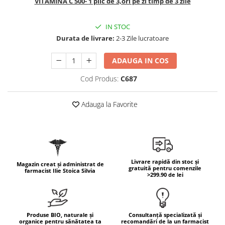
VITAMINA C 500-
1 plic de 3,ori pe zi timp de 3 zile
Geluri de duș
L-Carnitina
Scruburi
L-Glutamina
IN STOC
Protecție Solară
Lecitina
Durata de livrare:
2-3 Zile lucratoare
Creme SPF față
Maca
Creme SPF corp
ADAUGA IN COS
Magneziu
Spray SPF
Cod Produs:
C687
Miere de Manuka
Uleiuri bronzare
After Sun
MSM
Adauga la Favorite
Acceleratoare bronz
Multivitamine
Igienă Personală
Omega
Deodorante
Palmier pitic
Mâini și Unghii
Probiotice
Livrare rapidă din stoc și
Magazin creat și administrat de
gratuită pentru comenzile
Creme mâini
farmacist Ilie Stoica Silvia
>299.90 de lei
Proteine din zer (Whey Protein)
Tratamente unghii
Quercetin
Cosmetice coreene
Resveratrol
Beauty of Joseon
Produse BIO, naturale și
Consultanță specializată și
organice pentru sănătatea ta
recomandări de la un farmacist
Scortisoara
PETITFEE