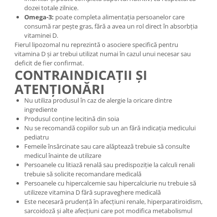
dozei totale zilnice.
Omega-3:
poate completa alimentația persoanelor care
consumă rar pește gras, fără a avea un rol direct în absorbția
vitaminei D.
Fierul lipozomal nu reprezintă o asociere specifică pentru
vitamina D și ar trebui utilizat numai în cazul unui necesar sau
deficit de fier confirmat.
CONTRAINDICAȚII ȘI
ATENȚIONĂRI
Nu utiliza produsul în caz de alergie la oricare dintre
ingrediente
Produsul conține lecitină din soia
Nu se recomandă copiilor sub un an fără indicația medicului
pediatru
Femeile însărcinate sau care alăptează trebuie să consulte
medicul înainte de utilizare
Persoanele cu litiază renală sau predispoziție la calculi renali
trebuie să solicite recomandare medicală
Persoanele cu hipercalcemie sau hipercalciurie nu trebuie să
utilizeze vitamina D fără supraveghere medicală
Este necesară prudență în afecțiuni renale, hiperparatiroidism,
sarcoidoză și alte afecțiuni care pot modifica metabolismul