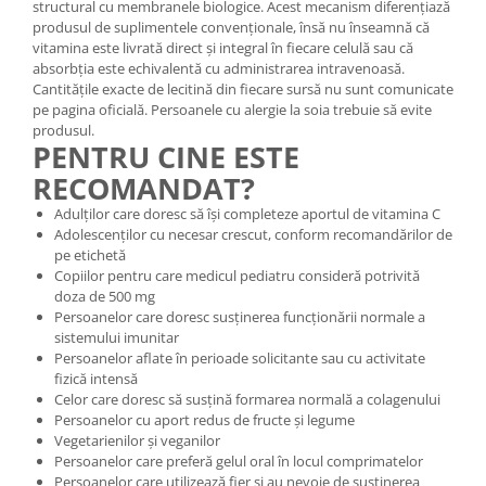
structural cu membranele biologice. Acest mecanism diferențiază
produsul de suplimentele convenționale, însă nu înseamnă că
vitamina este livrată direct și integral în fiecare celulă sau că
absorbția este echivalentă cu administrarea intravenoasă.
Cantitățile exacte de lecitină din fiecare sursă nu sunt comunicate
pe pagina oficială. Persoanele cu alergie la soia trebuie să evite
produsul.
PENTRU CINE ESTE
RECOMANDAT?
Adulților care doresc să își completeze aportul de vitamina C
Adolescenților cu necesar crescut, conform recomandărilor de
pe etichetă
Copiilor pentru care medicul pediatru consideră potrivită
doza de 500 mg
Persoanelor care doresc susținerea funcționării normale a
sistemului imunitar
Persoanelor aflate în perioade solicitante sau cu activitate
fizică intensă
Celor care doresc să susțină formarea normală a colagenului
Persoanelor cu aport redus de fructe și legume
Vegetarienilor și veganilor
Persoanelor care preferă gelul oral în locul comprimatelor
Persoanelor care utilizează fier și au nevoie de susținerea