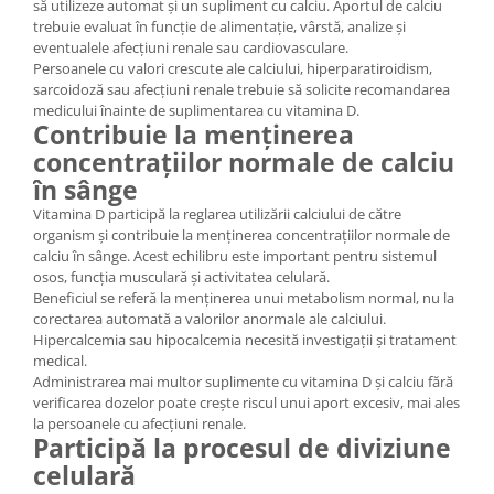
să utilizeze automat și un supliment cu calciu. Aportul de calciu
trebuie evaluat în funcție de alimentație, vârstă, analize și
eventualele afecțiuni renale sau cardiovasculare.
Persoanele cu valori crescute ale calciului, hiperparatiroidism,
sarcoidoză sau afecțiuni renale trebuie să solicite recomandarea
medicului înainte de suplimentarea cu vitamina D.
Contribuie la menținerea
concentrațiilor normale de calciu
în sânge
Vitamina D participă la reglarea utilizării calciului de către
organism și contribuie la menținerea concentrațiilor normale de
calciu în sânge. Acest echilibru este important pentru sistemul
osos, funcția musculară și activitatea celulară.
Beneficiul se referă la menținerea unui metabolism normal, nu la
corectarea automată a valorilor anormale ale calciului.
Hipercalcemia sau hipocalcemia necesită investigații și tratament
medical.
Administrarea mai multor suplimente cu vitamina D și calciu fără
verificarea dozelor poate crește riscul unui aport excesiv, mai ales
la persoanele cu afecțiuni renale.
Participă la procesul de diviziune
celulară