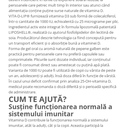
persoanele care petrec mult timp în interior sau atunci când
alimentația conține puține surse naturale de vitamina D.
VITA-D-LIP® furnizează vitamina D3 sub formă de colecalciferol,
într-o cantitate de 1000 IU, echivalentă cu 25 micrograme per plic.
Ingredientul activ este integrat în formula lipozomală patentată
LIPOSHELL®, realizată cu ajutorul fosfolipidelor din lecitină de
soia. Producătorul descrie tehnologia ca fiind concepută pentru
un transport eficient și o absorbție bună a vitaminei D.
Forma de gel oral cu aromă naturală de pepene galben este
practică pentru persoanele care nu preferă capsulele sau
comprimatele. Plicurile sunt dozate individual, iar conținutul
poate fi consumat direct sau amestecat cu puțină apă plată.
Varianta de 1000 IU poate fi utilizată de copii cu vârsta de peste
un an, adolescenți și adulți, însă doza diferă în funcție de vârstă.
În cazul unui deficit confirmat prin analiza 25-OH-vitamina D,
medicul poate recomanda o doză diferită și o perioadă specifică
de administrare.
CUM TE AJUTĂ?
Susține funcționarea normală a
sistemului imunitar
Vitamina D contribuie la funcționarea normală a sistemului
imunitar, atât la adulți, cât și la copii. Aceasta participă la