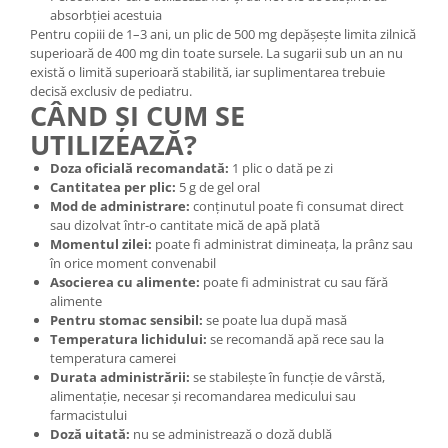
absorbției acestuia
Pentru copiii de 1–3 ani, un plic de 500 mg depășește limita zilnică
superioară de 400 mg din toate sursele. La sugarii sub un an nu
există o limită superioară stabilită, iar suplimentarea trebuie
decisă exclusiv de pediatru.
CÂND ȘI CUM SE
UTILIZEAZĂ?
Doza oficială recomandată:
1 plic o dată pe zi
Cantitatea per plic:
5 g de gel oral
Mod de administrare:
conținutul poate fi consumat direct
sau dizolvat într-o cantitate mică de apă plată
Momentul zilei:
poate fi administrat dimineața, la prânz sau
în orice moment convenabil
Asocierea cu alimente:
poate fi administrat cu sau fără
alimente
Pentru stomac sensibil:
se poate lua după masă
Temperatura lichidului:
se recomandă apă rece sau la
temperatura camerei
Durata administrării:
se stabilește în funcție de vârstă,
alimentație, necesar și recomandarea medicului sau
farmacistului
Doză uitată:
nu se administrează o doză dublă