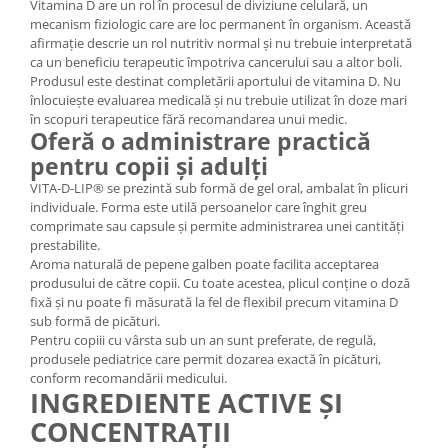
Vitamina D are un rol în procesul de diviziune celulară, un
mecanism fiziologic care are loc permanent în organism. Această
afirmație descrie un rol nutritiv normal și nu trebuie interpretată
ca un beneficiu terapeutic împotriva cancerului sau a altor boli.
Produsul este destinat completării aportului de vitamina D. Nu
înlocuiește evaluarea medicală și nu trebuie utilizat în doze mari
în scopuri terapeutice fără recomandarea unui medic.
Oferă o administrare practică
pentru copii și adulți
VITA-D-LIP® se prezintă sub formă de gel oral, ambalat în plicuri
individuale. Forma este utilă persoanelor care înghit greu
comprimate sau capsule și permite administrarea unei cantități
prestabilite.
Aroma naturală de pepene galben poate facilita acceptarea
produsului de către copii. Cu toate acestea, plicul conține o doză
fixă și nu poate fi măsurată la fel de flexibil precum vitamina D
sub formă de picături.
Pentru copiii cu vârsta sub un an sunt preferate, de regulă,
produsele pediatrice care permit dozarea exactă în picături,
conform recomandării medicului.
INGREDIENTE ACTIVE ȘI
CONCENTRAȚII