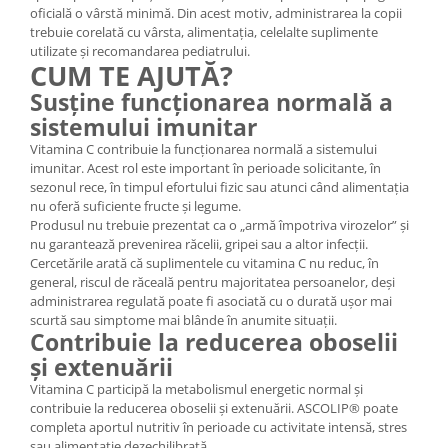
oficială o vârstă minimă. Din acest motiv, administrarea la copii
trebuie corelată cu vârsta, alimentația, celelalte suplimente
utilizate și recomandarea pediatrului.
CUM TE AJUTĂ?
Susține funcționarea normală a
sistemului imunitar
Vitamina C contribuie la funcționarea normală a sistemului
imunitar. Acest rol este important în perioade solicitante, în
sezonul rece, în timpul efortului fizic sau atunci când alimentația
nu oferă suficiente fructe și legume.
Produsul nu trebuie prezentat ca o „armă împotriva virozelor” și
nu garantează prevenirea răcelii, gripei sau a altor infecții.
Cercetările arată că suplimentele cu vitamina C nu reduc, în
general, riscul de răceală pentru majoritatea persoanelor, deși
administrarea regulată poate fi asociată cu o durată ușor mai
scurtă sau simptome mai blânde în anumite situații.
Contribuie la reducerea oboselii
și extenuării
Vitamina C participă la metabolismul energetic normal și
contribuie la reducerea oboselii și extenuării. ASCOLIP® poate
completa aportul nutritiv în perioade cu activitate intensă, stres
sau alimentație dezechilibrată.