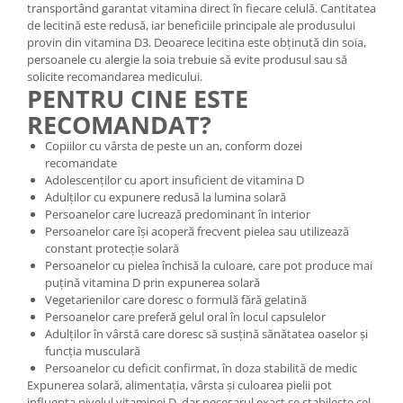
transportând garantat vitamina direct în fiecare celulă. Cantitatea
de lecitină este redusă, iar beneficiile principale ale produsului
provin din vitamina D3. Deoarece lecitina este obținută din soia,
persoanele cu alergie la soia trebuie să evite produsul sau să
solicite recomandarea medicului.
PENTRU CINE ESTE
RECOMANDAT?
Copiilor cu vârsta de peste un an, conform dozei
recomandate
Adolescenților cu aport insuficient de vitamina D
Adulților cu expunere redusă la lumina solară
Persoanelor care lucrează predominant în interior
Persoanelor care își acoperă frecvent pielea sau utilizează
constant protecție solară
Persoanelor cu pielea închisă la culoare, care pot produce mai
puțină vitamina D prin expunerea solară
Vegetarienilor care doresc o formulă fără gelatină
Persoanelor care preferă gelul oral în locul capsulelor
Adulților în vârstă care doresc să susțină sănătatea oaselor și
funcția musculară
Persoanelor cu deficit confirmat, în doza stabilită de medic
Expunerea solară, alimentația, vârsta și culoarea pielii pot
influența nivelul vitaminei D, dar necesarul exact se stabilește cel