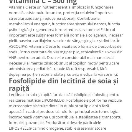
Vitamina C – 500 mg
Vitamina C este un nutrient esențial implicat în funcționarea
normală a sistemului imunitar, protecția celulelor împotriva
stresului oxidativ și reducerea oboselii. Contribuie la
metabolismul energetic, funcționarea sistemului nervos, funcția
psihologică și regenerarea formei reduse a vitaminei E. Un rol
important este susținerea formării normale a colagenului necesar
pielii, oaselor, cartilajelor, vaselor de sânge, gingiilor și dinților. În
ASCOLIP®, vitamina C este furnizată sub formă de L-ascorbat de
sodiu, într-o cantitate de 500 mg per plic, echivalentă cu 625% din
VNR pentru un adult. Doza este considerabil mai mare decât
necesarul alimentar zilnic obișnuit al copiilor, motiv pentru care
administrarea pediatrică trebuie făcută responsabil, fără
depășirea porției recomandate și cu aviz medical la vârste mici.
Fosfolipide din lecitină de soia și
rapiță
Lecitina din soia și rapiță furnizează fosfolipidele folosite pentru
realizarea matricei LIPOSHELL®. Fosfolipidele pot forma vezicule
microscopice alcătuite dintr-un dublu strat lipidic și o fază
apoasă. În cadrul produsului, rolul lor principal este tehnologic:
încorporează vitamina C și contribuie la stabilitatea și transportul
formulei lipozomale. Producătorul descrie particulele
LIPOSHELL® ca fiind omogene, stabile și asemănătoare