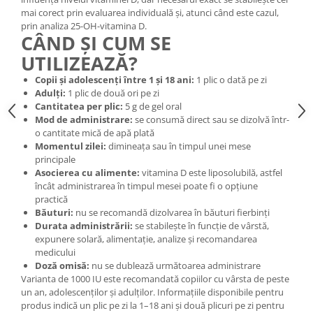
mai corect prin evaluarea individuală și, atunci când este cazul,
prin analiza 25-OH-vitamina D.
CÂND ȘI CUM SE
UTILIZEAZĂ?
Copii și adolescenți între 1 și 18 ani:
1 plic o dată pe zi
Adulți:
1 plic de două ori pe zi
Cantitatea per plic:
5 g de gel oral
Mod de administrare:
se consumă direct sau se dizolvă într-
o cantitate mică de apă plată
Momentul zilei:
dimineața sau în timpul unei mese
principale
Asocierea cu alimente:
vitamina D este liposolubilă, astfel
încât administrarea în timpul mesei poate fi o opțiune
practică
Băuturi:
nu se recomandă dizolvarea în băuturi fierbinți
Durata administrării:
se stabilește în funcție de vârstă,
expunere solară, alimentație, analize și recomandarea
medicului
Doză omisă:
nu se dublează următoarea administrare
Varianta de 1000 IU este recomandată copiilor cu vârsta de peste
un an, adolescenților și adulților. Informațiile disponibile pentru
produs indică un plic pe zi la 1–18 ani și două plicuri pe zi pentru