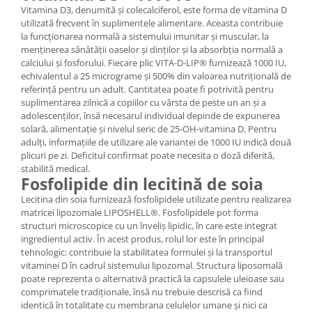
Vitamina D3, denumită și colecalciferol, este forma de vitamina D
utilizată frecvent în suplimentele alimentare. Aceasta contribuie
la funcționarea normală a sistemului imunitar și muscular, la
menținerea sănătății oaselor și dinților și la absorbția normală a
calciului și fosforului. Fiecare plic VITA-D-LIP® furnizează 1000 IU,
echivalentul a 25 micrograme și 500% din valoarea nutrițională de
referință pentru un adult. Cantitatea poate fi potrivită pentru
suplimentarea zilnică a copiilor cu vârsta de peste un an și a
adolescenților, însă necesarul individual depinde de expunerea
solară, alimentație și nivelul seric de 25-OH-vitamina D. Pentru
adulți, informațiile de utilizare ale variantei de 1000 IU indică două
plicuri pe zi. Deficitul confirmat poate necesita o doză diferită,
stabilită medical.
Fosfolipide din lecitină de soia
Lecitina din soia furnizează fosfolipidele utilizate pentru realizarea
matricei lipozomale LIPOSHELL®. Fosfolipidele pot forma
structuri microscopice cu un înveliș lipidic, în care este integrat
ingredientul activ. În acest produs, rolul lor este în principal
tehnologic: contribuie la stabilitatea formulei și la transportul
vitaminei D în cadrul sistemului lipozomal. Structura liposomală
poate reprezenta o alternativă practică la capsulele uleioase sau
comprimatele tradiționale, însă nu trebuie descrisă ca fiind
identică în totalitate cu membrana celulelor umane și nici ca