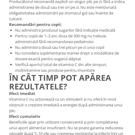
Producătorul recomandă explicit un singur plic pe zi, fără a indica
administrarea de două sau trei ori pe zi. Nu este menționată
obligativitatea administrării pe stomacul gol sau înainte de
culcare.
Recomandări pentru copii:
Nu administra produsul sugarilor fără indicație medicală
Pentru copiii de 1–3 ani, doza de 500 mg nu trebuie
administrată fără recomandarea pediatrului
Nu administra două sau trei plicuri pe zi unui copil
Nu considera suplimentarea mamei drept o modalitate de
dozare exactă pentru sugarul alăptat
Verifică aportul total de vitamina C din alte siropuri,
multivitamine sau produse pentru imunitate
ÎN CÂT TIMP POT APĂREA
REZULTATELE?
Efect imediat
Vitamina C nu acționează ca un stimulent și nu oferă în mod
obișnuit o creștere imediată a energiei după administrarea unui
plic.
Efect cumulativ
Beneficiile apar prin utilizare consecventă și prin completarea
unui aport alimentar insuficient. Nu se poate garanta reducerea
oboselii după 7–10 zile sau creșterea rezistenței la infecții într-un