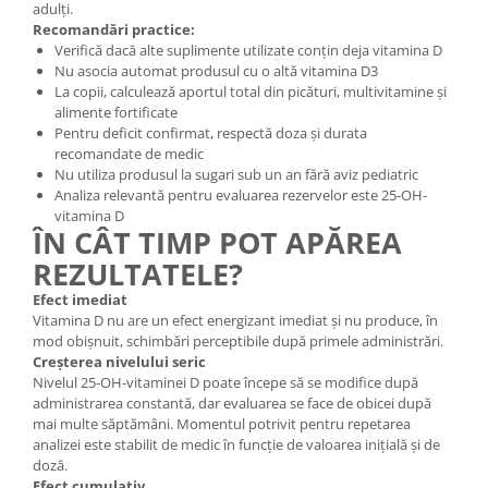
adulți.
Recomandări practice:
Verifică dacă alte suplimente utilizate conțin deja vitamina D
Nu asocia automat produsul cu o altă vitamina D3
La copii, calculează aportul total din picături, multivitamine și
alimente fortificate
Pentru deficit confirmat, respectă doza și durata
recomandate de medic
Nu utiliza produsul la sugari sub un an fără aviz pediatric
Analiza relevantă pentru evaluarea rezervelor este 25-OH-
vitamina D
ÎN CÂT TIMP POT APĂREA
REZULTATELE?
Efect imediat
Vitamina D nu are un efect energizant imediat și nu produce, în
mod obișnuit, schimbări perceptibile după primele administrări.
Creșterea nivelului seric
Nivelul 25-OH-vitaminei D poate începe să se modifice după
administrarea constantă, dar evaluarea se face de obicei după
mai multe săptămâni. Momentul potrivit pentru repetarea
analizei este stabilit de medic în funcție de valoarea inițială și de
doză.
Efect cumulativ