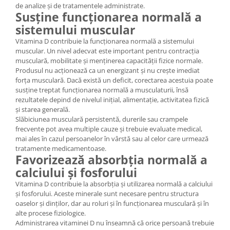
de analize și de tratamentele administrate.
Susține funcționarea normală a
sistemului muscular
Vitamina D contribuie la funcționarea normală a sistemului
muscular. Un nivel adecvat este important pentru contracția
musculară, mobilitate și menținerea capacității fizice normale.
Produsul nu acționează ca un energizant și nu crește imediat
forța musculară. Dacă există un deficit, corectarea acestuia poate
susține treptat funcționarea normală a musculaturii, însă
rezultatele depind de nivelul inițial, alimentație, activitatea fizică
și starea generală.
Slăbiciunea musculară persistentă, durerile sau crampele
frecvente pot avea multiple cauze și trebuie evaluate medical,
mai ales în cazul persoanelor în vârstă sau al celor care urmează
tratamente medicamentoase.
Favorizează absorbția normală a
calciului și fosforului
Vitamina D contribuie la absorbția și utilizarea normală a calciului
și fosforului. Aceste minerale sunt necesare pentru structura
oaselor și dinților, dar au roluri și în funcționarea musculară și în
alte procese fiziologice.
Administrarea vitaminei D nu înseamnă că orice persoană trebuie