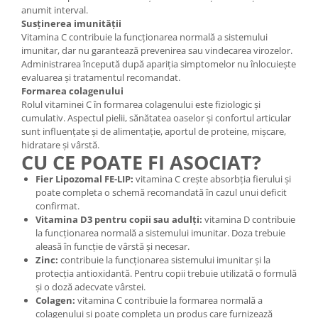
anumit interval.
Susținerea imunității
Vitamina C contribuie la funcționarea normală a sistemului
imunitar, dar nu garantează prevenirea sau vindecarea virozelor.
Administrarea începută după apariția simptomelor nu înlocuiește
evaluarea și tratamentul recomandat.
Formarea colagenului
Rolul vitaminei C în formarea colagenului este fiziologic și
cumulativ. Aspectul pielii, sănătatea oaselor și confortul articular
sunt influențate și de alimentație, aportul de proteine, mișcare,
hidratare și vârstă.
CU CE POATE FI ASOCIAT?
Fier Lipozomal FE-LIP:
vitamina C crește absorbția fierului și
poate completa o schemă recomandată în cazul unui deficit
confirmat.
Vitamina D3 pentru copii sau adulți:
vitamina D contribuie
la funcționarea normală a sistemului imunitar. Doza trebuie
aleasă în funcție de vârstă și necesar.
Zinc:
contribuie la funcționarea sistemului imunitar și la
protecția antioxidantă. Pentru copii trebuie utilizată o formulă
și o doză adecvate vârstei.
Colagen:
vitamina C contribuie la formarea normală a
colagenului și poate completa un produs care furnizează