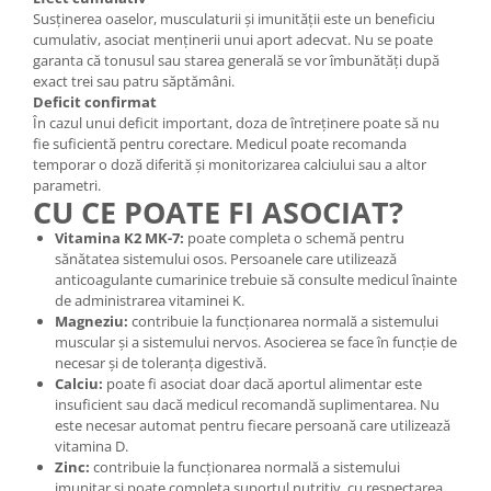
Susținerea oaselor, musculaturii și imunității este un beneficiu
cumulativ, asociat menținerii unui aport adecvat. Nu se poate
garanta că tonusul sau starea generală se vor îmbunătăți după
exact trei sau patru săptămâni.
Deficit confirmat
În cazul unui deficit important, doza de întreținere poate să nu
fie suficientă pentru corectare. Medicul poate recomanda
temporar o doză diferită și monitorizarea calciului sau a altor
parametri.
CU CE POATE FI ASOCIAT?
Vitamina K2 MK-7:
poate completa o schemă pentru
sănătatea sistemului osos. Persoanele care utilizează
anticoagulante cumarinice trebuie să consulte medicul înainte
de administrarea vitaminei K.
Magneziu:
contribuie la funcționarea normală a sistemului
muscular și a sistemului nervos. Asocierea se face în funcție de
necesar și de toleranța digestivă.
Calciu:
poate fi asociat doar dacă aportul alimentar este
insuficient sau dacă medicul recomandă suplimentarea. Nu
este necesar automat pentru fiecare persoană care utilizează
vitamina D.
Zinc:
contribuie la funcționarea normală a sistemului
imunitar și poate completa suportul nutritiv, cu respectarea