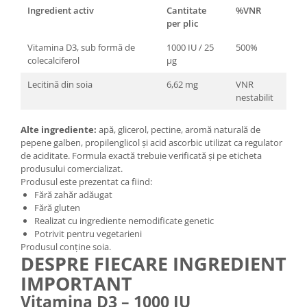
Ingredient activ
Cantitate
%VNR
per plic
Vitamina D3, sub formă de
1000 IU / 25
500%
colecalciferol
µg
Lecitină din soia
6,62 mg
VNR
nestabilit
Alte ingrediente:
apă, glicerol, pectine, aromă naturală de
pepene galben, propilenglicol și acid ascorbic utilizat ca regulator
de aciditate. Formula exactă trebuie verificată și pe eticheta
produsului comercializat.
Produsul este prezentat ca fiind:
Fără zahăr adăugat
Fără gluten
Realizat cu ingrediente nemodificate genetic
Potrivit pentru vegetarieni
Produsul conține soia.
DESPRE FIECARE INGREDIENT
IMPORTANT
Vitamina D3 – 1000 IU