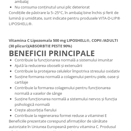
ambalaj
Nu consuma conținutul unui plic deteriorat
Condițiile de păstrare la 5–25°C, în ambalaj bine închis și ferit de
lumină și umiditate, sunt indicate pentru produsele VITA-D-LIP®
LIPOSHELL®.
Vitamina C Lipozomala 500 mg LIPOSHELL®, COPII /ADULTI
(30 plicuri)(ABSORBTIE PESTE 90%)
BENEFICII PRINCIPALE
Contribuie la funcționarea normală a sistemului imunitar
Ajută la reducerea oboselii și extenuării
Contribuie la protejarea celulelor împotriva stresului oxidativ
Susține formarea normală a colagenului pentru piele, oase și
cartilaje
Contribuie la formarea colagenului pentru funcționarea
normală a vaselor de sânge
Susține funcționarea normală a sistemului nervos și funcția
psihologică normală
Crește absorbția fierului
Contribuie la regenerarea formei reduse a vitaminei E
Beneficiile prezentate corespund afirmațiilor de sănătate
autorizate în Uniunea Europeană pentru vitamina C. Produsul