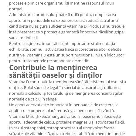
procesele prin care organismul își menține răspunsul imun
normal.
Administrarea produsului poate fi utilă pentru completarea
aportului în perioadele cu expunere solară redusă sau atunci
când dieta nu asigură suficientă vitamina D. Produsul nu trebuie
însă prezentat ca o protecție garantată împotriva răcelilor, gripei
sau altor infecții.
Pentru susținerea imunității sunt importante și alimentația
echilibrată, somnul, activitatea fizică și corectarea altor deficite
nutritive. Vitamina D este un suport nutrițional, nu un înlocuitor
pentru tratamentele recomandate de medic.
Contribuie la menținerea
sănătății oaselor și dinților
Vitamina D contribuie la menținerea sănătății sistemului osos și a
dinților. Rolul său este legat în special de absorbția și utilizarea
normală a calciului și fosforului și de menținerea concentrațiilor
normale de calciu în sânge.
Un aport adecvat este important în perioadele de creștere, la
adulții cu expunere solară redusă și la persoanele în vârstă.
Vitamina D nu „fixează” singură calciul în oase și nu înlocuiește
aportul adecvat de calciu, proteine, magneziu și activitatea fizică.
În cazul osteopeniei, osteoporozei sau al unor valori foarte
scăzute ale vitaminei D, doza trebuie stabilită de medic în funcție