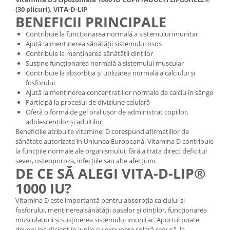
(30 plicuri), VITA-D-LIP
BENEFICII PRINCIPALE
Contribuie la funcționarea normală a sistemului imunitar
Ajută la menținerea sănătății sistemului osos
Contribuie la menținerea sănătății dinților
Susține funcționarea normală a sistemului muscular
Contribuie la absorbția și utilizarea normală a calciului și
fosforului
Ajută la menținerea concentrațiilor normale de calciu în sânge
Participă la procesul de diviziune celulară
Oferă o formă de gel oral ușor de administrat copiilor,
adolescenților și adulților
Beneficiile atribuite vitaminei D corespund afirmațiilor de
sănătate autorizate în Uniunea Europeană. Vitamina D contribuie
la funcțiile normale ale organismului, fără a trata direct deficitul
sever, osteoporoza, infecțiile sau alte afecțiuni.
DE CE SĂ ALEGI VITA-D-LIP®
1000 IU?
Vitamina D este importantă pentru absorbția calciului și
fosforului, menținerea sănătății oaselor și dinților, funcționarea
musculaturii și susținerea sistemului imunitar. Aportul poate
deveni insuficient în lunile cu expunere solară redusă, la