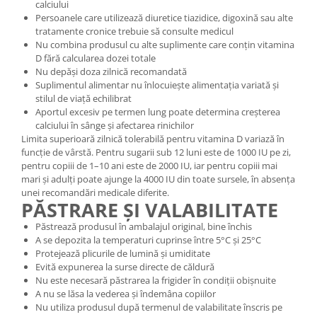
calciului
Persoanele care utilizează diuretice tiazidice, digoxină sau alte
tratamente cronice trebuie să consulte medicul
Nu combina produsul cu alte suplimente care conțin vitamina
D fără calcularea dozei totale
Nu depăși doza zilnică recomandată
Suplimentul alimentar nu înlocuiește alimentația variată și
stilul de viață echilibrat
Aportul excesiv pe termen lung poate determina creșterea
calciului în sânge și afectarea rinichilor
Limita superioară zilnică tolerabilă pentru vitamina D variază în
funcție de vârstă. Pentru sugarii sub 12 luni este de 1000 IU pe zi,
pentru copiii de 1–10 ani este de 2000 IU, iar pentru copiii mai
mari și adulți poate ajunge la 4000 IU din toate sursele, în absența
unei recomandări medicale diferite.
PĂSTRARE ȘI VALABILITATE
Păstrează produsul în ambalajul original, bine închis
A se depozita la temperaturi cuprinse între 5°C și 25°C
Protejează plicurile de lumină și umiditate
Evită expunerea la surse directe de căldură
Nu este necesară păstrarea la frigider în condiții obișnuite
A nu se lăsa la vederea și îndemâna copiilor
Nu utiliza produsul după termenul de valabilitate înscris pe