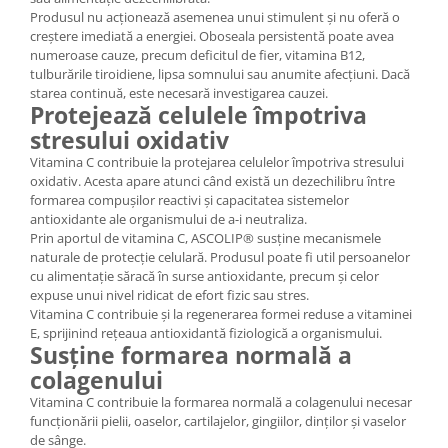
Produsul nu acționează asemenea unui stimulent și nu oferă o
creștere imediată a energiei. Oboseala persistentă poate avea
numeroase cauze, precum deficitul de fier, vitamina B12,
tulburările tiroidiene, lipsa somnului sau anumite afecțiuni. Dacă
starea continuă, este necesară investigarea cauzei.
Protejează celulele împotriva
stresului oxidativ
Vitamina C contribuie la protejarea celulelor împotriva stresului
oxidativ. Acesta apare atunci când există un dezechilibru între
formarea compușilor reactivi și capacitatea sistemelor
antioxidante ale organismului de a-i neutraliza.
Prin aportul de vitamina C, ASCOLIP® susține mecanismele
naturale de protecție celulară. Produsul poate fi util persoanelor
cu alimentație săracă în surse antioxidante, precum și celor
expuse unui nivel ridicat de efort fizic sau stres.
Vitamina C contribuie și la regenerarea formei reduse a vitaminei
E, sprijinind rețeaua antioxidantă fiziologică a organismului.
Susține formarea normală a
colagenului
Vitamina C contribuie la formarea normală a colagenului necesar
funcționării pielii, oaselor, cartilajelor, gingiilor, dinților și vaselor
de sânge.