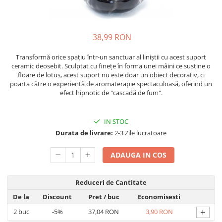
Oase & dinți
Îngrijirea Tenului
Colagen
Zinc Bisglicinat
Piele, păr & unghii
Creme de față
Creatina
Tranzit intestinal
Seruri
38,99 RON
Crom
Creme cu SPF
Colesterol & tensiune
Transformă orice spațiu într-un sanctuar al liniștii cu acest suport
Demachiante
Curcumin (Turmeric)
Sănătatea copiilor
ceramic deosebit. Sculptat cu finețe în forma unei mâini ce susține o
Geluri de curățare
Enzime
floare de lotus, acest suport nu este doar un obiect decorativ, ci
Performanta sportiva
Ape micelare
poarta către o experiență de aromaterapie spectaculoasă, oferind un
Fibre
Sanatate Orala
efect hipnotic de "cascadă de fum".
Tonere
Fier
Alergii
Măști pentru față
Garcinia
IN STOC
Exfoliante
Anti Intepaturi
Durata de livrare:
2-3 Zile lucratoare
Creme pentru ochi
Ghimbir
Balsam buze
Ginkgo biloba
ADAUGA IN COS
Îngrijirea Corpului
Ginseng
Creme de corp
Glucozamina
Reduceri de Cantitate
Loțiuni
De la
Discount
Pret
/ buc
Economisesti
Glutation
Unturi de corp
+
2
buc
-5%
37,04 RON
3,90 RON
L-Arginina
Uleiuri de corp