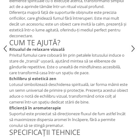
elemente spirituale cu o execuție atentă, transformând simplul
Cătină
act de a aprinde tămâie într-un ritual vizual profund.
Diferența majoră față de suporturile obișnuite este precizia
Chlorella
orificiilor, care ghidează fumul fără întreruperi. Este mai mult
Colina
decât un accesoriu; este un obiect care invită la calm, prezență și
estetică într-o lume agitată, oferindu-ți mediul perfect pentru
Electroliti
deconectare.
CUM TE AJUTĂ?
Produse Apicole
Ritualul de relaxare vizuală
Cacao
Privitul fumului care coboară lin prin petalele lotusului induce o
stare de „transă” ușoară, ajutând mintea să se elibereze de
gândurile repetitive. Este o unealtă de mindfulness accesibilă,
care transformă casa într-un spațiu de pace.
Echilibru și estetică zen
Lotusul simbolizează deschiderea spirituală, iar forma mâinii este
un semn universal de primire și protecție. Prezența acestui obiect
aduce o notă de echilibru vizual, transformând orice colț al
camerei într-un spațiu dedicat stării de bine.
Eficiență în aromaterapie
Suportul este proiectat să direcționeze fluxul de fum astfel încât
să maximizeze dispersia aromei în încăpere, fără a permite
conului să se stingă prematur.
SPECIFICAȚII TEHNICE