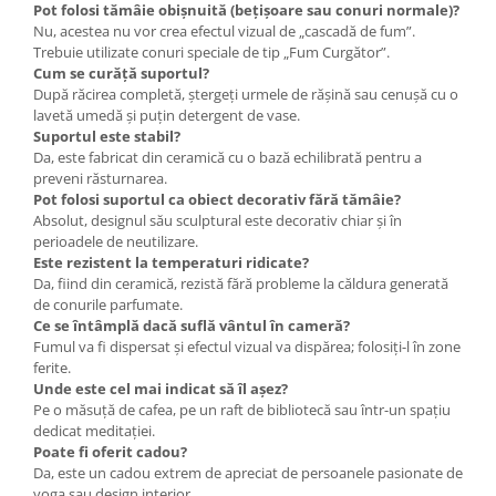
Pot folosi tămâie obișnuită (bețișoare sau conuri normale)?
Nu, acestea nu vor crea efectul vizual de „cascadă de fum”.
Trebuie utilizate conuri speciale de tip „Fum Curgător”.
Cum se curăță suportul?
După răcirea completă, ștergeți urmele de rășină sau cenușă cu o
lavetă umedă și puțin detergent de vase.
Suportul este stabil?
Da, este fabricat din ceramică cu o bază echilibrată pentru a
preveni răsturnarea.
Pot folosi suportul ca obiect decorativ fără tămâie?
Absolut, designul său sculptural este decorativ chiar și în
perioadele de neutilizare.
Este rezistent la temperaturi ridicate?
Da, fiind din ceramică, rezistă fără probleme la căldura generată
de conurile parfumate.
Ce se întâmplă dacă suflă vântul în cameră?
Fumul va fi dispersat și efectul vizual va dispărea; folosiți-l în zone
ferite.
Unde este cel mai indicat să îl așez?
Pe o măsuță de cafea, pe un raft de bibliotecă sau într-un spațiu
dedicat meditației.
Poate fi oferit cadou?
Da, este un cadou extrem de apreciat de persoanele pasionate de
yoga sau design interior.