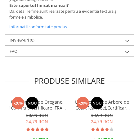
Este suportul finisat manual?
Da, detaliile fine sunt realizate pentru a evidenția textura și
formele simbolice.
Informatii conformitate produs
Review-uri
(0)
FAQ
PRODUSE SIMILARE
Ulei Esențial de Oregano,
Ulei Esential de Arbore de
-20%
NOU
-20%
NOU
100% Pur, Certificare IFRA –
Ceai (Tea Tree),Certificare
Antiseptic Puternic,
IFRA, 10ml(acnee, infectii
30,99 RON
30,99 RON
Antiinfecțios și Antifungic
fungice, matreata, infectii
24,79 RON
24,79 RON
vaginale, hemoroizi)