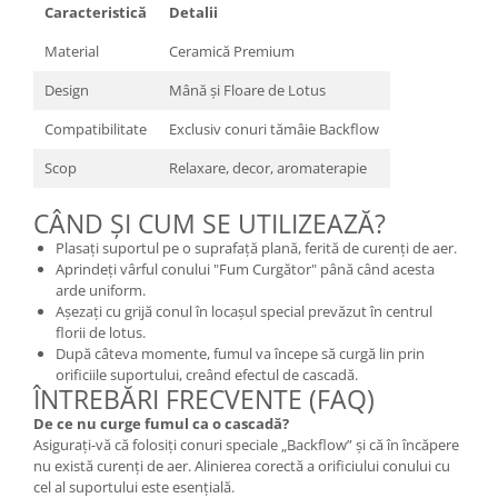
Caracteristică
Detalii
Material
Ceramică Premium
Design
Mână și Floare de Lotus
Compatibilitate
Exclusiv conuri tămâie Backflow
Scop
Relaxare, decor, aromaterapie
CÂND ȘI CUM SE UTILIZEAZĂ?
Plasați suportul pe o suprafață plană, ferită de curenți de aer.
Aprindeți vârful conului "Fum Curgător" până când acesta
arde uniform.
Așezați cu grijă conul în locașul special prevăzut în centrul
florii de lotus.
După câteva momente, fumul va începe să curgă lin prin
orificiile suportului, creând efectul de cascadă.
ÎNTREBĂRI FRECVENTE (FAQ)
De ce nu curge fumul ca o cascadă?
Asigurați-vă că folosiți conuri speciale „Backflow” și că în încăpere
nu există curenți de aer. Alinierea corectă a orificiului conului cu
cel al suportului este esențială.