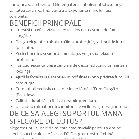
parfumează ambientul. Diferențiator: simbolismul lotusului și
Mary & May
Seleniu
calitatea ceramică fină pentru o experiență mindfulness
COSRX
completă.
Seminte de in
BENEFICII PRINCIPALE
BIODANCE
Silimarina
Creează un efect vizual spectaculos de "cascadă de fum"
OOTD
curgător.
Spirulina
Cettua
Design elegant: simbolul mâinii (protecție) și al florii de lotus
Ulei de cocos
(puritate).
Haruharu Wonder
Perfect pentru sesiuni de meditație, yoga sau relaxare
Medicube
Ulei de peste
profundă.
ARIUL
Funcționează ca piesă centrală de decor, aducând un aer zen
Ulei MCT
locuinței.
Dr. Althea
Vitamina A
Ajută la focalizarea atenției (mindfulness) prin privirea fumului
DELLA BORN
care curge.
Vitamina B
Compatibil exclusiv cu conurile de tămâie "Fum Curgător"
(Backflow).
Vitamina C
Calitate durabilă cu finisaj ceramic premium.
Vitamina D
Un cadou rafinat pentru iubitorii de wellness și design interior.
DE CE SĂ ALEGI SUPORTUL MÂNĂ
Vitamina E
ȘI FLOARE DE LOTUS?
Vitamina K
Alegerea unui suport de calitate este crucială pentru a obține
efectul spectaculos de "cascadă". Designul nostru îmbină
Zinc