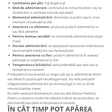
Cantitatea per plic:
5 g de gel oral
Mod de administrare:
conținutul se consumă direct sau se
dizolvă într-o cantitate mică de apă plată
Momentul administrării:
dimineața, la prânz sau în orice
moment convenabil al zilei
Asocierea cu alimente:
produsul poate fi administrat cu
sau fără alimente
Pentru stomac sensibil:
se recomandă administrarea după
masă
Durata administrării:
se adaptează necesarului individual și
recomandării medicului sau farmacistului
Pentru asocierea cu fier:
poate fi administrat în aceeași
perioadă cu suplimentul cu fier
Temperatura lichidului:
este preferabilă apa rece sau la
temperatura camerei
Producătorul recomandă un singur plic pe zi, administrat direct
sau diluat în puțină apă necarbogazoasă. Nu este precizată
obligativitatea administrării pe stomacul gol și nici cu 30 de
minute înaintea mesei.
Nu este necesară dizolvarea în ceai sau alte băuturi fierbinți.
Pentru a respecta modul de utilizare indicat de producător, se
recomandă apa plată la temperatura camerei.
ÎN CÂT TIMP POT APĂREA