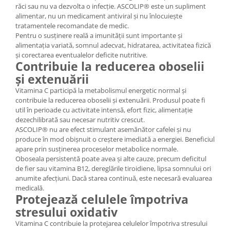
răci sau nu va dezvolta o infecție. ASCOLIP® este un supliment
alimentar, nu un medicament antiviral și nu înlocuiește
tratamentele recomandate de medic.
Pentru o susținere reală a imunității sunt importante și
alimentația variată, somnul adecvat, hidratarea, activitatea fizică
și corectarea eventualelor deficite nutritive.
Contribuie la reducerea oboselii
și extenuării
Vitamina C participă la metabolismul energetic normal și
contribuie la reducerea oboselii și extenuării. Produsul poate fi
util în perioade cu activitate intensă, efort fizic, alimentație
dezechilibrată sau necesar nutritiv crescut.
ASCOLIP® nu are efect stimulant asemănător cafelei și nu
produce în mod obișnuit o creștere imediată a energiei. Beneficiul
apare prin susținerea proceselor metabolice normale.
Oboseala persistentă poate avea și alte cauze, precum deficitul
de fier sau vitamina B12, dereglările tiroidiene, lipsa somnului ori
anumite afecțiuni. Dacă starea continuă, este necesară evaluarea
medicală.
Protejează celulele împotriva
stresului oxidativ
Vitamina C contribuie la protejarea celulelor împotriva stresului