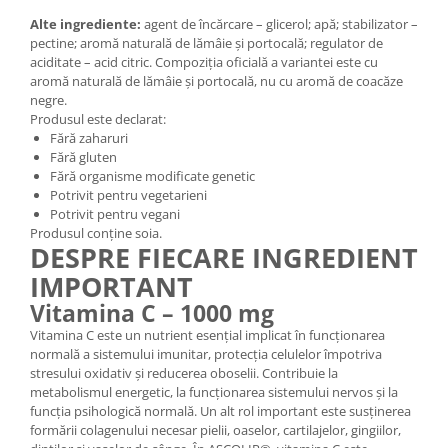
Alte ingrediente:
agent de încărcare – glicerol; apă; stabilizator –
pectine; aromă naturală de lămâie și portocală; regulator de
aciditate – acid citric. Compoziția oficială a variantei este cu
aromă naturală de lămâie și portocală, nu cu aromă de coacăze
negre.
Produsul este declarat:
Fără zaharuri
Fără gluten
Fără organisme modificate genetic
Potrivit pentru vegetarieni
Potrivit pentru vegani
Produsul conține soia.
DESPRE FIECARE INGREDIENT
IMPORTANT
Vitamina C – 1000 mg
Vitamina C este un nutrient esențial implicat în funcționarea
normală a sistemului imunitar, protecția celulelor împotriva
stresului oxidativ și reducerea oboselii. Contribuie la
metabolismul energetic, la funcționarea sistemului nervos și la
funcția psihologică normală. Un alt rol important este susținerea
formării colagenului necesar pielii, oaselor, cartilajelor, gingiilor,