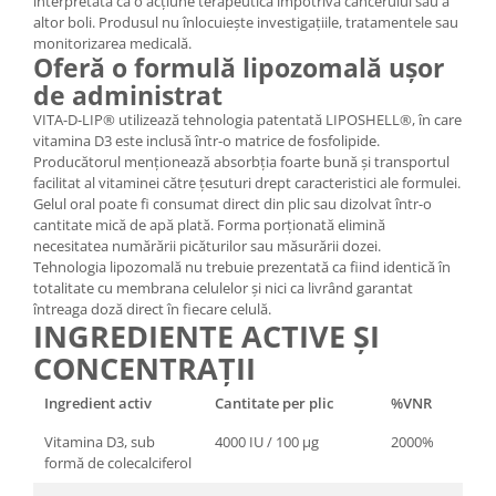
interpretată ca o acțiune terapeutică împotriva cancerului sau a
altor boli. Produsul nu înlocuiește investigațiile, tratamentele sau
monitorizarea medicală.
Oferă o formulă lipozomală ușor
de administrat
VITA-D-LIP® utilizează tehnologia patentată LIPOSHELL®, în care
vitamina D3 este inclusă într-o matrice de fosfolipide.
Producătorul menționează absorbția foarte bună și transportul
facilitat al vitaminei către țesuturi drept caracteristici ale formulei.
Gelul oral poate fi consumat direct din plic sau dizolvat într-o
cantitate mică de apă plată. Forma porționată elimină
necesitatea numărării picăturilor sau măsurării dozei.
Tehnologia lipozomală nu trebuie prezentată ca fiind identică în
totalitate cu membrana celulelor și nici ca livrând garantat
întreaga doză direct în fiecare celulă.
INGREDIENTE ACTIVE ȘI
CONCENTRAȚII
Ingredient activ
Cantitate per plic
%VNR
Vitamina D3, sub
4000 IU / 100 µg
2000%
formă de colecalciferol