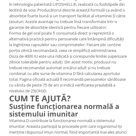
în tehnologia patentată LIPOSHELL®, realizată cu fosfolipide din
lecitină de soia. Producătorul descrie această formulă ca având o
absorbție foarte bună și un transport facilitat al vitaminei D către
țesuturi. Aceste avantaje nu trebuie însă transformate într-o
garanție de absorbție identică pentru fiecare utilizator.
Forma de gel oral poate fi consumată direct și reprezintă o
alternativă practică pentru persoanele care întâmpină dificultăți
la înghițirea capsulelor sau comprimatelor. Fiecare plic conține
porția zilnică recomandată, ceea ce simplifică administrarea.
Doza de 4000 IU este una ridicată și corespunde limitei superioare
zilnice tolerabile pentru adulți. Din acest motiv, produsul nu
trebuie recomandat automat oricărui adult și nu trebuie
combinat cu alte surse de vitamina D fără calcularea aportului
total. Pagina oficială actuală îl recomandă persoanelor sănătoase
cu vârsta de peste 75 de ani și indică verificarea prealabilă a
nivelului de 25(OH)D.
CUM TE AJUTĂ?
Susține funcționarea normală a
sistemului imunitar
Vitamina D contribuie la funcționarea normală a sistemului
imunitar. Aceasta participă la procesele prin care organismul își
menține răspunsul imun normal, fiind importantă mai ales atunci