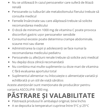
Nu se utilizează în cazul persoanelor care suferă de litiază
renală
Persoanele cu tulburări ale metabolismului fierului trebuie să
consulte medicul
Femeile însărcinate sau care alăptează trebuie să solicite
recomandarea medicului
O doză de minimum 1000 mg de vitamina C poate provoca
disconfort gastric ușor persoanelor sensibile
Consumul excesiv poate determina crampe abdominale,
scaune moi sau diaree
Administrarea la copii și adolescenți se face numai la
recomandarea medicului pediatru
Persoanele cu afecțiuni renale trebuie să solicite aviz medical
Nu depăși doza zilnică recomandată
Nu combina mai multe suplimente cu doze mari de vitamina
C fără evaluarea aportului total
Suplimentul alimentar nu înlocuiește o alimentație variată și
echilibrată și un stil de viață sănătos
Aceste atenționări sunt menționate de producător pentru
varianta ASCOLIP® 1000 mg.
PĂSTRARE ȘI VALABILITATE
Păstrează produsul în ambalajul original, bine închis
A se depozita la temperaturi cuprinse între 5°C și 25°C