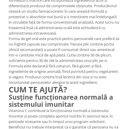
formează o matrice care încorporează ingredientul activ și
diferențiază produsul de comprimatele obișnuite. Producătorul
citează un studiu farmacocinetic în care această formulă a
prezentat o absorbție mai bună și o menținere mai îndelungată
în circulație față de forma convențională analizată. Acest lucru nu
înseamnă însă că administrarea orală este echivalentă cu
administrarea intravenoasă.
Forma de gel oral este practică pentru persoanele care preferă să
nu înghită capsule sau comprimate. Fiecare plic conține porția
zilnică recomandată și poate fi consumat direct sau amestecat
într-o cantitate mică de apă plată. Cutia conține 30 de plicuri,
suficiente pentru 30 de zile la administrarea unui plic pe zi.
Formula este declarată fără zaharuri, fără gluten și fără
ingrediente de origine animală, fiind potrivită pentru vegetarieni
și vegani. Produsul conține însă lecitină din soia și nu este
recomandat persoanelor alergice la acest ingredient.
CUM TE AJUTĂ?
Susține funcționarea normală a
sistemului imunitar
Vitamina C contribuie la funcționarea normală a sistemului
imunitar și poate completa aportul nutritiv în sezonul rece, în
perioade stresante sau în timpul unui program solicitant.
Beneficiul nu trebuie interpretat ca o garanție că persoana nu va