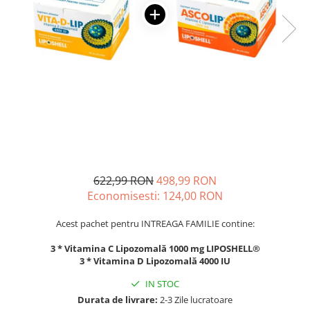
Oase & dinți
Îngrijirea Tenului
Colagen
Zinc Bisglicinat
Piele, păr & unghii
Creme de față
Creatina
Tranzit intestinal
Seruri
Crom
Creme cu SPF
Colesterol & tensiune
Demachiante
Curcumin (Turmeric)
Sănătatea copiilor
Geluri de curățare
Enzime
Performanta sportiva
Ape micelare
Fibre
Sanatate Orala
Tonere
Fier
Alergii
Măști pentru față
Garcinia
Exfoliante
Anti Intepaturi
622,99 RON
498,99 RON
Creme pentru ochi
Ghimbir
Economisesti:
124,00
RON
Balsam buze
Ginkgo biloba
Acest pachet pentru INTREAGA FAMILIE contine:
Îngrijirea Corpului
Ginseng
Creme de corp
3 * Vitamina C Lipozomală 1000 mg LIPOSHELL®
Glucozamina
3 * Vitamina D Lipozomală 4000 IU
Loțiuni
Glutation
Unturi de corp
IN STOC
L-Arginina
Uleiuri de corp
Durata de livrare:
2-3 Zile lucratoare