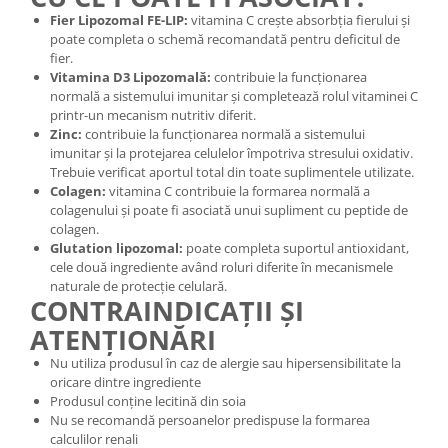
Fier Lipozomal FE-LIP:
vitamina C crește absorbția fierului și
poate completa o schemă recomandată pentru deficitul de
fier.
Vitamina D3 Lipozomală:
contribuie la funcționarea
normală a sistemului imunitar și completează rolul vitaminei C
printr-un mecanism nutritiv diferit.
Zinc:
contribuie la funcționarea normală a sistemului
imunitar și la protejarea celulelor împotriva stresului oxidativ.
Trebuie verificat aportul total din toate suplimentele utilizate.
Colagen:
vitamina C contribuie la formarea normală a
colagenului și poate fi asociată unui supliment cu peptide de
colagen.
Glutation lipozomal:
poate completa suportul antioxidant,
cele două ingrediente având roluri diferite în mecanismele
naturale de protecție celulară.
CONTRAINDICAȚII ȘI
ATENȚIONĂRI
Nu utiliza produsul în caz de alergie sau hipersensibilitate la
oricare dintre ingrediente
Produsul conține lecitină din soia
Nu se recomandă persoanelor predispuse la formarea
calculilor renali