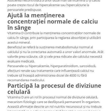
Asocierea necontrolată a unor doze mari de vitamina D și calciu
poate crește riscul de hipercalcemie sau hipercalciurie la
persoanele predispuse.
Ajută la menținerea
concentrației normale de calciu
în sânge
Vitamina D contribuie la menținerea concentrațiilor normale de
calciu în sânge, prin participarea la reglarea absorbției și utilizării
acestui mineral.
Beneficiul se referă la susținerea metabolismului normal al
calciului și nu la corectarea automată a unor valori anormale. Atât
valorile prea scăzute, cât și cele prea ridicate ale calciului necesită
evaluare medicală.
Persoanele cu hipercalcemie, hiperparatiroidism, sarcoidoză,
afecțiuni renale sau tratamente care influențează calciul nu
trebuie să înceapă administrarea dozei de 4000 IU fără
recomandarea medicului.
Participă la procesul de diviziune
celulară
Vitamina D are un rol în procesul normal de diviziune celulară,
mecanism fiziologic care se desfășoară permanent în organism.
Această afirmație descrie un rol nutritiv recunoscut și nu trebuie