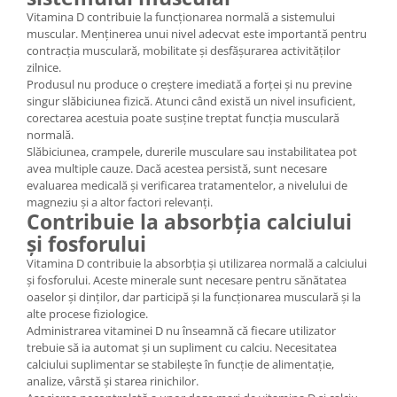
Vitamina D contribuie la funcționarea normală a sistemului
muscular. Menținerea unui nivel adecvat este importantă pentru
contracția musculară, mobilitate și desfășurarea activităților
zilnice.
Produsul nu produce o creștere imediată a forței și nu previne
singur slăbiciunea fizică. Atunci când există un nivel insuficient,
corectarea acestuia poate susține treptat funcția musculară
normală.
Slăbiciunea, crampele, durerile musculare sau instabilitatea pot
avea multiple cauze. Dacă acestea persistă, sunt necesare
evaluarea medicală și verificarea tratamentelor, a nivelului de
magneziu și a altor factori relevanți.
Contribuie la absorbția calciului
și fosforului
Vitamina D contribuie la absorbția și utilizarea normală a calciului
și fosforului. Aceste minerale sunt necesare pentru sănătatea
oaselor și dinților, dar participă și la funcționarea musculară și la
alte procese fiziologice.
Administrarea vitaminei D nu înseamnă că fiecare utilizator
trebuie să ia automat și un supliment cu calciu. Necesitatea
calciului suplimentar se stabilește în funcție de alimentație,
analize, vârstă și starea rinichilor.