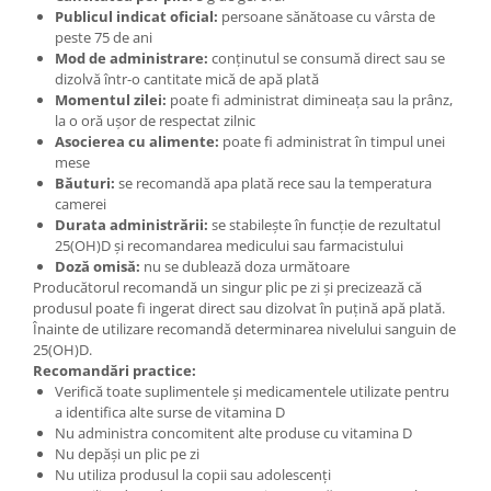
Publicul indicat oficial:
persoane sănătoase cu vârsta de
peste 75 de ani
Mod de administrare:
conținutul se consumă direct sau se
dizolvă într-o cantitate mică de apă plată
Momentul zilei:
poate fi administrat dimineața sau la prânz,
la o oră ușor de respectat zilnic
Asocierea cu alimente:
poate fi administrat în timpul unei
mese
Băuturi:
se recomandă apa plată rece sau la temperatura
camerei
Durata administrării:
se stabilește în funcție de rezultatul
25(OH)D și recomandarea medicului sau farmacistului
Doză omisă:
nu se dublează doza următoare
Producătorul recomandă un singur plic pe zi și precizează că
produsul poate fi ingerat direct sau dizolvat în puțină apă plată.
Înainte de utilizare recomandă determinarea nivelului sanguin de
25(OH)D.
Recomandări practice:
Verifică toate suplimentele și medicamentele utilizate pentru
a identifica alte surse de vitamina D
Nu administra concomitent alte produse cu vitamina D
Nu depăși un plic pe zi
Nu utiliza produsul la copii sau adolescenți