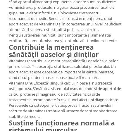
când aportul alimentar și expunerea la soare sunt insuficiente.
Administrarea produsului nu garantează prevenirea răcelilor,
gripei sau a altor infecții și nu înlocuiește tratamentul
recomandat de medic. Beneficiul constă în menținerea unui
aport adecvat de vitamina D și în corectarea unui nivel insuficient
atunci când schema este stabilită pe baza analizelor.
Pentru susținerea imunității sunt importante și alimentația
echilibrată, somnul, mișcarea și controlul afecțiunilor existente.
Contribuie la menținerea
sănătății oaselor și dinților
Vitamina D contribuie la menținerea sănătății oaselor și dinților
prin rolul său în absorbția și utilizarea calciului și fosforului. Un
aport adecvat este deosebit de important la vârste înaintate,
când riscul pierderii masei osoase poate fi mai mare.
Vitamina D nu „fixează” singură calciul în oase și nu tratează
osteoporoza. Sănătatea sistemului osos depinde și de aportul de
calciu, proteine și magneziu, de activitatea fizică și de
tratamentele recomandate în cazul unei afecțiuni diagnosticate.
Persoanele cu osteopenie, osteoporoză, fracturi sau niveluri
scăzute de vitamina D trebuie să urmeze doza și monitorizarea
stabilite de medic.
Susține funcționarea normală a
sistemului muscular