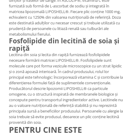
dinților și vaselor de sânge. În ASCOLIP®, vitamina C este
furnizată sub formă de L-ascorbat de sodiu și integrată în
matricea lipozomală LIPOSHELL®. Fiecare plic conține 1000 mg,
echivalent cu 1250% din valoarea nutrițională de referință. Doza
este destinată adulților cu necesar crescut și trebuie utilizată cu
prudență de persoanele cu litiază renală sau tulburări ale
metabolismului fierului.
Fosfolipide din lecitină de soia și
rapiță
Lecitina din soia și lecita din rapiță furnizează fosfolipidele
necesare formării matricei LIPOSHELL®. Fosfolipidele sunt
molecule care pot forma vezicule microscopice cu un strat lipidic
și o zonă apoasă interioară. În cadrul produsului, rolul lor
principal este tehnologic: încorporează vitamina C și contribuie la
diferențierea formulei față de suplimentele convenționale.
Producătorul descrie lipozomii LIPOSHELL® ca particule
omogene, cu o structură inspirată de membranele biologice și
concepute pentru transportul ingredientelor active. Lecitinele nu
au o valoare nutrițională de referință stabilită și nu reprezintă
principala sursă a beneficiilor produsului. Persoanele cu alergie la
soia trebuie să evite produsul, deoarece un plic conține lecitină
provenită din soia.
PENTRU CINE ESTE