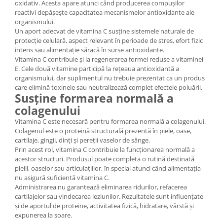
oxidativ. Acesta apare atunci când producerea compușilor
reactivi depășește capacitatea mecanismelor antioxidante ale
organismului.
Un aport adecvat de vitamina C susține sistemele naturale de
protecție celulară, aspect relevant în perioade de stres, efort fizic
intens sau alimentație săracă în surse antioxidante.
Vitamina C contribuie și la regenerarea formei reduse a vitaminei
E. Cele două vitamine participă la rețeaua antioxidantă a
organismului, dar suplimentul nu trebuie prezentat ca un produs
care elimină toxinele sau neutralizează complet efectele poluării.
Susține formarea normală a
colagenului
Vitamina C este necesară pentru formarea normală a colagenului.
Colagenul este o proteină structurală prezentă în piele, oase,
cartilaje, gingii, dinți și pereții vaselor de sânge.
Prin acest rol, vitamina C contribuie la funcționarea normală a
acestor structuri. Produsul poate completa o rutină destinată
pielii, oaselor sau articulațiilor, în special atunci când alimentația
nu asigură suficientă vitamina C.
Administrarea nu garantează eliminarea ridurilor, refacerea
cartilajelor sau vindecarea leziunilor. Rezultatele sunt influențate
și de aportul de proteine, activitatea fizică, hidratare, vârstă și
expunerea la soare.