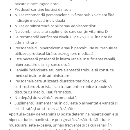
oricare dintre ingrediente
Produsul conține lecitină din soia
Nu se recomandă persoanelor cu vârsta sub 75 de ani fără
indicație medicală individuală
Nu se administrează copiilor sau adolescenților
Nu combina cu alte suplimente care conțin vitamina D
Se recomandă verificarea nivelului de 25(OH)D înainte de
administrare
Persoanele cu hipercalcemie sau hipercalciurie nu trebuie să
utilizeze produsul fără supraveghere medicală
Este necesară prudență în litiaza renală, insuficiența renală,
hiperparatiroidism și sarcoidoză
Femeile însărcinate sau care alăptează trebuie să consulte
medicul înainte de administrare
Persoanele care utilizează diuretice tiazidice, digoxină,
corticosteroizi, orlistat sau tratamente cronice trebuie să
discute cu medicul sau farmacistul
Nu depăși doza zilnică recomandată
Suplimentul alimentar nu înlocuiește o alimentație variată și
echilibrată și un stil de viață sănătos
Aportul excesiv de vitamina D poate determina hipercalcemie și
hipercalciurie, manifestate prin greață, vărsături, slăbiciune
musculară, sete excesivă, urinări frecvente și calculi renali. În