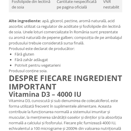
Fosfolipide din lecitină
Cantitate nespecificată
VNR
de soia
pe pagina oficială
nestabilit
Alte ingrediente:
apă, glicerol, pectine, aromă naturală, acid
ascorbic utilizat ca regulator de aciditate și fosfolipide din lecitină
de soia. Unele loturi comercializate în România sunt prezentate
cu aromă naturală de pepene galben; compoziția de pe ambalajul
produsului trebuie considerată sursa finală.
Produsul este declarat de producător:
Fără gluten
Fără zahăr adăugat
Potrivit pentru vegetarieni
Produsul conține soia.
DESPRE FIECARE INGREDIENT
IMPORTANT
Vitamina D3 – 4000 IU
Vitamina D3, cunoscută și sub denumirea de colecalciferol, este
forma utilizată frecvent în suplimentele alimentare. Aceasta
contribuie la funcționarea normală a sistemului imunitar și
muscular, la menținerea sănătății oaselor și dinților și la absorbția
normală a calciului și fosforului. Fiecare plic furnizează 4000 IU,
echivalentul a 100 micrograme și 2000% din valoarea nutrițională