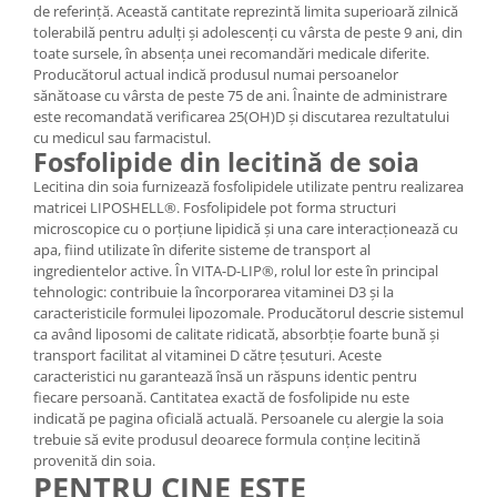
de referință. Această cantitate reprezintă limita superioară zilnică
tolerabilă pentru adulți și adolescenți cu vârsta de peste 9 ani, din
toate sursele, în absența unei recomandări medicale diferite.
Producătorul actual indică produsul numai persoanelor
sănătoase cu vârsta de peste 75 de ani. Înainte de administrare
este recomandată verificarea 25(OH)D și discutarea rezultatului
cu medicul sau farmacistul.
Fosfolipide din lecitină de soia
Lecitina din soia furnizează fosfolipidele utilizate pentru realizarea
matricei LIPOSHELL®. Fosfolipidele pot forma structuri
microscopice cu o porțiune lipidică și una care interacționează cu
apa, fiind utilizate în diferite sisteme de transport al
ingredientelor active. În VITA-D-LIP®, rolul lor este în principal
tehnologic: contribuie la încorporarea vitaminei D3 și la
caracteristicile formulei lipozomale. Producătorul descrie sistemul
ca având liposomi de calitate ridicată, absorbție foarte bună și
transport facilitat al vitaminei D către țesuturi. Aceste
caracteristici nu garantează însă un răspuns identic pentru
fiecare persoană. Cantitatea exactă de fosfolipide nu este
indicată pe pagina oficială actuală. Persoanele cu alergie la soia
trebuie să evite produsul deoarece formula conține lecitină
provenită din soia.
PENTRU CINE ESTE