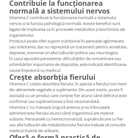
Contribuie la funcționarea
normală a sistemului nervos
Vitamina C contribuie la funcționarea normală a sistemului
nervos și la funcția psihologică normală. Aceste beneficii sunt
legate de implicarea sa în procesele metabolice și biochimice ale
organismului.
Produsul poate oferi suport nutrițional în perioade aglomerate
sau solicitante, dar nu reprezintă un tratament pentru anxietate,
depresie, insomnie ori alte tulburări psihice sau neurologice.
În cazul epuizării persistente, dificultăților de concentrare sau
schimbărilor importante de dispoziție, este indicată identificarea
cauzei împreună cu medicul.
Crește absorbția fierului
Vitamina C crește absorbția fierului, în special a fierului non-hem
din alimentele vegetale și suplimente. Din acest motiv, poate fi
asociată cu un produs care conține fier atunci când deficitul este
confirmat sau suplimentarea a fost recomandată.
Vitamina C nu tratează singură anemia și nu înlocuiește
administrarea fierului atunci când organismul are rezerve
scăzute. Persoanele cu hemocromatoză, supraîncărcare cu fier
sau alte tulburări ale metabolismului fierului trebuie să consulte
medicul înainte de utilizare.
Oferă o formă practică de