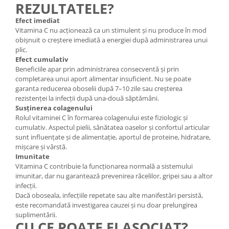
REZULTATELE?
Efect imediat
Vitamina C nu acționează ca un stimulent și nu produce în mod
obișnuit o creștere imediată a energiei după administrarea unui
plic.
Efect cumulativ
Beneficiile apar prin administrarea consecventă și prin
completarea unui aport alimentar insuficient. Nu se poate
garanta reducerea oboselii după 7–10 zile sau creșterea
rezistenței la infecții după una-două săptămâni.
Susținerea colagenului
Rolul vitaminei C în formarea colagenului este fiziologic și
cumulativ. Aspectul pielii, sănătatea oaselor și confortul articular
sunt influențate și de alimentație, aportul de proteine, hidratare,
mișcare și vârstă.
Imunitate
Vitamina C contribuie la funcționarea normală a sistemului
imunitar, dar nu garantează prevenirea răcelilor, gripei sau a altor
infecții.
Dacă oboseala, infecțiile repetate sau alte manifestări persistă,
este recomandată investigarea cauzei și nu doar prelungirea
suplimentării.
CU CE POATE FI ASOCIAT?