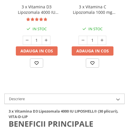
3 x Vitamina D3
3 x Vitamina C
Mary & May
Seleniu
Lipozomala 4000 IU
Lipozomala 1000 mg
COSRX
Seminte de in
LIPOSHELL® (30 plicuri),
LIPOSHELL®, cu aroma de
BIODANCE
VITA-D-LIP
portocale (30 plicuri),
Silimarina
ASCOLIP
IN STOC
IN STOC
OOTD
Spirulina
Cettua
Ulei de cocos
Haruharu Wonder
ADAUGA IN COS
ADAUGA IN COS
Medicube
Ulei de peste
ARIUL
Ulei MCT
Dr. Althea
Vitamina A
DELLA BORN
Vitamina B
Vitamina C
Vitamina D
Descriere
Vitamina E
3 x Vitamina D3 Lipozomala 4000 IU LIPOSHELL® (30 plicuri),
Vitamina K
VITA-D-LIP
BENEFICII PRINCIPALE
Zinc