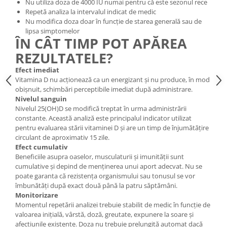
Nu utiliza doza de 4000 IU numai pentru că este sezonul rece
Repetă analiza la intervalul indicat de medic
Nu modifica doza doar în funcție de starea generală sau de
lipsa simptomelor
ÎN CÂT TIMP POT APĂREA
REZULTATELE?
Efect imediat
Vitamina D nu acționează ca un energizant și nu produce, în mod
obișnuit, schimbări perceptibile imediat după administrare.
Nivelul sanguin
Nivelul 25(OH)D se modifică treptat în urma administrării
constante. Această analiză este principalul indicator utilizat
pentru evaluarea stării vitaminei D și are un timp de înjumătățire
circulant de aproximativ 15 zile.
Efect cumulativ
Beneficiile asupra oaselor, musculaturii și imunității sunt
cumulative și depind de menținerea unui aport adecvat. Nu se
poate garanta că rezistența organismului sau tonusul se vor
îmbunătăți după exact două până la patru săptămâni.
Monitorizare
Momentul repetării analizei trebuie stabilit de medic în funcție de
valoarea inițială, vârstă, doză, greutate, expunere la soare și
afecțiunile existente. Doza nu trebuie prelungită automat dacă