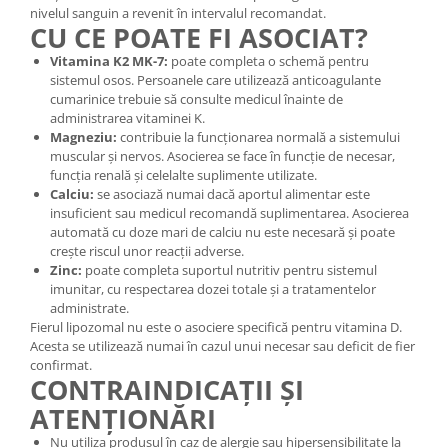
nivelul sanguin a revenit în intervalul recomandat.
CU CE POATE FI ASOCIAT?
Vitamina K2 MK-7:
poate completa o schemă pentru
sistemul osos. Persoanele care utilizează anticoagulante
cumarinice trebuie să consulte medicul înainte de
administrarea vitaminei K.
Magneziu:
contribuie la funcționarea normală a sistemului
muscular și nervos. Asocierea se face în funcție de necesar,
funcția renală și celelalte suplimente utilizate.
Calciu:
se asociază numai dacă aportul alimentar este
insuficient sau medicul recomandă suplimentarea. Asocierea
automată cu doze mari de calciu nu este necesară și poate
crește riscul unor reacții adverse.
Zinc:
poate completa suportul nutritiv pentru sistemul
imunitar, cu respectarea dozei totale și a tratamentelor
administrate.
Fierul lipozomal nu este o asociere specifică pentru vitamina D.
Acesta se utilizează numai în cazul unui necesar sau deficit de fier
confirmat.
CONTRAINDICAȚII ȘI
ATENȚIONĂRI
Nu utiliza produsul în caz de alergie sau hipersensibilitate la