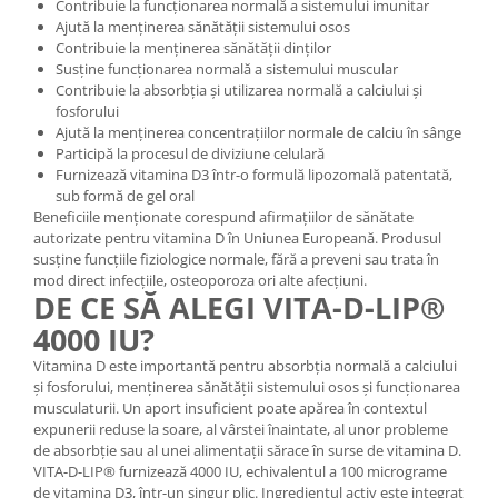
Contribuie la funcționarea normală a sistemului imunitar
Cătină
Ajută la menținerea sănătății sistemului osos
Contribuie la menținerea sănătății dinților
Chlorella
Susține funcționarea normală a sistemului muscular
Colina
Contribuie la absorbția și utilizarea normală a calciului și
fosforului
Electroliti
Ajută la menținerea concentrațiilor normale de calciu în sânge
Participă la procesul de diviziune celulară
Produse Apicole
Furnizează vitamina D3 într-o formulă lipozomală patentată,
Cacao
sub formă de gel oral
Beneficiile menționate corespund afirmațiilor de sănătate
autorizate pentru vitamina D în Uniunea Europeană. Produsul
susține funcțiile fiziologice normale, fără a preveni sau trata în
mod direct infecțiile, osteoporoza ori alte afecțiuni.
DE CE SĂ ALEGI VITA-D-LIP®
4000 IU?
Vitamina D este importantă pentru absorbția normală a calciului
și fosforului, menținerea sănătății sistemului osos și funcționarea
musculaturii. Un aport insuficient poate apărea în contextul
expunerii reduse la soare, al vârstei înaintate, al unor probleme
de absorbție sau al unei alimentații sărace în surse de vitamina D.
VITA-D-LIP® furnizează 4000 IU, echivalentul a 100 micrograme
de vitamina D3, într-un singur plic. Ingredientul activ este integrat