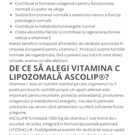
Contribuie la formarea colagenului pentru funcționarea
normală a vaselor de sânge
Susține funcționarea normală a sistemului nervos și funcția
psihologică normală
Contribuie la metabolismul energetic normal
Crește absorbția fierului și contribuie la regenerarea formei
reduse a vitaminei E
Aceste beneficii corespund afirmațiilor de sănătate autorizate în
Uniunea Europeană pentru vitamina C. Produsul susține funcțiile
normale ale organismului, fără a preveni sau trata în mod direct
virozele, anemia ori alte afecțiuni.
DE CE SĂ ALEGI VITAMINA C
LIPOZOMALĂ ASCOLIP®?
Vitamina C este un nutrient esențial pe care organismul nu îl
poate produce în cantități proprii. Un aport adecvat este
important pentru imunitate, protecția antioxidantă, producerea
colagenului și metabolismul energetic, mai ales în perioade
solicitante sau atunci când alimentația nu oferă suficiente fructe
și legume.
ASCOLIP® furnizează 1000 mg de vitamina C sub formă de L-
ascorbat de sodiu, integrată în formula lipozomală patentată
LIPOSHELL®. Fosfolipidele provenite din lecitină de soia și rapiță