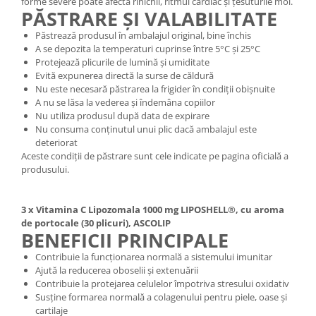
forme severe poate afecta rinichii, ritmul cardiac și țesuturile moi.
PĂSTRARE ȘI VALABILITATE
Păstrează produsul în ambalajul original, bine închis
A se depozita la temperaturi cuprinse între 5°C și 25°C
Protejează plicurile de lumină și umiditate
Evită expunerea directă la surse de căldură
Nu este necesară păstrarea la frigider în condiții obișnuite
A nu se lăsa la vederea și îndemâna copiilor
Nu utiliza produsul după data de expirare
Nu consuma conținutul unui plic dacă ambalajul este
deteriorat
Aceste condiții de păstrare sunt cele indicate pe pagina oficială a
produsului.
3 x Vitamina C Lipozomala 1000 mg LIPOSHELL®, cu aroma
de portocale (30 plicuri), ASCOLIP
BENEFICII PRINCIPALE
Contribuie la funcționarea normală a sistemului imunitar
Ajută la reducerea oboselii și extenuării
Contribuie la protejarea celulelor împotriva stresului oxidativ
Susține formarea normală a colagenului pentru piele, oase și
cartilaje