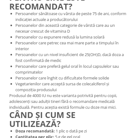
RECOMANDAT?
Persoanelor sănătoase cu vârsta de peste 75 de ani, conform
indicației actuale a producătorului
Persoanelor din această categorie de vârstă care au un
necesar crescut de vitamina D
Persoanelor cu expunere redusă la lumina solară
Persoanelor care petrec cea mai mare parte a timpului în
interior
Persoanelor cu un nivel insuficient de 25(OH)D, dacă doza a
fost confirmată de medic
Persoanelor care preferă gelul oral în locul capsulelor sau
comprimatelor
Persoanelor care înghit cu dificultate formele solide
Vegetarienilor care acceptă sursa de colecalciferol și
compoziția produsului
Produsul de 4000 IU nu este varianta potrivită pentru copii,
adolescenți sau adulții tineri fără o recomandare medicală
individuală. Pentru aceștia există formule cu doze mai mici.
CÂND ȘI CUM SE
UTILIZEAZĂ?
Doza recomandată:
1 plic o dată pe zi
Cantitatea per plic:
5 g de gel oral