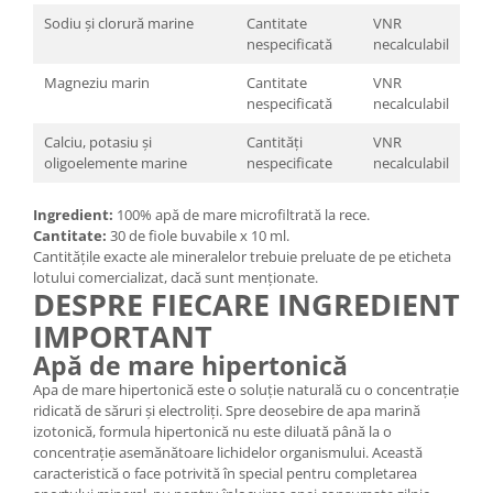
Sodiu și clorură marine
Cantitate
VNR
nespecificată
necalculabil
Magneziu marin
Cantitate
VNR
nespecificată
necalculabil
Calciu, potasiu și
Cantități
VNR
oligoelemente marine
nespecificate
necalculabil
Ingredient:
100% apă de mare microfiltrată la rece.
Cantitate:
30 de fiole buvabile x 10 ml.
Cantitățile exacte ale mineralelor trebuie preluate de pe eticheta
lotului comercializat, dacă sunt menționate.
DESPRE FIECARE INGREDIENT
IMPORTANT
Apă de mare hipertonică
Apa de mare hipertonică este o soluție naturală cu o concentrație
ridicată de săruri și electroliți. Spre deosebire de apa marină
izotonică, formula hipertonică nu este diluată până la o
concentrație asemănătoare lichidelor organismului. Această
caracteristică o face potrivită în special pentru completarea