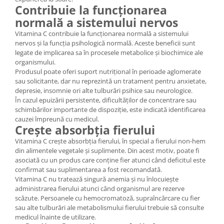
Contribuie la funcționarea
normală a sistemului nervos
Vitamina C contribuie la funcționarea normală a sistemului
nervos și la funcția psihologică normală. Aceste beneficii sunt
legate de implicarea sa în procesele metabolice și biochimice ale
organismului.
Produsul poate oferi suport nutrițional în perioade aglomerate
sau solicitante, dar nu reprezintă un tratament pentru anxietate,
depresie, insomnie ori alte tulburări psihice sau neurologice.
În cazul epuizării persistente, dificultăților de concentrare sau
schimbărilor importante de dispoziție, este indicată identificarea
cauzei împreună cu medicul.
Crește absorbția fierului
Vitamina C crește absorbția fierului, în special a fierului non-hem
din alimentele vegetale și suplimente. Din acest motiv, poate fi
asociată cu un produs care conține fier atunci când deficitul este
confirmat sau suplimentarea a fost recomandată.
Vitamina C nu tratează singură anemia și nu înlocuiește
administrarea fierului atunci când organismul are rezerve
scăzute. Persoanele cu hemocromatoză, supraîncărcare cu fier
sau alte tulburări ale metabolismului fierului trebuie să consulte
medicul înainte de utilizare.