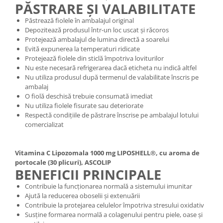
PĂSTRARE ȘI VALABILITATE
Păstrează fiolele în ambalajul original
Depozitează produsul într-un loc uscat și răcoros
Protejează ambalajul de lumina directă a soarelui
Evită expunerea la temperaturi ridicate
Protejează fiolele din sticlă împotriva loviturilor
Nu este necesară refrigerarea dacă eticheta nu indică altfel
Nu utiliza produsul după termenul de valabilitate înscris pe
ambalaj
O fiolă deschisă trebuie consumată imediat
Nu utiliza fiolele fisurate sau deteriorate
Respectă condițiile de păstrare înscrise pe ambalajul lotului
comercializat
Vitamina C Lipozomala 1000 mg LIPOSHELL®, cu aroma de
portocale (30 plicuri), ASCOLIP
BENEFICII PRINCIPALE
Contribuie la funcționarea normală a sistemului imunitar
Ajută la reducerea oboselii și extenuării
Contribuie la protejarea celulelor împotriva stresului oxidativ
Susține formarea normală a colagenului pentru piele, oase și