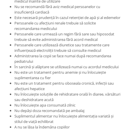
medicul înainte de utilizare
Nu se recomandă fără aviz medical persoanelor cu
insuficiență cardiacă
Este necesară prudență în cazul retenției de apă și al edemelor
Persoanele cu afecțiuni renale trebuie să solicite
recomandarea medicului
Persoanele care urmează un regim fără sare sau hiposodat
trebuie să evite administrarea fără acord medical
Persoanele care utilizează diuretice sau tratamente care
influențează electroliții trebuie să consulte medicul
Administrarea la copii se face numai după recomandarea
pediatrului
În sarcină și alăptare se utilizează numai cu acordul medicului
Nu este un tratament pentru anemie și nu înlocuiește
suplimentarea cu fier
Nu este un tratament pentru oboseala cronică, infecții sau
afecțiuni hepatice
Nu înlocuiește soluțiile de rehidratare orală în diaree, vărsături
sau deshidratare acută
Nu înlocuiește apa consumată zilnic
Nu depăși doza recomandată pe ambalaj
Suplimentul alimentar nu înlocuiește alimentația variată și
stilul de viață echilibrat
A nu se lăsa la îndemâna copiilor