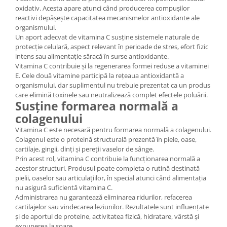
oxidativ. Acesta apare atunci când producerea compușilor
reactivi depășește capacitatea mecanismelor antioxidante ale
organismului.
Un aport adecvat de vitamina C susține sistemele naturale de
protecție celulară, aspect relevant în perioade de stres, efort fizic
intens sau alimentație săracă în surse antioxidante.
Vitamina C contribuie și la regenerarea formei reduse a vitaminei
E. Cele două vitamine participă la rețeaua antioxidantă a
organismului, dar suplimentul nu trebuie prezentat ca un produs
care elimină toxinele sau neutralizează complet efectele poluării.
Susține formarea normală a
colagenului
Vitamina C este necesară pentru formarea normală a colagenului.
Colagenul este o proteină structurală prezentă în piele, oase,
cartilaje, gingii, dinți și pereții vaselor de sânge.
Prin acest rol, vitamina C contribuie la funcționarea normală a
acestor structuri. Produsul poate completa o rutină destinată
pielii, oaselor sau articulațiilor, în special atunci când alimentația
nu asigură suficientă vitamina C.
Administrarea nu garantează eliminarea ridurilor, refacerea
cartilajelor sau vindecarea leziunilor. Rezultatele sunt influențate
și de aportul de proteine, activitatea fizică, hidratare, vârstă și
expunerea la soare.