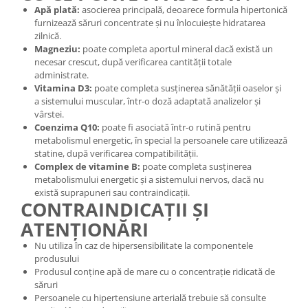
Apă plată:
asocierea principală, deoarece formula hipertonică
furnizează săruri concentrate și nu înlocuiește hidratarea
zilnică.
Magneziu:
poate completa aportul mineral dacă există un
necesar crescut, după verificarea cantității totale
administrate.
Vitamina D3:
poate completa susținerea sănătății oaselor și
a sistemului muscular, într-o doză adaptată analizelor și
vârstei.
Coenzima Q10:
poate fi asociată într-o rutină pentru
metabolismul energetic, în special la persoanele care utilizează
statine, după verificarea compatibilității.
Complex de vitamine B:
poate completa susținerea
metabolismului energetic și a sistemului nervos, dacă nu
există suprapuneri sau contraindicații.
CONTRAINDICAȚII ȘI
ATENȚIONĂRI
Nu utiliza în caz de hipersensibilitate la componentele
produsului
Produsul conține apă de mare cu o concentrație ridicată de
săruri
Persoanele cu hipertensiune arterială trebuie să consulte