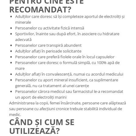
PENTRU CINE ESTE
RECOMANDAT?
Adulților care doresc să își completeze aportul de electroliți și
minerale
Persoanelor cu activitate fizică intensă
Sportivilor, înainte sau după efort, în asociere cu hidratare
adecvată
Persoanelor care transpiră abundent
Adulților aflați în perioade solicitante
Persoanelor care preferă fiolele orale în locul capsulelor
Persoanelor care doresc o formulă simplă, cu 100% apă de
mare
Adulților aflați în convalescență, numai cu acordul medicului
Persoanelor cu aport mineral insuficient, ca suplimentare
generală, nu ca tratament al unei carențe
Persoanelor cărora medicul sau farmacistul le-a recomandat
un aport de electroliți marini
Administrarea la copii, femei însărcinate, persoane care alăptează
sau persoane cu afecțiuni cronice trebuie stabilită individual de
medic.
CÂND ȘI CUM SE
UTILIZEAZĂ?