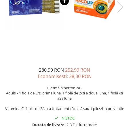
Oase & dinți
Îngrijirea Tenului
Colagen
Zinc Bisglicinat
Piele, păr & unghii
Creme de față
Creatina
Tranzit intestinal
Seruri
Crom
Creme cu SPF
Colesterol & tensiune
Demachiante
Curcumin (Turmeric)
Sănătatea copiilor
Geluri de curățare
Enzime
Performanta sportiva
Ape micelare
Fibre
Sanatate Orala
Tonere
Fier
Alergii
Măști pentru față
280,99 RON
252,99 RON
Garcinia
Exfoliante
Anti Intepaturi
Economisesti:
28,00
RON
Creme pentru ochi
Ghimbir
Balsam buze
Ginkgo biloba
Plasmă hipertonica -
Adulti - 1 fiolă de 3/zi prima luna, 1 fiolă de 2/zi a doua luna, 1 fiolă /zi
Îngrijirea Corpului
Ginseng
a3a luna
Creme de corp
Glucozamina
Vitamina C- 1 plic de 3/zi ca tratament răceală sau 1 plic/zi in preventie
Loțiuni
Glutation
Unturi de corp
IN STOC
L-Arginina
Uleiuri de corp
Durata de livrare:
2-3 Zile lucratoare