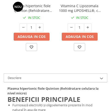
Plasma hipertonic fiole
Vitamina C Lipozomala
Mary & May
NOU
Seleniu
Quinton (Rehidratare
1000 mg LIPOSHELL®, cu
COSRX
Seminte de in
celulara la nivel micro)
aroma de portocale (30
IN STOC
IN STOC
BIODANCE
plicuri), ASCOLIP
Silimarina
OOTD
Spirulina
Cettua
ADAUGA IN COS
ADAUGA IN COS
Ulei de cocos
Haruharu Wonder
Medicube
Ulei de peste
ARIUL
Ulei MCT
Dr. Althea
Vitamina A
DELLA BORN
Vitamina B
Vitamina C
Descriere
Vitamina D
Plasma hipertonic fiole Quinton (Rehidratare celulara la
Vitamina E
nivel micro)
BENEFICII PRINCIPALE
Vitamina K
Furnizează electroliți și oligoelemente prezente în mod
Zinc
natural în apa de mare