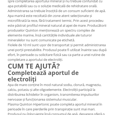
spre completarea aportului mineral și nu trebuie confundat cu
apa potabilă sau cu o soluție medicală de rehidratare orală.
Administrarea sa trebuie însoțită de un consum suficient de apă.
Apa marină este recoltată din zone atent selecționate și
microfiltrată la rece, fără tratament termic. Prin acest procedeu
este păstrat profilul mineral natural al apei de mare. Producătorii
produselor Quinton menționează un spectru complex de
elemente marine, însă cantitățile individuale ale tuturor
mineralelor nu sunt comunicate pe etichetă.
Fiolele de 10 ml sunt ușor de transportat și permit administrarea
unei porții prestabilite. Produsul poate fi utilizat înainte sau după
efort, în perioade cu solicitare fizică sau ca parte a unei rutine de
completare a aportului de electroliți.
CUM TE AJUTĂ?
Completează aportul de
electroliți
Apa de mare conține în mod natural sodiu, clorură, magneziu,
calciu, potasiu și alte oligoelemente. Electroliții participă la
distribuirea lichidelor în organism, transmiterea impulsurilor
nervoase și funcționarea sistemului muscular.
Plasma Quinton Hipertonic poate completa aportul mineral în
perioade în care pierderile prin transpirație sunt mai mari.
Produsul nu înlocuiește însă consumul de apă, deoarece oferă o