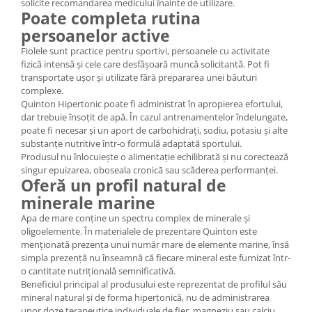
solicite recomandarea medicului înainte de utilizare.
Poate completa rutina
persoanelor active
Fiolele sunt practice pentru sportivi, persoanele cu activitate
fizică intensă și cele care desfășoară muncă solicitantă. Pot fi
transportate ușor și utilizate fără prepararea unei băuturi
complexe.
Quinton Hipertonic poate fi administrat în apropierea efortului,
dar trebuie însoțit de apă. În cazul antrenamentelor îndelungate,
poate fi necesar și un aport de carbohidrați, sodiu, potasiu și alte
substanțe nutritive într-o formulă adaptată sportului.
Produsul nu înlocuiește o alimentație echilibrată și nu corectează
singur epuizarea, oboseala cronică sau scăderea performanței.
Oferă un profil natural de
minerale marine
Apa de mare conține un spectru complex de minerale și
oligoelemente. În materialele de prezentare Quinton este
menționată prezența unui număr mare de elemente marine, însă
simpla prezență nu înseamnă că fiecare mineral este furnizat într-
o cantitate nutrițională semnificativă.
Beneficiul principal al produsului este reprezentat de profilul său
mineral natural și de forma hipertonică, nu de administrarea
unor doze terapeutice individuale de fier, magneziu sau calciu.