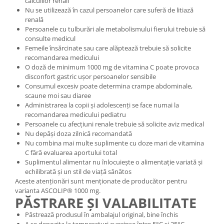
calculilor renali
Nu se utilizează în cazul persoanelor care suferă de litiază
renală
Persoanele cu tulburări ale metabolismului fierului trebuie să
consulte medicul
Femeile însărcinate sau care alăptează trebuie să solicite
recomandarea medicului
O doză de minimum 1000 mg de vitamina C poate provoca
disconfort gastric ușor persoanelor sensibile
Consumul excesiv poate determina crampe abdominale,
scaune moi sau diaree
Administrarea la copii și adolescenți se face numai la
recomandarea medicului pediatru
Persoanele cu afecțiuni renale trebuie să solicite aviz medical
Nu depăși doza zilnică recomandată
Nu combina mai multe suplimente cu doze mari de vitamina
C fără evaluarea aportului total
Suplimentul alimentar nu înlocuiește o alimentație variată și
echilibrată și un stil de viață sănătos
Aceste atenționări sunt menționate de producător pentru
varianta ASCOLIP® 1000 mg.
PĂSTRARE ȘI VALABILITATE
Păstrează produsul în ambalajul original, bine închis