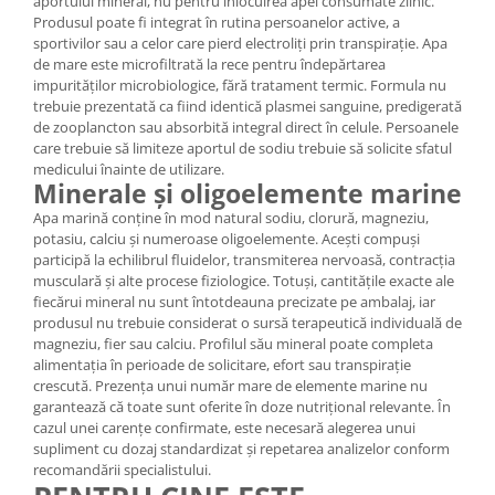
aportului mineral, nu pentru înlocuirea apei consumate zilnic.
Produsul poate fi integrat în rutina persoanelor active, a
sportivilor sau a celor care pierd electroliți prin transpirație. Apa
de mare este microfiltrată la rece pentru îndepărtarea
impurităților microbiologice, fără tratament termic. Formula nu
trebuie prezentată ca fiind identică plasmei sanguine, predigerată
de zooplancton sau absorbită integral direct în celule. Persoanele
care trebuie să limiteze aportul de sodiu trebuie să solicite sfatul
medicului înainte de utilizare.
Minerale și oligoelemente marine
Apa marină conține în mod natural sodiu, clorură, magneziu,
potasiu, calciu și numeroase oligoelemente. Acești compuși
participă la echilibrul fluidelor, transmiterea nervoasă, contracția
musculară și alte procese fiziologice. Totuși, cantitățile exacte ale
fiecărui mineral nu sunt întotdeauna precizate pe ambalaj, iar
produsul nu trebuie considerat o sursă terapeutică individuală de
magneziu, fier sau calciu. Profilul său mineral poate completa
alimentația în perioade de solicitare, efort sau transpirație
crescută. Prezența unui număr mare de elemente marine nu
garantează că toate sunt oferite în doze nutrițional relevante. În
cazul unei carențe confirmate, este necesară alegerea unui
supliment cu dozaj standardizat și repetarea analizelor conform
recomandării specialistului.