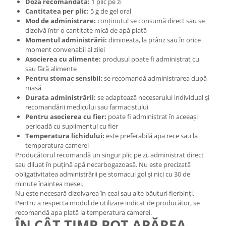
Doza recomandată:
1 plic pe zi
Cantitatea per plic:
5 g de gel oral
Mod de administrare:
conținutul se consumă direct sau se
dizolvă într-o cantitate mică de apă plată
Momentul administrării:
dimineața, la prânz sau în orice
moment convenabil al zilei
Asocierea cu alimente:
produsul poate fi administrat cu
sau fără alimente
Pentru stomac sensibil:
se recomandă administrarea după
masă
Durata administrării:
se adaptează necesarului individual și
recomandării medicului sau farmacistului
Pentru asocierea cu fier:
poate fi administrat în aceeași
perioadă cu suplimentul cu fier
Temperatura lichidului:
este preferabilă apa rece sau la
temperatura camerei
Producătorul recomandă un singur plic pe zi, administrat direct
sau diluat în puțină apă necarbogazoasă. Nu este precizată
obligativitatea administrării pe stomacul gol și nici cu 30 de
minute înaintea mesei.
Nu este necesară dizolvarea în ceai sau alte băuturi fierbinți.
Pentru a respecta modul de utilizare indicat de producător, se
recomandă apa plată la temperatura camerei.
ÎN CÂT TIMP POT APĂREA