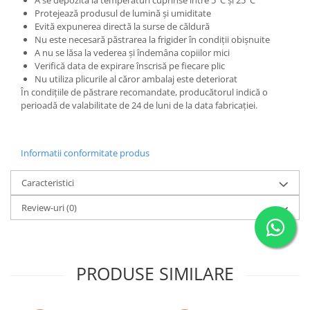
A se depozita la temperaturi cuprinse între 5°C și 25°C
Protejează produsul de lumină și umiditate
Evită expunerea directă la surse de căldură
Nu este necesară păstrarea la frigider în condiții obișnuite
A nu se lăsa la vederea și îndemâna copiilor mici
Verifică data de expirare înscrisă pe fiecare plic
Nu utiliza plicurile al căror ambalaj este deteriorat
În condițiile de păstrare recomandate, producătorul indică o
perioadă de valabilitate de 24 de luni de la data fabricației.
Informatii conformitate produs
Caracteristici
Review-uri
(0)
PRODUSE SIMILARE