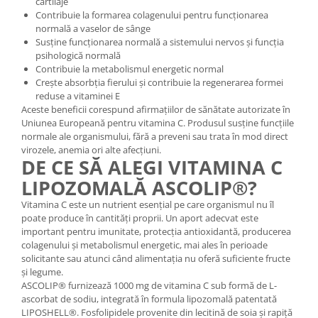
cartilaje
Contribuie la formarea colagenului pentru funcționarea
normală a vaselor de sânge
Susține funcționarea normală a sistemului nervos și funcția
psihologică normală
Contribuie la metabolismul energetic normal
Crește absorbția fierului și contribuie la regenerarea formei
reduse a vitaminei E
Aceste beneficii corespund afirmațiilor de sănătate autorizate în
Uniunea Europeană pentru vitamina C. Produsul susține funcțiile
normale ale organismului, fără a preveni sau trata în mod direct
virozele, anemia ori alte afecțiuni.
DE CE SĂ ALEGI VITAMINA C
LIPOZOMALĂ ASCOLIP®?
Vitamina C este un nutrient esențial pe care organismul nu îl
poate produce în cantități proprii. Un aport adecvat este
important pentru imunitate, protecția antioxidantă, producerea
colagenului și metabolismul energetic, mai ales în perioade
solicitante sau atunci când alimentația nu oferă suficiente fructe
și legume.
ASCOLIP® furnizează 1000 mg de vitamina C sub formă de L-
ascorbat de sodiu, integrată în formula lipozomală patentată
LIPOSHELL®. Fosfolipidele provenite din lecitină de soia și rapiță