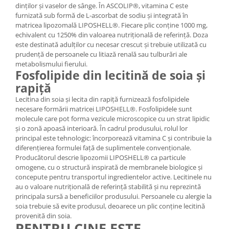
dinților și vaselor de sânge. În ASCOLIP®, vitamina C este
furnizată sub formă de L-ascorbat de sodiu și integrată în
matricea lipozomală LIPOSHELL®. Fiecare plic conține 1000 mg,
echivalent cu 1250% din valoarea nutrițională de referință. Doza
este destinată adulților cu necesar crescut și trebuie utilizată cu
prudență de persoanele cu litiază renală sau tulburări ale
metabolismului fierului.
Fosfolipide din lecitină de soia și
rapiță
Lecitina din soia și lecita din rapiță furnizează fosfolipidele
necesare formării matricei LIPOSHELL®. Fosfolipidele sunt
molecule care pot forma vezicule microscopice cu un strat lipidic
și o zonă apoasă interioară. În cadrul produsului, rolul lor
principal este tehnologic: încorporează vitamina C și contribuie la
diferențierea formulei față de suplimentele convenționale.
Producătorul descrie lipozomii LIPOSHELL® ca particule
omogene, cu o structură inspirată de membranele biologice și
concepute pentru transportul ingredientelor active. Lecitinele nu
au o valoare nutrițională de referință stabilită și nu reprezintă
principala sursă a beneficiilor produsului. Persoanele cu alergie la
soia trebuie să evite produsul, deoarece un plic conține lecitină
provenită din soia.
PENTRU CINE ESTE