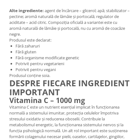
Alte ingrediente:
agent de încărcare – glicerol; apă; stabilizator –
pectine; aromă naturală de lămâie și portocală; regulator de
aciditate – acid citric. Compoziția oficială a variantei este cu
aromă naturală de lămâie și portocală, nu cu aromă de coacăze
negre.
Produsul este declarat:
Fără zaharuri
Fără gluten
Fără organisme modificate genetic
Potrivit pentru vegetarieni
Potrivit pentru vegani
Produsul conține soia.
DESPRE FIECARE INGREDIENT
IMPORTANT
Vitamina C – 1000 mg
Vitamina C este un nutrient esențial implicat în funcționarea
normală a sistemului imunitar, protecția celulelor împotriva
stresului oxidativ și reducerea oboselii. Contribuie la
metabolismul energetic, la funcționarea sistemului nervos și la
funcția psihologică normală. Un alt rol important este susținerea
formării colagenului necesar pielii, oaselor, cartilajelor, gingiilor,