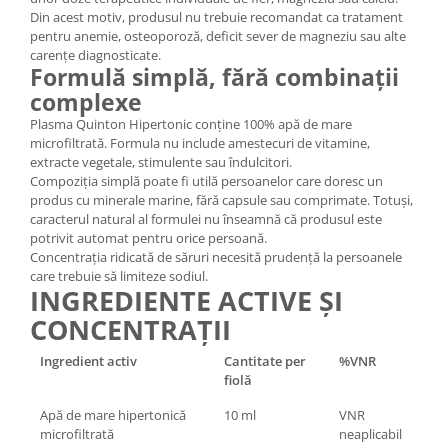
Din acest motiv, produsul nu trebuie recomandat ca tratament
pentru anemie, osteoporoză, deficit sever de magneziu sau alte
carențe diagnosticate.
Formulă simplă, fără combinații
complexe
Plasma Quinton Hipertonic conține 100% apă de mare
microfiltrată. Formula nu include amestecuri de vitamine,
extracte vegetale, stimulente sau îndulcitori.
Compoziția simplă poate fi utilă persoanelor care doresc un
produs cu minerale marine, fără capsule sau comprimate. Totuși,
caracterul natural al formulei nu înseamnă că produsul este
potrivit automat pentru orice persoană.
Concentrația ridicată de săruri necesită prudență la persoanele
care trebuie să limiteze sodiul.
INGREDIENTE ACTIVE ȘI
CONCENTRAȚII
Ingredient activ
Cantitate per
%VNR
fiolă
Apă de mare hipertonică
10 ml
VNR
microfiltrată
neaplicabil