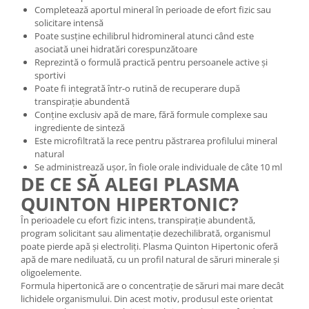
Completează aportul mineral în perioade de efort fizic sau
Cătină
solicitare intensă
Chlorella
Poate susține echilibrul hidromineral atunci când este
asociată unei hidratări corespunzătoare
Colina
Reprezintă o formulă practică pentru persoanele active și
Electroliti
sportivi
Poate fi integrată într-o rutină de recuperare după
Produse Apicole
transpirație abundentă
Conține exclusiv apă de mare, fără formule complexe sau
Cacao
ingrediente de sinteză
Este microfiltrată la rece pentru păstrarea profilului mineral
natural
Se administrează ușor, în fiole orale individuale de câte 10 ml
DE CE SĂ ALEGI PLASMA
QUINTON HIPERTONIC?
În perioadele cu efort fizic intens, transpirație abundentă,
program solicitant sau alimentație dezechilibrată, organismul
poate pierde apă și electroliți. Plasma Quinton Hipertonic oferă
apă de mare nediluată, cu un profil natural de săruri minerale și
oligoelemente.
Formula hipertonică are o concentrație de săruri mai mare decât
lichidele organismului. Din acest motiv, produsul este orientat