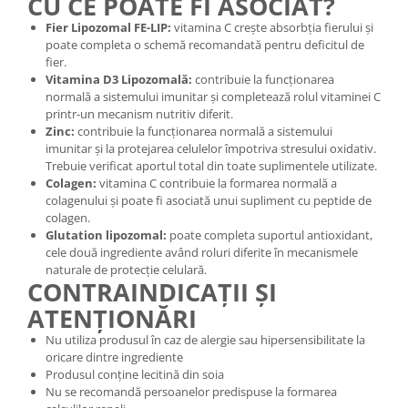
CU CE POATE FI ASOCIAT?
Fier Lipozomal FE-LIP:
vitamina C crește absorbția fierului și
poate completa o schemă recomandată pentru deficitul de
fier.
Vitamina D3 Lipozomală:
contribuie la funcționarea
normală a sistemului imunitar și completează rolul vitaminei C
printr-un mecanism nutritiv diferit.
Zinc:
contribuie la funcționarea normală a sistemului
imunitar și la protejarea celulelor împotriva stresului oxidativ.
Trebuie verificat aportul total din toate suplimentele utilizate.
Colagen:
vitamina C contribuie la formarea normală a
colagenului și poate fi asociată unui supliment cu peptide de
colagen.
Glutation lipozomal:
poate completa suportul antioxidant,
cele două ingrediente având roluri diferite în mecanismele
naturale de protecție celulară.
CONTRAINDICAȚII ȘI
ATENȚIONĂRI
Nu utiliza produsul în caz de alergie sau hipersensibilitate la
oricare dintre ingrediente
Produsul conține lecitină din soia
Nu se recomandă persoanelor predispuse la formarea