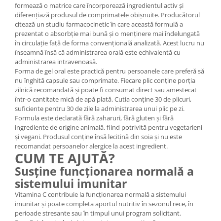
formează o matrice care încorporează ingredientul activ și
diferențiază produsul de comprimatele obișnuite. Producătorul
citează un studiu farmacocinetic în care această formulă a
prezentat o absorbție mai bună și o menținere mai îndelungată
în circulație față de forma convențională analizată. Acest lucru nu
înseamnă însă că administrarea orală este echivalentă cu
administrarea intravenoasă.
Forma de gel oral este practică pentru persoanele care preferă să
nu înghită capsule sau comprimate. Fiecare plic conține porția
zilnică recomandată și poate fi consumat direct sau amestecat
într-o cantitate mică de apă plată. Cutia conține 30 de plicuri,
suficiente pentru 30 de zile la administrarea unui plic pe zi.
Formula este declarată fără zaharuri, fără gluten și fără
ingrediente de origine animală, fiind potrivită pentru vegetarieni
și vegani. Produsul conține însă lecitină din soia și nu este
recomandat persoanelor alergice la acest ingredient.
CUM TE AJUTĂ?
Susține funcționarea normală a
sistemului imunitar
Vitamina C contribuie la funcționarea normală a sistemului
imunitar și poate completa aportul nutritiv în sezonul rece, în
perioade stresante sau în timpul unui program solicitant.