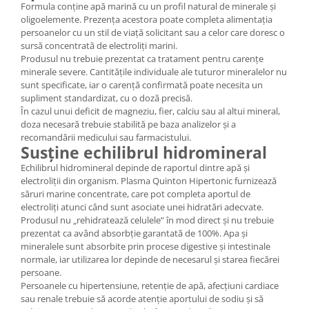
Formula conține apă marină cu un profil natural de minerale și
oligoelemente. Prezența acestora poate completa alimentația
persoanelor cu un stil de viață solicitant sau a celor care doresc o
sursă concentrată de electroliți marini.
Produsul nu trebuie prezentat ca tratament pentru carențe
minerale severe. Cantitățile individuale ale tuturor mineralelor nu
sunt specificate, iar o carență confirmată poate necesita un
supliment standardizat, cu o doză precisă.
În cazul unui deficit de magneziu, fier, calciu sau al altui mineral,
doza necesară trebuie stabilită pe baza analizelor și a
recomandării medicului sau farmacistului.
Susține echilibrul hidromineral
Echilibrul hidromineral depinde de raportul dintre apă și
electroliții din organism. Plasma Quinton Hipertonic furnizează
săruri marine concentrate, care pot completa aportul de
electroliți atunci când sunt asociate unei hidratări adecvate.
Produsul nu „rehidratează celulele” în mod direct și nu trebuie
prezentat ca având absorbție garantată de 100%. Apa și
mineralele sunt absorbite prin procese digestive și intestinale
normale, iar utilizarea lor depinde de necesarul și starea fiecărei
persoane.
Persoanele cu hipertensiune, retenție de apă, afecțiuni cardiace
sau renale trebuie să acorde atenție aportului de sodiu și să