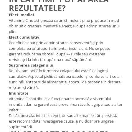
REZULTATELE?
Efect imediat
Vitamina C nu acționează ca un stimulent și nu produce în mod
obișnuit o creștere imediată a energiei după administrarea unui
plic.
Efect cumulativ
Beneficiile apar prin administrarea consecventă și prin
completarea unui aport alimentar insuficient. Nu se poate
garanta reducerea oboselii după 7–10 zile sau creșterea
rezistenței la infecții după una-două săptămâni.
Susținerea colagenului
Rolul vitaminei C în formarea colagenului este fiziologic și
cumulativ. Aspectul pielii, sănătatea oaselor și confortul articular
sunt influențate și de alimentație, aportul de proteine, hidratare,
mișcare și vârstă.
Imunitate
Vitamina C contribuie la funcționarea normală a sistemului
imunitar, dar nu garantează prevenirea răcelilor, gripei sau a altor
infecții.
Dacă oboseala, infecțiile repetate sau alte manifestări persistă,
este recomandată investigarea cauzei și nu doar prelungirea
suplimentării.