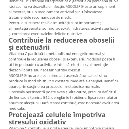
Beneficiul nu trebuie interpretat ca o garanție că persoana nu va
răci sau nu va dezvolta o infecție. ASCOLIP® este un supliment
alimentar, nu un medicament antiviral și nu înlocuiește
tratamentele recomandate de medic.
Pentru o susținere reală a imunității sunt importante și
alimentația variată, somnul adecvat, hidratarea, activitatea fizică
și corectarea eventualelor deficite nutritive.
Contribuie la reducerea oboselii
și extenuării
Vitamina C participă la metabolismul energetic normal și
contribuie la reducerea oboselii și extenuării. Produsul poate fi
util în perioade cu activitate intensă, efort fizic, alimentație
dezechilibrată sau necesar nutritiv crescut.
ASCOLIP® nu are efect stimulant asemănător cafelei și nu
produce în mod obișnuit o creștere imediată a energiei. Beneficiul
apare prin susținerea proceselor metabolice normale.
Oboseala persistentă poate avea și alte cauze, precum deficitul
de fier sau vitamina B12, dereglările tiroidiene, lipsa somnului ori
anumite afecțiuni. Dacă starea continuă, este necesară evaluarea
medicală.
Protejează celulele împotriva
stresului oxidativ
Vitamina C contribuie la protejarea celulelor împotriva stresului