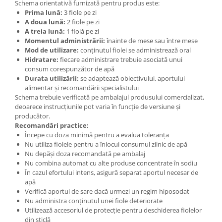
Schema orientativă furnizată pentru produs este:
Prima lună:
3 fiole pe zi
A doua lună:
2 fiole pe zi
A treia lună:
1 fiolă pe zi
Momentul administrării:
înainte de mese sau între mese
Mod de utilizare:
conținutul fiolei se administrează oral
Hidratare:
fiecare administrare trebuie asociată unui
consum corespunzător de apă
Durata utilizării:
se adaptează obiectivului, aportului
alimentar și recomandării specialistului
Schema trebuie verificată pe ambalajul produsului comercializat,
deoarece instrucțiunile pot varia în funcție de versiune și
producător.
Recomandări practice:
Începe cu doza minimă pentru a evalua toleranța
Nu utiliza fiolele pentru a înlocui consumul zilnic de apă
Nu depăși doza recomandată pe ambalaj
Nu combina automat cu alte produse concentrate în sodiu
În cazul efortului intens, asigură separat aportul necesar de
apă
Verifică aportul de sare dacă urmezi un regim hiposodat
Nu administra conținutul unei fiole deteriorate
Utilizează accesoriul de protecție pentru deschiderea fiolelor
din sticlă