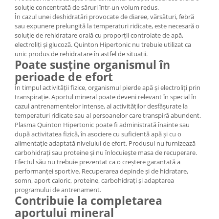
soluție concentrată de săruri într-un volum redus.
În cazul unei deshidratări provocate de diaree, vărsături, febră
sau expunere prelungită la temperaturi ridicate, este necesară o
soluție de rehidratare orală cu proporții controlate de apă,
electroliți și glucoză. Quinton Hipertonic nu trebuie utilizat ca
unic produs de rehidratare în astfel de situații.
Poate susține organismul în
perioade de efort
În timpul activității fizice, organismul pierde apă și electroliți prin
transpirație. Aportul mineral poate deveni relevant în special în
cazul antrenamentelor intense, al activităților desfășurate la
temperaturi ridicate sau al persoanelor care transpiră abundent.
Plasma Quinton Hipertonic poate fi administrată înainte sau
după activitatea fizică, în asociere cu suficientă apă și cu o
alimentație adaptată nivelului de efort. Produsul nu furnizează
carbohidrați sau proteine și nu înlocuiește masa de recuperare.
Efectul său nu trebuie prezentat ca o creștere garantată a
performanței sportive. Recuperarea depinde și de hidratare,
somn, aport caloric, proteine, carbohidrați și adaptarea
programului de antrenament.
Contribuie la completarea
aportului mineral