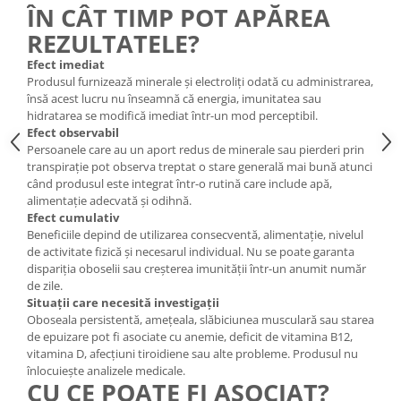
ÎN CÂT TIMP POT APĂREA
REZULTATELE?
Efect imediat
Produsul furnizează minerale și electroliți odată cu administrarea,
însă acest lucru nu înseamnă că energia, imunitatea sau
hidratarea se modifică imediat într-un mod perceptibil.
Efect observabil
Persoanele care au un aport redus de minerale sau pierderi prin
transpirație pot observa treptat o stare generală mai bună atunci
când produsul este integrat într-o rutină care include apă,
alimentație adecvată și odihnă.
Efect cumulativ
Beneficiile depind de utilizarea consecventă, alimentație, nivelul
de activitate fizică și necesarul individual. Nu se poate garanta
dispariția oboselii sau creșterea imunității într-un anumit număr
de zile.
Situații care necesită investigații
Oboseala persistentă, amețeala, slăbiciunea musculară sau starea
de epuizare pot fi asociate cu anemie, deficit de vitamina B12,
vitamina D, afecțiuni tiroidiene sau alte probleme. Produsul nu
înlocuiește analizele medicale.
CU CE POATE FI ASOCIAT?