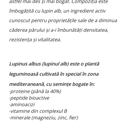
astfel mai des și mai bogat. Compoziția este
îmbogățită cu lupin alb, un ingredient activ
cunoscut pentru proprietățile sale de a diminua
căderea părului și a-i îmbunătăți densitatea,
rezistența și vitalitatea.
Lupinus albus (lupinul alb) este o plantă
leguminoasă cultivată în special în zona
mediteraneană, cu semințe bogate în:
proteine (până la 40%)
·
peptide bioactive
·
aminoacizi
·
vitamine din complexul B
·
minerale (magneziu, zinc, fier)
·