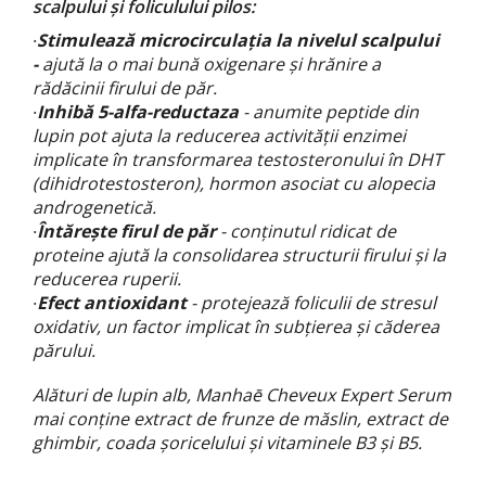
scalpului și foliculului pilos:
Stimulează microcirculația la nivelul scalpului
·
-
ajută la o mai bună oxigenare și hrănire a
rădăcinii firului de păr.
Inhibă 5-alfa-reductaza
- anumite peptide din
·
lupin pot ajuta la reducerea activității enzimei
implicate în transformarea testosteronului în DHT
(dihidrotestosteron), hormon asociat cu alopecia
androgenetică.
Întărește firul de păr
- conținutul ridicat de
·
proteine ajută la consolidarea structurii firului și la
reducerea ruperii.
Efect antioxidant
- protejează foliculii de stresul
·
oxidativ, un factor implicat în subțierea și căderea
părului.
Alături de lupin alb, Manha
ē
Cheveux Expert Serum
mai conține extract de frunze de măslin, extract de
ghimbir, coada șoricelului și vitaminele B3 și B5.