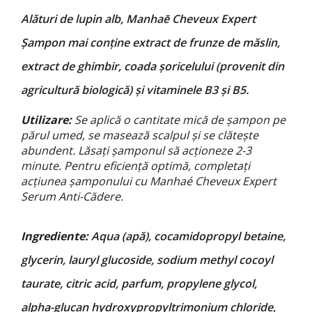
Alături de lupin alb, Manhaē Cheveux Expert
Șampon mai conține extract de frunze de măslin,
extract de ghimbir, coada șoricelului (provenit din
agricultură biologică) și vitaminele B3 și B5.
Utilizare:
Se aplică o cantitate mică de șampon pe
părul umed, se masează scalpul și se clătește
abundent. Lăsați șamponul să acționeze 2-3
minute. Pentru eficiență optimă, completați
acțiunea șamponului cu M
anhaé Cheveux Expert
Serum Anti-Cădere.
Ingrediente:
A
qua (apă), cocamidopropyl betaine,
glycerin, lauryl glucoside, sodium methyl cocoyl
taurate, citric acid, parfum, propylene glycol,
alpha-glucan hydroxypropyltrimonium chloride,