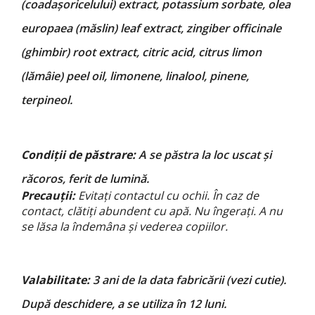
(coadașoricelului) extract, potassium sorbate, olea
europaea (măslin) leaf extract, zingiber officinale
(ghimbir) root extract, citric acid, citrus limon
(lămâie) peel oil, limonene, linalool, pinene,
terpineol.
Condiții de păstrare:
A se păstra la loc uscat și
răcoros, ferit de lumină.
Precauții:
Evitați contactul cu ochii. În caz de
contact, clătiți abundent cu apă. Nu îngerați. A nu
se lăsa la îndemâna și vederea copiilor.
Valabilitate:
3 ani de la data fabricării (vezi cutie).
După deschidere, a se utiliza în 12 luni.