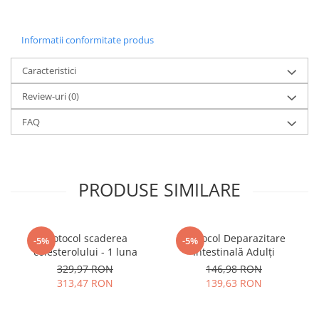
Informatii conformitate produs
Caracteristici
Review-uri
(0)
FAQ
PRODUSE SIMILARE
Protocol scaderea
Protocol Deparazitare
-5%
-5%
colesterolului - 1 luna
Intestinală Adulți
329,97 RON
146,98 RON
313,47 RON
139,63 RON