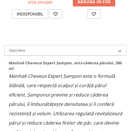
ADAUGA IN COS
STOC EPUIZAT
Cătină
Chlorella
INDISPONIBIL
Colina
Electroliti
Produse Apicole
Cacao
Descriere
Manhaē Cheveux Expert Șampon, anti-căderea părului, 200
ml
Manhaē Cheveux Expert Șampon este o formulă
blândă, care respectă scalpul și curăță părul
eficient. Șamponul previne și reduce căderea
părului, îi îmbunătățește densitatea și îi conferă
rezistență și volum. Utilizarea regulată revitalizează
părul și reduce căderea firelor de păr, care devine