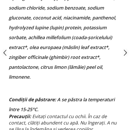
sodium chloride, sodium benzoate, sodium
gluconate, coconut acid, niacinamide, panthenol,
hydrolyzed lupine (lupin) protein, potassium
sorbate, achillea millefolium (coada-șoricelului)
extract*, olea europaea (măslin) leaf extract*,
zingiber officinale (ghimbir) root extract*,
pantolactone, citrus limon (lămâie) peel oil,
limonene.
Condiții de păstrare:
A se păstra la temperaturi
între 15-25°C.
Precauții:
Evitați contactul cu ochii. În caz de
contact, clătiți abundent cu apă. Nu îngerați. A nu
se lăsa la îndemâna și vederea copiilor.