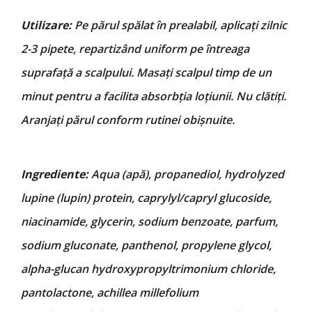
Utilizare:
Pe părul spălat în prealabil, aplicați zilnic
2-3 pipete, repartizând uniform pe
întreaga
suprafață a scalpului. Masați scalpul timp de un
minut pentru a facilita absorbția
loțiunii. Nu clătiți.
Aranjați părul conform rutinei obișnuite.
Ingrediente:
Aqua (apă), propanediol, hydrolyzed
lupine (lupin) protein, caprylyl/capryl glucoside,
niacinamide, glycerin, sodium benzoate, parfum,
sodium gluconate, panthenol, propylene glycol,
alpha-glucan hydroxypropyltrimonium chloride,
pantolactone, achillea millefolium