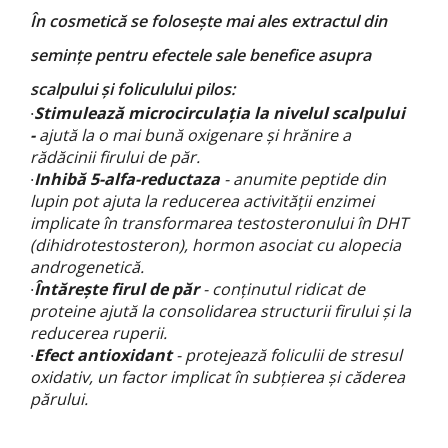
În cosmetică se folosește mai ales extractul din
semințe pentru
efectele sale benefice asupra
scalpului și foliculului pilos:
Stimulează microcirculația la nivelul scalpului
·
-
ajută la o mai bună oxigenare și hrănire a
rădăcinii firului de păr.
Inhibă 5-alfa-reductaza
- anumite peptide din
·
lupin pot ajuta la reducerea activității enzimei
implicate în transformarea testosteronului în DHT
(dihidrotestosteron), hormon asociat cu alopecia
androgenetică.
Întărește firul de păr
- conținutul ridicat de
·
proteine ajută la consolidarea structurii firului și la
reducerea ruperii.
Efect antioxidant
- protejează foliculii de stresul
·
oxidativ, un factor implicat în subțierea și căderea
părului.