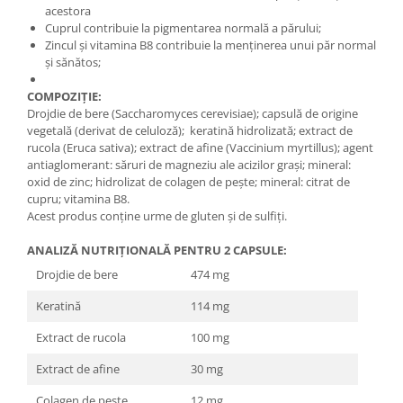
acestora
Cuprul contribuie la pigmentarea normală a părului;
Zincul și vitamina B8 contribuie la menținerea unui păr normal
și sănătos;
COMPOZIȚIE:
Drojdie de bere (Saccharomyces cerevisiae); capsulă de origine
vegetală (derivat de celuloză); keratină hidrolizată; extract de
rucola (Eruca sativa); extract de afine (Vaccinium myrtillus); agent
antiaglomerant: săruri de magneziu ale acizilor grași; mineral:
oxid de zinc; hidrolizat de colagen de pește; mineral: citrat de
cupru; vitamina B8.
Acest produs conține urme de gluten și de sulfiți.
ANALIZĂ NUTRIȚIONALĂ PENTRU 2 CAPSULE
:
Drojdie de bere
474 mg
Keratină
114 mg
Extract de rucola
100 mg
Extract de afine
30 mg
Colagen de pește
12 mg