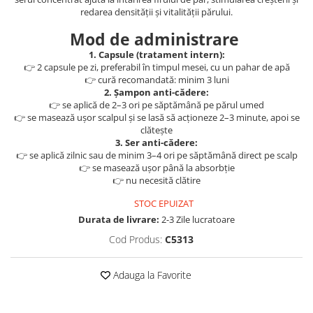
Geluri de duș
L-Carnitina
redarea densității și vitalității părului.
Scruburi
L-Glutamina
Mod de administrare
Protecție Solară
Lecitina
1. Capsule (tratament intern):
Creme SPF față
👉 2 capsule pe zi, preferabil în timpul mesei, cu un pahar de apă
Maca
👉 cură recomandată: minim 3 luni
Creme SPF corp
2. Șampon anti-cădere:
Magneziu
Spray SPF
👉 se aplică de 2–3 ori pe săptămână pe părul umed
Miere de Manuka
👉 se masează ușor scalpul și se lasă să acționeze 2–3 minute, apoi se
Uleiuri bronzare
clătește
After Sun
MSM
3. Ser anti-cădere:
👉 se aplică zilnic sau de minim 3–4 ori pe săptămână direct pe scalp
Acceleratoare bronz
Multivitamine
👉 se masează ușor până la absorbție
Igienă Personală
👉 nu necesită clătire
Omega
Deodorante
STOC EPUIZAT
Palmier pitic
Mâini și Unghii
Durata de livrare:
2-3 Zile lucratoare
Probiotice
Creme mâini
Cod Produs:
C5313
Proteine din zer (Whey Protein)
Tratamente unghii
Quercetin
Cosmetice coreene
Adauga la Favorite
Resveratrol
Beauty of Joseon
Scortisoara
PETITFEE