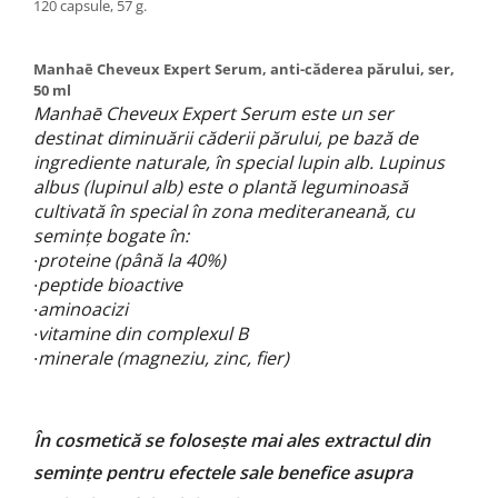
120 capsule, 57 g.
Manhaē Cheveux Expert Serum, anti-căderea părului, ser,
50 ml
Manha
ē
Cheveux Expert Serum este un ser
destinat diminuării căderii părului, pe bază de
ingrediente naturale, în special lupin alb. Lupinus
albus (lupinul alb) este o plantă leguminoasă
cultivată în special în zona mediteraneană, cu
semințe bogate în:
proteine (până la 40%)
·
peptide bioactive
·
aminoacizi
·
vitamine din complexul B
·
minerale (magneziu, zinc, fier)
·
În cosmetică se folosește mai ales extractul din
semințe pentru
efectele sale benefice asupra