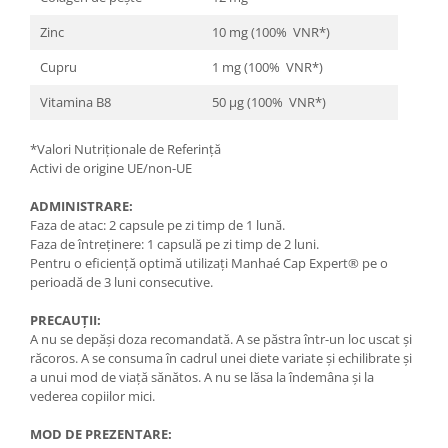
Zinc
10 mg (100% VNR*)
Cupru
1 mg (100% VNR*)
Vitamina B8
50 μg (100% VNR*)
*Valori Nutriționale de Referință
Activi de origine UE/non-UE
ADMINISTRARE:
Faza de atac: 2 capsule pe zi timp de 1 lună.
Faza de întreținere: 1 capsulă pe zi timp de 2 luni.
Pentru o eficiență optimă utilizați Manhaé Cap Expert® pe o
perioadă de 3 luni consecutive.
PRECAUȚII:
A nu se depăși doza recomandată. A se păstra într-un loc uscat și
răcoros. A se consuma în cadrul unei diete variate și echilibrate și
a unui mod de viață sănătos. A nu se lăsa la îndemâna și la
vederea copiilor mici.
MOD DE PREZENTARE: