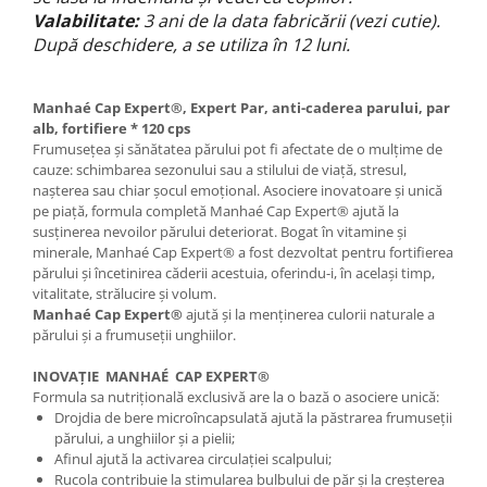
Valabilitate:
3 ani de la data fabricării (vezi cutie).
După deschidere, a se utiliza în 12 luni.
Manhaé Cap Expert®, Expert Par, anti-caderea parului, par
alb, fortifiere * 120 cps
Frumusețea și sănătatea părului pot fi afectate de o mulțime de
cauze: schimbarea sezonului sau a stilului de viață, stresul,
nașterea sau chiar șocul emoțional. Asociere inovatoare și unică
pe piață, formula completă Manhaé Cap Expert® ajută la
susținerea nevoilor părului deteriorat. Bogat în vitamine și
minerale, Manhaé Cap Expert® a fost dezvoltat pentru fortifierea
părului și încetinirea căderii acestuia, oferindu-i, în același timp,
vitalitate, strălucire și volum.
Manhaé Cap Expert®
ajută și la menținerea culorii naturale a
părului și a frumuseții unghiilor.
INOVAȚIE MANHAÉ CAP EXPERT®
Formula sa nutrițională exclusivă are la o bază o asociere unică:
Drojdia de bere microîncapsulată ajută la păstrarea frumuseții
părului, a unghiilor și a pielii;
Afinul ajută la activarea circulației scalpului;
Rucola contribuie la stimularea bulbului de păr și la creșterea