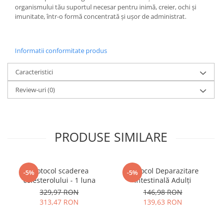
organismului tău suportul necesar pentru inimă, creier, ochi și
imunitate, într-o formă concentrată și ușor de administrat.
Informatii conformitate produs
Caracteristici
Review-uri
(0)
PRODUSE SIMILARE
Protocol scaderea
Protocol Deparazitare
-5%
-5%
colesterolului - 1 luna
Intestinală Adulți
329,97 RON
146,98 RON
313,47 RON
139,63 RON