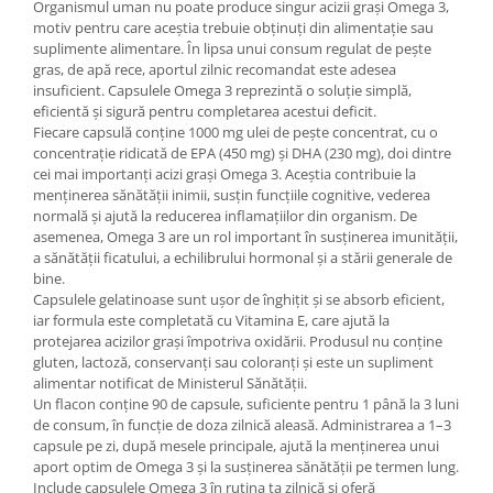
Organismul uman nu poate produce singur acizii grași Omega 3,
motiv pentru care aceștia trebuie obținuți din alimentație sau
suplimente alimentare. În lipsa unui consum regulat de pește
gras, de apă rece, aportul zilnic recomandat este adesea
insuficient. Capsulele Omega 3 reprezintă o soluție simplă,
eficientă și sigură pentru completarea acestui deficit.
Fiecare capsulă conține 1000 mg ulei de pește concentrat, cu o
concentrație ridicată de EPA (450 mg) și DHA (230 mg), doi dintre
cei mai importanți acizi grași Omega 3. Aceștia contribuie la
menținerea sănătății inimii, susțin funcțiile cognitive, vederea
normală și ajută la reducerea inflamațiilor din organism. De
asemenea, Omega 3 are un rol important în susținerea imunității,
a sănătății ficatului, a echilibrului hormonal și a stării generale de
bine.
Capsulele gelatinoase sunt ușor de înghițit și se absorb eficient,
iar formula este completată cu Vitamina E, care ajută la
protejarea acizilor grași împotriva oxidării. Produsul nu conține
gluten, lactoză, conservanți sau coloranți și este un supliment
alimentar notificat de Ministerul Sănătății.
Un flacon conține 90 de capsule, suficiente pentru 1 până la 3 luni
de consum, în funcție de doza zilnică aleasă. Administrarea a 1–3
capsule pe zi, după mesele principale, ajută la menținerea unui
aport optim de Omega 3 și la susținerea sănătății pe termen lung.
Include capsulele Omega 3 în rutina ta zilnică și oferă