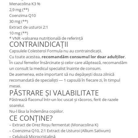
Menacolina K3 %
2,9 mg (**)
Coenzima Q10
30 mg (**)
Extract de usturoi 2:1
10 mg (**)
* VNR -valoarea nutrițională de referință
CONTRAINDICAȚII
Capsulele Colesterol Formula nu au contraindicații.
Cu toate acestea,
recomandăm consumul lor doar adulților
.
În cazul femeilor însărcinate și celor care alăptează, recomandăm
un consult la medicul specialist înainte de consum.
De asemenea, este important să nu depășești doza zilnică
recomandată de specialiști — 1 capsulă în fiecare zi, în timpul
mesei.
PĂSTRARE ȘI VALABILITATE
Păstrează flaconul într-un loc uscat și răcoros, ferit de razele
soarelui.
Nu-l lăsa la îndemâna copiilor.
CE CONȚINE?
– Extract de Orez Roșu fermentat (Monacolina K)
– Coenzima Q10, 2:1 Extract de Usturoi (Allium Sativum)
– Celuloză Microcristalină