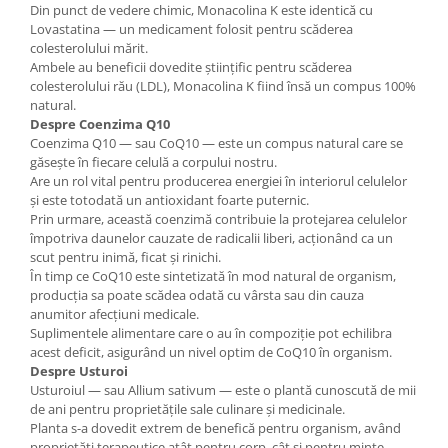
Din punct de vedere chimic, Monacolina K este identică cu
Lovastatina — un medicament folosit pentru scăderea
colesterolului mărit.
Ambele au beneficii dovedite științific pentru scăderea
colesterolului rău (LDL), Monacolina K fiind însă un compus 100%
natural.
Despre Coenzima Q10
Coenzima Q10 — sau CoQ10 — este un compus natural care se
găsește în fiecare celulă a corpului nostru.
Are un rol vital pentru producerea energiei în interiorul celulelor
și este totodată un antioxidant foarte puternic.
Prin urmare, această coenzimă contribuie la protejarea celulelor
împotriva daunelor cauzate de radicalii liberi, acționând ca un
scut pentru inimă, ficat și rinichi.
În timp ce CoQ10 este sintetizată în mod natural de organism,
producția sa poate scădea odată cu vârsta sau din cauza
anumitor afecțiuni medicale.
Suplimentele alimentare care o au în compoziție pot echilibra
acest deficit, asigurând un nivel optim de CoQ10 în organism.
Despre Usturoi
Usturoiul — sau Allium sativum — este o plantă cunoscută de mii
de ani pentru proprietățile sale culinare și medicinale.
Planta s-a dovedit extrem de benefică pentru organism, având
proprietăți terapeutice atât pentru corp, cât și pentru minte.