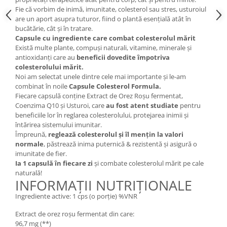
Fie că vorbim de inimă, imunitate, colesterol sau stres, usturoiul
are un aport asupra tuturor, fiind o plantă esențială atât în
bucătărie, cât și în tratare.
Capsule cu ingrediente care combat colesterolul mărit
Există multe plante, compuși naturali, vitamine, minerale și
antioxidanți care au
beneficii dovedite împotriva
colesterolului mărit.
Noi am selectat unele dintre cele mai importante și le-am
combinat în noile
Capsule Colesterol Formula.
Fiecare capsulă conține Extract de Orez Roșu fermentat,
Coenzima Q10 și Usturoi, care
au fost atent studiate
pentru
beneficiile lor în reglarea colesterolului, protejarea inimii și
întărirea sistemului imunitar.
Împreună,
reglează colesterolul și îl mențin la valori
normale
, păstrează inima puternică & rezistentă și asigură o
imunitate de fier.
Ia 1 capsulă în fiecare zi
și combate colesterolul mărit pe cale
naturală!
INFORMAȚII NUTRIȚIONALE
Ingrediente active: 1 cps (o porție) %VNR
Extract de orez roșu fermentat din care:
96,7 mg (**)