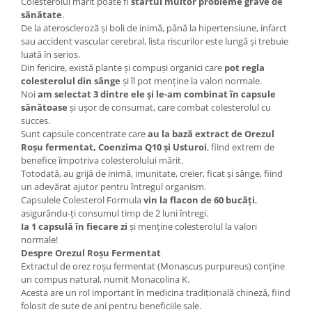
Colesterolul mărit poate fi
startul multor probleme grave de
sănătate
.
De la ateroscleroză și boli de inimă, până la hipertensiune, infarct
sau accident vascular cerebral, lista riscurilor este lungă și trebuie
luată în serios.
Din fericire, există plante și compuși organici care
pot regla
colesterolul din sânge
și îl pot menține la valori normale.
Noi
am selectat 3 dintre ele și le-am combinat în capsule
sănătoase
și ușor de consumat, care combat colesterolul cu
succes.
Sunt capsule concentrate care
au la bază extract de Orezul
Roșu fermentat, Coenzima Q10 și Usturoi
, fiind extrem de
benefice împotriva colesterolului mărit.
Totodată, au grijă de inimă, imunitate, creier, ficat și sânge, fiind
un adevărat ajutor pentru întregul organism.
Capsulele Colesterol Formula
vin la flacon de 60 bucăți
,
asigurându-ți consumul timp de 2 luni întregi.
Ia 1 capsulă în fiecare zi
și menține colesterolul la valori
normale!
Despre Orezul Roșu Fermentat
Extractul de orez roșu fermentat (Monascus purpureus) conține
un compus natural, numit Monacolina K.
Acesta are un rol important în medicina tradițională chineză, fiind
folosit de sute de ani pentru beneficiile sale.