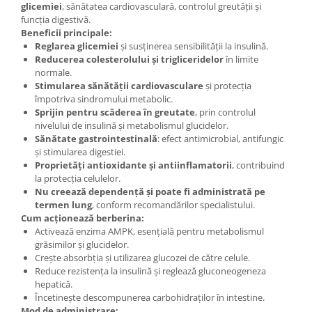
glicemiei
, sănătatea cardiovasculară, controlul greutății și
funcția digestivă.
Beneficii principale:
Reglarea glicemiei
și susținerea sensibilității la insulină.
Reducerea colesterolului și trigliceridelor
în limite
normale.
Stimularea sănătății cardiovasculare
și protecția
împotriva sindromului metabolic.
Sprijin pentru scăderea în greutate
, prin controlul
nivelului de insulină și metabolismul glucidelor.
Sănătate gastrointestinală
: efect antimicrobial, antifungic
și stimularea digestiei.
Proprietăți antioxidante și antiinflamatorii
, contribuind
la protecția celulelor.
Nu creează dependență și poate fi administrată pe
termen lung
, conform recomandărilor specialistului.
Cum acționează berberina:
Activează enzima AMPK, esențială pentru metabolismul
grăsimilor și glucidelor.
Crește absorbția și utilizarea glucozei de către celule.
Reduce rezistența la insulină și reglează gluconeogeneza
hepatică.
Încetinește descompunerea carbohidraților în intestine.
Mod de administrare: