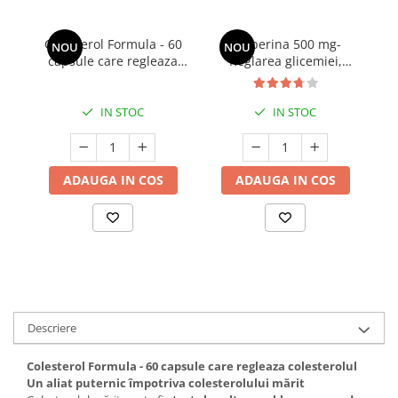
Cătină
Chlorella
Colesterol Formula - 60
Berberina 500 mg-
O
NOU
NOU
capsule care regleaza
Reglarea glicemiei,
Colina
colesterolul
colesterolului si
trigliceridelor * 60 cps
Electroliti
IN STOC
IN STOC
Produse Apicole
Cacao
ADAUGA IN COS
ADAUGA IN COS
Descriere
Colesterol Formula - 60 capsule care regleaza colesterolul
Un aliat puternic împotriva colesterolului mărit