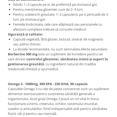
Adulți: 1–2 capsule pe zi, de preferință pe stomacul gol.
Pentru menținerea glicemiei: cure de 2–3 luni.
Pentru scădere în greutate: 1–2 capsule/zi, pe o perioadă de 3
luni, pe stomacul gol.
Femeile însărcinate, cele care alăptează sau persoanele cu
afecțiuni complexe trebuie să consulte medicul.
Siguranță și calitate:
Capsulă vegetală, fără gluten, lactoză, stearat de magneziu
sau aditivi chimici.
La dozele recomandate, nu sunt semnalate efecte secundare.
Berberine 500 mg
este un supliment de încredere pentru cei
care doresc
controlul glicemiei, sănătatea inimii și suport în
gestionarea greutății
, cu ingredient natural din tradiția
medicinală chineză și ayurvedică.
Omega 3 - 1000mg, 450 EPA - 230 DHA, 90 capsule
Capsulele Omega 3 cu ulei de pește concentrat sunt un supliment
alimentar esențial pentru susținerea sănătății generale a
organismului. Acizii grași Omega 3 joacă un rol vital în buna
funcționare a inimii, creierului, ochilor, sistemului imunitar,
oaselor și articulațiilor, fiind indispensabili atât pentru sănătatea
fizică, cât și pentru cea mentală.