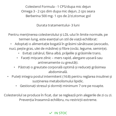
Geluri de duș
L-Carnitina
Colesterol Formula - 1 CPS/dupa mic dejun
Scruburi
L-Glutamina
Omega 3 - 2 cps dim dupa mic dejun, 2 cps seara
Berberina 500 mg- 1 cps de 2/zi,stomac gol
Protecție Solară
Lecitina
Creme SPF față
Durata tratamentului- 3 luni
Maca
Creme SPF corp
Pentru menținerea colesterolului și LDL-ului în limite normale, pe
Magneziu
Spray SPF
termen lung, este esențial un stil de viață echilibrat:
Miere de Manuka
• Adoptați o alimentație bogată în grăsimi sănătoase (avocado,
Uleiuri bronzare
nuci, pește gras, ulei de măsline) și fibre (ovăz, legume, semințe).
After Sun
MSM
• Evitați zahărul, făina albă, prăjelile și grăsimile trans.
• Faceți mișcare zilnic – mers rapid, alergare ușoară sau
Acceleratoare bronz
Multivitamine
antrenamente cu greutăți.
Igienă Personală
• Păstrați o greutate corporală optimă și reduceți grăsimea
Omega
abdominală.
Deodorante
Palmier pitic
• Puteți integra postul intermitent (16:8) pentru reglarea insulinei și
Mâini și Unghii
susținerea metabolismului lipidic.
Probiotice
• Gestionați stresul și dormiți minimum 7 ore pe noapte.
Creme mâini
Proteine din zer (Whey Protein)
Tratamente unghii
Colesterolul se produce în ficat, dar se reglează prin alegerile de zi cu zi.
Quercetin
Prevenția înseamnă echilibru, nu restricții extreme.
Cosmetice coreene
Resveratrol
Beauty of Joseon
IN STOC
Scortisoara
PETITFEE