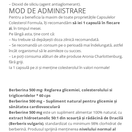
– Dioxid de siliciu (agent antiaglomerant).
MOD DE ADMINISTRARE
Pentru a beneficia la maxim de toate proprietățile Capsulelor
Colesterol Formula, îți recomandăm
să iei 1 capsulă în fiecare
zi
, în timpul mesei.
Pe lângă asta, ține cont că:
– Nu trebuie să depășești doza zilnică recomandată.
– Se recomandă un consum pe o perioadă mai îndelungată, astfel
încât organismul să le asimileze cu succes.
– Le poți consuma alături de alte produse Aronia Charlottenburg,
fără griji.
Ia 1 capsulă pe zi și menține colesterolul în valori normale!
Berberina 500 mg- Reglarea glicemiei, colesterolului si
trigliceridelor * 60 cps
Berberine 500 mg – Supliment natural pentru glicemie și
sănătatea cardiovasculară
Berberine 500 mg
este un supliment alimentar 100% natural, cu
extract hidroetanolic 50:1 din scoarță și rădăcină de Dracilă
(Berberis vulgaris)
, standardizat cu minimum 98% clorhidrat de
berberină. Produsul sprijină menținerea
nivelului normal al