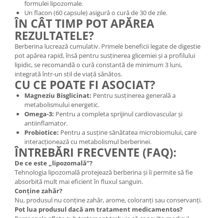
formulei lipozomale.
Un flacon (60 capsule) asigură o cură de 30 de zile.
ÎN CÂT TIMP POT APĂREA
REZULTATELE?
Berberina lucrează cumulativ. Primele beneficii legate de digestie
pot apărea rapid, însă pentru susținerea glicemiei și a profilului
lipidic, se recomandă o cură constantă de minimum 3 luni,
integrată într-un stil de viață sănătos.
CU CE POATE FI ASOCIAT?
Magneziu Bisglicinat:
Pentru susținerea generală a
metabolismului energetic.
Omega-3:
Pentru a completa sprijinul cardiovascular și
antiinflamator.
Probiotice:
Pentru a susține sănătatea microbiomului, care
interacționează cu metabolismul berberinei.
ÎNTREBĂRI FRECVENTE (FAQ):
De ce este „lipozomală”?
Tehnologia lipozomală protejează berberina și îi permite să fie
absorbită mult mai eficient în fluxul sanguin.
Conține zahăr?
Nu, produsul nu conține zahăr, arome, coloranți sau conservanți.
Pot lua produsul dacă am tratament medicamentos?