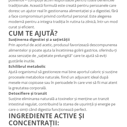
polifenoli – compușii activi responsabili pentru toate beneficiile
tradiționale. Această formulă este creată pentru persoanele care
doresc un ajutor real în gestionarea alimentației și a digestiei, fără
a face compromisuri privind confortul personal. Este alegerea
modernă pentru a integra tradiția în rutina ta zilnică, într-un mod
curat și eficient.
CUM TE AJUTĂ?
Susținerea digestiei și a sațietății
Prin aportul de acid acetic, produsul favorizează descompunerea
alimentelor și poate ajuta la încetinirea golirii gastrice, oferindu-ți
acea senzație de „sațietate prelungită” care te ajută să eviți
gustările inutile.
Echilibrul metabolic
Ajută organismul să gestioneze mai bine aportul caloric și susține
procesele metabolice naturale, fiind un adjuvant ideal după
mesele mai copioase sau în perioadele în care vrei să fii mai atent
la greutatea corporală.
Detoxifiere și tranzit
Susține eliminarea naturală a toxinelor și menține un tranzit
intestinal regulat, contribuind la starea de ușurință și energie pe
care o simți când digestia funcționează perfect.
INGREDIENTE ACTIVE ȘI
CONCENTRAȚII: