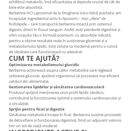
echilibrul metabolic, însă eficacitatea ei depinde crucial de cât de
bine este absorbită.
Berberine HCl Liposomal de la Drogheria Vara ridică ștacheta: am
încapsulat ingredientul activ în lipozomi – mici „sfere” de
fosfolipide – care transportă berberina intactă prin sistemul
digestiv direct în fluxul sanguin. Astfel, eviți pierderile digestive și
oferi corpului tău o formulă premium, cu absorbție ridicată,
pentru a obține rezultate reale în susținerea glicemiei și a
metabolismului lipidic. Este soluția ta modernă pentru o rutină
de sănătate care funcționează cu adevărat.
CUM TE AJUTĂ?
Optimizarea metabolismului glucidic
Berberina acționează asupra căilor metabolice care reglează
utilizarea glucozei, ajutând organismul să proceseze mai eficient
zahărul din alimentație.
Gestionarea lipidelor și sănătatea cardiovasculară
Produsul sprijină menținerea unui profil lipidic sănătos,
contribuind la funcționarea optimă a sistemului cardiovascular și
a circulației.
Sprijin pentru ficat și digestie
Sănătatea metabolică începe în ficat. Berberina susține procesele
de detoxifiere și funcționarea digestivă, fiind un adjuvant valoros
într-un stil de viață moderat.