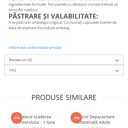
ingredientele formulei. Persoanele cu afecțiuni cronice trebuie să
consulte medicul.
PĂSTRARE ȘI VALABILITATE:
A se păstra în ambalajul original. Consumați capsulele înainte de
data de expirare înscrisă pe ambalaj.
Informatii conformitate produs
Review-uri
(0)
FAQ
PRODUSE SIMILARE
Protocol scaderea
Protocol Deparazitare
-5%
-5%
colesterolului - 1 luna
Intestinală Adulți