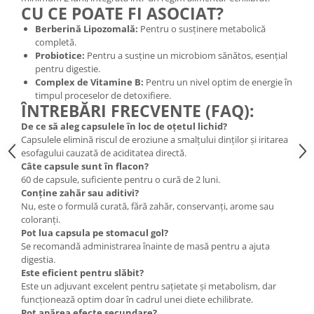
CU CE POATE FI ASOCIAT?
Berberină Lipozomală:
Pentru o susținere metabolică
completă.
Probiotice:
Pentru a susține un microbiom sănătos, esențial
pentru digestie.
Complex de Vitamine B:
Pentru un nivel optim de energie în
timpul proceselor de detoxifiere.
ÎNTREBĂRI FRECVENTE (FAQ):
De ce să aleg capsulele în loc de oțetul lichid?
Capsulele elimină riscul de eroziune a smalțului dinților și iritarea
esofagului cauzată de aciditatea directă.
Câte capsule sunt în flacon?
60 de capsule, suficiente pentru o cură de 2 luni.
Conține zahăr sau aditivi?
Nu, este o formulă curată, fără zahăr, conservanți, arome sau
coloranți.
Pot lua capsula pe stomacul gol?
Se recomandă administrarea înainte de masă pentru a ajuta
digestia.
Este eficient pentru slăbit?
Este un adjuvant excelent pentru sațietate și metabolism, dar
funcționează optim doar în cadrul unei diete echilibrate.
Pot apărea efecte secundare?