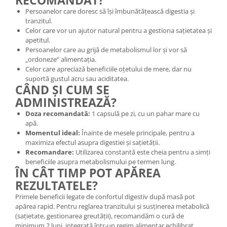
RECOMANDAT?
Persoanelor care doresc să își îmbunătățească digestia și
tranzitul.
Celor care vor un ajutor natural pentru a gestiona sațietatea și
apetitul.
Persoanelor care au grijă de metabolismul lor și vor să
„ordoneze” alimentația.
Celor care apreciază beneficiile oțetului de mere, dar nu
suportă gustul acru sau aciditatea.
CÂND ȘI CUM SE
ADMINISTREAZĂ?
Doza recomandată:
1 capsulă pe zi, cu un pahar mare cu
apă.
Momentul ideal:
Înainte de mesele principale, pentru a
maximiza efectul asupra digestiei și sațietății.
Recomandare:
Utilizarea constantă este cheia pentru a simți
beneficiile asupra metabolismului pe termen lung.
ÎN CÂT TIMP POT APĂREA
REZULTATELE?
Primele beneficii legate de confortul digestiv după masă pot
apărea rapid. Pentru reglarea tranzitului și susținerea metabolică
(sațietate, gestionarea greutății), recomandăm o cură de
minimum 2 luni, integrată într-un regim alimentar echilibrat.