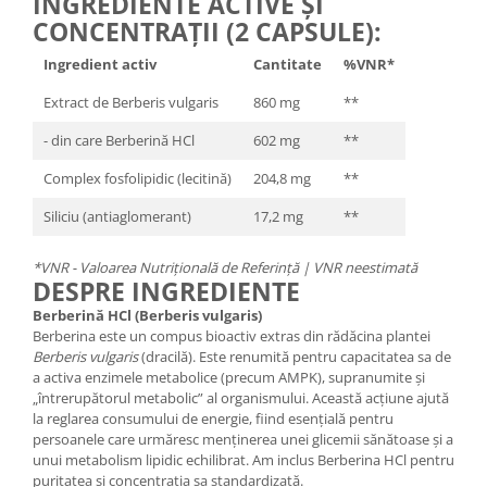
INGREDIENTE ACTIVE ȘI
CONCENTRAȚII (2 CAPSULE):
Ingredient activ
Cantitate
%VNR*
Extract de Berberis vulgaris
860 mg
**
- din care Berberină HCl
602 mg
**
Complex fosfolipidic (lecitină)
204,8 mg
**
Siliciu (antiaglomerant)
17,2 mg
**
*VNR - Valoarea Nutrițională de Referință | VNR neestimată
DESPRE INGREDIENTE
Berberină HCl (Berberis vulgaris)
Berberina este un compus bioactiv extras din rădăcina plantei
Berberis vulgaris
(dracilă). Este renumită pentru capacitatea sa de
a activa enzimele metabolice (precum AMPK), supranumite și
„întrerupătorul metabolic” al organismului. Această acțiune ajută
la reglarea consumului de energie, fiind esențială pentru
persoanele care urmăresc menținerea unei glicemii sănătoase și a
unui metabolism lipidic echilibrat. Am inclus Berberina HCl pentru
puritatea și concentrația sa standardizată.