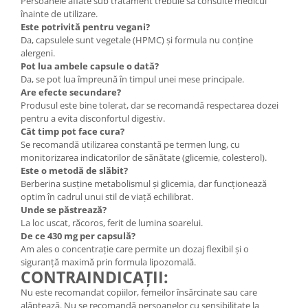
Persoanele aflate sub tratament trebuie să consulte medicul
înainte de utilizare.
Este potrivită pentru vegani?
Da, capsulele sunt vegetale (HPMC) și formula nu conține
alergeni.
Pot lua ambele capsule o dată?
Da, se pot lua împreună în timpul unei mese principale.
Are efecte secundare?
Produsul este bine tolerat, dar se recomandă respectarea dozei
pentru a evita disconfortul digestiv.
Cât timp pot face cura?
Se recomandă utilizarea constantă pe termen lung, cu
monitorizarea indicatorilor de sănătate (glicemie, colesterol).
Este o metodă de slăbit?
Berberina susține metabolismul și glicemia, dar funcționează
optim în cadrul unui stil de viață echilibrat.
Unde se păstrează?
La loc uscat, răcoros, ferit de lumina soarelui.
De ce 430 mg per capsulă?
Am ales o concentrație care permite un dozaj flexibil și o
siguranță maximă prin formula lipozomală.
CONTRAINDICAȚII:
Nu este recomandat copiilor, femeilor însărcinate sau care
alăptează. Nu se recomandă persoanelor cu sensibilitate la