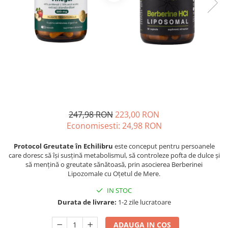
Oase & dinți
Îngrijirea Tenului
Colagen
Zinc Bisglicinat
Piele, păr & unghii
Creme de față
Creatina
Tranzit intestinal
Seruri
Crom
Creme cu SPF
Colesterol & tensiune
Demachiante
Curcumin (Turmeric)
Sănătatea copiilor
Geluri de curățare
Enzime
Performanta sportiva
Ape micelare
Fibre
Sanatate Orala
Tonere
Fier
Alergii
Măști pentru față
247,98 RON
223,00 RON
Garcinia
Economisesti:
24,98
RON
Exfoliante
Anti Intepaturi
Creme pentru ochi
Ghimbir
Protocol Greutate în Echilibru
este conceput pentru persoanele
Balsam buze
Ginkgo biloba
care doresc să își susțină metabolismul, să controleze pofta de dulce și
să mențină o greutate sănătoasă, prin asocierea Berberinei
Îngrijirea Corpului
Ginseng
Lipozomale cu Oțetul de Mere.
Creme de corp
Glucozamina
IN STOC
Loțiuni
Durata de livrare:
1-2 zile lucratoare
Glutation
Unturi de corp
L-Arginina
Uleiuri de corp
ADAUGA IN COS