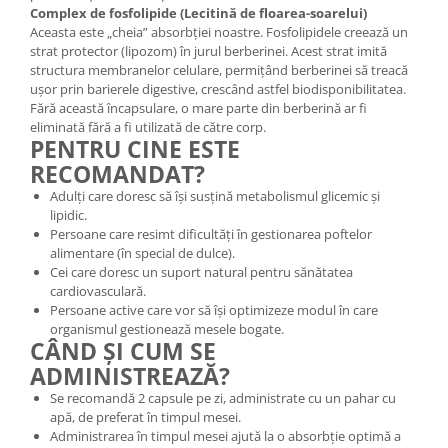
Complex de fosfolipide (Lecitină de floarea-soarelui)
Aceasta este „cheia” absorbției noastre. Fosfolipidele creează un
strat protector (lipozom) în jurul berberinei. Acest strat imită
structura membranelor celulare, permițând berberinei să treacă
ușor prin barierele digestive, crescând astfel biodisponibilitatea.
Fără această încapsulare, o mare parte din berberină ar fi
eliminată fără a fi utilizată de către corp.
PENTRU CINE ESTE
RECOMANDAT?
Adulți care doresc să își susțină metabolismul glicemic și
lipidic.
Persoane care resimt dificultăți în gestionarea poftelor
alimentare (în special de dulce).
Cei care doresc un suport natural pentru sănătatea
cardiovasculară.
Persoane active care vor să își optimizeze modul în care
organismul gestionează mesele bogate.
CÂND ȘI CUM SE
ADMINISTREAZĂ?
Se recomandă 2 capsule pe zi, administrate cu un pahar cu
apă, de preferat în timpul mesei.
Administrarea în timpul mesei ajută la o absorbție optimă a