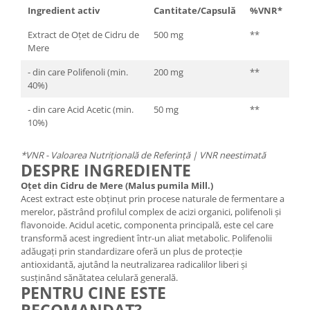
Ingredient activ
Cantitate/Capsulă
%VNR*
Extract de Oțet de Cidru de
500 mg
**
Mere
- din care Polifenoli (min.
200 mg
**
40%)
- din care Acid Acetic (min.
50 mg
**
10%)
*VNR - Valoarea Nutrițională de Referință | VNR neestimată
DESPRE INGREDIENTE
Oțet din Cidru de Mere (Malus pumila Mill.)
Acest extract este obținut prin procese naturale de fermentare a
merelor, păstrând profilul complex de acizi organici, polifenoli și
flavonoide. Acidul acetic, componenta principală, este cel care
transformă acest ingredient într-un aliat metabolic. Polifenolii
adăugați prin standardizare oferă un plus de protecție
antioxidantă, ajutând la neutralizarea radicalilor liberi și
susținând sănătatea celulară generală.
PENTRU CINE ESTE