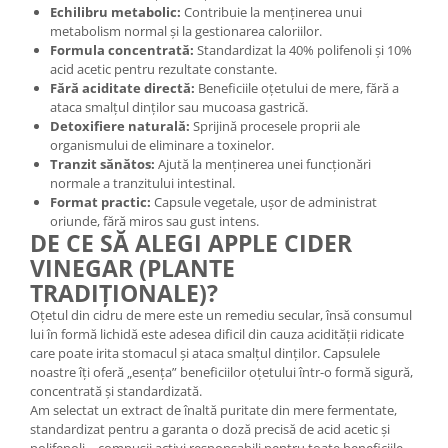
Echilibru metabolic:
Contribuie la menținerea unui
Cătină
metabolism normal și la gestionarea caloriilor.
Chlorella
Formula concentrată:
Standardizat la 40% polifenoli și 10%
acid acetic pentru rezultate constante.
Colina
Fără aciditate directă:
Beneficiile oțetului de mere, fără a
ataca smalțul dinților sau mucoasa gastrică.
Electroliti
Detoxifiere naturală:
Sprijină procesele proprii ale
Produse Apicole
organismului de eliminare a toxinelor.
Tranzit sănătos:
Ajută la menținerea unei funcționări
Cacao
normale a tranzitului intestinal.
Format practic:
Capsule vegetale, ușor de administrat
oriunde, fără miros sau gust intens.
DE CE SĂ ALEGI APPLE CIDER
VINEGAR (PLANTE
TRADIȚIONALE)?
Oțetul din cidru de mere este un remediu secular, însă consumul
lui în formă lichidă este adesea dificil din cauza acidității ridicate
care poate irita stomacul și ataca smalțul dinților. Capsulele
noastre îți oferă „esența” beneficiilor oțetului într-o formă sigură,
concentrată și standardizată.
Am selectat un extract de înaltă puritate din mere fermentate,
standardizat pentru a garanta o doză precisă de acid acetic și