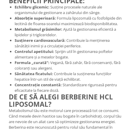
BENEFICII PRINCIPALE:
Echilibru glicemic:
Susține procesele naturale ale
organismului de gestionare a zahărului din sânge.
Absorbție superioară:
Formula lipozomală cu fosfolipide din
lecitină de floarea-soarelui maximizează biodisponibilitatea.
Metabolismul grăsimilor:
Ajută la gestionarea eficientă a
lipidelor și trigliceridelor.
Susținere cardiovasculară:
Contribuie la menținerea
sănătății inimii și a circulației periferice.
Controlul apetitului:
Sprijin util în gestionarea poftelor
alimentare și a meselor bogate.
Formula „curată”:
Vegană, fără zahăr, fără conservanți, fără
coloranți sau alergeni.
Sănătatea ficatului:
Contribuie la susținerea funcțiilor
hepatice într-un stil de viață echilibrat.
Concentrație constantă:
Standardizare riguroasă pentru
eficacitate la fiecare doză.
DE CE SĂ ALEGI BERBERINE HCL
LIPOSOMAL?
Metabolismul tău este motorul care procesează tot ce consumi.
Când mesele devin haotice sau bogate în carbohidrați, corpul tău
are nevoie de un aliat care să optimizeze gestionarea energiei.
Berberina este recunoscută pentru rolul său fundamental în