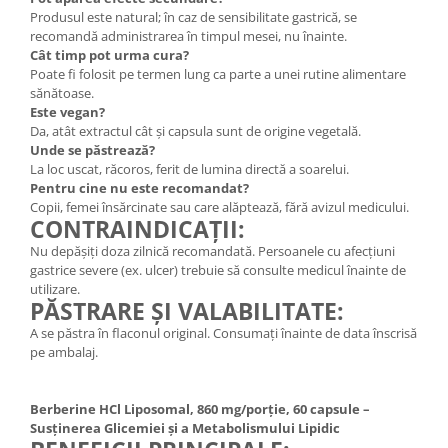
Produsul este natural; în caz de sensibilitate gastrică, se
recomandă administrarea în timpul mesei, nu înainte.
Cât timp pot urma cura?
Poate fi folosit pe termen lung ca parte a unei rutine alimentare
sănătoase.
Este vegan?
Da, atât extractul cât și capsula sunt de origine vegetală.
Unde se păstrează?
La loc uscat, răcoros, ferit de lumina directă a soarelui.
Pentru cine nu este recomandat?
Copii, femei însărcinate sau care alăptează, fără avizul medicului.
CONTRAINDICAȚII:
Nu depășiți doza zilnică recomandată. Persoanele cu afecțiuni
gastrice severe (ex. ulcer) trebuie să consulte medicul înainte de
utilizare.
PĂSTRARE ȘI VALABILITATE:
A se păstra în flaconul original. Consumați înainte de data înscrisă
pe ambalaj.
Berberine HCl Liposomal, 860 mg/porție, 60 capsule –
Susținerea Glicemiei și a Metabolismului Lipidic