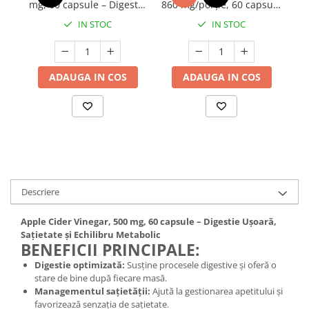
mg, 60 capsule – Digestie
860 mg/porție, 60 capsule
Mary & May
Ușoară, Sațietate și
– Susținerea Glicemiei și
Seleniu
IN STOC
IN STOC
Echilibru Metabolic
a Metabolismului Lipidic
COSRX
Seminte de in
BIODANCE
Silimarina
OOTD
ADAUGA IN COS
ADAUGA IN COS
Spirulina
Cettua
Ulei de cocos
Haruharu Wonder
Medicube
Ulei de peste
ARIUL
Ulei MCT
Dr. Althea
Vitamina A
DELLA BORN
Vitamina B
Descriere
Vitamina C
Apple Cider Vinegar, 500 mg, 60 capsule – Digestie Ușoară,
Vitamina D
Sațietate și Echilibru Metabolic
BENEFICII PRINCIPALE:
Vitamina E
Digestie optimizată:
Susține procesele digestive și oferă o
Vitamina K
stare de bine după fiecare masă.
Managementul sațietății:
Ajută la gestionarea apetitului și
Zinc
favorizează senzația de sațietate.