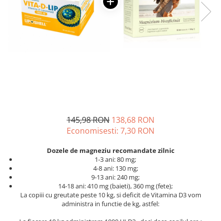
Oase & dinți
Îngrijirea Tenului
Colagen
Zinc Bisglicinat
Piele, păr & unghii
Creme de față
Creatina
Tranzit intestinal
Seruri
Crom
Creme cu SPF
Colesterol & tensiune
Demachiante
Curcumin (Turmeric)
Sănătatea copiilor
Geluri de curățare
Enzime
Performanta sportiva
Ape micelare
Fibre
Sanatate Orala
Tonere
Fier
Alergii
Măști pentru față
145,98 RON
138,68 RON
Garcinia
Exfoliante
Anti Intepaturi
Economisesti:
7,30
RON
Creme pentru ochi
Ghimbir
Balsam buze
Ginkgo biloba
Dozele de
magneziu
recomandate zilnic
1-3 ani: 80 mg;
Îngrijirea Corpului
Ginseng
4-8 ani: 130 mg;
Creme de corp
9-13 ani: 240 mg;
Glucozamina
14-18 ani: 410 mg (baieti), 360 mg (fete);
Loțiuni
La copiii cu greutate peste 10 kg, si deficit de Vitamina D3 vom
Glutation
Unturi de corp
administra in functie de kg, astfel:
L-Arginina
Uleiuri de corp