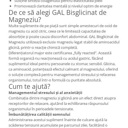
Susține sinteza colagenului pentru elasticitatea pielii
Promovează claritatea mentală și nivelul optim de energie
De ce să alegi GAL Bisglicinat de
Magneziu?
Multe suplimente de pe piață sunt simple amestecuri de oxid de
magneziu cu acid citric, ceea ce le limitează capacitatea de
absorbție și poate cauza disconfort abdominal. GAL Bisglicinat de
Magneziu utilizează exclusiv magneziu legat stabil de aminoacidul
glicină, printr-o reacție chimică completă.
Diferențiatorul major este certificarea „fully reacted”. Această
formă organică nu reacționează cu acidul gastric, făcând
suplimentul ideal pentru persoanele cu stomac sensibil. Glicina,
ca aminoacid, potențează efectul calmant al magneziului, oferind
o soluție complexă pentru managementul stresului și refacerea
organismului, totul într-o formulă cu puritate absolută.
Cum te ajută?
Managementul stresului și al anxietății
Combinația dintre magneziu și glicină are un efect direct asupra
receptorilor de relaxare, ajutând la echilibrarea răspunsului
organismului în perioadele tensionate.
Îmbunătățirea calității somnului
Administrarea acestui supliment înainte de culcare ajută la
scăderea tensiunii acumulate pe parcursul zilei, facilitând o