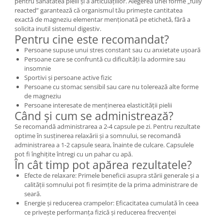
pentru sănătatea pielii și a articulațiilor. Alegerea unei forme „fully
reacted” garantează că organismul tău primește cantitatea
exactă de magneziu elementar menționată pe etichetă, fără a
solicita inutil sistemul digestiv.
Pentru cine este recomandat?
Persoane supuse unui stres constant sau cu anxietate ușoară
Persoane care se confruntă cu dificultăți la adormire sau
insomnie
Sportivi și persoane active fizic
Persoane cu stomac sensibil sau care nu tolerează alte forme
de magneziu
Persoane interesate de menținerea elasticității pielii
Când și cum se administrează?
Se recomandă administrarea a 2-4 capsule pe zi. Pentru rezultate
optime în susținerea relaxării și a somnului, se recomandă
administrarea a 1-2 capsule seara, înainte de culcare. Capsulele
pot fi înghițite întregi cu un pahar cu apă.
În cât timp pot apărea rezultatele?
Efecte de relaxare: Primele beneficii asupra stării generale și a
calității somnului pot fi resimțite de la prima administrare de
seară.
Energie și reducerea crampelor: Eficacitatea cumulată în ceea
ce privește performanța fizică și reducerea frecvenței