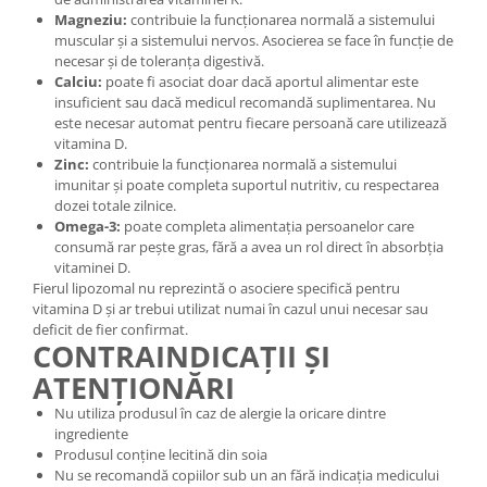
Magneziu:
contribuie la funcționarea normală a sistemului
muscular și a sistemului nervos. Asocierea se face în funcție de
necesar și de toleranța digestivă.
Calciu:
poate fi asociat doar dacă aportul alimentar este
insuficient sau dacă medicul recomandă suplimentarea. Nu
este necesar automat pentru fiecare persoană care utilizează
vitamina D.
Zinc:
contribuie la funcționarea normală a sistemului
imunitar și poate completa suportul nutritiv, cu respectarea
dozei totale zilnice.
Omega-3:
poate completa alimentația persoanelor care
consumă rar pește gras, fără a avea un rol direct în absorbția
vitaminei D.
Fierul lipozomal nu reprezintă o asociere specifică pentru
vitamina D și ar trebui utilizat numai în cazul unui necesar sau
deficit de fier confirmat.
CONTRAINDICAȚII ȘI
ATENȚIONĂRI
Nu utiliza produsul în caz de alergie la oricare dintre
ingrediente
Produsul conține lecitină din soia
Nu se recomandă copiilor sub un an fără indicația medicului