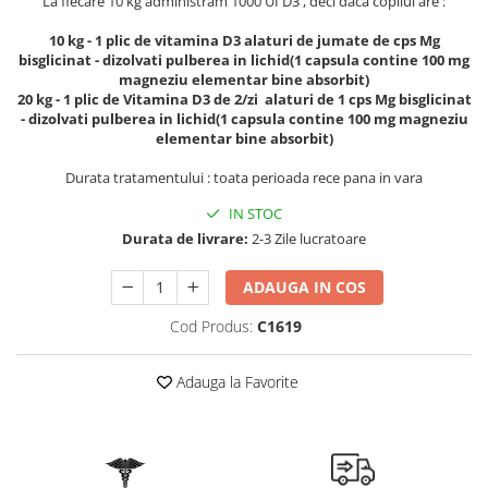
La fiecare 10 kg administram 1000 UI D3 , deci daca copilul are :
Geluri de duș
L-Carnitina
Scruburi
10 kg - 1 plic de vitamina D3 alaturi de jumate de cps Mg
L-Glutamina
bisglicinat - dizolvati pulberea in lichid(1 capsula contine 100 mg
Protecție Solară
magneziu elementar bine absorbit)
Lecitina
20 kg - 1 plic de Vitamina D3 de 2/zi alaturi de 1 cps Mg bisglicinat
Creme SPF față
Maca
- dizolvati pulberea in lichid(1 capsula contine 100 mg magneziu
Creme SPF corp
elementar bine absorbit)
Magneziu
Spray SPF
Durata tratamentului : toata perioada rece pana in vara
Miere de Manuka
Uleiuri bronzare
IN STOC
After Sun
MSM
Durata de livrare:
2-3 Zile lucratoare
Acceleratoare bronz
Multivitamine
Igienă Personală
Omega
ADAUGA IN COS
Deodorante
Palmier pitic
Cod Produs:
C1619
Mâini și Unghii
Probiotice
Creme mâini
Adauga la Favorite
Proteine din zer (Whey Protein)
Tratamente unghii
Quercetin
Cosmetice coreene
Resveratrol
Beauty of Joseon
Scortisoara
PETITFEE