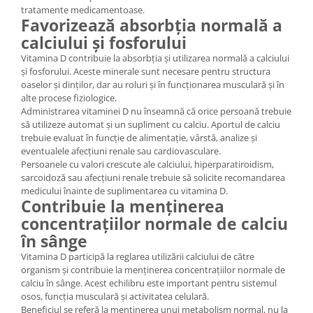
tratamente medicamentoase.
Favorizează absorbția normală a
calciului și fosforului
Vitamina D contribuie la absorbția și utilizarea normală a calciului
și fosforului. Aceste minerale sunt necesare pentru structura
oaselor și dinților, dar au roluri și în funcționarea musculară și în
alte procese fiziologice.
Administrarea vitaminei D nu înseamnă că orice persoană trebuie
să utilizeze automat și un supliment cu calciu. Aportul de calciu
trebuie evaluat în funcție de alimentație, vârstă, analize și
eventualele afecțiuni renale sau cardiovasculare.
Persoanele cu valori crescute ale calciului, hiperparatiroidism,
sarcoidoză sau afecțiuni renale trebuie să solicite recomandarea
medicului înainte de suplimentarea cu vitamina D.
Contribuie la menținerea
concentrațiilor normale de calciu
în sânge
Vitamina D participă la reglarea utilizării calciului de către
organism și contribuie la menținerea concentrațiilor normale de
calciu în sânge. Acest echilibru este important pentru sistemul
osos, funcția musculară și activitatea celulară.
Beneficiul se referă la menținerea unui metabolism normal, nu la