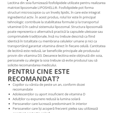
Lecitina din soia furnizează fosfolipidele utilizate pentru realizarea
matricei lipozomale LIPOSHELL®. Fosfolipidele pot forma
structuri microscopice cu un înveliș lipidic, în care este integrat
ingredientul activ. În acest produs, rolul lor este în principal
tehnologic: contribuie la stabilitatea formulei și la transportul
vitaminei D în cadrul sistemului lipozomal. Structura liposomală
poate reprezenta o alternativă practică la capsulele uleioase sau
comprimatele tradiționale, însă nu trebuie descrisă ca fiind
identică în totalitate cu membrana celulelor umane și nici ca
transportând garantat vitamina direct în fiecare celulă. Cantitatea
de lecitină este redusă, iar beneficiile principale ale produsului
provin din vitamina D3. Deoarece lecitina este obținută din soia,
persoanele cu alergie la soia trebuie să evite produsul sau să
solicite recomandarea medicului.
PENTRU CINE ESTE
RECOMANDAT?
Copiilor cu vârsta de peste un an, conform dozei
recomandate
Adolescenților cu aport insuficient de vitamina D
Adulților cu expunere redusă la lumina solară
Persoanelor care lucrează predominant în interior
Persoanelor care își acoperă frecvent pielea sau utilizează