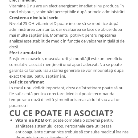
Efect imediat
Vitamina D nu are un efect energizant imediat și nu produce, în
mod obișnuit, schimbări perceptibile după primele administrări.
Creșterea nivelului seric
Nivelul 25-OH-vitaminei D poate începe să se modifice după
administrarea constantă, dar evaluarea se face de obicei după
mai multe săptămâni. Momentul potrivit pentru repetarea
analizei este stabilit de medic în funcție de valoarea inițială și de
doză.
Efect cumulativ
Susținerea oaselor, musculaturii și imunității este un beneficiu
cumulativ, asociat menținerii unui aport adecvat. Nu se poate
garanta că tonusul sau starea generală se vor îmbunătăți după
exact trei sau patru săptămâni.
Deficit confirmat
În cazul unui deficit important, doza de întreținere poate să nu
fie suficientă pentru corectare. Medicul poate recomanda
temporar o doză diferită și monitorizarea calciului sau a altor
parametri.
CU CE POATE FI ASOCIAT?
Vitamina K2 MK-7:
poate completa o schemă pentru
sănătatea sistemului osos. Persoanele care utilizează
anticoagulante cumarinice trebuie să consulte medicul înainte
de administrarea vitaminei K.