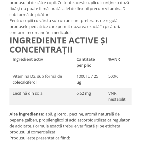
produsului de către copii. Cu toate acestea, plicul conține o doză
fixă și nu poate fi măsurată la fel de flexibil precum vitamina D
sub formă de picături.
Pentru copiii cu vârsta sub un an sunt preferate, de regulă,
produsele pediatrice care permit dozarea exactă în picături,
conform recomandării medicului.
INGREDIENTE ACTIVE ȘI
CONCENTRAȚII
Ingredient activ
Cantitate
%VNR
per plic
Vitamina D3, sub formă de
1000 IU / 25
500%
colecalciferol
µg
Lecitină din soia
6,62 mg
VNR
nestabilit
Alte ingrediente:
apă, glicerol, pectine, aromă naturală de
pepene galben, propilenglicol și acid ascorbic utilizat ca regulator
de aciditate. Formula exactă trebuie verificată și pe eticheta
produsului comercializat.
Produsul este prezentat ca fiind: