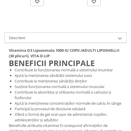
Cătină
Chlorella
Colina
Electroliti
Descriere
Produse Apicole
Cacao
Vitamina D3 Lipozomala 1000 IU COPII /ADULTI LIPOSHELL®
(30 plicuri), VITA-D-LIP
BENEFICII PRINCIPALE
Contribuie la funcționarea normală a sistemului imunitar
Ajută la menținerea sănătății sistemului osos
Contribuie la menținerea sănătății dinților
Susține funcționarea normală a sistemului muscular
Contribuie la absorbția și utilizarea normală a calciului și
fosforului
Ajută la menținerea concentrațiilor normale de calciu în sânge
Participă la procesul de diviziune celulară
Oferă o formă de gel oral ușor de administrat copiilor,
adolescenților și adulților
Beneficiile atribuite vitaminei D corespund afirmațiilor de