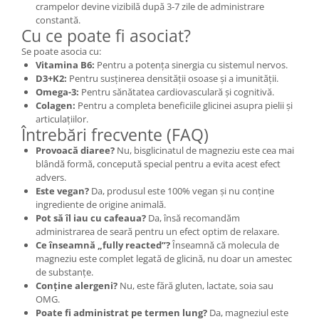
crampelor devine vizibilă după 3-7 zile de administrare
constantă.
Cu ce poate fi asociat?
Se poate asocia cu:
Vitamina B6:
Pentru a potența sinergia cu sistemul nervos.
D3+K2:
Pentru susținerea densității osoase și a imunității.
Omega-3:
Pentru sănătatea cardiovasculară și cognitivă.
Colagen:
Pentru a completa beneficiile glicinei asupra pielii și
articulațiilor.
Întrebări frecvente (FAQ)
Provoacă diaree?
Nu, bisglicinatul de magneziu este cea mai
blândă formă, concepută special pentru a evita acest efect
advers.
Este vegan?
Da, produsul este 100% vegan și nu conține
ingrediente de origine animală.
Pot să îl iau cu cafeaua?
Da, însă recomandăm
administrarea de seară pentru un efect optim de relaxare.
Ce înseamnă „fully reacted”?
Înseamnă că molecula de
magneziu este complet legată de glicină, nu doar un amestec
de substanțe.
Conține alergeni?
Nu, este fără gluten, lactate, soia sau
OMG.
Poate fi administrat pe termen lung?
Da, magneziul este