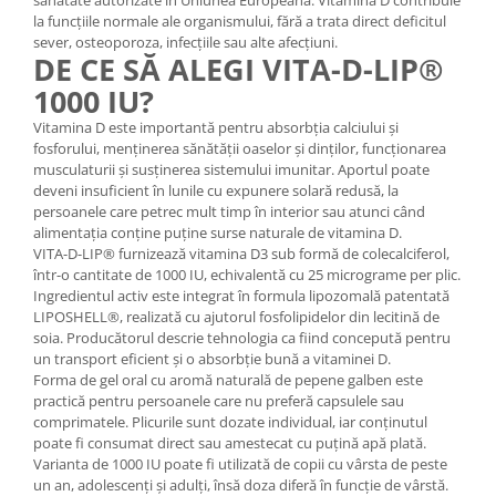
sănătate autorizate în Uniunea Europeană. Vitamina D contribuie
la funcțiile normale ale organismului, fără a trata direct deficitul
sever, osteoporoza, infecțiile sau alte afecțiuni.
DE CE SĂ ALEGI VITA-D-LIP®
1000 IU?
Vitamina D este importantă pentru absorbția calciului și
fosforului, menținerea sănătății oaselor și dinților, funcționarea
musculaturii și susținerea sistemului imunitar. Aportul poate
deveni insuficient în lunile cu expunere solară redusă, la
persoanele care petrec mult timp în interior sau atunci când
alimentația conține puține surse naturale de vitamina D.
VITA-D-LIP® furnizează vitamina D3 sub formă de colecalciferol,
într-o cantitate de 1000 IU, echivalentă cu 25 micrograme per plic.
Ingredientul activ este integrat în formula lipozomală patentată
LIPOSHELL®, realizată cu ajutorul fosfolipidelor din lecitină de
soia. Producătorul descrie tehnologia ca fiind concepută pentru
un transport eficient și o absorbție bună a vitaminei D.
Forma de gel oral cu aromă naturală de pepene galben este
practică pentru persoanele care nu preferă capsulele sau
comprimatele. Plicurile sunt dozate individual, iar conținutul
poate fi consumat direct sau amestecat cu puțină apă plată.
Varianta de 1000 IU poate fi utilizată de copii cu vârsta de peste
un an, adolescenți și adulți, însă doza diferă în funcție de vârstă.