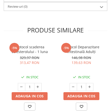
Review-uri
(0)
PRODUSE SIMILARE
Protocol scaderea
Protocol Deparazitare
-5%
-5%
colesterolului - 1 luna
Intestinală Adulți
329,97 RON
146,98 RON
313,47 RON
139,63 RON
IN STOC
IN STOC
ADAUGA IN COS
ADAUGA IN COS