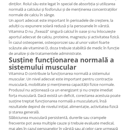
dinților. Rolul său este legat în special de absorbția și utilizarea
normală a calciului și fosforului și de menținerea concentrațiilor
normale de calciu în sânge.
Un aport adecvat este important în perioadele de creștere, la
adulții cu expunere solară redusă și la persoanele în vârstă.
Vitamina D nu „fixează” singură calciul în oase și nu înlocuiește
aportul adecvat de calciu, proteine, magneziu și activitatea fizică.
În cazul osteopeniei, osteoporozei sau al unor valori foarte
scăzute ale vitaminei D, doza trebuie stabilită de medic în funcție
de analize și de tratamentele administrate.
Susține funcționarea normală a
sistemului muscular
Vitamina D contribuie la funcționarea normală a sistemului
muscular. Un nivel adecvat este important pentru contracția
musculară, mobilitate și menținerea capacității fizice normale.
Produsul nu acționează ca un energizant și nu crește imediat
forța musculară. Dacă există un deficit, corectarea acestuia poate
susține treptat funcționarea normală a musculaturii, însă
rezultatele depind de nivelul inițial, alimentație, activitatea fizică
și starea generală.
Slăbiciunea musculară persistentă, durerile sau crampele
frecvente pot avea multiple cauze și trebuie evaluate medical,
mai ales în cazul persoanelor în vârstă sau al celor care urmează