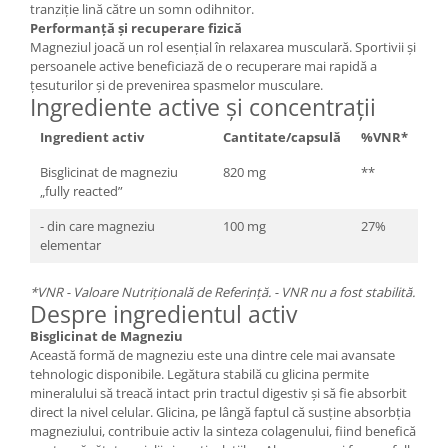
tranziție lină către un somn odihnitor.
Performanță și recuperare fizică
Magneziul joacă un rol esențial în relaxarea musculară. Sportivii și
persoanele active beneficiază de o recuperare mai rapidă a
țesuturilor și de prevenirea spasmelor musculare.
Ingrediente active și concentrații
Ingredient activ
Cantitate/capsulă
%VNR*
Bisglicinat de magneziu
820 mg
**
„fully reacted”
- din care magneziu
100 mg
27%
elementar
*VNR - Valoare Nutrițională de Referință. - VNR nu a fost stabilită.
Despre ingredientul activ
Bisglicinat de Magneziu
Această formă de magneziu este una dintre cele mai avansate
tehnologic disponibile. Legătura stabilă cu glicina permite
mineralului să treacă intact prin tractul digestiv și să fie absorbit
direct la nivel celular. Glicina, pe lângă faptul că susține absorbția
magneziului, contribuie activ la sinteza colagenului, fiind benefică