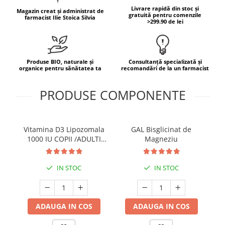
Livrare rapidă din stoc și
Magazin creat și administrat de
Mary & May
Seleniu
gratuită pentru comenzile
farmacist Ilie Stoica Silvia
>299.90 de lei
COSRX
Seminte de in
BIODANCE
Silimarina
OOTD
Spirulina
Produse BIO, naturale și
Consultanță specializată și
Cettua
organice pentru sănătatea ta
recomandări de la un farmacist
Ulei de cocos
Haruharu Wonder
Medicube
PRODUSE COMPONENTE
Ulei de peste
ARIUL
Ulei MCT
Dr. Althea
Vitamina A
Vitamina D3 Lipozomala
GAL Bisglicinat de
DELLA BORN
1000 IU COPII /ADULTI
Magneziu
Vitamina B
LIPOSHELL® (30 plicuri),
Vitamina C
VITA-D-LIP
IN STOC
IN STOC
Vitamina D
Vitamina E
Vitamina K
ADAUGA IN COS
ADAUGA IN COS
Zinc