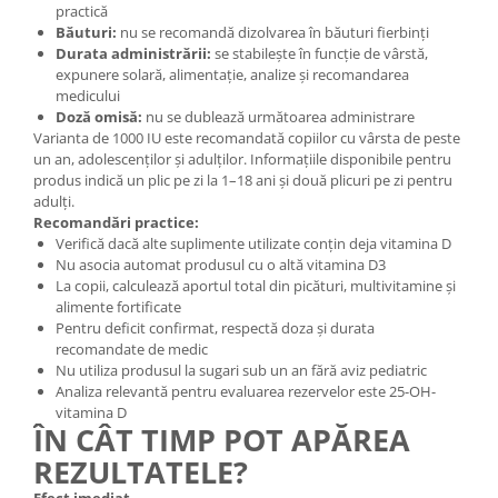
practică
Băuturi:
nu se recomandă dizolvarea în băuturi fierbinți
Durata administrării:
se stabilește în funcție de vârstă,
expunere solară, alimentație, analize și recomandarea
medicului
Doză omisă:
nu se dublează următoarea administrare
Varianta de 1000 IU este recomandată copiilor cu vârsta de peste
un an, adolescenților și adulților. Informațiile disponibile pentru
produs indică un plic pe zi la 1–18 ani și două plicuri pe zi pentru
adulți.
Recomandări practice:
Verifică dacă alte suplimente utilizate conțin deja vitamina D
Nu asocia automat produsul cu o altă vitamina D3
La copii, calculează aportul total din picături, multivitamine și
alimente fortificate
Pentru deficit confirmat, respectă doza și durata
recomandate de medic
Nu utiliza produsul la sugari sub un an fără aviz pediatric
Analiza relevantă pentru evaluarea rezervelor este 25-OH-
vitamina D
ÎN CÂT TIMP POT APĂREA
REZULTATELE?