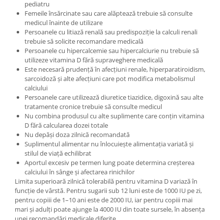
pediatru
Femeile însărcinate sau care alăptează trebuie să consulte
medicul înainte de utilizare
Persoanele cu litiază renală sau predispoziție la calculi renali
trebuie să solicite recomandare medicală
Persoanele cu hipercalcemie sau hipercalciurie nu trebuie să
utilizeze vitamina D fără supraveghere medicală
Este necesară prudență în afecțiuni renale, hiperparatiroidism,
sarcoidoză și alte afecțiuni care pot modifica metabolismul
calciului
Persoanele care utilizează diuretice tiazidice, digoxină sau alte
tratamente cronice trebuie să consulte medicul
Nu combina produsul cu alte suplimente care conțin vitamina
D fără calcularea dozei totale
Nu depăși doza zilnică recomandată
Suplimentul alimentar nu înlocuiește alimentația variată și
stilul de viață echilibrat
Aportul excesiv pe termen lung poate determina creșterea
calciului în sânge și afectarea rinichilor
Limita superioară zilnică tolerabilă pentru vitamina D variază în
funcție de vârstă. Pentru sugarii sub 12 luni este de 1000 IU pe zi,
pentru copiii de 1–10 ani este de 2000 IU, iar pentru copiii mai
mari și adulți poate ajunge la 4000 IU din toate sursele, în absența
unei recomandări medicale diferite.