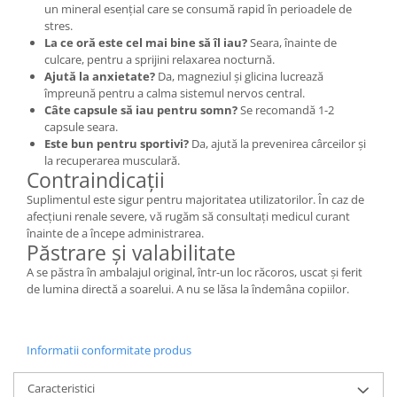
un mineral esențial care se consumă rapid în perioadele de
stres.
La ce oră este cel mai bine să îl iau?
Seara, înainte de
culcare, pentru a sprijini relaxarea nocturnă.
Ajută la anxietate?
Da, magneziul și glicina lucrează
împreună pentru a calma sistemul nervos central.
Câte capsule să iau pentru somn?
Se recomandă 1-2
capsule seara.
Este bun pentru sportivi?
Da, ajută la prevenirea cârceilor și
la recuperarea musculară.
Contraindicații
Suplimentul este sigur pentru majoritatea utilizatorilor. În caz de
afecțiuni renale severe, vă rugăm să consultați medicul curant
înainte de a începe administrarea.
Păstrare și valabilitate
A se păstra în ambalajul original, într-un loc răcoros, uscat și ferit
de lumina directă a soarelui. A nu se lăsa la îndemâna copiilor.
Informatii conformitate produs
Caracteristici