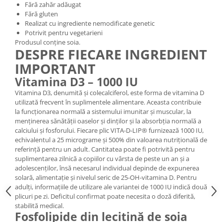
Fără zahăr adăugat
Fără gluten
Realizat cu ingrediente nemodificate genetic
Potrivit pentru vegetarieni
Produsul conține soia.
DESPRE FIECARE INGREDIENT
IMPORTANT
Vitamina D3 – 1000 IU
Vitamina D3, denumită și colecalciferol, este forma de vitamina D
utilizată frecvent în suplimentele alimentare. Aceasta contribuie
la funcționarea normală a sistemului imunitar și muscular, la
menținerea sănătății oaselor și dinților și la absorbția normală a
calciului și fosforului. Fiecare plic VITA-D-LIP® furnizează 1000 IU,
echivalentul a 25 micrograme și 500% din valoarea nutrițională de
referință pentru un adult. Cantitatea poate fi potrivită pentru
suplimentarea zilnică a copiilor cu vârsta de peste un an și a
adolescenților, însă necesarul individual depinde de expunerea
solară, alimentație și nivelul seric de 25-OH-vitamina D. Pentru
adulți, informațiile de utilizare ale variantei de 1000 IU indică două
plicuri pe zi. Deficitul confirmat poate necesita o doză diferită,
stabilită medical.
Fosfolipide din lecitină de soia