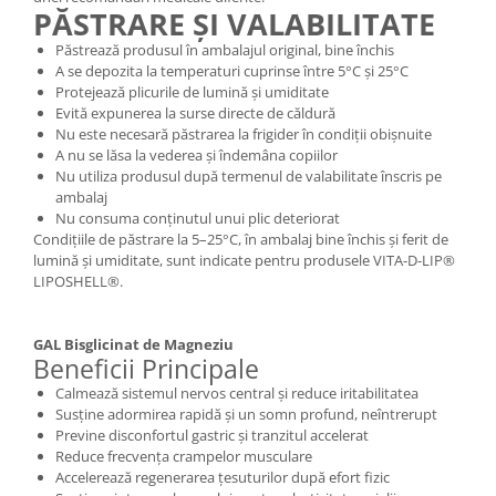
PĂSTRARE ȘI VALABILITATE
Păstrează produsul în ambalajul original, bine închis
A se depozita la temperaturi cuprinse între 5°C și 25°C
Protejează plicurile de lumină și umiditate
Evită expunerea la surse directe de căldură
Nu este necesară păstrarea la frigider în condiții obișnuite
A nu se lăsa la vederea și îndemâna copiilor
Nu utiliza produsul după termenul de valabilitate înscris pe
ambalaj
Nu consuma conținutul unui plic deteriorat
Condițiile de păstrare la 5–25°C, în ambalaj bine închis și ferit de
lumină și umiditate, sunt indicate pentru produsele VITA-D-LIP®
LIPOSHELL®.
GAL Bisglicinat de Magneziu
Beneficii Principale
Calmează sistemul nervos central și reduce iritabilitatea
Susține adormirea rapidă și un somn profund, neîntrerupt
Previne disconfortul gastric și tranzitul accelerat
Reduce frecvența crampelor musculare
Accelerează regenerarea țesuturilor după efort fizic