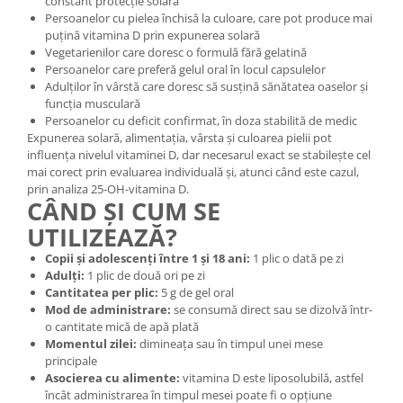
constant protecție solară
Persoanelor cu pielea închisă la culoare, care pot produce mai
puțină vitamina D prin expunerea solară
Vegetarienilor care doresc o formulă fără gelatină
Persoanelor care preferă gelul oral în locul capsulelor
Adulților în vârstă care doresc să susțină sănătatea oaselor și
funcția musculară
Persoanelor cu deficit confirmat, în doza stabilită de medic
Expunerea solară, alimentația, vârsta și culoarea pielii pot
influența nivelul vitaminei D, dar necesarul exact se stabilește cel
mai corect prin evaluarea individuală și, atunci când este cazul,
prin analiza 25-OH-vitamina D.
CÂND ȘI CUM SE
UTILIZEAZĂ?
Copii și adolescenți între 1 și 18 ani:
1 plic o dată pe zi
Adulți:
1 plic de două ori pe zi
Cantitatea per plic:
5 g de gel oral
Mod de administrare:
se consumă direct sau se dizolvă într-
o cantitate mică de apă plată
Momentul zilei:
dimineața sau în timpul unei mese
principale
Asocierea cu alimente:
vitamina D este liposolubilă, astfel
încât administrarea în timpul mesei poate fi o opțiune