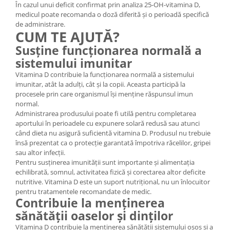
În cazul unui deficit confirmat prin analiza 25-OH-vitamina D,
medicul poate recomanda o doză diferită și o perioadă specifică
de administrare.
CUM TE AJUTĂ?
Susține funcționarea normală a
sistemului imunitar
Vitamina D contribuie la funcționarea normală a sistemului
imunitar, atât la adulți, cât și la copii. Aceasta participă la
procesele prin care organismul își menține răspunsul imun
normal.
Administrarea produsului poate fi utilă pentru completarea
aportului în perioadele cu expunere solară redusă sau atunci
când dieta nu asigură suficientă vitamina D. Produsul nu trebuie
însă prezentat ca o protecție garantată împotriva răcelilor, gripei
sau altor infecții.
Pentru susținerea imunității sunt importante și alimentația
echilibrată, somnul, activitatea fizică și corectarea altor deficite
nutritive. Vitamina D este un suport nutrițional, nu un înlocuitor
pentru tratamentele recomandate de medic.
Contribuie la menținerea
sănătății oaselor și dinților
Vitamina D contribuie la menținerea sănătății sistemului osos și a