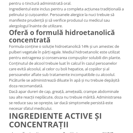
pentru o tinctură administrată oral.
Ingredientul este inclus pentru a completa acțiunea tradițională a
pelinului și cuișoarelor. Persoanele alergice la nuci trebuie să
manifeste prudență și să verifice produsul cu medicul sau
alergologul înainte de utilizare.
Oferă o formulă hidroetanolică
concentrată
Formula conține o soluție hidroetanolică 14% și un amestec de
pulberi vegetale în părți egale. Mediul hidroetanolic este utilizat
pentru extragerea și conservarea compușilor solubili din plante.
Conținutul de alcool trebuie luat în calcul în cazul persoanelor
care evită alcoolul, al celor cu boli hepatice, al copiilor și al
persoanelor aflate sub tratamente incompatibile cu alcoolul.
Picăturile se administrează diluate în apă și nu trebuie depășită
doza recomandată.
Dacă apar dureri de cap, greață, amețeală, crampe abdominale
sau alte reacții neplăcute, doza nu trebuie mărită. Administrarea
se reduce sau se oprește, iar dacă simptomele persistă este
necesar sfatul medicului.
INGREDIENTE ACTIVE ȘI
CONCENTRAȚII