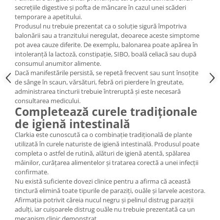
secrețiile digestive și pofta de mâncare în cazul unei scăderi
temporare a apetitului.
Produsul nu trebuie prezentat ca o soluție sigură împotriva
balonării sau a tranzitului neregulat, deoarece aceste simptome
pot avea cauze diferite. De exemplu, balonarea poate apărea în
intoleranță la lactoză, constipație, SIBO, boală celiacă sau după
consumul anumitor alimente.
Dacă manifestările persistă, se repetă frecvent sau sunt însoțite
de sânge în scaun, vărsături, febră ori pierdere în greutate,
administrarea tincturii trebuie întreruptă și este necesară
consultarea medicului.
Completează curele tradiționale
de igienă intestinală
Clarkia este cunoscută ca o combinație tradițională de plante
utilizată în curele naturiste de igienă intestinală. Produsul poate
completa o astfel de rutină, alături de igienă atentă, spălarea
mâinilor, curățarea alimentelor și tratarea corectă a unei infecții
confirmate.
Nu există suficiente dovezi clinice pentru a afirma că această
tinctură elimină toate tipurile de paraziți, ouăle și larvele acestora.
Afirmația potrivit căreia nucul negru și pelinul distrug paraziții
adulți, iar cuișoarele distrug ouăle nu trebuie prezentată ca un
mecanism clinic demonstrat.