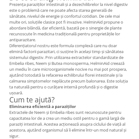
Prezența paraziților intestinali și a dezechilibrelor la nivel digestiv
este o problemă care ne poate afecta starea generală de
sănătate, nivelul de energie și confortul cotidian. De cele mai
multe ori, soluțiile clasice pot fi invazive. HelminAid propune o
abordare blândă, dar eficientă, bazată pe o sinergie de plante
recunoscute în medicina tradițională pentru proprietățile lor
antiparazitare.
Diferențiatorul nostru este formula complexă care nu doar
elimină factorii parazitari, ci susține în același timp și sănătatea
sistemului digestiv. Prin utilizarea extractelor standardizate de
Embelia ribes, Neem și Butea monosperma, HelminAid creează
un mediu în care microorganismele nocive nu mai pot prospera,
ajutând totodată la refacerea echilibrului florei intestinale și la
calmarea simptomelor neplăcute precum balonarea. Este soluția
ta naturală pentru o curățare internă profundă și o digestie
ușoară.
Cum te ajută?
Eliminarea eficientă a paraziților
Extractele de Neem și Embelia ribes sunt recunoscute pentru
capacitatea lor de a crea un mediu ostil pentru o gamă largă de
paraziți intestinali. Acestea acționează asupra ciclului de viață al
acestora, ajutând organismul să îi elimine într-un mod natural și
sigur.