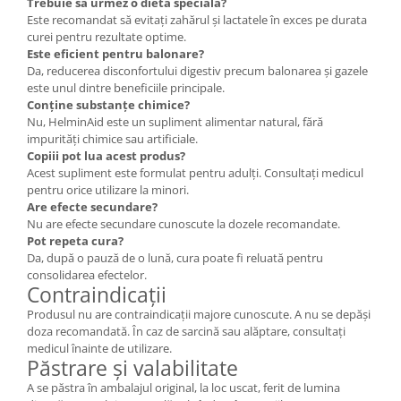
Trebuie să urmez o dietă specială?
Este recomandat să evitați zahărul și lactatele în exces pe durata
curei pentru rezultate optime.
Este eficient pentru balonare?
Da, reducerea disconfortului digestiv precum balonarea și gazele
este unul dintre beneficiile principale.
Conține substanțe chimice?
Nu, HelminAid este un supliment alimentar natural, fără
impurități chimice sau artificiale.
Copiii pot lua acest produs?
Acest supliment este formulat pentru adulți. Consultați medicul
pentru orice utilizare la minori.
Are efecte secundare?
Nu are efecte secundare cunoscute la dozele recomandate.
Pot repeta cura?
Da, după o pauză de o lună, cura poate fi reluată pentru
consolidarea efectelor.
Contraindicații
Produsul nu are contraindicații majore cunoscute. A nu se depăși
doza recomandată. În caz de sarcină sau alăptare, consultați
medicul înainte de utilizare.
Păstrare și valabilitate
A se păstra în ambalajul original, la loc uscat, ferit de lumina