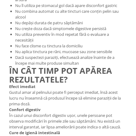
Nu îl utiliza pe stomacul gol dacă apare disconfort gastric
Nu combina automat cu alte tincturi care conțin pelin sau
alcool
Nu depăși durata de patru săptămâni
Nu crește doza dacă simptomele digestive persistă
Nu utiliza preventiv în mod repetat fără o evaluare a
necesității
Nu face clisme cu tinctura la domiciliu
Nu aplica tinctura pe răni, mucoase sau zone sensibile
Dacă suspectezi paraziți, efectuează analize înainte de a
începe mai multe produse simultan
ÎN CÂT TIMP POT APĂREA
REZULTATELE?
Efect imediat
Gustul amar al pelinului poate fi perceput imediat, însă acest
lucru nu înseamnă că produsul începe să elimine paraziții de la
prima doză.
Confort digestiv
În cazul unui disconfort digestiv ușor, unele persoane pot
observa modificări în primele zile sau săptămâni. Nu există un
interval garantat, iar lipsa ameliorării poate indica o altă cauză.
Cure de igienă intestinală