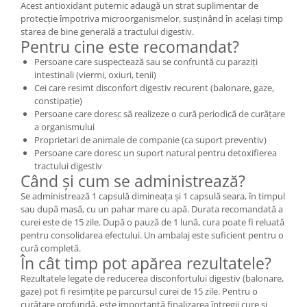
Acest antioxidant puternic adaugă un strat suplimentar de
protecție împotriva microorganismelor, susținând în același timp
starea de bine generală a tractului digestiv.
Pentru cine este recomandat?
Persoane care suspectează sau se confruntă cu paraziți
intestinali (viermi, oxiuri, tenii)
Cei care resimt disconfort digestiv recurent (balonare, gaze,
constipație)
Persoane care doresc să realizeze o cură periodică de curățare
a organismului
Proprietari de animale de companie (ca suport preventiv)
Persoane care doresc un suport natural pentru detoxifierea
tractului digestiv
Când și cum se administrează?
Se administrează 1 capsulă dimineața și 1 capsulă seara, în timpul
sau după masă, cu un pahar mare cu apă. Durata recomandată a
curei este de 15 zile. După o pauză de 1 lună, cura poate fi reluată
pentru consolidarea efectului. Un ambalaj este suficient pentru o
cură completă.
În cât timp pot apărea rezultatele?
Rezultatele legate de reducerea disconfortului digestiv (balonare,
gaze) pot fi resimțite pe parcursul curei de 15 zile. Pentru o
curățare profundă, este importantă finalizarea întregii cure și