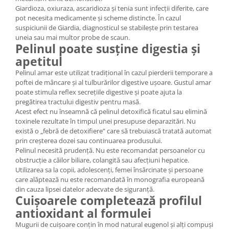
Giardioza, oxiuraza, ascaridioza și tenia sunt infecții diferite, care
pot necesita medicamente și scheme distincte. În cazul
suspiciunii de Giardia, diagnosticul se stabilește prin testarea
uneia sau mai multor probe de scaun.
Pelinul poate susține digestia și
apetitul
Pelinul amar este utilizat tradițional în cazul pierderii temporare a
poftei de mâncare și al tulburărilor digestive ușoare. Gustul amar
poate stimula reflex secrețiile digestive și poate ajuta la
pregătirea tractului digestiv pentru masă.
Acest efect nu înseamnă că pelinul detoxifică ficatul sau elimină
toxinele rezultate în timpul unei presupuse deparazitări. Nu
există o „febră de detoxifiere” care să trebuiască tratată automat
prin creșterea dozei sau continuarea produsului.
Pelinul necesită prudență. Nu este recomandat persoanelor cu
obstrucție a căilor biliare, colangită sau afecțiuni hepatice.
Utilizarea sa la copii, adolescenți, femei însărcinate și persoane
care alăptează nu este recomandată în monografia europeană
din cauza lipsei datelor adecvate de siguranță.
Cuișoarele completează profilul
antioxidant al formulei
Mugurii de cuișoare conțin în mod natural eugenol și alți compuși