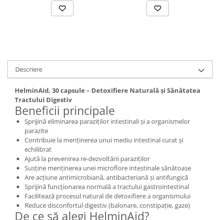
Descriere
HelminAid, 30 capsule – Detoxifiere Naturală și Sănătatea
Tractului Digestiv
Beneficii principale
Sprijină eliminarea paraziților intestinali și a organismelor
parazite
Contribuie la menținerea unui mediu intestinal curat și
echilibrat
Ajută la prevenirea re-dezvoltării paraziților
Susține menținerea unei microflore intestinale sănătoase
Are acțiune antimicrobiană, antibacteriană și antifungică
Sprijină funcționarea normală a tractului gastrointestinal
Facilitează procesul natural de detoxifiere a organismului
Reduce disconfortul digestiv (balonare, constipație, gaze)
De ce să alegi HelminAid?