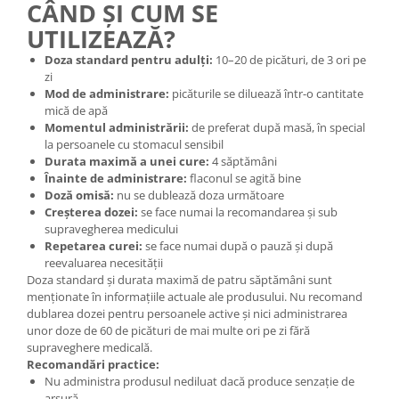
CÂND ȘI CUM SE
UTILIZEAZĂ?
Doza standard pentru adulți:
10–20 de picături, de 3 ori pe
zi
Mod de administrare:
picăturile se diluează într-o cantitate
mică de apă
Momentul administrării:
de preferat după masă, în special
la persoanele cu stomacul sensibil
Durata maximă a unei cure:
4 săptămâni
Înainte de administrare:
flaconul se agită bine
Doză omisă:
nu se dublează doza următoare
Creșterea dozei:
se face numai la recomandarea și sub
supravegherea medicului
Repetarea curei:
se face numai după o pauză și după
reevaluarea necesității
Doza standard și durata maximă de patru săptămâni sunt
menționate în informațiile actuale ale produsului. Nu recomand
dublarea dozei pentru persoanele active și nici administrarea
unor doze de 60 de picături de mai multe ori pe zi fără
supraveghere medicală.
Recomandări practice:
Nu administra produsul nediluat dacă produce senzație de
arsură