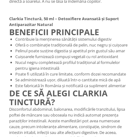
directă a soarelui. A nu se lăsa la îndemâna copiilor.
Clarkia Tinctură, 50 ml – Detoxifiere Avansată și Suport
Antiparazitar Natural
BENEFICII PRINCIPALE
Contribuie la menținerea sănătății sistemului digestiv
Oferă o combinație tradițională de pelin, nuc negru și cuișoare
Pelinul poate susține digestia și apetitul prin gustul său amar
Cuișoarele furnizează compuși vegetali cu rol antioxidant
Nucul negru completează profilul tradițional al formulelor
pentru igiena intestinală
Poate fi utilizată în cure limitate, conform dozei recomandate
Se administrează ușor, diluată într-o cantitate mică de apă
Este fabricată în România și notificată ca supliment alimentar
DE CE SĂ ALEGI CLARKIA
TINCTURĂ?
Disconfortul abdominal, balonarea, modificările tranzitului, lipsa
poftei de mâncare sau oboseala nu indică automat prezența
paraziților intestinali. Aceste manifestări pot avea numeroase
cauze, precum intoleranțe alimentare, constipație, sindrom de
intestin iritabil, infecții sau alte afecțiuni digestive. De aceea,