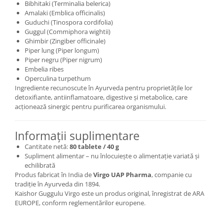
Bibhitaki (Terminalia belerica)
Amalaki (Emblica officinalis)
Guduchi (Tinospora cordifolia)
Guggul (Commiphora wightii)
Ghimbir (Zingiber officinale)
Piper lung (Piper longum)
Piper negru (Piper nigrum)
Embelia ribes
Operculina turpethum
Ingrediente recunoscute în Ayurveda pentru proprietățile lor
detoxifiante, antiinflamatoare, digestive și metabolice, care
acționează sinergic pentru purificarea organismului.
Informații suplimentare
Cantitate netă:
80 tablete / 40 g
Supliment alimentar – nu înlocuiește o alimentație variată și
echilibrată
Produs fabricat în India de
Virgo UAP Pharma
, companie cu
tradiție în Ayurveda din 1894.
Kaishor Guggulu Virgo este un produs original, înregistrat de ARA
EUROPE, conform reglementărilor europene.