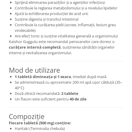
Sprijină eliminarea paraziților și a agenților infecțioși
Contribuie la reglarea metabolismului și a nivelului lipidelor
Ajută la echilibrarea producției de acid uric
Susține digestia și tranzitul intestinal
Contribuie la curățarea pielii (acnee, inflamații, leziuni greu
vindecabile)
Are efect tonic și susține vitalitatea generală a organismului
Kaishor Guggulu este recomandat persoanelor care doresc o
curățare internă completă
, susținerea sănătății organelor
interne și revitalizarea organismului.
Mod de utilizare
1 tabletă dimineața și 1 seara
, imediat după masă
Se administrează cu aproximativ 200 ml apă ușor călduță (35–
40°C)
Doză zilnică recomandată:
2 tablete
Un flacon este suficient pentru
40 de zile
Compoziție
Fiecare tabletă (500 mg) conține:
Haritaki (Terminalia chebula)