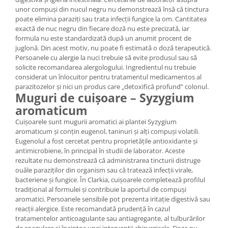
unor compuși din nucul negru nu demonstrează însă că tinctura
poate elimina paraziți sau trata infecții fungice la om. Cantitatea
exactă de nuc negru din fiecare doză nu este precizată, iar
formula nu este standardizată după un anumit procent de
juglonă. Din acest motiv, nu poate fi estimată o doză terapeutică.
Persoanele cu alergie la nuci trebuie să evite produsul sau să
solicite recomandarea alergologului. Ingredientul nu trebuie
considerat un înlocuitor pentru tratamentul medicamentos al
parazitozelor și nici un produs care „detoxifică profund” colonul.
Muguri de cuișoare – Syzygium
aromaticum
Cuișoarele sunt mugurii aromatici ai plantei Syzygium
aromaticum și conțin eugenol, taninuri și alți compuși volatili.
Eugenolul a fost cercetat pentru proprietățile antioxidante și
antimicrobiene, în principal în studii de laborator. Aceste
rezultate nu demonstrează că administrarea tincturii distruge
ouăle paraziților din organism sau că tratează infecții virale,
bacteriene și fungice. În Clarkia, cuișoarele completează profilul
tradițional al formulei și contribuie la aportul de compuși
aromatici. Persoanele sensibile pot prezenta iritație digestivă sau
reacții alergice. Este recomandată prudență în cazul
tratamentelor anticoagulante sau antiagregante, al tulburărilor
de coagulare și înaintea unei intervenții chirurgicale. Doza nu