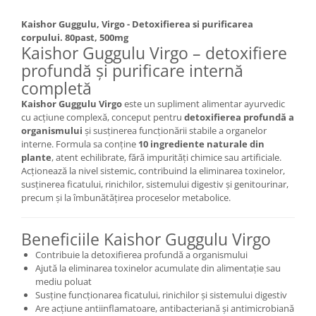
Kaishor Guggulu, Virgo - Detoxifierea si purificarea
corpului. 80past, 500mg
Kaishor Guggulu Virgo – detoxifiere
profundă și purificare internă
completă
Kaishor Guggulu Virgo
este un supliment alimentar ayurvedic
cu acțiune complexă, conceput pentru
detoxifierea profundă a
organismului
și susținerea funcționării stabile a organelor
interne. Formula sa conține
10 ingrediente naturale din
plante
, atent echilibrate, fără impurități chimice sau artificiale.
Acționează la nivel sistemic, contribuind la eliminarea toxinelor,
susținerea ficatului, rinichilor, sistemului digestiv și genitourinar,
precum și la îmbunătățirea proceselor metabolice.
Beneficiile Kaishor Guggulu Virgo
Contribuie la detoxifierea profundă a organismului
Ajută la eliminarea toxinelor acumulate din alimentație sau
mediu poluat
Susține funcționarea ficatului, rinichilor și sistemului digestiv
Are acțiune antiinflamatoare, antibacteriană și antimicrobiană