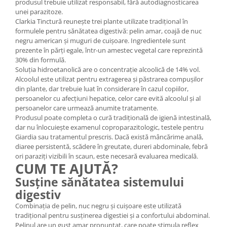
produsul trebuie utilizat responsabil, fără autodiagnosticarea
unei parazitoze.
Clarkia Tinctură reunește trei plante utilizate tradițional în
formulele pentru sănătatea digestivă: pelin amar, coajă de nuc
negru american și muguri de cuișoare. Ingredientele sunt
prezente în părți egale, într-un amestec vegetal care reprezintă
30% din formulă.
Soluția hidroetanolică are o concentrație alcoolică de 14% vol.
Alcoolul este utilizat pentru extragerea și păstrarea compușilor
din plante, dar trebuie luat în considerare în cazul copiilor,
persoanelor cu afecțiuni hepatice, celor care evită alcoolul și al
persoanelor care urmează anumite tratamente.
Produsul poate completa o cură tradițională de igienă intestinală,
dar nu înlocuiește examenul coproparazitologic, testele pentru
Giardia sau tratamentul prescris. Dacă există mâncărime anală,
diaree persistentă, scădere în greutate, dureri abdominale, febră
ori paraziți vizibili în scaun, este necesară evaluarea medicală.
CUM TE AJUTĂ?
Susține sănătatea sistemului
digestiv
Combinația de pelin, nuc negru și cuișoare este utilizată
tradițional pentru susținerea digestiei și a confortului abdominal.
Pelinul are un gust amar pronunțat, care poate stimula reflex