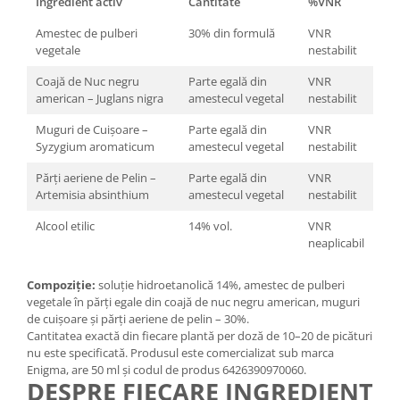
Ingredient activ
Cantitate
%VNR
Amestec de pulberi
30% din formulă
VNR
vegetale
nestabilit
Coajă de Nuc negru
Parte egală din
VNR
american – Juglans nigra
amestecul vegetal
nestabilit
Muguri de Cuișoare –
Parte egală din
VNR
Syzygium aromaticum
amestecul vegetal
nestabilit
Părți aeriene de Pelin –
Parte egală din
VNR
Artemisia absinthium
amestecul vegetal
nestabilit
Alcool etilic
14% vol.
VNR
neaplicabil
Compoziție:
soluție hidroetanolică 14%, amestec de pulberi
vegetale în părți egale din coajă de nuc negru american, muguri
de cuișoare și părți aeriene de pelin – 30%.
Cantitatea exactă din fiecare plantă per doză de 10–20 de picături
nu este specificată. Produsul este comercializat sub marca
Enigma, are 50 ml și codul de produs 6426390970060.
DESPRE FIECARE INGREDIENT