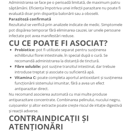
Administrarea se face pe o perioadă limitată, de maximum patru
săptămâni. Eficiența împotriva unei infecții parazitare nu poate fi
evaluată doar prin dispariția balonării sau a oboselii.
Parazitoză confirmată
Rezultatul se verifică prin analizele indicate de medic. Simptomele
pot dispărea temporar fără eliminarea cauzei, iar unele persoane
infectate pot avea manifestări reduse.
CU CE POATE FI ASOCIAT?
Probiotice:
pot fi utilizate separat pentru susținerea
echilibrului florei intestinale, în special după o cură. Se
recomandă administrarea la distanță de tinctură.
Fibre solubile:
pot susține tranzitul intestinal, dar trebuie
introduse treptat și asociate cu suficientă apă.
Vitamina C:
poate completa aportul antioxidant și susținerea
funcționării sistemului imunitar, fără a avea un efect
antiparazitar direct.
Nu recomand asocierea automată cu mai multe produse
antiparazitare concentrate. Combinarea pelinului, nucului negru,
cuișoarelor și altor extracte poate crește riscul de iritație digestivă
și reacții adverse.
CONTRAINDICAȚII ȘI
ATENȚIONĂRI