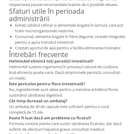
respectarea pauzei recomandate înainte de o posibilă reluare.
Sfaturi utile în perioada
administrării
Evitați zahărul rafinat și alimentele bogate în lactoză, care pot
hrăni microorganismele nedorite.
Consumați alimente bogate în fibre (legume, cereale integrale)
pentru a ajuta tranzitul intestinal.
Creșteți aportul de apă pentru a facilita eliminarea toxinelor.
Întrebări frecvente
HelminAid elimină toți paraziții intestinali?
HelminAid susține organismul în procesul natural de curățare,
însă eficiența poate varia. Dacă simptomele persistă, consultați
un medic.
Este periculos pentru flora intestinală?
Nu, ingredientele sunt alese pentru a menține echilibrul florei,
susținând sănătatea digestivă.
Cât timp durează un ambalaj?
Un ambalaj de 30 de capsule este suficient pentru o cură
completă de 15 zile.
Poate fi luat dacă am probleme cu ficatul?
Formula conține plante care susțin sănătatea ficatului, dar dacă
suferiți de afecțiuni hepatice grave, consultați medicul.