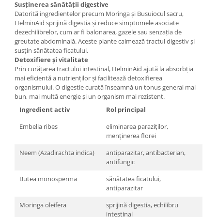
Susținerea sănătății digestive
Datorită ingredientelor precum Moringa și Busuiocul sacru,
HelminAid sprijină digestia și reduce simptomele asociate
dezechilibrelor, cum ar fi balonarea, gazele sau senzația de
greutate abdominală. Aceste plante calmează tractul digestiv și
susțin sănătatea ficatului.
Detoxifiere și vitalitate
Prin curățarea tractului intestinal, HelminAid ajută la absorbția
mai eficientă a nutrienților și facilitează detoxifierea
organismului. O digestie curată înseamnă un tonus general mai
bun, mai multă energie și un organism mai rezistent.
Ingredient activ
Rol principal
Embelia ribes
eliminarea paraziților,
menținerea florei
Neem (Azadirachta indica)
antiparazitar, antibacterian,
antifungic
Butea monosperma
sănătatea ficatului,
antiparazitar
Moringa oleifera
sprijină digestia, echilibru
intestinal