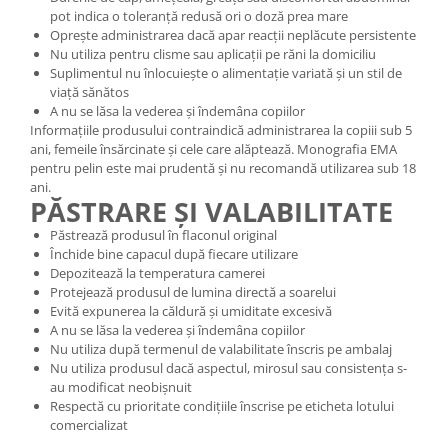
pot indica o toleranță redusă ori o doză prea mare
Oprește administrarea dacă apar reacții neplăcute persistente
Nu utiliza pentru clisme sau aplicații pe răni la domiciliu
Suplimentul nu înlocuiește o alimentație variată și un stil de
viață sănătos
A nu se lăsa la vederea și îndemâna copiilor
Informațiile produsului contraindică administrarea la copiii sub 5
ani, femeile însărcinate și cele care alăptează. Monografia EMA
pentru pelin este mai prudentă și nu recomandă utilizarea sub 18
ani.
PĂSTRARE ȘI VALABILITATE
Păstrează produsul în flaconul original
Închide bine capacul după fiecare utilizare
Depozitează la temperatura camerei
Protejează produsul de lumina directă a soarelui
Evită expunerea la căldură și umiditate excesivă
A nu se lăsa la vederea și îndemâna copiilor
Nu utiliza după termenul de valabilitate înscris pe ambalaj
Nu utiliza produsul dacă aspectul, mirosul sau consistența s-
au modificat neobișnuit
Respectă cu prioritate condițiile înscrise pe eticheta lotului
comercializat