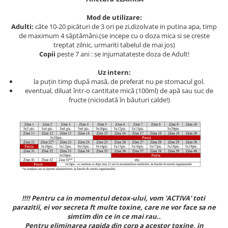
Geluri de duș
L-Carnitina
Mod de utilizare:
Scruburi
L-Glutamina
Adulti:
câte 10-20 picături de 3 ori pe zi,dizolvate in putina apa, timp
Protecție Solară
de maximum 4 săptămâni.(se incepe cu o doza mica si se creste
Lecitina
treptat zilnic, urmariti tabelul de mai jos)
Creme SPF față
Maca
Copii
peste 7 ani : se injumatateste doza de Adult!
Creme SPF corp
Magneziu
Uz intern:
Spray SPF
la puțin timp după masă, de preferat nu pe stomacul gol.
Miere de Manuka
Uleiuri bronzare
eventual, diluat într-o cantitate mică (100ml) de apă sau suc de
fructe (niciodată în băuturi calde!)
After Sun
MSM
Acceleratoare bronz
Multivitamine
Igienă Personală
Omega
Deodorante
Palmier pitic
Mâini și Unghii
Probiotice
Creme mâini
Proteine din zer (Whey Protein)
Tratamente unghii
Quercetin
!!!! Pentru ca in momentul detox-ului, vom 'ACTIVA' toti
Cosmetice coreene
parazitii, ei vor secreta ft multe toxine, care ne vor face sa ne
Resveratrol
Beauty of Joseon
simtim din ce in ce mai rau..
Pentru eliminarea rapida din corp a acestor toxine, in
Scortisoara
PETITFEE