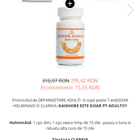
Oase & dinți
Îngrijirea Tenului
Colagen
Zinc Bisglicinat
Piele, păr & unghii
Creme de față
Creatina
Tranzit intestinal
Seruri
Crom
Creme cu SPF
Colesterol & tensiune
Demachiante
Curcumin (Turmeric)
Sănătatea copiilor
Geluri de curățare
Enzime
Performanta sportiva
Ape micelare
Fibre
Sanatate Orala
Tonere
Fier
Alergii
Măști pentru față
Garcinia
Exfoliante
Anti Intepaturi
310,97 RON
295,42 RON
Creme pentru ochi
Ghimbir
Economisesti:
15,55
RON
Balsam buze
Ginkgo biloba
Protocolul de DEPARAZITARE ADULTI si copii peste 7 ani(DOAR
Îngrijirea Corpului
Ginseng
HELMINAID SI CLARKIA,
KAISHORE ESTE DOAR PT ADULTI!!!
Creme de corp
Glucozamina
Loțiuni
HelminAid
- 1 cps dim, 1 cps seara timp de 15 zile , pauza o luna si
Glutation
Unturi de corp
reluata alta cura de 15 zile
L-Arginina
Uleiuri de corp
Tinctura CLARKIA