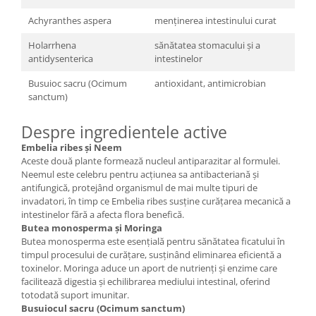
Achyranthes aspera
menținerea intestinului curat
Holarrhena
sănătatea stomacului și a
antidysenterica
intestinelor
Busuioc sacru (Ocimum
antioxidant, antimicrobian
sanctum)
Despre ingredientele active
Embelia ribes și Neem
Aceste două plante formează nucleul antiparazitar al formulei.
Neemul este celebru pentru acțiunea sa antibacteriană și
antifungică, protejând organismul de mai multe tipuri de
invadatori, în timp ce Embelia ribes susține curățarea mecanică a
intestinelor fără a afecta flora benefică.
Butea monosperma și Moringa
Butea monosperma este esențială pentru sănătatea ficatului în
timpul procesului de curățare, susținând eliminarea eficientă a
toxinelor. Moringa aduce un aport de nutrienți și enzime care
facilitează digestia și echilibrarea mediului intestinal, oferind
totodată suport imunitar.
Busuiocul sacru (Ocimum sanctum)