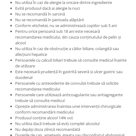
Nu utiliza în caz de alergie la oricare dintre ingrediente
Evită produsul dacă ai alergie la nuci
Nu se recomandă în sarcină
Nu se recomandă în perioada alăptării
Conform etichetei, nu se administrează copiilor sub 5 ani
Pentru orice persoană sub 18 ani este necesară
recomandarea medicului, din cauza conținutului de pelin și
alcool
Nu utiliza în caz de obstrucție a căilor biliare, colangită sau
afecțiuni hepatice
Persoanele cu calculi biliari trebuie să consulte medicul înainte
de utilizare
Este necesară prudență în gastrită severă și ulcer gastric sau
duodenal
Persoanele cu antecedente de convulsii trebuie să solicite
recomandarea medicului
Persoanele care utilizează anticoagulante sau antiagregante
trebuie să consulte medicul
Oprește administrarea înaintea unei intervenții chirurgicale
conform recomandării medicului
Produsul conține alcool 14% vol.
Nu utiliza dacă trebuie să eviți complet alcoolul
Nu depăși doza zilnică recomandată
Durerile de cap, amețeala, greața sau disconfortul abdominal