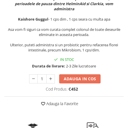
perioadele de pauza dintre HelminAid si Clarkia, vom
Mary & May
Seleniu
administra
COSRX
Seminte de in
Kaishore Guggul
- 1 cps dim , 1 cps seara cu multa apa
BIODANCE
Silimarina
Asa vom fi siguri ca vom curata complet colonul de toate deseurile
OOTD
eliminate in aceasta perioada.
Spirulina
Cettua
Ulei de cocos
Haruharu Wonder
Ulterior, puteti administra si un probiotic pentru refacerea florei
intestinale, precum Mikrobiom, 1 cps/dim.
Medicube
Ulei de peste
ARIUL
IN STOC
Ulei MCT
Durata de livrare:
2-3 Zile lucratoare
Dr. Althea
Vitamina A
DELLA BORN
ADAUGA IN COS
Vitamina B
Vitamina C
Cod Produs:
C452
Vitamina D
Adauga la Favorite
Vitamina E
Vitamina K
Zinc