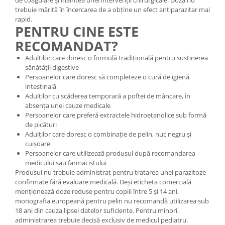
trebuie mărită în încercarea de a obține un efect antiparazitar mai
rapid.
PENTRU CINE ESTE
RECOMANDAT?
Adulților care doresc o formulă tradițională pentru susținerea
sănătății digestive
Persoanelor care doresc să completeze o cură de igienă
intestinală
Adulților cu scăderea temporară a poftei de mâncare, în
absența unei cauze medicale
Persoanelor care preferă extractele hidroetanolice sub formă
de picături
Adulților care doresc o combinație de pelin, nuc negru și
cuișoare
Persoanelor care utilizează produsul după recomandarea
medicului sau farmacistului
Produsul nu trebuie administrat pentru tratarea unei parazitoze
confirmate fără evaluare medicală. Deși eticheta comercială
menționează doze reduse pentru copiii între 5 și 14 ani,
monografia europeană pentru pelin nu recomandă utilizarea sub
18 ani din cauza lipsei datelor suficiente. Pentru minori,
administrarea trebuie decisă exclusiv de medicul pediatru.