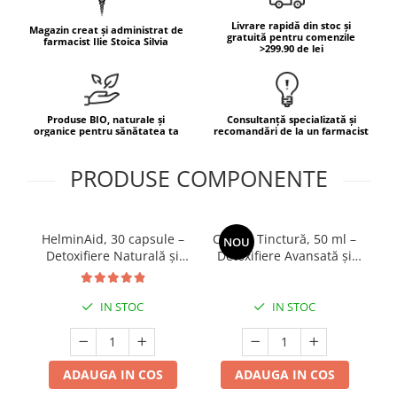
Cătină
Livrare rapidă din stoc și
Magazin creat și administrat de
gratuită pentru comenzile
Chlorella
farmacist Ilie Stoica Silvia
>299.90 de lei
Colina
Electroliti
Produse BIO, naturale și
Consultanță specializată și
Produse Apicole
organice pentru sănătatea ta
recomandări de la un farmacist
Cacao
PRODUSE COMPONENTE
HelminAid, 30 capsule –
Clarkia Tinctură, 50 ml –
Ka
NOU
Detoxifiere Naturală și
Detoxifiere Avansată și
De
Sănătatea Tractului
Suport Antiparazitar
c
Digestiv
Natural
IN STOC
IN STOC
ADAUGA IN COS
ADAUGA IN COS