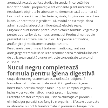
aromatici. Aceștia au fost studiați în special în cercetări de
laborator pentru proprietățile antioxidante și antimicrobiene.
Rezultatele obținute în laborator nu demonstrează automat că
tinctura tratează infecții bacteriene, virale, fungice sau parazitare
la om. Concentrația ingredientului, modul de extracție, doza
administrată și absorbția influențează efectele reale.
Cuișoarele sunt incluse pentru completarea formulei vegetale și
pentru aportul lor de compuși aromatici. Produsul nu trebuie
prezentat ca antiviral sau ca înlocuitor pentru antibiotice,
antifungice și medicamente antiparazitare.
Persoanele care urmează tratament anticoagulant sau
antiagregant trebuie să solicite recomandarea medicului înainte
de utilizarea regulată a unor extracte concentrate care conțin
cuișoare.
Nucul negru completează
formula pentru igiena digestivă
Coaja de nuc negru american este utilizată tradițional în
formulele naturiste destinate sănătății digestive și igienei
intestinale. Aceasta conține taninuri și alți compuși vegetali,
inclusiv derivați de naftochinonă, precum juglona.
Prezența acestor compuși nu justifică afirmația că produsul
elimină sigur paraziții sau fungii din organism. Efectele observate
în laborator nu pot fi transformate în promisiuni terapeutice