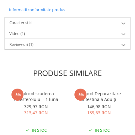
Informatii conformitate produs
Caracteristici
Video
(1)
Review-uri
(1)
PRODUSE SIMILARE
Protocol scaderea
Protocol Deparazitare
-5%
-5%
colesterolului - 1 luna
Intestinală Adulți
329,97 RON
146,98 RON
313,47 RON
139,63 RON
IN STOC
IN STOC