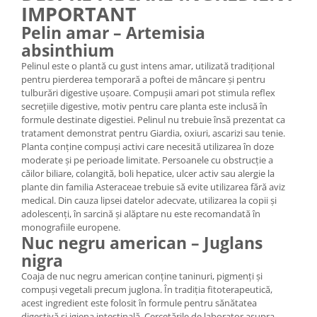
IMPORTANT
Pelin amar – Artemisia
absinthium
Pelinul este o plantă cu gust intens amar, utilizată tradițional
pentru pierderea temporară a poftei de mâncare și pentru
tulburări digestive ușoare. Compușii amari pot stimula reflex
secrețiile digestive, motiv pentru care planta este inclusă în
formule destinate digestiei. Pelinul nu trebuie însă prezentat ca
tratament demonstrat pentru Giardia, oxiuri, ascarizi sau tenie.
Planta conține compuși activi care necesită utilizarea în doze
moderate și pe perioade limitate. Persoanele cu obstrucție a
căilor biliare, colangită, boli hepatice, ulcer activ sau alergie la
plante din familia Asteraceae trebuie să evite utilizarea fără aviz
medical. Din cauza lipsei datelor adecvate, utilizarea la copii și
adolescenți, în sarcină și alăptare nu este recomandată în
monografiile europene.
Nuc negru american – Juglans
nigra
Coaja de nuc negru american conține taninuri, pigmenți și
compuși vegetali precum juglona. În tradiția fitoterapeutică,
acest ingredient este folosit în formule pentru sănătatea
digestivă și igiena intestinală. Cercetările de laborator asupra