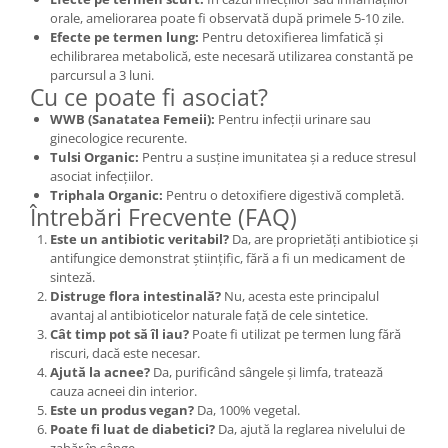
orale, ameliorarea poate fi observată după primele 5-10 zile.
Efecte pe termen lung:
Pentru detoxifierea limfatică și
echilibrarea metabolică, este necesară utilizarea constantă pe
parcursul a 3 luni.
Cu ce poate fi asociat?
WWB (Sanatatea Femeii):
Pentru infecții urinare sau
ginecologice recurente.
Tulsi Organic:
Pentru a susține imunitatea și a reduce stresul
asociat infecțiilor.
Triphala Organic:
Pentru o detoxifiere digestivă completă.
Întrebări Frecvente (FAQ)
Este un antibiotic veritabil?
Da, are proprietăți antibiotice și
antifungice demonstrat științific, fără a fi un medicament de
sinteză.
Distruge flora intestinală?
Nu, acesta este principalul
avantaj al antibioticelor naturale față de cele sintetice.
Cât timp pot să îl iau?
Poate fi utilizat pe termen lung fără
riscuri, dacă este necesar.
Ajută la acnee?
Da, purificând sângele și limfa, tratează
cauza acneei din interior.
Este un produs vegan?
Da, 100% vegetal.
Poate fi luat de diabetici?
Da, ajută la reglarea nivelului de