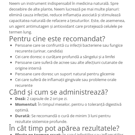
Neem un instrument indispensabil în medicina naturală. Spre
deosebire de alte plante, Neem lucrează pe mai multe planuri:
elimină cauza infecției, reduce inflamația asociată și stimulează
capacitatea naturală de refacere a țesuturilor. Este, de asemenea,
un agent antimutagen și antioxidant care protejează celulele pe
termen lung.
Pentru cine este recomandat?
Persoane care se confruntă cu infecții bacteriene sau fungice
recurente (urinar, candida)
Cei care doresc o curățare profundă a sângelui și a limfei
Persoane care suferă de acnee sau alte afecțiuni cutanate de
origine internă
Persoane care doresc un suport natural pentru glicemie
Cei care suferă de inflamații gingivale sau probleme orale
recurente
Când și cum se administrează?
Doză:
2 capsule de 2 ori pe zi.
Momentul:
În timpul meselor, pentru o toleranță digestivă
optimă.
Durată:
Se recomandă o cură de minim 3 luni pentru
rezultate sistemice profunde.
În cât timp pot apărea rezultatele?
Efecte pe termen scurt:
În cazul infecțiilor sau inflamațiilor