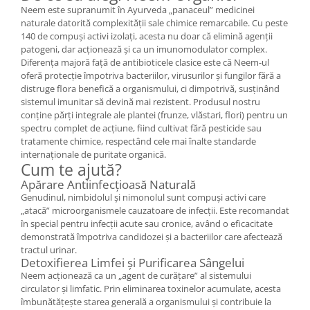
Neem este supranumit în Ayurveda „panaceul” medicinei
naturale datorită complexității sale chimice remarcabile. Cu peste
140 de compuși activi izolați, acesta nu doar că elimină agenții
patogeni, dar acționează și ca un imunomodulator complex.
Diferența majoră față de antibioticele clasice este că Neem-ul
oferă protecție împotriva bacteriilor, virusurilor și fungilor fără a
distruge flora benefică a organismului, ci dimpotrivă, susținând
sistemul imunitar să devină mai rezistent. Produsul nostru
conține părți integrale ale plantei (frunze, vlăstari, flori) pentru un
spectru complet de acțiune, fiind cultivat fără pesticide sau
tratamente chimice, respectând cele mai înalte standarde
internaționale de puritate organică.
Cum te ajută?
Apărare Antiinfecțioasă Naturală
Genudinul, nimbidolul și nimonolul sunt compuși activi care
„atacă” microorganismele cauzatoare de infecții. Este recomandat
în special pentru infecții acute sau cronice, având o eficacitate
demonstrată împotriva candidozei și a bacteriilor care afectează
tractul urinar.
Detoxifierea Limfei și Purificarea Sângelui
Neem acționează ca un „agent de curățare” al sistemului
circulator și limfatic. Prin eliminarea toxinelor acumulate, acesta
îmbunătățește starea generală a organismului și contribuie la