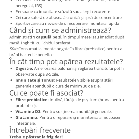
neregulat, IBS)
Persoane cu imunitate scăzută sau alergii recurente
Cei care suferă de oboseală cronică și lipsă de concentrare
Sportivi care au nevoie de o recuperare imunitară rapidă
Când și cum se administrează?
Administrați
1 capsulă pe zi
, în timpul mesei sau imediat după
masă. Înghițiți cu lichidul preferat.
Sfat:
Consumați alimente bogate în fibre (prebiotice) pentru a
hrăni bacteriile benefice.
În cât timp pot apărea rezultatele?
Digestie:
Ameliorarea balonării și reglarea tranzitului pot fi
observate după 3-5 zile.
Imunitate și Tonus:
Rezultatele vizibile asupra stării
generale apar după o cură de minim 30 de zile.
Cu ce poate fi asociat?
Fibre prebiotice:
Inulină, tărâțe de psyllium (hrana pentru
probiotice).
Vitamina D3:
Pentru susținerea imunității generale.
Glutamină:
Pentru o reparare și mai intensă a mucoasei
intestinale.
Întrebări frecvente
Trebuie păstrat la frigider?