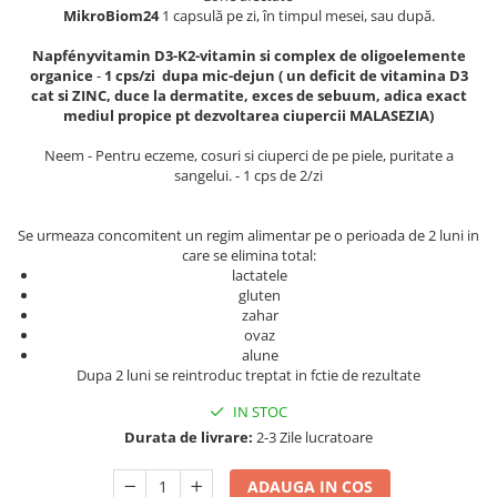
Geluri de duș
L-Carnitina
MikroBiom24
1 capsulă pe zi, în timpul mesei, sau după.
Scruburi
L-Glutamina
Napfényvitamin D3-K2-vitamin si complex de oligoelemente
Protecție Solară
organice
-
1 cps/zi dupa mic-dejun ( un deficit de vitamina D3
Lecitina
cat si ZINC, duce la dermatite, exces de sebuum, adica exact
Creme SPF față
mediul propice pt dezvoltarea ciupercii MALASEZIA)
Maca
Creme SPF corp
Magneziu
Neem - Pentru eczeme, cosuri si ciuperci de pe piele, puritate a
Spray SPF
sangelui. - 1 cps de 2/zi
Miere de Manuka
Uleiuri bronzare
After Sun
MSM
Se urmeaza concomitent un regim alimentar pe o perioada de 2 luni in
Acceleratoare bronz
Multivitamine
care se elimina total:
lactatele
Igienă Personală
Omega
gluten
Deodorante
zahar
Palmier pitic
ovaz
Mâini și Unghii
alune
Probiotice
Creme mâini
Dupa 2 luni se reintroduc treptat in fctie de rezultate
Proteine din zer (Whey Protein)
Tratamente unghii
IN STOC
Quercetin
Cosmetice coreene
Durata de livrare:
2-3 Zile lucratoare
Resveratrol
Beauty of Joseon
ADAUGA IN COS
Scortisoara
PETITFEE