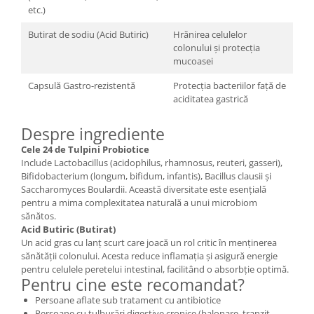
etc.)
Butirat de sodiu (Acid Butiric)
Hrănirea celulelor
colonului și protecția
mucoasei
Capsulă Gastro-rezistentă
Protecția bacteriilor față de
aciditatea gastrică
Despre ingrediente
Cele 24 de Tulpini Probiotice
Include Lactobacillus (acidophilus, rhamnosus, reuteri, gasseri),
Bifidobacterium (longum, bifidum, infantis), Bacillus clausii și
Saccharomyces Boulardii. Această diversitate este esențială
pentru a mima complexitatea naturală a unui microbiom
sănătos.
Acid Butiric (Butirat)
Un acid gras cu lanț scurt care joacă un rol critic în menținerea
sănătății colonului. Acesta reduce inflamația și asigură energie
pentru celulele peretelui intestinal, facilitând o absorbție optimă.
Pentru cine este recomandat?
Persoane aflate sub tratament cu antibiotice
Persoane cu tulburări digestive cronice (balonare, tranzit