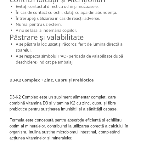
Evitați contactul direct cu ochii și mucoasele.
În caz de contact cu ochii, clătiți cu apă din abundență.
Întrerupeți utilizarea în caz de reacții adverse.
Numai pentru uz extern.
A nu se lăsa la îndemâna copiilor.
Păstrare și valabilitate
A se păstra la loc uscat și răcoros, ferit de lumina directă a
soarelui.
A se respecta simbolul PAO (perioada de valabilitate după
deschidere) indicat pe ambalaj.
D3-K2 Complex + Zinc, Cupru și Prebiotice
D3-K2 Complex este un supliment alimentar complet, care 
combină vitamina D3 și vitamina K2 cu zinc, cupru și fibre 
prebiotice pentru susținerea imunității și a sănătății osoase.
Formula este concepută pentru absorbție eficientă și echilibru 
optim al mineralelor, contribuind la utilizarea corectă a calciului în 
organism. Inulina susține microbiomul intestinal, completând 
acțiunea vitaminelor și mineralelor.