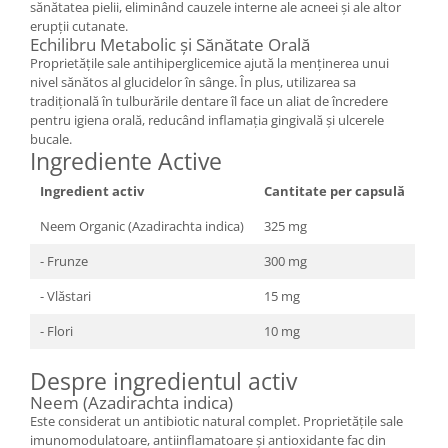
sănătatea pielii, eliminând cauzele interne ale acneei și ale altor
erupții cutanate.
Echilibru Metabolic și Sănătate Orală
Proprietățile sale antihiperglicemice ajută la menținerea unui
nivel sănătos al glucidelor în sânge. În plus, utilizarea sa
tradițională în tulburările dentare îl face un aliat de încredere
pentru igiena orală, reducând inflamația gingivală și ulcerele
bucale.
Ingrediente Active
Ingredient activ
Cantitate per capsulă
Neem Organic (Azadirachta indica)
325 mg
- Frunze
300 mg
- Vlăstari
15 mg
- Flori
10 mg
Despre ingredientul activ
Neem (Azadirachta indica)
Este considerat un antibiotic natural complet. Proprietățile sale
imunomodulatoare, antiinflamatoare și antioxidante fac din