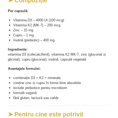
➤ Compoziție
Per capsulă:
Vitamina D3 – 4000 UI (100 mcg)
Vitamina K2 (MK-7) – 200 mcg
Zinc – 15 mg
Cupru – 1 mg
Inulină (prebiotic) – 400 mg
Ingrediente:
vitamina D3 (colecalciferol), vitamina K2 MK-7, zinc (gluconat și 
glicinat), cupru (gluconat), inulină, capsulă vegetală
Avantajele formulei:
combinație D3 + K2 + minerale
conține zinc și cupru în forme bine absorbite
include prebiotice pentru microbiom
formulă vegană
fără gluten, lactoză sau zahăr
➤ Pentru cine este potrivit