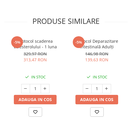
PRODUSE SIMILARE
Protocol scaderea
Protocol Deparazitare
-5%
-5%
colesterolului - 1 luna
Intestinală Adulți
329,97 RON
146,98 RON
313,47 RON
139,63 RON
IN STOC
IN STOC
ADAUGA IN COS
ADAUGA IN COS