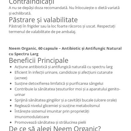
Contraindicații
A nu se depăși doza recomandată. Nu înlocuiește o dietă variată
și echilibrată.
Păstrare și valabilitate
Păstrați în frigider sau la loc foarte răcoros și uscat. Respectați
termenul de valabilitate de pe ambalaj.
Neem Organic, 60 capsule – Antibiotic și Antifungic Natural
cu Spectru Larg
Beneficii Principale
Acțiune antibiotică și antifungică naturală cu spectru larg
Eficient în infecții urinare, candidoze și afecțiuni cutanate
(acnee)
Susține detoxifierea limfatică și purificarea sângelui
Contribuie la sănătatea țesuturilor moi și a aparatului genito-
urinar
Sprijină sănătatea gingiilor și a cavității bucale (ulcere orale)
Reglează nivelul glicemiei și susține metabolismul
Întărește sistemul imunitar prin proprietăți
imunomodulatoare
Promovează sănătatea și strălucirea pielii
De ce să alegi Neem Organic?