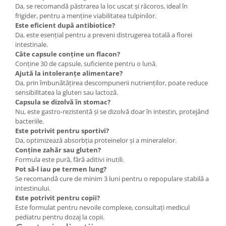
Da, se recomandă păstrarea la loc uscat și răcoros, ideal în
frigider, pentru a menține viabilitatea tulpinilor.
Este eficient după antibiotice?
Da, este esențial pentru a preveni distrugerea totală a florei
intestinale.
Câte capsule conține un flacon?
Conține 30 de capsule, suficiente pentru o lună.
Ajută la intoleranțe alimentare?
Da, prin îmbunătățirea descompunerii nutrienților, poate reduce
sensibilitatea la gluten sau lactoză.
Capsula se dizolvă în stomac?
Nu, este gastro-rezistentă și se dizolvă doar în intestin, protejând
bacteriile.
Este potrivit pentru sportivi?
Da, optimizează absorbția proteinelor și a mineralelor.
Conține zahăr sau gluten?
Formula este pură, fără aditivi inutili.
Pot să-l iau pe termen lung?
Se recomandă cure de minim 3 luni pentru o repopulare stabilă a
intestinului.
Este potrivit pentru copii?
Este formulat pentru nevoile complexe, consultați medicul
pediatru pentru dozaj la copii.