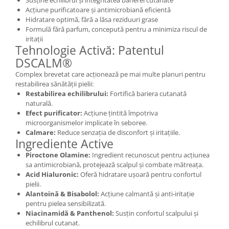
Susține echilibrul și integritatea barierei cutanate
Acțiune purificatoare și antimicrobiană eficientă
Hidratare optimă, fără a lăsa reziduuri grase
Formulă fără parfum, concepută pentru a minimiza riscul de
iritații
Tehnologie Activă: Patentul
DSCALM®
Complex brevetat care acționează pe mai multe planuri pentru
restabilirea sănătății pielii:
Restabilirea echilibrului:
Fortifică bariera cutanată
naturală.
Efect purificator:
Acțiune țintită împotriva
microorganismelor implicate în seboree.
Calmare:
Reduce senzația de disconfort și iritațiile.
Ingrediente Active
Piroctone Olamine:
Ingredient recunoscut pentru acțiunea
sa antimicrobiană, protejează scalpul și combate mătreața.
Acid Hialuronic:
Oferă hidratare ușoară pentru confortul
pielii.
Alantoină & Bisabolol:
Acțiune calmantă și anti-iritație
pentru pielea sensibilizată.
Niacinamidă & Panthenol:
Susțin confortul scalpului și
echilibrul cutanat.