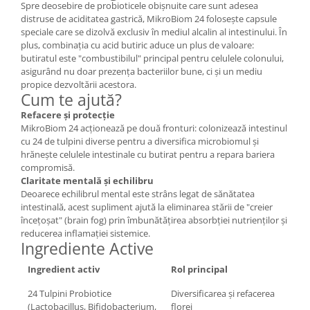
Spre deosebire de probioticele obișnuite care sunt adesea
distruse de aciditatea gastrică, MikroBiom 24 folosește capsule
speciale care se dizolvă exclusiv în mediul alcalin al intestinului. În
plus, combinația cu acid butiric aduce un plus de valoare:
butiratul este "combustibilul" principal pentru celulele colonului,
asigurând nu doar prezența bacteriilor bune, ci și un mediu
propice dezvoltării acestora.
Cum te ajută?
Refacere și protecție
MikroBiom 24 acționează pe două fronturi: colonizează intestinul
cu 24 de tulpini diverse pentru a diversifica microbiomul și
hrănește celulele intestinale cu butirat pentru a repara bariera
compromisă.
Claritate mentală și echilibru
Deoarece echilibrul mental este strâns legat de sănătatea
intestinală, acest supliment ajută la eliminarea stării de "creier
încețoșat" (brain fog) prin îmbunătățirea absorbției nutrienților și
reducerea inflamației sistemice.
Ingrediente Active
Ingredient activ
Rol principal
24 Tulpini Probiotice
Diversificarea și refacerea
(Lactobacillus, Bifidobacterium,
florei