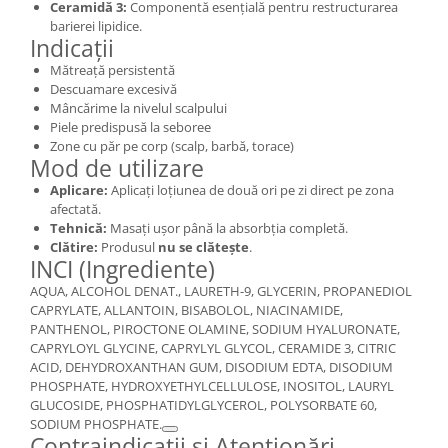
Ceramidă 3:
Componentă esențială pentru restructurarea
barierei lipidice.
Indicații
Mătreață persistentă
Descuamare excesivă
Mâncărime la nivelul scalpului
Piele predispusă la seboree
Zone cu păr pe corp (scalp, barbă, torace)
Mod de utilizare
Aplicare:
Aplicați loțiunea de două ori pe zi direct pe zona
afectată.
Tehnică:
Masați ușor până la absorbția completă.
Clătire:
Produsul
nu se clătește
.
INCI (Ingrediente)
AQUA, ALCOHOL DENAT., LAURETH-9, GLYCERIN, PROPANEDIOL
CAPRYLATE, ALLANTOIN, BISABOLOL, NIACINAMIDE,
PANTHENOL, PIROCTONE OLAMINE, SODIUM HYALURONATE,
CAPRYLOYL GLYCINE, CAPRYLYL GLYCOL, CERAMIDE 3, CITRIC
ACID, DEHYDROXANTHAN GUM, DISODIUM EDTA, DISODIUM
PHOSPHATE, HYDROXYETHYLCELLULOSE, INOSITOL, LAURYL
GLUCOSIDE, PHOSPHATIDYLGLYCEROL, POLYSORBATE 60,
SODIUM PHOSPHATE.
Contraindicații și Atenționări