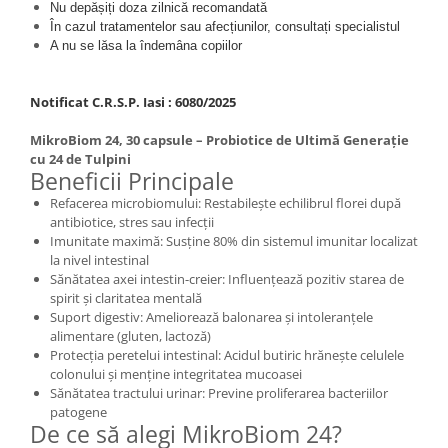
Nu depășiți doza zilnică recomandată
În cazul tratamentelor sau afecțiunilor, consultați specialistul
A nu se lăsa la îndemâna copiilor
Notificat C.R.S.P. Iasi : 6080/2025
MikroBiom 24, 30 capsule – Probiotice de Ultimă Generație
cu 24 de Tulpini
Beneficii Principale
Refacerea microbiomului: Restabilește echilibrul florei după
antibiotice, stres sau infecții
Imunitate maximă: Susține 80% din sistemul imunitar localizat
la nivel intestinal
Sănătatea axei intestin-creier: Influențează pozitiv starea de
spirit și claritatea mentală
Suport digestiv: Ameliorează balonarea și intoleranțele
alimentare (gluten, lactoză)
Protecția peretelui intestinal: Acidul butiric hrănește celulele
colonului și menține integritatea mucoasei
Sănătatea tractului urinar: Previne proliferarea bacteriilor
patogene
De ce să alegi MikroBiom 24?