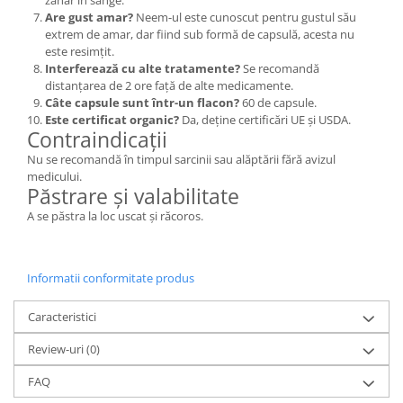
zahăr în sânge.
Are gust amar?
Neem-ul este cunoscut pentru gustul său
extrem de amar, dar fiind sub formă de capsulă, acesta nu
este resimțit.
Interferează cu alte tratamente?
Se recomandă
distanțarea de 2 ore față de alte medicamente.
Câte capsule sunt într-un flacon?
60 de capsule.
Este certificat organic?
Da, deține certificări UE și USDA.
Contraindicații
Nu se recomandă în timpul sarcinii sau alăptării fără avizul
medicului.
Păstrare și valabilitate
A se păstra la loc uscat și răcoros.
Informatii conformitate produs
Caracteristici
Review-uri
(0)
FAQ