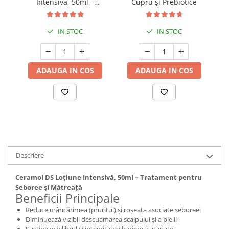
Intensivă, 50ml –
Cupru și Prebiotice
Cătină
Tratament pentru
Seboree și Mătreață
Chlorella
IN STOC
IN STOC
Colina
Electroliti
ADAUGA IN COS
ADAUGA IN COS
Produse Apicole
Cacao
Descriere
Ceramol DS Loțiune Intensivă, 50ml – Tratament pentru
Seboree și Mătreață
Beneficii Principale
Reduce mâncărimea (pruritul) și roșeața asociate seboreei
Diminuează vizibil descuamarea scalpului și a pielii