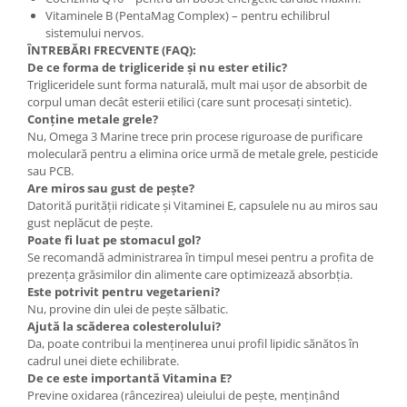
Vitaminele B (PentaMag Complex) – pentru echilibrul
sistemului nervos.
ÎNTREBĂRI FRECVENTE (FAQ):
De ce forma de trigliceride și nu ester etilic?
Trigliceridele sunt forma naturală, mult mai ușor de absorbit de
corpul uman decât esterii etilici (care sunt procesați sintetic).
Conține metale grele?
Nu, Omega 3 Marine trece prin procese riguroase de purificare
moleculară pentru a elimina orice urmă de metale grele, pesticide
sau PCB.
Are miros sau gust de pește?
Datorită purității ridicate și Vitaminei E, capsulele nu au miros sau
gust neplăcut de pește.
Poate fi luat pe stomacul gol?
Se recomandă administrarea în timpul mesei pentru a profita de
prezența grăsimilor din alimente care optimizează absorbția.
Este potrivit pentru vegetarieni?
Nu, provine din ulei de pește sălbatic.
Ajută la scăderea colesterolului?
Da, poate contribui la menținerea unui profil lipidic sănătos în
cadrul unei diete echilibrate.
De ce este importantă Vitamina E?
Previne oxidarea (râncezirea) uleiului de pește, menținând