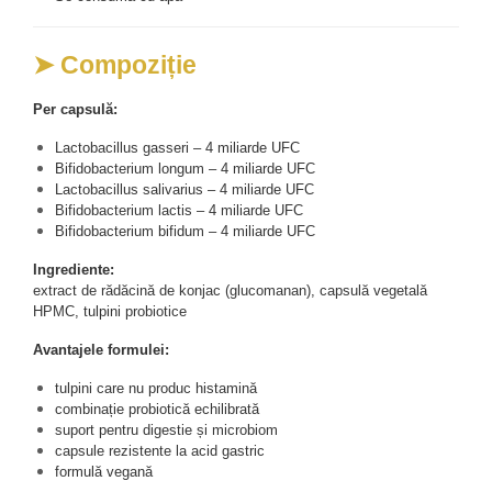
➤ Compoziție
Per capsulă:
Lactobacillus gasseri – 4 miliarde UFC
Bifidobacterium longum – 4 miliarde UFC
Lactobacillus salivarius – 4 miliarde UFC
Bifidobacterium lactis – 4 miliarde UFC
Bifidobacterium bifidum – 4 miliarde UFC
Ingrediente:
extract de rădăcină de konjac (glucomanan), capsulă vegetală 
HPMC, tulpini probiotice
Avantajele formulei:
tulpini care nu produc histamină
combinație probiotică echilibrată
suport pentru digestie și microbiom
capsule rezistente la acid gastric
formulă vegană