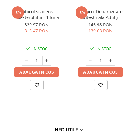
Protocol scaderea
Protocol Deparazitare
-5%
-5%
colesterolului - 1 luna
Intestinală Adulți
329,97 RON
146,98 RON
313,47 RON
139,63 RON
IN STOC
IN STOC
ADAUGA IN COS
ADAUGA IN COS
INFO UTILE