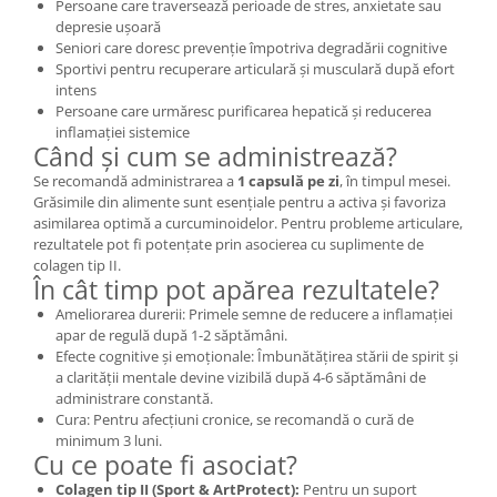
Persoane care traversează perioade de stres, anxietate sau
depresie ușoară
Seniori care doresc prevenție împotriva degradării cognitive
Sportivi pentru recuperare articulară și musculară după efort
intens
Persoane care urmăresc purificarea hepatică și reducerea
inflamației sistemice
Când și cum se administrează?
Se recomandă administrarea a
1 capsulă pe zi
, în timpul mesei.
Grăsimile din alimente sunt esențiale pentru a activa și favoriza
asimilarea optimă a curcuminoidelor. Pentru probleme articulare,
rezultatele pot fi potențate prin asocierea cu suplimente de
colagen tip II.
În cât timp pot apărea rezultatele?
Ameliorarea durerii: Primele semne de reducere a inflamației
apar de regulă după 1-2 săptămâni.
Efecte cognitive și emoționale: Îmbunătățirea stării de spirit și
a clarității mentale devine vizibilă după 4-6 săptămâni de
administrare constantă.
Cura: Pentru afecțiuni cronice, se recomandă o cură de
minimum 3 luni.
Cu ce poate fi asociat?
Colagen tip II (Sport & ArtProtect):
Pentru un suport