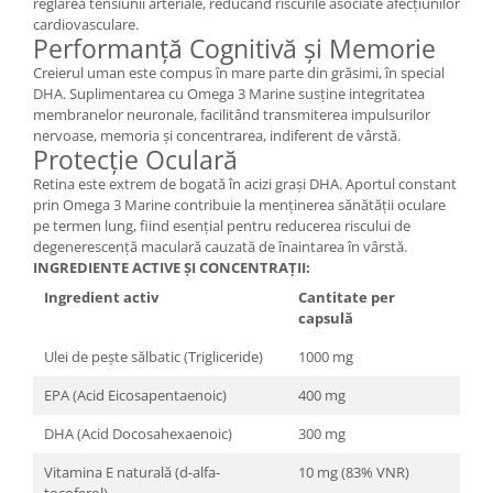
reglarea tensiunii arteriale, reducând riscurile asociate afecțiunilor
cardiovasculare.
Performanță Cognitivă și Memorie
Creierul uman este compus în mare parte din grăsimi, în special
DHA. Suplimentarea cu Omega 3 Marine susține integritatea
membranelor neuronale, facilitând transmiterea impulsurilor
nervoase, memoria și concentrarea, indiferent de vârstă.
Protecție Oculară
Retina este extrem de bogată în acizi grași DHA. Aportul constant
prin Omega 3 Marine contribuie la menținerea sănătății oculare
pe termen lung, fiind esențial pentru reducerea riscului de
degenerescență maculară cauzată de înaintarea în vârstă.
INGREDIENTE ACTIVE ȘI CONCENTRAȚII:
Ingredient activ
Cantitate per
capsulă
Ulei de pește sălbatic (Trigliceride)
1000 mg
EPA (Acid Eicosapentaenoic)
400 mg
DHA (Acid Docosahexaenoic)
300 mg
Vitamina E naturală (d-alfa-
10 mg (83% VNR)