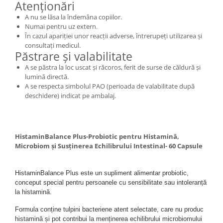
Atenționări
A nu se lăsa la îndemâna copiilor.
Numai pentru uz extern.
În cazul apariției unor reacții adverse, întrerupeți utilizarea și
consultați medicul.
Păstrare și valabilitate
A se păstra la loc uscat și răcoros, ferit de surse de căldură și
lumină directă.
A se respecta simbolul PAO (perioada de valabilitate după
deschidere) indicat pe ambalaj.
HistaminBalance Plus-Probiotic pentru Histamină,
Microbiom și Susținerea Echilibrului Intestinal- 60 Capsule
HistaminBalance Plus este un supliment alimentar probiotic, 
conceput special pentru persoanele cu sensibilitate sau intoleranță 
la histamină.
Formula conține tulpini bacteriene atent selectate, care nu produc 
histamină și pot contribui la menținerea echilibrului microbiomului 