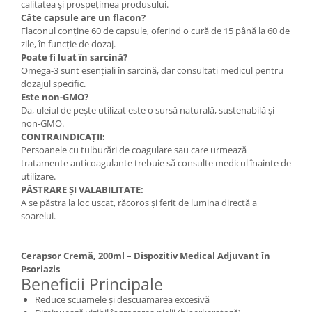
calitatea și prospețimea produsului.
Câte capsule are un flacon?
Flaconul conține 60 de capsule, oferind o cură de 15 până la 60 de
zile, în funcție de dozaj.
Poate fi luat în sarcină?
Omega-3 sunt esențiali în sarcină, dar consultați medicul pentru
dozajul specific.
Este non-GMO?
Da, uleiul de pește utilizat este o sursă naturală, sustenabilă și
non-GMO.
CONTRAINDICAȚII:
Persoanele cu tulburări de coagulare sau care urmează
tratamente anticoagulante trebuie să consulte medicul înainte de
utilizare.
PĂSTRARE ȘI VALABILITATE:
A se păstra la loc uscat, răcoros și ferit de lumina directă a
soarelui.
Cerapsor Cremă, 200ml – Dispozitiv Medical Adjuvant în
Psoriazis
Beneficii Principale
Reduce scuamele și descuamarea excesivă