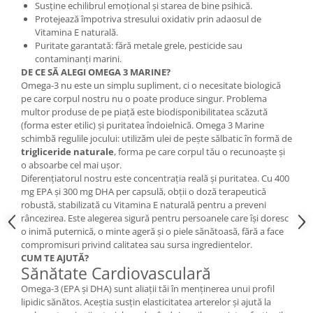
Susține echilibrul emoțional și starea de bine psihică.
Protejează împotriva stresului oxidativ prin adaosul de
Vitamina E naturală.
Puritate garantată: fără metale grele, pesticide sau
contaminanți marini.
DE CE SĂ ALEGI OMEGA 3 MARINE?
Omega-3 nu este un simplu supliment, ci o necesitate biologică
pe care corpul nostru nu o poate produce singur. Problema
multor produse de pe piață este biodisponibilitatea scăzută
(forma ester etilic) și puritatea îndoielnică. Omega 3 Marine
schimbă regulile jocului: utilizăm ulei de pește sălbatic în formă de
trigliceride naturale
, forma pe care corpul tău o recunoaște și
o absoarbe cel mai ușor.
Diferențiatorul nostru este concentrația reală și puritatea. Cu 400
mg EPA și 300 mg DHA per capsulă, obții o doză terapeutică
robustă, stabilizată cu Vitamina E naturală pentru a preveni
râncezirea. Este alegerea sigură pentru persoanele care își doresc
o inimă puternică, o minte ageră și o piele sănătoasă, fără a face
compromisuri privind calitatea sau sursa ingredientelor.
CUM TE AJUTĂ?
Sănătate Cardiovasculară
Omega-3 (EPA și DHA) sunt aliații tăi în menținerea unui profil
lipidic sănătos. Aceștia susțin elasticitatea arterelor și ajută la