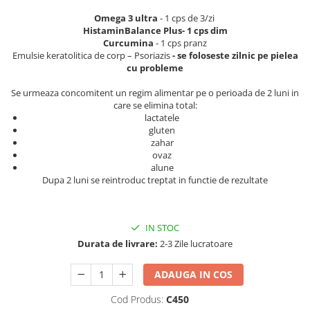
Geluri de duș
L-Carnitina
Omega 3 ultra
- 1 cps de 3/zi
Scruburi
L-Glutamina
HistaminBalance Plus- 1 cps dim
Curcumina
- 1 cps pranz
Protecție Solară
Lecitina
Emulsie keratolitica de corp – Psoriazis
- se foloseste zilnic pe pielea
Creme SPF față
cu probleme
Maca
Creme SPF corp
Se urmeaza concomitent un regim alimentar pe o perioada de 2 luni in
Magneziu
Spray SPF
care se elimina total:
Miere de Manuka
lactatele
Uleiuri bronzare
gluten
After Sun
MSM
zahar
Acceleratoare bronz
ovaz
Multivitamine
alune
Igienă Personală
Omega
Dupa 2 luni se reintroduc treptat in functie de rezultate
Deodorante
Palmier pitic
Mâini și Unghii
Probiotice
IN STOC
Creme mâini
Durata de livrare:
2-3 Zile lucratoare
Proteine din zer (Whey Protein)
Tratamente unghii
Quercetin
Cosmetice coreene
ADAUGA IN COS
Resveratrol
Beauty of Joseon
Cod Produs:
C450
Scortisoara
PETITFEE