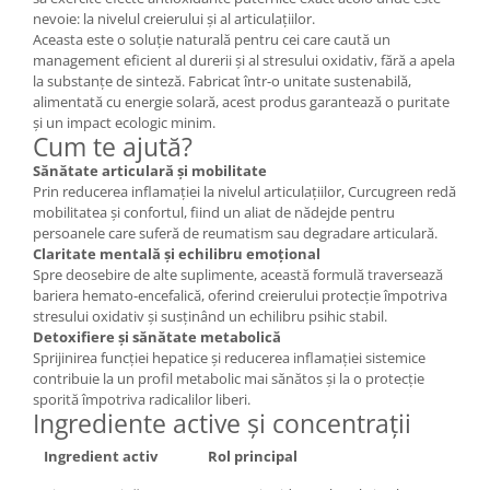
nevoie: la nivelul creierului și al articulațiilor.
Aceasta este o soluție naturală pentru cei care caută un
management eficient al durerii și al stresului oxidativ, fără a apela
la substanțe de sinteză. Fabricat într-o unitate sustenabilă,
alimentată cu energie solară, acest produs garantează o puritate
și un impact ecologic minim.
Cum te ajută?
Sănătate articulară și mobilitate
Prin reducerea inflamației la nivelul articulațiilor, Curcugreen redă
mobilitatea și confortul, fiind un aliat de nădejde pentru
persoanele care suferă de reumatism sau degradare articulară.
Claritate mentală și echilibru emoțional
Spre deosebire de alte suplimente, această formulă traversează
bariera hemato-encefalică, oferind creierului protecție împotriva
stresului oxidativ și susținând un echilibru psihic stabil.
Detoxifiere și sănătate metabolică
Sprijinirea funcției hepatice și reducerea inflamației sistemice
contribuie la un profil metabolic mai sănătos și la o protecție
sporită împotriva radicalilor liberi.
Ingrediente active și concentrații
Ingredient activ
Rol principal