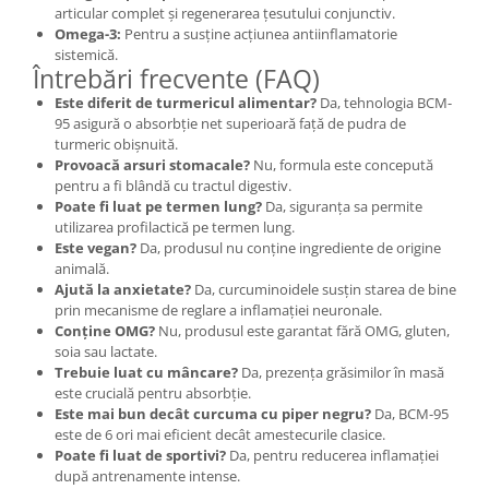
articular complet și regenerarea țesutului conjunctiv.
Omega-3:
Pentru a susține acțiunea antiinflamatorie
sistemică.
Întrebări frecvente (FAQ)
Este diferit de turmericul alimentar?
Da, tehnologia BCM-
95 asigură o absorbție net superioară față de pudra de
turmeric obișnuită.
Provoacă arsuri stomacale?
Nu, formula este concepută
pentru a fi blândă cu tractul digestiv.
Poate fi luat pe termen lung?
Da, siguranța sa permite
utilizarea profilactică pe termen lung.
Este vegan?
Da, produsul nu conține ingrediente de origine
animală.
Ajută la anxietate?
Da, curcuminoidele susțin starea de bine
prin mecanisme de reglare a inflamației neuronale.
Conține OMG?
Nu, produsul este garantat fără OMG, gluten,
soia sau lactate.
Trebuie luat cu mâncare?
Da, prezența grăsimilor în masă
este crucială pentru absorbție.
Este mai bun decât curcuma cu piper negru?
Da, BCM-95
este de 6 ori mai eficient decât amestecurile clasice.
Poate fi luat de sportivi?
Da, pentru reducerea inflamației
după antrenamente intense.