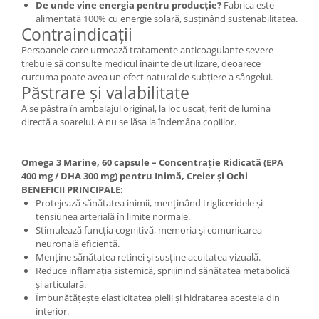
De unde vine energia pentru producție?
Fabrica este
alimentată 100% cu energie solară, susținând sustenabilitatea.
Contraindicații
Persoanele care urmează tratamente anticoagulante severe
trebuie să consulte medicul înainte de utilizare, deoarece
curcuma poate avea un efect natural de subțiere a sângelui.
Păstrare și valabilitate
A se păstra în ambalajul original, la loc uscat, ferit de lumina
directă a soarelui. A nu se lăsa la îndemâna copiilor.
Omega 3 Marine, 60 capsule – Concentrație Ridicată (EPA
400 mg / DHA 300 mg) pentru Inimă, Creier și Ochi
BENEFICII PRINCIPALE:
Protejează sănătatea inimii, menținând trigliceridele și
tensiunea arterială în limite normale.
Stimulează funcția cognitivă, memoria și comunicarea
neuronală eficientă.
Menține sănătatea retinei și susține acuitatea vizuală.
Reduce inflamația sistemică, sprijinind sănătatea metabolică
și articulară.
Îmbunătățește elasticitatea pielii și hidratarea acesteia din
interior.