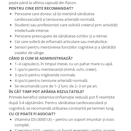
pește până la ultima capsulă din flacon.
PENTRU CINE ESTE RECOMANDAT?
Persoane care doresc să își mențină sănătatea
cardiovasculară și tensiunea arterială normală.
Studenți sau profesioniști care solicită creierul prin activități
intelectuale intense.
Persoane preocupate de sănătatea ochilor și a retinei.
Cei care suferă de inflamații articulare sau metabolice.
Seniori pentru menținerea funcțiilor cognitive și a sănătății
vaselor de sânge.
CÂND ȘI CUM SE ADMINISTREAZĂ?
1–4 capsule/zi, în timpul mesei, cu un pahar mare cu apă.
1 cps/zi pentru mentenanță (inimă, ochi, creier).
3 cps/zi pentru trigliceride normale.
4 cps/zi pentru tensiune arterială normală.
Se recomandă cure de 1–2 luni, de 2–3 ori pe an.
ÎN CÂT TIMP POT APĂREA REZULTATELE?
Primele beneficii sistemice (inflamație redusă) pot fi resimțite
după 3-4 săptămâni. Pentru sănătatea cardiovasculară și
cognitivă, se recomandă utilizarea constantă pe termen lung.
CU CE POATE FI ASOCIAT?
Vitamina D3 (3000 UI) – pentru un suport imunitar și osos
complet.
Coenzima Q10 – pentru un boost energetic cardiac maxim.