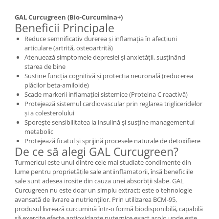
GAL Curcugreen (Bio-Curcumina+)
Beneficii Principale
Reduce semnificativ durerea și inflamația în afecțiuni
articulare (artrită, osteoartrită)
Atenuează simptomele depresiei și anxietății, susținând
starea de bine
Susține funcția cognitivă și protecția neuronală (reducerea
plăcilor beta-amiloide)
Scade markerii inflamației sistemice (Proteina C reactivă)
Protejează sistemul cardiovascular prin reglarea trigliceridelor
și a colesterolului
Sporește sensibilitatea la insulină și susține managementul
metabolic
Protejează ficatul și sprijină procesele naturale de detoxifiere
De ce să alegi GAL Curcugreen?
Turmericul este unul dintre cele mai studiate condimente din
lume pentru proprietățile sale antiinflamatorii, însă beneficiile
sale sunt adesea irosite din cauza unei absorbții slabe. GAL
Curcugreen nu este doar un simplu extract; este o tehnologie
avansată de livrare a nutrienților. Prin utilizarea BCM-95,
produsul livrează curcumină într-o formă biodisponibilă, capabilă
să exercite efecte antioxidante puternice exact acolo unde este