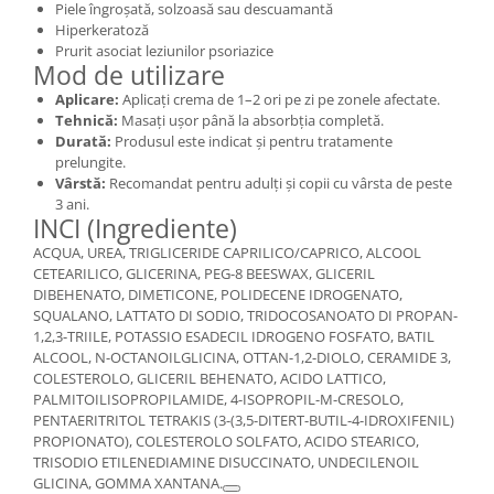
Piele îngroșată, solzoasă sau descuamantă
Hiperkeratoză
Prurit asociat leziunilor psoriazice
Mod de utilizare
Aplicare:
Aplicați crema de 1–2 ori pe zi pe zonele afectate.
Tehnică:
Masați ușor până la absorbția completă.
Durată:
Produsul este indicat și pentru tratamente
prelungite.
Vârstă:
Recomandat pentru adulți și copii cu vârsta de peste
3 ani.
INCI (Ingrediente)
ACQUA, UREA, TRIGLICERIDE CAPRILICO/CAPRICO, ALCOOL
CETEARILICO, GLICERINA, PEG-8 BEESWAX, GLICERIL
DIBEHENATO, DIMETICONE, POLIDECENE IDROGENATO,
SQUALANO, LATTATO DI SODIO, TRIDOCOSANOATO DI PROPAN-
1,2,3-TRIILE, POTASSIO ESADECIL IDROGENO FOSFATO, BATIL
ALCOOL, N-OCTANOILGLICINA, OTTAN-1,2-DIOLO, CERAMIDE 3,
COLESTEROLO, GLICERIL BEHENATO, ACIDO LATTICO,
PALMITOILISOPROPILAMIDE, 4-ISOPROPIL-M-CRESOLO,
PENTAERITRITOL TETRAKIS (3-(3,5-DITERT-BUTIL-4-IDROXIFENIL)
PROPIONATO), COLESTEROLO SOLFATO, ACIDO STEARICO,
TRISODIO ETILENEDIAMINE DISUCCINATO, UNDECILENOIL
GLICINA, GOMMA XANTANA.