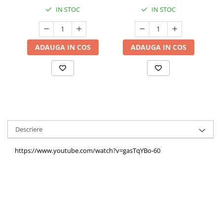
Cătină
Inimă, Creier și Ochi
IN STOC
IN STOC
Chlorella
Colina
ADAUGA IN COS
ADAUGA IN COS
Electroliti
Produse Apicole
Cacao
Descriere
https://www.youtube.com/watch?v=gasTqYBo-60