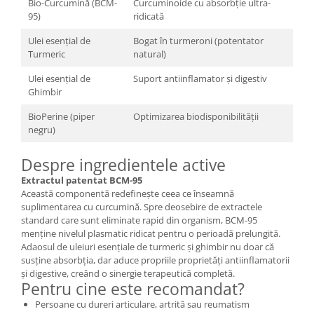
Bio-Curcumină (BCM-
Curcuminoide cu absorbție ultra-
95)
ridicată
Ulei esențial de
Bogat în turmeroni (potentator
Turmeric
natural)
Ulei esențial de
Suport antiinflamator și digestiv
Ghimbir
BioPerine (piper
Optimizarea biodisponibilității
negru)
Despre ingredientele active
Extractul patentat BCM-95
Această componentă redefinește ceea ce înseamnă
suplimentarea cu curcumină. Spre deosebire de extractele
standard care sunt eliminate rapid din organism, BCM-95
menține nivelul plasmatic ridicat pentru o perioadă prelungită.
Adaosul de uleiuri esențiale de turmeric și ghimbir nu doar că
susține absorbția, dar aduce propriile proprietăți antiinflamatorii
și digestive, creând o sinergie terapeutică completă.
Pentru cine este recomandat?
Persoane cu dureri articulare, artrită sau reumatism