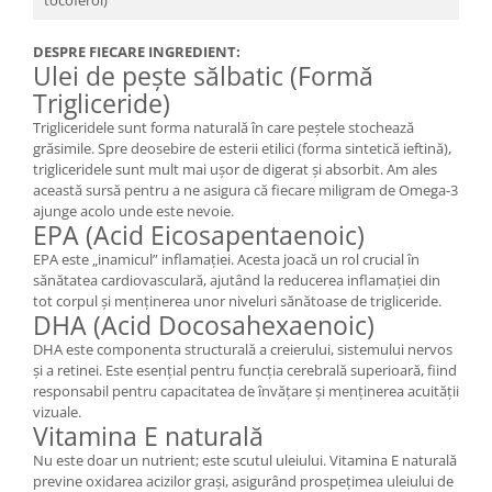
tocoferol)
DESPRE FIECARE INGREDIENT:
Ulei de pește sălbatic (Formă
Trigliceride)
Trigliceridele sunt forma naturală în care peștele stochează
grăsimile. Spre deosebire de esterii etilici (forma sintetică ieftină),
trigliceridele sunt mult mai ușor de digerat și absorbit. Am ales
această sursă pentru a ne asigura că fiecare miligram de Omega-3
ajunge acolo unde este nevoie.
EPA (Acid Eicosapentaenoic)
EPA este „inamicul” inflamației. Acesta joacă un rol crucial în
sănătatea cardiovasculară, ajutând la reducerea inflamației din
tot corpul și menținerea unor niveluri sănătoase de trigliceride.
DHA (Acid Docosahexaenoic)
DHA este componenta structurală a creierului, sistemului nervos
și a retinei. Este esențial pentru funcția cerebrală superioară, fiind
responsabil pentru capacitatea de învățare și menținerea acuității
vizuale.
Vitamina E naturală
Nu este doar un nutrient; este scutul uleiului. Vitamina E naturală
previne oxidarea acizilor grași, asigurând prospețimea uleiului de