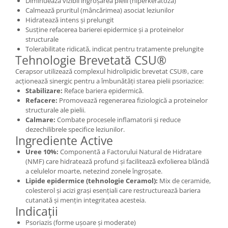
Diminuează vizibil îngroșarea pielii (hiperkeratoză)
Calmează pruritul (mâncărimea) asociat leziunilor
Hidratează intens și prelungit
Susține refacerea barierei epidermice și a proteinelor
structurale
Tolerabilitate ridicată, indicat pentru tratamente prelungite
Tehnologie Brevetată CSU®
Cerapsor utilizează complexul hidrolipidic brevetat CSU®, care
acționează sinergic pentru a îmbunătăți starea pielii psoriazice:
Stabilizare:
Reface bariera epidermică.
Refacere:
Promovează regenerarea fiziologică a proteinelor
structurale ale pielii.
Calmare:
Combate procesele inflamatorii și reduce
dezechilibrele specifice leziunilor.
Ingrediente Active
Uree 10%:
Componentă a Factorului Natural de Hidratare
(NMF) care hidratează profund și facilitează exfolierea blândă
a celulelor moarte, netezind zonele îngroșate.
Lipide epidermice (tehnologie Ceramol):
Mix de ceramide,
colesterol și acizi grași esențiali care restructurează bariera
cutanată și mențin integritatea acesteia.
Indicații
Psoriazis (forme ușoare și moderate)