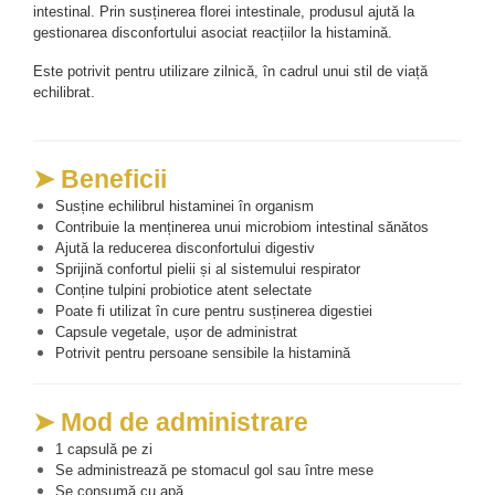
intestinal. Prin susținerea florei intestinale, produsul ajută la 
gestionarea disconfortului asociat reacțiilor la histamină.
Este potrivit pentru utilizare zilnică, în cadrul unui stil de viață 
echilibrat.
➤ Beneficii
Susține echilibrul histaminei în organism
Contribuie la menținerea unui microbiom intestinal sănătos
Ajută la reducerea disconfortului digestiv
Sprijină confortul pielii și al sistemului respirator
Conține tulpini probiotice atent selectate
Poate fi utilizat în cure pentru susținerea digestiei
Capsule vegetale, ușor de administrat
Potrivit pentru persoane sensibile la histamină
➤ Mod de administrare
1 capsulă pe zi
Se administrează pe stomacul gol sau între mese
Se consumă cu apă