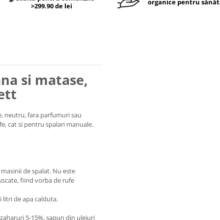
organice pentru sănăt
>299.90 de lei
ana si matase,
ett
e, neutru, fara parfumuri sau
ufe, cat si pentru spalari manuale.
masinii de spalat. Nu este
 uscate, fiind vorba de rufe
litri de apa calduta.
 zaharuri 5-15%, sapun din uleiuri