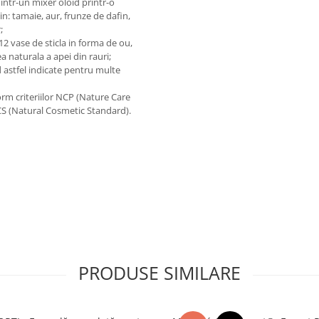
 intr-un mixer oloid printr-o
in: tamaie, aur, frunze de dafin,
;
 12 vase de sticla in forma de ou,
 naturala a apei din rauri;
 astfel indicate pentru multe
orm criteriilor NCP (Nature Care
S (Natural Cosmetic Standard).
PRODUSE SIMILARE