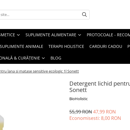
METICE
SUPLIMENTE ALIMENTARE
PROTOCOALE - RECO
I SUPLIMENTE ANIMALE
TERAPII HOLISTICE
CARDURI CADOU
P
SONALĂ & CURĂȚENIE
BLOG
ntru lana si matase sensitive ecologic 1l Sonett
Detergent lichid pentru
Sonett
BioHolistic
55,99 RON
47,99 RON
Economisesti:
8,00
RON