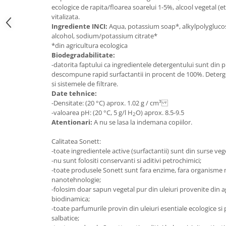
ecologice de rapita/floarea soarelui 1-5%, alcool vegetal (e
Mary & May
Seleniu
vitalizata.
COSRX
Ingrediente INCI:
Aqua, potassium soap*, alkylpolyglucos
Seminte de in
alcohol, sodium/potassium citrate*
BIODANCE
*din agricultura ecologica
Silimarina
OOTD
Biodegradabilitate:
Spirulina
-datorita faptului ca ingredientele detergentului sunt din
Cettua
descompune rapid surfactantii in procent de 100%. Deterge
Ulei de cocos
Haruharu Wonder
si sistemele de filtrare.
Medicube
Ulei de peste
Date tehnice:
-Densitate: (20 °C) aprox. 1.02 g / cm³
ARIUL
Ulei MCT
-valoarea pH: (20 °C, 5 g/l H
O) aprox. 8.5-9.5
2
Dr. Althea
Atentionari:
A nu se lasa la indemana copiilor.
Vitamina A
DELLA BORN
Vitamina B
Calitatea Sonett:
-toate ingredientele active (surfactantii) sunt din surse veg
Vitamina C
-nu sunt folositi conservanti si aditivi petrochimici;
-toate produsele Sonett sunt fara enzime, fara organisme m
Vitamina D
nanotehnologie;
Vitamina E
-folosim doar sapun vegetal pur din uleiuri provenite din a
biodinamica;
Vitamina K
-toate parfumurile provin din uleiuri esentiale ecologice si p
Zinc
salbatice;