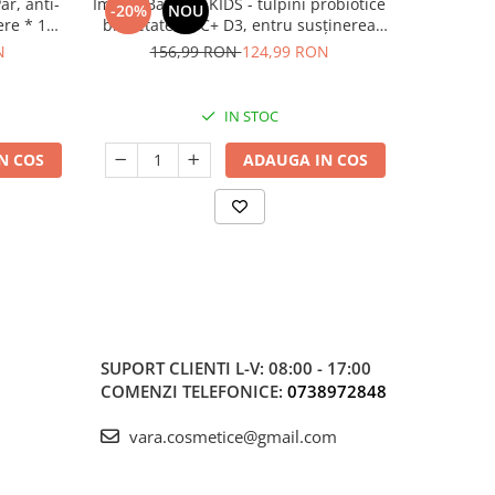
r, anti-
ImmunBalance KIDS - tulpini probiotice
Vitamin
-20%
NOU
NOU
iere * 120
brevetate,vit C+ D3, entru susținerea
microbiomului și a imunității
N
156,99 RON
124,99 RON
IN STOC
N COS
ADAUGA IN COS
SUPORT CLIENTI
L-V: 08:00 - 17:00
COMENZI TELEFONICE:
0738972848
vara.cosmetice@gmail.com