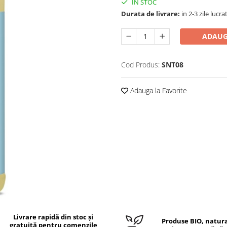
IN STOC
Durata de livrare:
in 2-3 zile lucr
ADAUG
Cod Produs:
SNT08
Adauga la Favorite
Livrare rapidă din stoc și
Produse BIO, natura
gratuită pentru comenzile