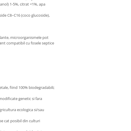
tanol) 1-5%, citrat <1%, apa
ide C8–C16 (coco glucoside),
 plante, microorganismele pot
nt compatibil cu fosele septice
etale, fiind 100% biodegradabili;
odificate genetic si fara
gricultura ecologica si/sau
e cat posibil din culturi