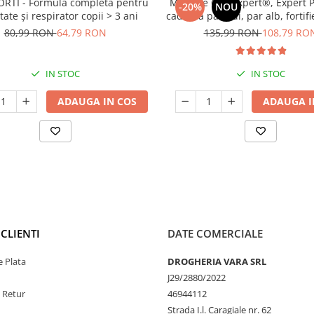
ORTI - Formulă completă pentru
Manhaé Cap Expert®, Expert Pa
-20%
NOU
ate și respirator copii > 3 ani
caderea parului, par alb, fortif
cps
80,99 RON
64,79 RON
135,99 RON
108,79 RO
IN STOC
IN STOC
ADAUGA IN COS
ADAUGA I
CLIENTI
DATE COMERCIALE
 Plata
DROGHERIA VARA SRL
J29/2880/2022
e Retur
46944112
Strada I.l. Caragiale nr. 62