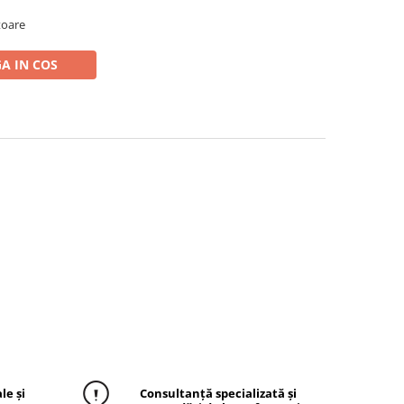
atoare
A IN COS
le și
Consultanță specializată și