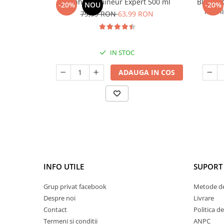
Manhaē Draineur Expert 500 ml
BIMBI F
-20%
NOU
-20%
imunit
79,99 RON
63,99 RON
IN STOC
ADAUGA IN COS
INFO UTILE
SUPORT 
Grup privat facebook
Metode de
Despre noi
Livrare
Contact
Politica d
Termeni si conditii
ANPC