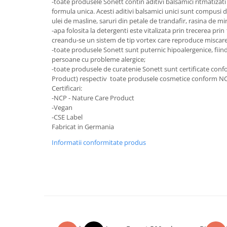
-toate produsele Sonett contin aditivi balsamici ritmatizati
Cătină
formula unica. Acesti aditivi balsamici unici sunt compusi d
ulei de masline, saruri din petale de trandafir, rasina de mir
Chlorella
-apa folosita la detergenti este vitalizata prin trecerea prin
Colina
creandu-se un sistem de tip vortex care reproduce miscarea
-toate produsele Sonett sunt puternic hipoalergenice, fiind
Electroliti
persoane cu probleme alergice;
-toate produsele de curatenie Sonett sunt certificate conf
Produse Apicole
Product) respectiv toate produsele cosmetice conform NC
Cacao
Certificari:
-NCP - Nature Care Product
-Vegan
-CSE Label
Fabricat in Germania
Informatii conformitate produs