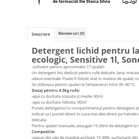
de farmacist Ilie Stoica Silvia
Geluri de duș
L-Carnitina
Scruburi
L-Glutamina
Protecție Solară
Lecitina
Creme SPF față
Maca
Review-uri
(0)
Descriere
Creme SPF corp
Magneziu
Spray SPF
Detergent lichid pentru l
Miere de Manuka
Uleiuri bronzare
ecologic, Sensitive 1l, Son
After Sun
MSM
-suficient pentru aproximativ 17 spalari-
Acceleratoare bronz
Multivitamine
Un detergent bio dedicat pentru rufe delicate, lana, matas
Igienă Personală
uleiuri esentiale. Poate fi folosit atat in masina de spalat r
Omega
Se utilizeaza pentru spalari la temperaturi intre 30–40 °C.
Deodorante
Palmier pitic
Dozaj pentru 4.5kg rufe:
Mâini și Unghii
-
apa cu duritate scazuta si medie: 60ml
Probiotice
-apa cu duritate ridicata: 90ml
Creme mâini
Puneti detergentul in compartimentul pentru detergent al 
Proteine din zer (Whey Protein)
Tratamente unghii
indicat sa-l puneti direct in cuva mai ales direct pe hainele
Quercetin
delicate.
Cosmetice coreene
Pentru spalari manuale, adaugati 15-30ml de detergent la 5 
Resveratrol
Beauty of Joseon
Compozitie:
-
sapun din ulei de masline ecologic 15-30%, surfactanti din
Scortisoara
PETITFEE