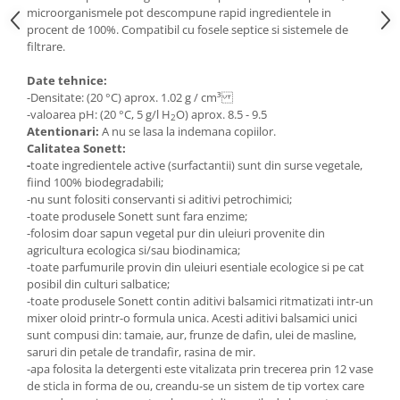
microorganismele pot descompune rapid ingredientele in
Cătină
procent de 100%. Compatibil cu fosele septice si sistemele de
Chlorella
filtrare.
Colina
Date tehnice:
Electroliti
-Densitate: (20 °C) aprox. 1.02 g / cm³
-valoarea pH: (20 °C, 5 g/l H
O) aprox. 8.5 - 9.5
2
Produse Apicole
Atentionari:
A nu se lasa la indemana copiilor.
Calitatea Sonett:
Cacao
-
toate ingredientele active (surfactantii) sunt din surse vegetale,
fiind 100% biodegradabili;
-nu sunt folositi conservanti si aditivi petrochimici;
-toate produsele Sonett sunt fara enzime;
-folosim doar sapun vegetal pur din uleiuri provenite din
agricultura ecologica si/sau biodinamica;
-toate parfumurile provin din uleiuri esentiale ecologice si pe cat
posibil din culturi salbatice;
-toate produsele Sonett contin aditivi balsamici ritmatizati intr-un
mixer oloid printr-o formula unica. Acesti aditivi balsamici unici
sunt compusi din: tamaie, aur, frunze de dafin, ulei de masline,
saruri din petale de trandafir, rasina de mir.
-apa folosita la detergenti este vitalizata prin trecerea prin 12 vase
de sticla in forma de ou, creandu-se un sistem de tip vortex care