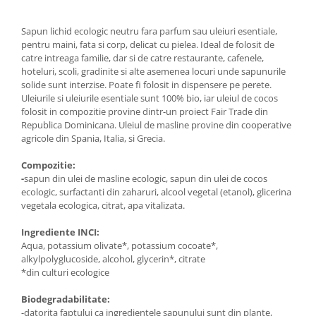
Mary & May
Seleniu
Sapun lichid ecologic neutru fara parfum sau uleiuri esentiale,
COSRX
Seminte de in
pentru maini, fata si corp, delicat cu pielea. Ideal de folosit de
BIODANCE
catre intreaga familie, dar si de catre restaurante, cafenele,
Silimarina
hoteluri, scoli, gradinite si alte asemenea locuri unde sapunurile
OOTD
solide sunt interzise. Poate fi folosit in dispensere pe perete.
Spirulina
Cettua
Uleiurile si uleiurile esentiale sunt 100% bio, iar uleiul de cocos
Ulei de cocos
Haruharu Wonder
folosit in compozitie provine dintr-un proiect Fair Trade din
Republica Dominicana. Uleiul de masline provine din cooperative
Medicube
Ulei de peste
agricole din Spania, Italia, si Grecia.
ARIUL
Ulei MCT
Dr. Althea
Compozitie:
Vitamina A
-
sapun din ulei de masline ecologic, sapun din ulei de cocos
DELLA BORN
ecologic, surfactanti din zaharuri, alcool vegetal (etanol), glicerina
Vitamina B
vegetala ecologica, citrat, apa vitalizata.
Vitamina C
Ingrediente INCI:
Vitamina D
Aqua, potassium olivate*, potassium cocoate*,
alkylpolyglucoside, alcohol, glycerin*, citrate
Vitamina E
*din culturi ecologice
Vitamina K
Biodegradabilitate:
Zinc
-datorita faptului ca ingredientele sapunului sunt din plante,