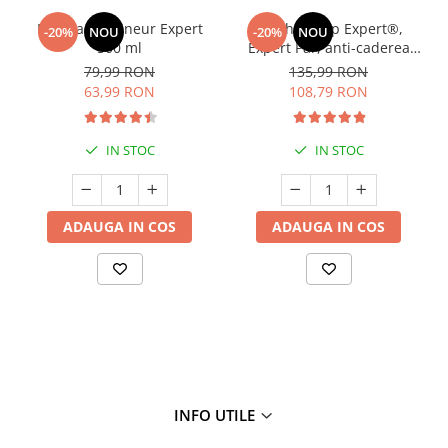
Manhaē Draineur Expert
Manhaé Cap Expert®,
-20%
NOU
-20%
NOU
500 ml
Expert Par, anti-caderea
parului, par alb, fortifiere *
79,99 RON
135,99 RON
120 cps
63,99 RON
108,79 RON
IN STOC
IN STOC
ADAUGA IN COS
ADAUGA IN COS
INFO UTILE