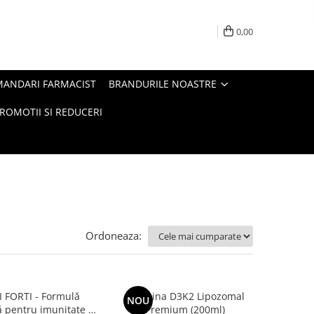
0,00
MANDARI FARMACIST
BRANDURILE NOASTRE
ROMOTII SI REDUCERI
Ordoneaza:
 FORTI - Formulă
Vitamina D3K2 Lipozomal
NOU
 pentru imunitate și
Premium (200ml)