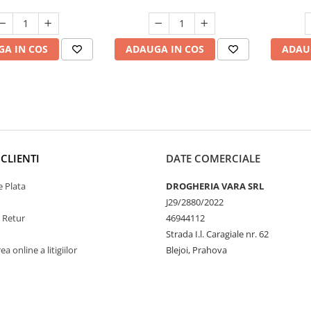
A IN COS
ADAUGA IN COS
ADAU
CLIENTI
DATE COMERCIALE
 Plata
DROGHERIA VARA SRL
J29/2880/2022
e Retur
46944112
Strada I.l. Caragiale nr. 62
a online a litigiilor
Blejoi, Prahova