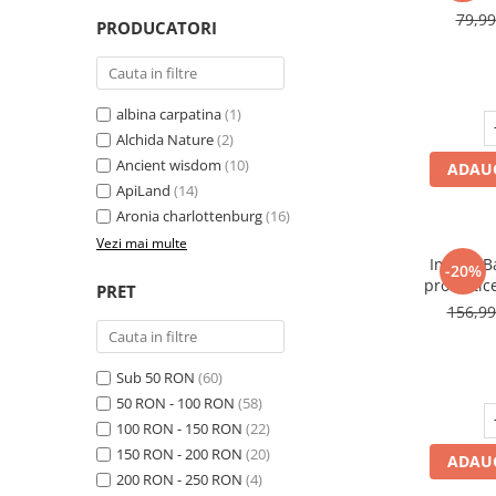
Oase & dinți
Îngrijirea Tenului
79,9
PRODUCATORI
Colagen
Zinc Bisglicinat
Piele, păr & unghii
Creme de față
Creatina
Tranzit intestinal
Seruri
Crom
Creme cu SPF
Colesterol & tensiune
albina carpatina
(1)
Demachiante
Curcumin (Turmeric)
Sănătatea copiilor
Alchida Nature
(2)
Geluri de curățare
Ancient wisdom
(10)
Enzime
ADAUG
Performanta sportiva
Ape micelare
ApiLand
(14)
Fibre
Sanatate Orala
Tonere
Aronia charlottenburg
(16)
Fier
Alergii
Măști pentru față
Vezi mai multe
ImmunBal
Garcinia
-20%
Exfoliante
Anti Intepaturi
probiotic
PRET
Creme pentru ochi
Ghimbir
en
156,9
microbiom
Balsam buze
Ginkgo biloba
Îngrijirea Corpului
Ginseng
Sub 50 RON
(60)
Creme de corp
50 RON - 100 RON
(58)
Glucozamina
Loțiuni
100 RON - 150 RON
(22)
Glutation
Unturi de corp
150 RON - 200 RON
(20)
ADAUG
L-Arginina
Uleiuri de corp
200 RON - 250 RON
(4)