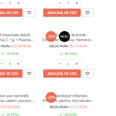
GA IN COS
ADAUGA IN COS
t Imunitate Adulti
Manhaé Circ Action® -
-20%
NOU
ina C 1 g + Plasma
Circulatie venoasa, hemoroizi,
nton Hipertonic
capilare sparte, picioare grele
9 RON
252,99 RON
68,99 RON
55,19 RON
* 30 cps
IN STOC
IN STOC
GA IN COS
ADAUGA IN COS
on par Karseell(
Ultrabiotique Infantile,
-20%
va caderii parului,
Probiotic pentru microbiomul
oate tipurile de par,
copiilor, 7 plicuri
129,99 RON
38,99 RON
31,19 RON
ubtiere si rupere) *
IN STOC
IN STOC
500 ml