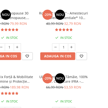
aé Ménopause 30
Roll On '' RELAX '' - Amestecuri
NOU
-20%
NOU
haé Ménopause,
de Uleiuri Esentiale* 10
opauza, pentru
ml(Stres,Griji,Depresii,Tensiune
9 RON
79,99 RON
40,99 RON
32,79 RON
za si premenopauza
sufleteasca)
* 30 cps
IN STOC
IN STOC
GA IN COS
ADAUGA IN COS
ix Forță & Mobilitate
Ulei Esențial de Tămâie, 100%
-20%
NOU
amine și Protecție
Pur, Certificare IFRA –
Articulară
Relaxare, Regenerare și
8 RON
189,98 RON
66,99 RON
53,59 RON
Confort Respirator
IN STOC
IN STOC