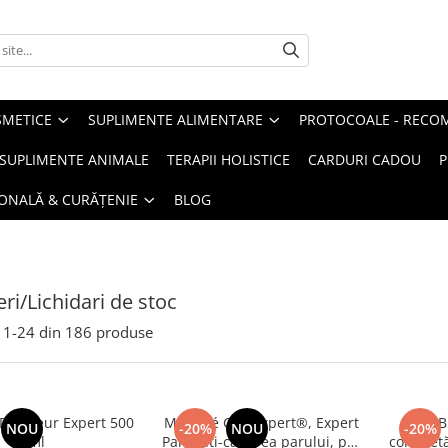
METICE
SUPLIMENTE ALIMENTARE
PROTOCOALE - RECO
I SUPLIMENTE ANIMALE
TERAPII HOLISTICE
CARDURI CADOU
P
SONALĂ & CURĂȚENIE
BLOG
ri/Lichidari de stoc
1-
24
din
186
produse
raineur Expert 500
Manhaé Cap Expert®, Expert
BIMBI
NOU
-20%
NOU
-20%
ml
Par, anti-caderea parului, par
completă