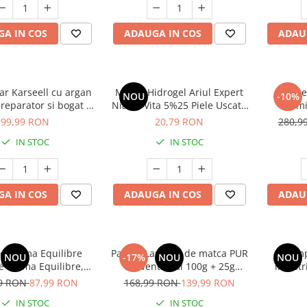
A IN COS
ADAUGA IN COS
ADAU
ar Karseell cu argan
Mască Hidrogel Ariul Expert
Pache
NOU
-10%
reparator si bogat in
Niacin Vita 5%25 Piele Uscată
Vitam
a E ( pentru parul
și Ternă, 23g
Qui
99,99 RON
20,79 RON
280,9
 deteriorat ) * 50 ml
IN STOC
IN STOC
A IN COS
ADAUGA IN COS
ADAU
 Intima Equilibre
Pachet Laptisor de matca PUR
Samp
NOU
-17%
NOU
NOU
 Intima Equilibre,
conventional 100g + 25g
impotri
ru Intim, sanatatea
CADOU
pentru t
99 RON
87,99 RON
168,99 RON
139,99 RON
i intime * 30 cps
pentru s
IN STOC
IN STOC