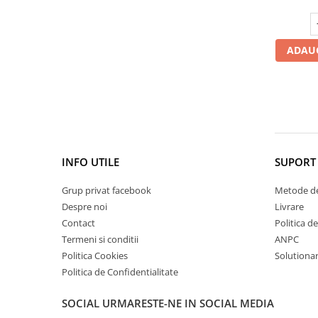
Cătină
Chlorella
ADAUG
Colina
Electroliti
Produse Apicole
Cacao
INFO UTILE
SUPORT 
Grup privat facebook
Metode de
Despre noi
Livrare
Contact
Politica d
Termeni si conditii
ANPC
Politica Cookies
Solutionare
Politica de Confidentialitate
SOCIAL
URMARESTE-NE IN SOCIAL MEDIA