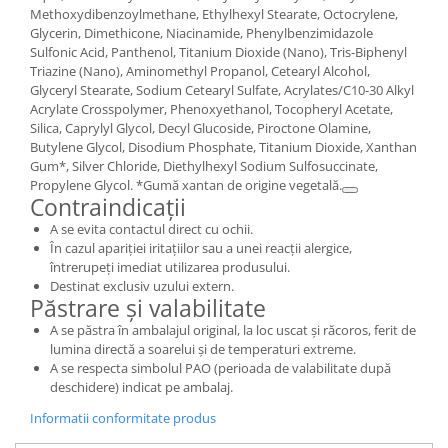
Methoxydibenzoylmethane, Ethylhexyl Stearate, Octocrylene,
Glycerin, Dimethicone, Niacinamide, Phenylbenzimidazole
Sulfonic Acid, Panthenol, Titanium Dioxide (Nano), Tris-Biphenyl
Triazine (Nano), Aminomethyl Propanol, Cetearyl Alcohol,
Glyceryl Stearate, Sodium Cetearyl Sulfate, Acrylates/C10-30 Alkyl
Acrylate Crosspolymer, Phenoxyethanol, Tocopheryl Acetate,
Silica, Caprylyl Glycol, Decyl Glucoside, Piroctone Olamine,
Butylene Glycol, Disodium Phosphate, Titanium Dioxide, Xanthan
Gum*, Silver Chloride, Diethylhexyl Sodium Sulfosuccinate,
Propylene Glycol. *Gumă xantan de origine vegetală.
Contraindicații
A se evita contactul direct cu ochii.
În cazul apariției iritațiilor sau a unei reacții alergice,
întrerupeți imediat utilizarea produsului.
Destinat exclusiv uzului extern.
Păstrare și valabilitate
A se păstra în ambalajul original, la loc uscat și răcoros, ferit de
lumina directă a soarelui și de temperaturi extreme.
A se respecta simbolul PAO (perioada de valabilitate după
deschidere) indicat pe ambalaj.
Informatii conformitate produs