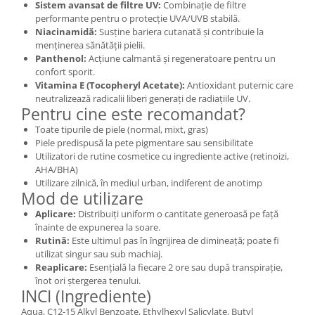
Sistem avansat de filtre UV:
Combinație de filtre
Cătină
performante pentru o protecție UVA/UVB stabilă.
Niacinamidă:
Susține bariera cutanată și contribuie la
Chlorella
menținerea sănătății pielii.
Colina
Panthenol:
Acțiune calmantă și regeneratoare pentru un
confort sporit.
Electroliti
Vitamina E (Tocopheryl Acetate):
Antioxidant puternic care
Produse Apicole
neutralizează radicalii liberi generați de radiațiile UV.
Pentru cine este recomandat?
Cacao
Toate tipurile de piele (normal, mixt, gras)
Piele predispusă la pete pigmentare sau sensibilitate
Utilizatori de rutine cosmetice cu ingrediente active (retinoizi,
AHA/BHA)
Utilizare zilnică, în mediul urban, indiferent de anotimp
Mod de utilizare
Aplicare:
Distribuiți uniform o cantitate generoasă pe față
înainte de expunerea la soare.
Rutină:
Este ultimul pas în îngrijirea de dimineață; poate fi
utilizat singur sau sub machiaj.
Reaplicare:
Esențială la fiecare 2 ore sau după transpirație,
înot ori ștergerea tenului.
INCI (Ingrediente)
Aqua, C12-15 Alkyl Benzoate, Ethylhexyl Salicylate, Butyl