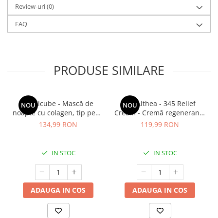
Review-uri
(0)
FAQ
PRODUSE SIMILARE
Medicube - Mască de
Dr. Althea - 345 Relief
NOU
NOU
noapte cu colagen, tip peel-
Cream - Cremă regenerantă
off (se îndepărtează prin
pentru față - 50 ml
134,99 RON
119,99 RON
exfoliere) - Mască de
noapte pentru fermitate -
75 ml
IN STOC
IN STOC
ADAUGA IN COS
ADAUGA IN COS