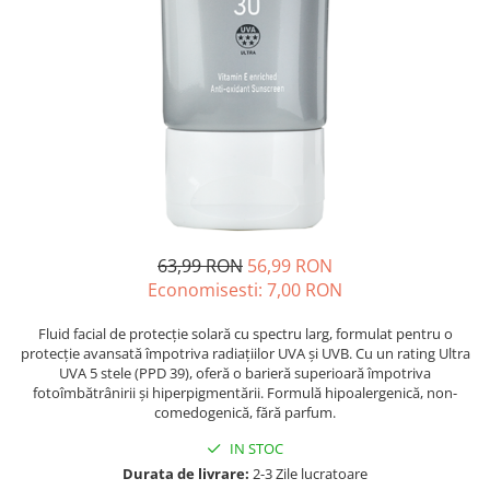
Oase & dinți
Îngrijirea Tenului
Colagen
Zinc Bisglicinat
Piele, păr & unghii
Creme de față
Creatina
Tranzit intestinal
Seruri
Crom
Creme cu SPF
Colesterol & tensiune
Demachiante
Curcumin (Turmeric)
Sănătatea copiilor
Geluri de curățare
Enzime
Performanta sportiva
Ape micelare
Fibre
Sanatate Orala
Tonere
Fier
Alergii
Măști pentru față
63,99 RON
56,99 RON
Garcinia
Exfoliante
Anti Intepaturi
Economisesti:
7,00
RON
Creme pentru ochi
Ghimbir
Balsam buze
Ginkgo biloba
Fluid facial de protecție solară cu spectru larg, formulat pentru o
protecție avansată împotriva radiațiilor UVA și UVB. Cu un rating Ultra
Îngrijirea Corpului
Ginseng
UVA 5 stele (PPD 39), oferă o barieră superioară împotriva
Creme de corp
fotoîmbătrânirii și hiperpigmentării. Formulă hipoalergenică, non-
Glucozamina
comedogenică, fără parfum.
Loțiuni
Glutation
Unturi de corp
IN STOC
L-Arginina
Uleiuri de corp
Durata de livrare:
2-3 Zile lucratoare