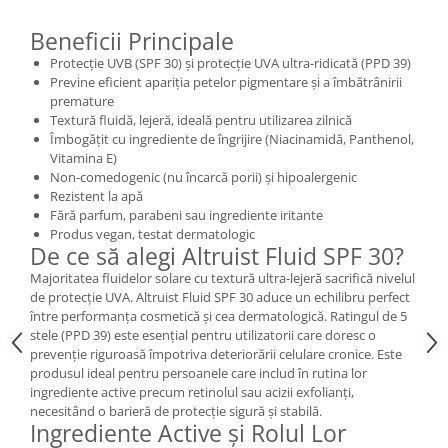
Mary & May
Seleniu
Beneficii Principale
COSRX
Seminte de in
Protecție UVB (SPF 30) și protecție UVA ultra-ridicată (PPD 39)
BIODANCE
Previne eficient apariția petelor pigmentare și a îmbătrânirii
Silimarina
premature
OOTD
Textură fluidă, lejeră, ideală pentru utilizarea zilnică
Spirulina
Cettua
Îmbogățit cu ingrediente de îngrijire (Niacinamidă, Panthenol,
Ulei de cocos
Haruharu Wonder
Vitamina E)
Non-comedogenic (nu încarcă porii) și hipoalergenic
Medicube
Ulei de peste
Rezistent la apă
ARIUL
Ulei MCT
Fără parfum, parabeni sau ingrediente iritante
Dr. Althea
Produs vegan, testat dermatologic
Vitamina A
De ce să alegi Altruist Fluid SPF 30?
DELLA BORN
Vitamina B
Majoritatea fluidelor solare cu textură ultra-lejeră sacrifică nivelul
de protecție UVA. Altruist Fluid SPF 30 aduce un echilibru perfect
Vitamina C
între performanța cosmetică și cea dermatologică. Ratingul de 5
stele (PPD 39) este esențial pentru utilizatorii care doresc o
Vitamina D
prevenție riguroasă împotriva deteriorării celulare cronice. Este
Vitamina E
produsul ideal pentru persoanele care includ în rutina lor
ingrediente active precum retinolul sau acizii exfolianți,
Vitamina K
necesitând o barieră de protecție sigură și stabilă.
Ingrediente Active și Rolul Lor
Zinc