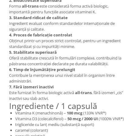
2. Bioactivitate superioară
Forma
all-trans
este considerată forma activă biologic,
importantă pentru funcțiile asociate vitaminei K.
3. Standard ridicat de calitate
Ingredient evaluat conform standardelor internaționale de
siguranță și calitate.
4. Proces de fabricație controlat
Obținut printr-un proces strict controlat, pentru un ingredient
standardizat și cu impurități minime.
5. Stabilitate superioară
Oferă stabilitate crescută în formulări complexe, contribuind la
păstrarea concentrației declarate pe durata valabilității.
6. Timp de înjumătățire prelungit
Contribuie la menținerea unui nivel stabil în organism între
administrări.
7. Fără izomeri inactivi
Este furnizat în forma biologic activă
all-trans
, fără izomeri „cis”
inactivi sau slab activi.
Ingrediente / 1 capsulă
Vitamina K (menachinonă) –
100 mcg
(133% VNR*)
Vitamina D3 (colecalciferol) –
50 mcg / 2000 UI
(1000% VNR*)
trigliceride cu lanț mediu (substanță suport)
caramel (colorant)