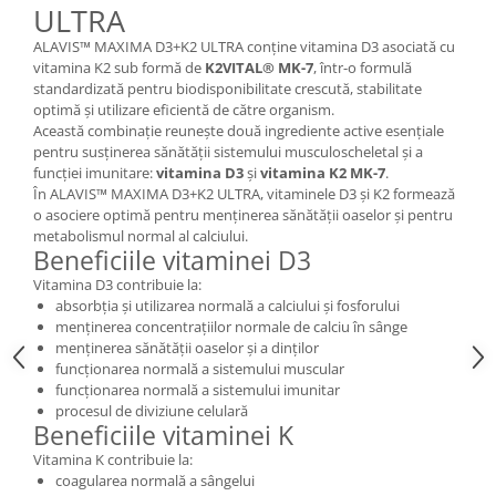
ULTRA
Cătină
ALAVIS™ MAXIMA D3+K2 ULTRA conține vitamina D3 asociată cu
Chlorella
vitamina K2 sub formă de
K2VITAL® MK-7
, într-o formulă
Colina
standardizată pentru biodisponibilitate crescută, stabilitate
optimă și utilizare eficientă de către organism.
Electroliti
Această combinație reunește două ingrediente active esențiale
pentru susținerea sănătății sistemului musculoscheletal și a
Produse Apicole
funcției imunitare:
vitamina D3
și
vitamina K2 MK-7
.
Cacao
În ALAVIS™ MAXIMA D3+K2 ULTRA, vitaminele D3 și K2 formează
o asociere optimă pentru menținerea sănătății oaselor și pentru
metabolismul normal al calciului.
Beneficiile vitaminei D3
Vitamina D3 contribuie la:
absorbția și utilizarea normală a calciului și fosforului
menținerea concentrațiilor normale de calciu în sânge
menținerea sănătății oaselor și a dinților
funcționarea normală a sistemului muscular
funcționarea normală a sistemului imunitar
procesul de diviziune celulară
Beneficiile vitaminei K
Vitamina K contribuie la:
coagularea normală a sângelui