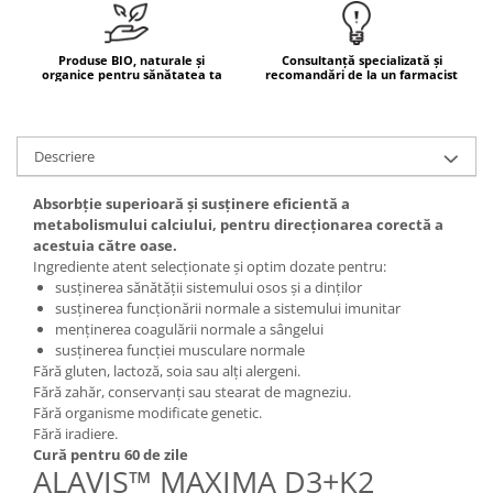
Mary & May
Seleniu
COSRX
Produse BIO, naturale și
Consultanță specializată și
Seminte de in
organice pentru sănătatea ta
recomandări de la un farmacist
BIODANCE
Silimarina
OOTD
Spirulina
Cettua
Descriere
Ulei de cocos
Haruharu Wonder
Medicube
Ulei de peste
Absorbție superioară și susținere eficientă a
metabolismului calciului, pentru direcționarea corectă a
ARIUL
Ulei MCT
acestuia către oase.
Dr. Althea
Ingrediente atent selecționate și optim dozate pentru:
Vitamina A
DELLA BORN
susținerea sănătății sistemului osos și a dinților
Vitamina B
susținerea funcționării normale a sistemului imunitar
menținerea coagulării normale a sângelui
Vitamina C
susținerea funcției musculare normale
Fără gluten, lactoză, soia sau alți alergeni.
Vitamina D
Fără zahăr, conservanți sau stearat de magneziu.
Vitamina E
Fără organisme modificate genetic.
Fără iradiere.
Vitamina K
Cură pentru 60 de zile
ALAVIS™ MAXIMA D3+K2
Zinc