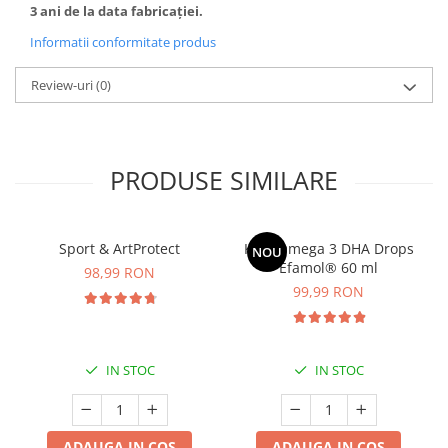
3 ani de la data fabricației.
Informatii conformitate produs
Review-uri
(0)
PRODUSE SIMILARE
Sport & ArtProtect
Kids Omega 3 DHA Drops
NOU
Efamol® 60 ml
98,99 RON
99,99 RON
IN STOC
IN STOC
ADAUGA IN COS
ADAUGA IN COS