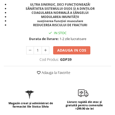
Geluri de duș
L-Carnitina
ULTRA SINERGIC, DECI FUNCȚIONEAZĂ!
SĂNĂTATEA SISTEMULUI OSOS ȘI A DINȚILOR
Scruburi
L-Glutamina
COAGULAREA NORMALĂ A SÂNGELUI
Protecție Solară
MODULAREA IMUNITĂȚII
Lecitina
susținerea funcției musculare
Creme SPF față
REDUCEREA RISCULUI DE FRACTURI
Maca
Creme SPF corp
IN STOC
Magneziu
Spray SPF
Durata de livrare:
1-2 zile lucratoare
Miere de Manuka
Uleiuri bronzare
ADAUGA IN COS
After Sun
MSM
Acceleratoare bronz
Multivitamine
Cod Produs:
GDP39
Igienă Personală
Omega
Deodorante
Adauga la Favorite
Palmier pitic
Mâini și Unghii
Probiotice
Creme mâini
Proteine din zer (Whey Protein)
Tratamente unghii
Quercetin
Cosmetice coreene
Livrare rapidă din stoc și
Magazin creat și administrat de
gratuită pentru comenzile
Resveratrol
farmacist Ilie Stoica Silvia
Beauty of Joseon
>299.90 de lei
Scortisoara
PETITFEE