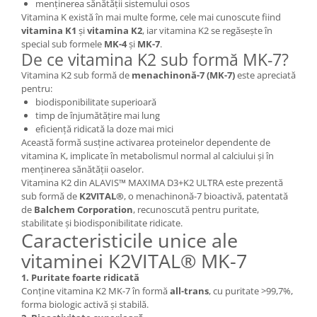
menținerea sănătății sistemului osos
Vitamina K există în mai multe forme, cele mai cunoscute fiind
vitamina K1
și
vitamina K2
, iar vitamina K2 se regăsește în
special sub formele
MK-4
și
MK-7
.
De ce vitamina K2 sub formă MK-7?
Vitamina K2 sub formă de
menachinonă-7 (MK-7)
este apreciată
pentru:
biodisponibilitate superioară
timp de înjumătățire mai lung
eficiență ridicată la doze mai mici
Această formă susține activarea proteinelor dependente de
vitamina K, implicate în metabolismul normal al calciului și în
menținerea sănătății oaselor.
Vitamina K2 din ALAVIS™ MAXIMA D3+K2 ULTRA este prezentă
sub formă de
K2VITAL®
, o menachinonă-7 bioactivă, patentată
de
Balchem Corporation
, recunoscută pentru puritate,
stabilitate și biodisponibilitate ridicate.
Caracteristicile unice ale
vitaminei K2VITAL® MK-7
1. Puritate foarte ridicată
Conține vitamina K2 MK-7 în formă
all-trans
, cu puritate >99,7%,
forma biologic activă și stabilă.