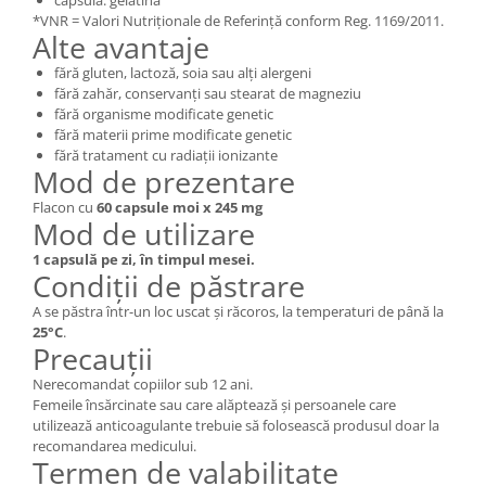
capsulă: gelatină
*VNR = Valori Nutriționale de Referință conform Reg. 1169/2011.
Alte avantaje
fără gluten, lactoză, soia sau alți alergeni
fără zahăr, conservanți sau stearat de magneziu
fără organisme modificate genetic
fără materii prime modificate genetic
fără tratament cu radiații ionizante
Mod de prezentare
Flacon cu
60 capsule moi x 245 mg
Mod de utilizare
1 capsulă pe zi, în timpul mesei.
Condiții de păstrare
A se păstra într-un loc uscat și răcoros, la temperaturi de până la
25°C
.
Precauții
Nerecomandat copiilor sub 12 ani.
Femeile însărcinate sau care alăptează și persoanele care
utilizează anticoagulante trebuie să folosească produsul doar la
recomandarea medicului.
Termen de valabilitate