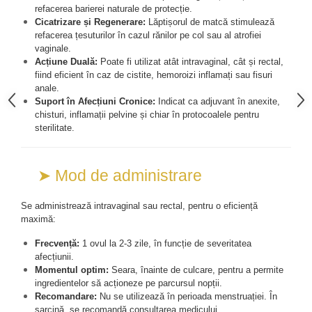
refacerea barierei naturale de protecție.
Cătină
Cicatrizare și Regenerare:
 Lăptișorul de matcă stimulează 
Chlorella
refacerea țesuturilor în cazul rănilor pe col sau al atrofiei 
vaginale.
Colina
Acțiune Duală:
 Poate fi utilizat atât intravaginal, cât și rectal, 
Electroliti
fiind eficient în caz de cistite, hemoroizi inflamați sau fisuri 
anale.
Produse Apicole
Suport în Afecțiuni Cronice:
 Indicat ca adjuvant în anexite, 
chisturi, inflamații pelvine și chiar în protocoalele pentru 
Cacao
sterilitate.
➤ Mod de administrare
Se administrează intravaginal sau rectal, pentru o eficiență 
maximă:
Frecvență:
 1 ovul la 2-3 zile, în funcție de severitatea 
afecțiunii.
Momentul optim:
 Seara, înainte de culcare, pentru a permite 
ingredientelor să acționeze pe parcursul nopții.
Recomandare:
 Nu se utilizează în perioada menstruației. În 
sarcină, se recomandă consultarea medicului.