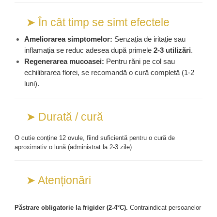
➤ În cât timp se simt efectele
Ameliorarea simptomelor:
 Senzația de iritație sau 
inflamația se reduc adesea după primele 
2-3 utilizări
.
Regenerarea mucoasei:
 Pentru răni pe col sau 
echilibrarea florei, se recomandă o cură completă (1-2 
luni).
➤ Durată / cură
O cutie conține 12 ovule, fiind suficientă pentru o cură de 
aproximativ o lună (administrat la 2-3 zile)
➤ Atenționări
Păstrare obligatorie la frigider (2-4°C).
 Contraindicat persoanelor 