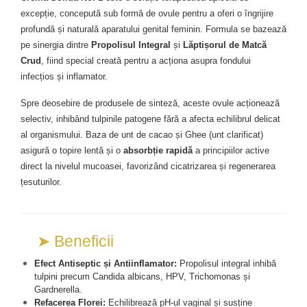
excepție, concepută sub formă de ovule pentru a oferi o îngrijire 
Mary & May
Seleniu
profundă și naturală aparatului genital feminin. Formula se bazează 
COSRX
Seminte de in
pe sinergia dintre 
Propolisul Integral
 și 
Lăptișorul de Matcă 
BIODANCE
Crud
, fiind special creată pentru a acționa asupra fondului 
Silimarina
OOTD
infecțios și inflamator.
Spirulina
Cettua
Spre deosebire de produsele de sinteză, aceste ovule acționează 
Ulei de cocos
Haruharu Wonder
selectiv, inhibând tulpinile patogene fără a afecta echilibrul delicat 
Medicube
Ulei de peste
al organismului. Baza de unt de cacao și Ghee (unt clarificat) 
ARIUL
Ulei MCT
asigură o topire lentă și o 
absorbție rapidă
 a principiilor active 
Dr. Althea
direct la nivelul mucoasei, favorizând cicatrizarea și regenerarea 
Vitamina A
DELLA BORN
țesuturilor.
Vitamina B
Vitamina C
Vitamina D
➤ Beneficii
Vitamina E
Efect Antiseptic și Antiinflamator:
 Propolisul integral inhibă 
Vitamina K
tulpini precum Candida albicans, HPV, Trichomonas și 
Gardnerella.
Zinc
Refacerea Florei:
 Echilibrează pH-ul vaginal și susține 