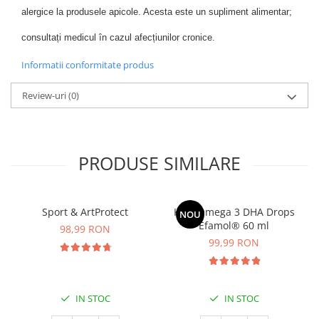
alergice la produsele apicole. Acesta este un supliment alimentar; 
consultați medicul în cazul afecțiunilor cronice. 
Informatii conformitate produs
Review-uri
(0)
PRODUSE SIMILARE
Sport & ArtProtect
Kids Omega 3 DHA Drops
NOU
Efamol® 60 ml
98,99 RON
99,99 RON
IN STOC
IN STOC