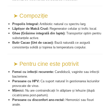
➤ Compoziție
Propolis Integral:
 Antibiotic natural cu spectru larg.
Lăptișor de Matcă Crud:
 Regenerator celular și trofic local.
Ghee (Grăsime integrală din lapte):
 Transportor optim pentru 
substanțele active.
Butir Cacao (Unt de cacao):
 Bază naturală ce asigură 
consistența solidă și topirea la temperatura corpului.
➤ Pentru cine este potrivit
Femei cu infecții recurente:
 Candidoză, vaginite sau infecții 
bacteriene.
Persoane cu HPV:
 Ca suport natural în gestionarea leziunilor 
provocate de virus.
Mămici:
 Nu are contraindicații în alăptare și lehuzie (după 
cicatrizarea post-partum).
Persoane cu disconfort ano-rectal:
 Hemoroizi sau fisuri 
anale.