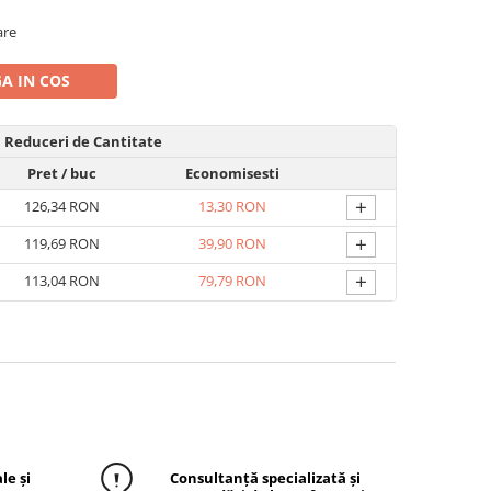
are
A IN COS
Reduceri de Cantitate
Pret
/ buc
Economisesti
+
126,34 RON
13,30 RON
+
119,69 RON
39,90 RON
+
113,04 RON
79,79 RON
le și
Consultanță specializată și