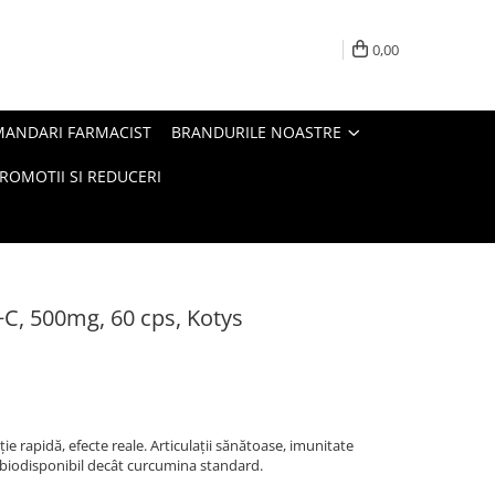
0,00
MANDARI FARMACIST
BRANDURILE NOASTRE
ROMOTII SI REDUCERI
C, 500mg, 60 cps, Kotys
 rapidă, efecte reale. Articulații sănătoase, imunitate
i biodisponibil decât curcumina standard.