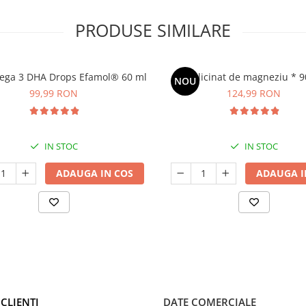
PRODUSE SIMILARE
ega 3 DHA Drops Efamol® 60 ml
Bisglicinat de magneziu * 9
NOU
99,99 RON
124,99 RON
IN STOC
IN STOC
ADAUGA IN COS
ADAUGA I
CLIENTI
DATE COMERCIALE