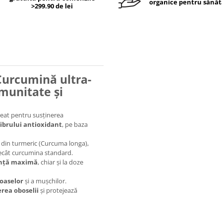
organice pentru sănăt
>299.90 de lei
Curcumină ultra-
imunitate și
eat pentru susținerea
librului antioxidant
, pe baza
 din turmeric (Curcuma longa),
cât curcumina standard.
iență maximă
, chiar și la doze
oaselor
și a mușchilor.
rea oboselii
și protejează