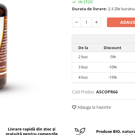
IN STOC
Durata de livrare:
2-3 Zile lucrato
ADAUG
De la
Discount
2
buc
-5%
3
buc
-10%
4
buc
-15%
Cod Produs:
ASCOPR66
Adauga la Favorite
Livrare rapidă din stoc și
Produse BIO, natura
gratuită pentru comenzile