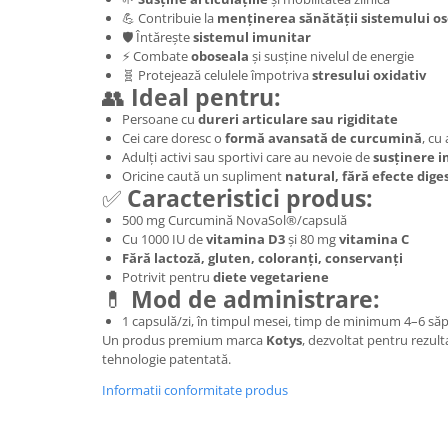
💪 Contribuie la
menținerea sănătății sistemului os
Mary & May
Seleniu
🛡️ Întărește
sistemul imunitar
COSRX
⚡ Combate
oboseala
și susține nivelul de energie
Seminte de in
🧬 Protejează celulele împotriva
stresului oxidativ
BIODANCE
👥
Ideal pentru:
Silimarina
OOTD
Persoane cu
dureri articulare sau rigiditate
Spirulina
Cettua
Cei care doresc o
formă avansată de curcumină
, cu
Ulei de cocos
Haruharu Wonder
Adulți activi sau sportivi care au nevoie de
susținere 
Oricine caută un supliment
natural, fără efecte dige
Medicube
Ulei de peste
✅
Caracteristici produs:
ARIUL
Ulei MCT
500 mg Curcumină NovaSol®/capsulă
Dr. Althea
Cu 1000 IU de
vitamina D3
și 80 mg
vitamina C
Vitamina A
Fără lactoză, gluten, coloranți, conservanți
DELLA BORN
Vitamina B
Potrivit pentru
diete vegetariene
💊
Mod de administrare:
Vitamina C
1 capsulă/zi, în timpul mesei, timp de minimum 4–6 săp
Vitamina D
Un produs premium marca
Kotys
, dezvoltat pentru rezult
tehnologie patentată.
Vitamina E
Informatii conformitate produs
Vitamina K
Zinc