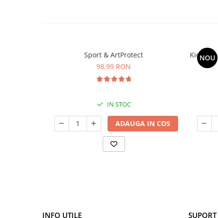
Cătină
Chlorella
Colina
Electroliti
Sport & ArtProtect
Kids Om
NOU
98,99 RON
Produse Apicole
Cacao
IN STOC
ADAUGA IN COS
INFO UTILE
SUPORT 