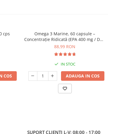
0 cps
Omega 3 Marine, 60 capsule –
Magnez
NOU
Concentrație Ridicată (EPA 400 mg / DHA
300 mg) pentru Inimă, Creier și Ochi
88,99 RON
IN STOC
N COS
ADAUGA IN COS
SUPORT CLIENTI
L-V: 08:00 - 17:00