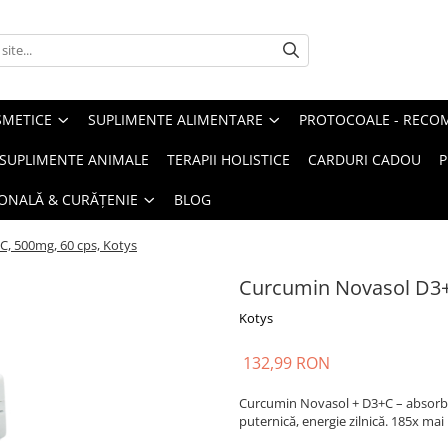
METICE
SUPLIMENTE ALIMENTARE
PROTOCOALE - RECO
I SUPLIMENTE ANIMALE
TERAPII HOLISTICE
CARDURI CADOU
P
SONALĂ & CURĂȚENIE
BLOG
, 500mg, 60 cps, Kotys
Curcumin Novasol D3+
Kotys
132,99 RON
Curcumin Novasol + D3+C – absorbție
puternică, energie zilnică. 185x ma