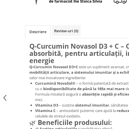
de farmacist Ilie Stoica Silvia
Geluri de duș
L-Carnitina
Scruburi
L-Glutamina
Protecție Solară
Lecitina
Creme SPF față
Maca
Review-uri
(0)
Descriere
Creme SPF corp
Magneziu
Spray SPF
Q-Curcumin Novasol D3 + C – 
Miere de Manuka
Uleiuri bronzare
absorbită, pentru articulații, 
After Sun
MSM
energie
Acceleratoare bronz
Multivitamine
Q-Curcumin Novasol D3+C
este un supliment avansat, cr
Igienă Personală
mobilității articulare, a sistemului imunitar și a echi
Omega
celor mai inovatoare ingrediente:
Deodorante
Curcumină NovaSol®
– o formă patentată de extract
Palmier pitic
Mâini și Unghii
cu o
biodisponibilitate de până la 185x mai mare
de
Probiotice
Formula micelară asigură o
absorbție rapidă și efic
Creme mâini
mici.
Proteine din zer (Whey Protein)
Tratamente unghii
Vitamina D3
– susține
sistemul imunitar
, sănătatea
Quercetin
Vitamina C
– antioxidant puternic care ajută la
reduce
Cosmetice coreene
celulele de stresul oxidativ.
Resveratrol
🌿
Beneficiile produsului:
Beauty of Joseon
Scortisoara
PETITFEE
🌱
Susține articulațiile
și mobilitatea zilnică