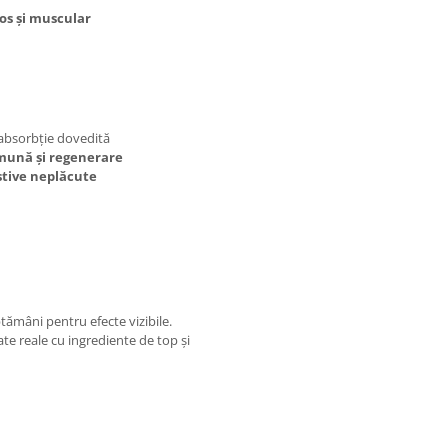
os și muscular
 absorbție dovedită
imună și regenerare
stive neplăcute
tămâni pentru efecte vizibile.
ate reale cu ingrediente de top și