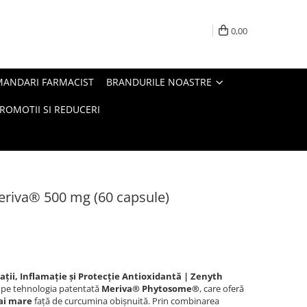
0,00
MANDARI FARMACIST
BRANDURILE NOASTRE
ROMOTII SI REDUCERI
riva® 500 mg (60 capsule)
ții, Inflamație și Protecție Antioxidantă | Zenyth
 pe tehnologia patentată
Meriva® Phytosome®
, care oferă
mai mare
față de curcumina obișnuită. Prin combinarea