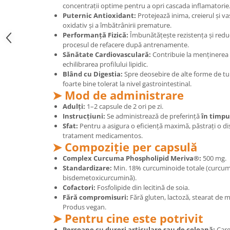
concentrații optime pentru a opri cascada inflamatorie
Mary & May
Seleniu
Puternic Antioxidant:
Protejează inima, creierul și v
oxidativ și a îmbătrânirii premature.
COSRX
Seminte de in
Performanță Fizică:
Îmbunătățește rezistența și redu
BIODANCE
procesul de refacere după antrenamente.
Silimarina
OOTD
Sănătate Cardiovasculară:
Contribuie la menținerea el
Spirulina
echilibrarea profilului lipidic.
Cettua
Blând cu Digestia:
Spre deosebire de alte forme de tu
Ulei de cocos
Haruharu Wonder
foarte bine tolerat la nivel gastrointestinal.
➤ Mod de administrare
Medicube
Ulei de peste
ARIUL
Adulți:
1–2 capsule de 2 ori pe zi.
Ulei MCT
Instrucțiuni:
Se administrează de preferință
în timpu
Dr. Althea
Sfat:
Pentru a asigura o eficiență maximă, păstrați o dis
Vitamina A
DELLA BORN
tratament medicamentos.
Vitamina B
➤ Compoziție per capsulă
Vitamina C
Complex Curcuma Phospholipid Meriva®:
500 mg.
Standardizare:
Min. 18% curcuminoide totale (curcu
Vitamina D
bisdemetoxicurcumină).
Cofactori:
Fosfolipide din lecitină de soia.
Vitamina E
Fără compromisuri:
Fără gluten, lactoză, stearat de ma
Vitamina K
Produs vegan.
➤ Pentru cine este potrivit
Zinc
Persoane cu dureri articulare sau de coloană:
Care