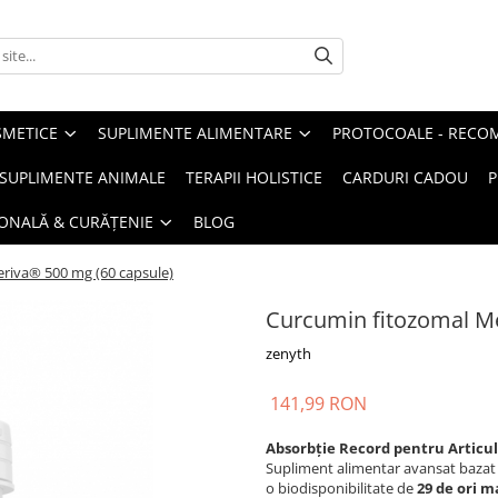
METICE
SUPLIMENTE ALIMENTARE
PROTOCOALE - RECO
I SUPLIMENTE ANIMALE
TERAPII HOLISTICE
CARDURI CADOU
P
SONALĂ & CURĂȚENIE
BLOG
riva® 500 mg (60 capsule)
Curcumin fitozomal Me
zenyth
141,99 RON
Absorbție Record pentru Articula
Supliment alimentar avansat bazat
o biodisponibilitate de
29 de ori 