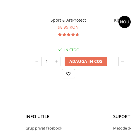
Sport & ArtProtect
Kids Om
NOU
98,99 RON
IN STOC
ADAUGA IN COS
INFO UTILE
SUPORT 
Grup privat facebook
Metode de