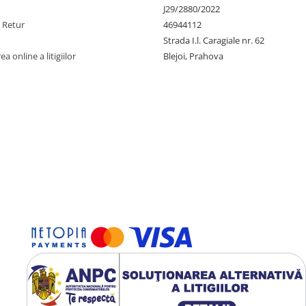
J29/2880/2022
e Retur
46944112
Strada I.l. Caragiale nr. 62
a online a litigiilor
Blejoi, Prahova