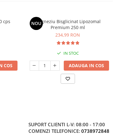
0 cps
Magneziu Bisglicinat Lipozomal
D3-K2 
NOU
Premium 250 ml
234,99 RON
IN STOC
N COS
ADAUGA IN COS
SUPORT CLIENTI
L-V: 08:00 - 17:00
COMENZI TELEFONICE:
0738972848