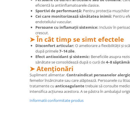
Cătină
eficientă la antiinflamatoarele clasice.
Sportivi de performanță:
Pentru protecția mușchilor 
Chlorella
Cei care monitorizează sănătatea inimii:
Pentru efe
endoteliului vascular.
Colina
Persoane cu inflamații sistemice:
Inclusiv în perioad
Electroliti
crescut.
➤ În cât timp se simt efectele
Produse Apicole
Disconfort articular:
O ameliorare a flexibilității și s
Cacao
după primele
7–14 zile
.
Efect antioxidant și sistemic:
Beneficiile asupra rezist
sănătate se consolidează după o cură de
4–8 săptămâ
➤ Atenționări
Supliment alimentar.
Contraindicat persoanelor alergice
femeilor însărcinate sau care alăptează. Persoanele cu litia
tratamente cu
anticoagulante
trebuie să consulte medic
intensifica acțiunea acestora. A se păstra în ambalajul origin
Informatii conformitate produs