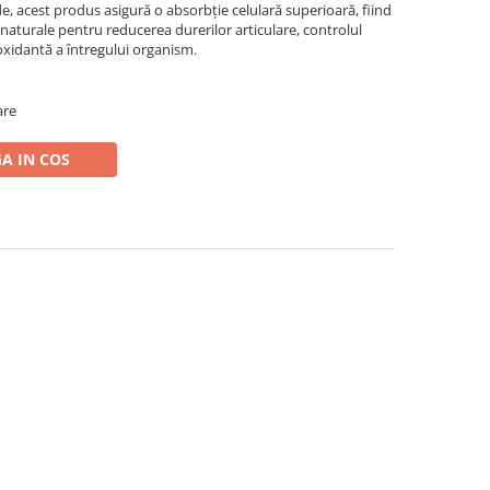
de, acest produs asigură o absorbție celulară superioară, fiind
i naturale pentru reducerea durerilor articulare, controlul
ioxidantă a întregului organism.
are
A IN COS