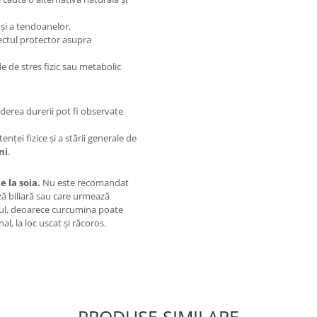
și a tendoanelor.
ctul protector asupra
e de stres fizic sau metabolic
căderea durerii pot fi observate
enței fizice și a stării generale de
ni
.
 la soia.
Nu este recomandat
ză biliară sau care urmează
ul, deoarece curcumina poate
al, la loc uscat și răcoros.