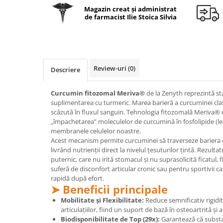
Geluri de duș
L-Carnitina
Magazin creat și administrat
de farmacist Ilie Stoica Silvia
Scruburi
L-Glutamina
Protecție Solară
Lecitina
Creme SPF față
Maca
Creme SPF corp
Magneziu
Review-uri
(0)
Descriere
Spray SPF
Miere de Manuka
Uleiuri bronzare
Curcumin fitozomal Meriva®
de la Zenyth reprezintă st
After Sun
MSM
suplimentarea cu turmeric. Marea barieră a curcuminei cla
Acceleratoare bronz
scăzută în fluxul sanguin. Tehnologia fitozomală Meriva® 
Multivitamine
„împachetarea” moleculelor de curcumină în fosfolipide (leci
Igienă Personală
Omega
membranele celulelor noastre.
Deodorante
Acest mecanism permite curcuminei să traverseze bariera dig
Palmier pitic
livrând nutrienții direct la nivelul țesuturilor țintă. Rezult
Mâini și Unghii
puternic, care nu irită stomacul și nu suprasolicită ficatul,
Probiotice
Creme mâini
suferă de disconfort articular cronic sau pentru sportivii 
Proteine din zer (Whey Protein)
rapidă după efort.
Tratamente unghii
➤ Beneficii principale
Quercetin
Cosmetice coreene
Mobilitate și Flexibilitate:
Reduce semnificativ rigidita
Resveratrol
Beauty of Joseon
articulațiilor, fiind un suport de bază în osteoartrită și ar
Biodisponibilitate de Top (29x):
Garantează că substan
Scortisoara
PETITFEE