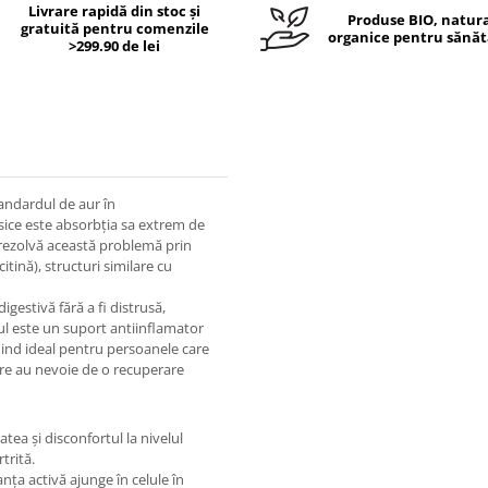
Livrare rapidă din stoc și
Produse BIO, natura
gratuită pentru comenzile
organice pentru sănăt
>299.90 de lei
andardul de aur în
sice este absorbția sa extrem de
rezolvă această problemă prin
tină), structuri similare cu
estivă fără a fi distrusă,
atul este un suport antiinflamator
 fiind ideal pentru persoanele care
care au nevoie de o recuperare
tea și disconfortul la nivelul
trită.
ța activă ajunge în celule în