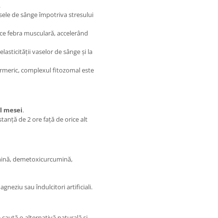
.
asele de sânge împotriva stresului
ce febra musculară, accelerând
asticității vaselor de sânge și la
rmeric, complexul fitozomal este
l mesei
.
tanță de 2 ore față de orice alt
mină, demetoxicurcumină,
gneziu sau îndulcitori artificiali.
 caută o alternativă naturală și