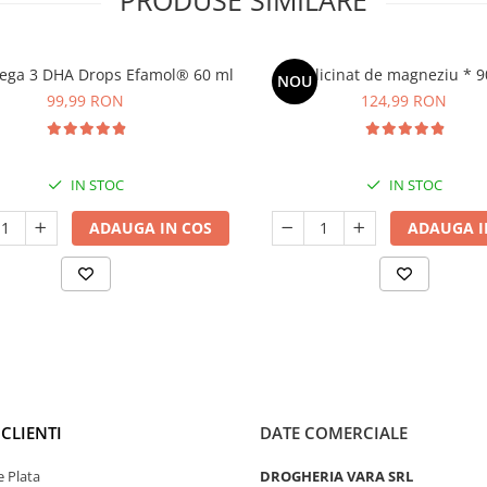
PRODUSE SIMILARE
ega 3 DHA Drops Efamol® 60 ml
Bisglicinat de magneziu * 9
NOU
99,99 RON
124,99 RON
IN STOC
IN STOC
ADAUGA IN COS
ADAUGA I
CLIENTI
DATE COMERCIALE
 Plata
DROGHERIA VARA SRL