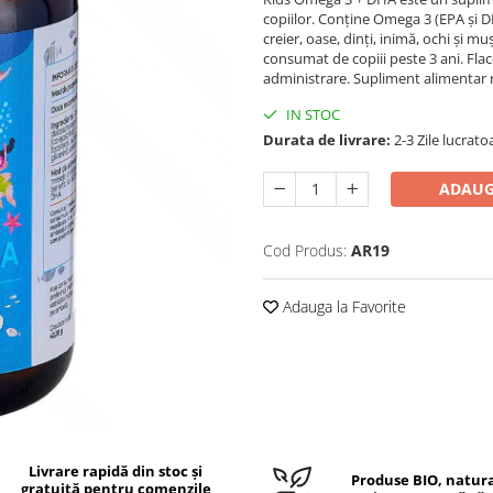
copiilor. Conține Omega 3 (EPA și DH
creier, oase, dinți, inimă, ochi și m
consumat de copiii peste 3 ani. Fla
administrare. Supliment alimentar no
IN STOC
Durata de livrare:
2-3 Zile lucrato
ADAUG
Cod Produs:
AR19
Adauga la Favorite
Livrare rapidă din stoc și
Produse BIO, natura
gratuită pentru comenzile