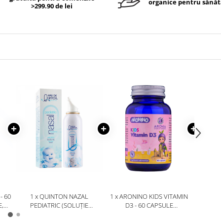
organice pentru sănăt
>299.90 de lei
- 60
1 x QUINTON NAZAL
1 x ARONINO KIDS VITAMIN
1 x
,
PEDIATRIC (SOLUȚIE
D3 - 60 CAPSULE
I
IZOTONICĂ PENTRU IGIENĂ
MASTICABILE CARE SPRIJINĂ