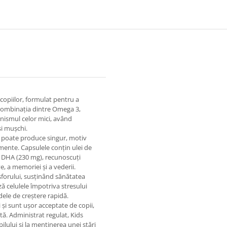
SA A
NAZALĂ DESTINATĂ ÎN
OASELE, DINȚII, MUȘCHII ȘI
SPECIAL COPIILOR) * SPRAY
IMUNITATEA COPIILOR
100 ML
opiilor, formulat pentru a
 Combinația dintre Omega 3,
nismul celor mici, având
și mușchi.
l poate produce singur, motiv
mente. Capsulele conțin ulei de
și DHA (230 mg), recunoscuți
e, a memoriei și a vederii.
osforului, susținând sănătatea
ză celulele împotriva stresului
adele de creștere rapidă.
 și sunt ușor acceptate de copii,
ă. Administrat regulat, Kids
ului și la menținerea unei stări