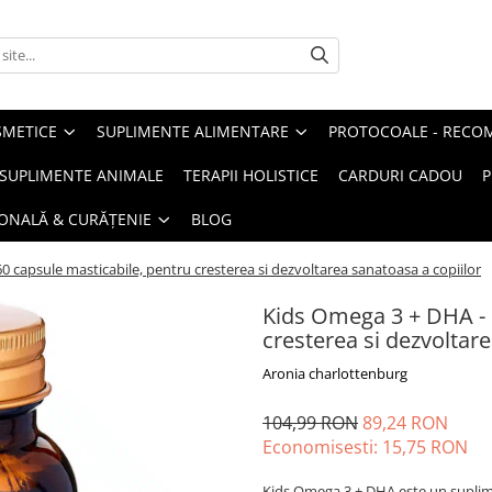
METICE
SUPLIMENTE ALIMENTARE
PROTOCOALE - RECO
I SUPLIMENTE ANIMALE
TERAPII HOLISTICE
CARDURI CADOU
P
SONALĂ & CURĂȚENIE
BLOG
0 capsule masticabile, pentru cresterea si dezvoltarea sanatoasa a copiilor
Kids Omega 3 + DHA - 
cresterea si dezvoltar
Aronia charlottenburg
104,99 RON
89,24 RON
Economisesti:
15,75
RON
Kids Omega 3 + DHA este un suplime