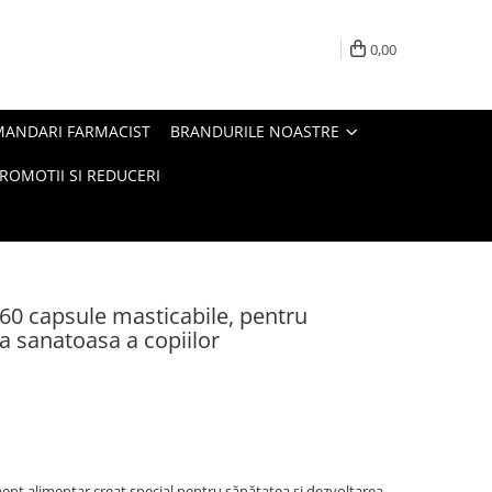
0,00
MANDARI FARMACIST
BRANDURILE NOASTRE
ROMOTII SI REDUCERI
60 capsule masticabile, pentru
ea sanatoasa a copiilor
nt alimentar creat special pentru sănătatea și dezvoltarea