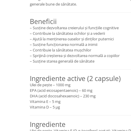
generale bune de sănătate.
Cătină
Chlorella
Beneficii
Colina
– Susține dezvoltarea creierului și funcțiile cognitive
Electroliti
– Contribuie la sănătatea ochilor și a vederii
– Ajută la menținerea oaselor și dinților puternici
Produse Apicole
– Susține funcționarea normală a inimii
Cacao
– Contribuie la sănătatea mușchilor
– Sprijină creșterea și dezvoltarea normală a copiilor
– Susține starea generală de sănătate
Ingrediente active (2 capsule)
Ulei de pește – 1000 mg
EPA (acid eicosapentaenoic) – 60 mg
DHA (acid docosahexaenoic) – 230 mg
Vitamina E – 5 mg
Vitamina D – 5 µg
Ingrediente
Ulei de pește, Vitamina E (D-α-tocoferol acetat), Vitamina D 