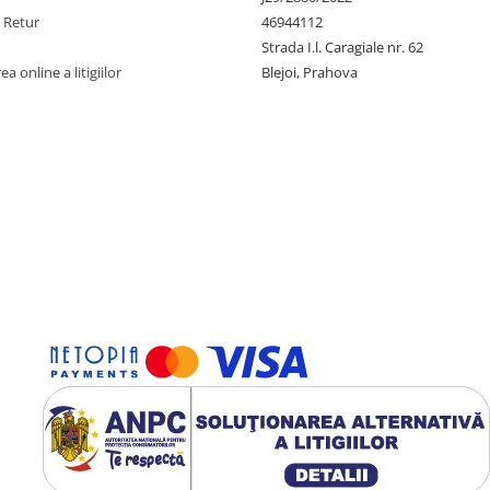
e Retur
46944112
Strada I.l. Caragiale nr. 62
a online a litigiilor
Blejoi, Prahova