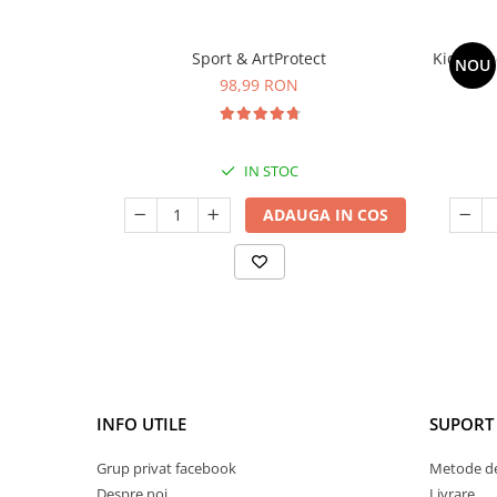
Sport & ArtProtect
Kids Om
NOU
98,99 RON
IN STOC
ADAUGA IN COS
INFO UTILE
SUPORT 
Grup privat facebook
Metode de
Despre noi
Livrare