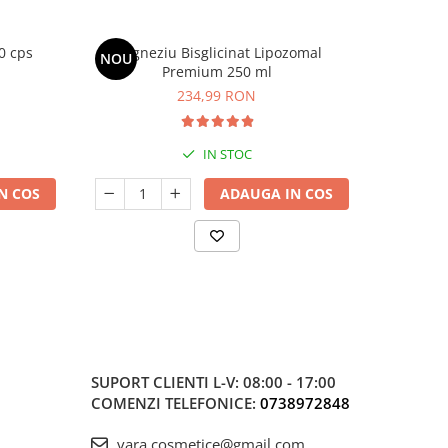
0 cps
Magneziu Bisglicinat Lipozomal
D3-K2 
NOU
Premium 250 ml
234,99 RON
IN STOC
N COS
ADAUGA IN COS
SUPORT CLIENTI
L-V: 08:00 - 17:00
COMENZI TELEFONICE:
0738972848
vara.cosmetice@gmail.com