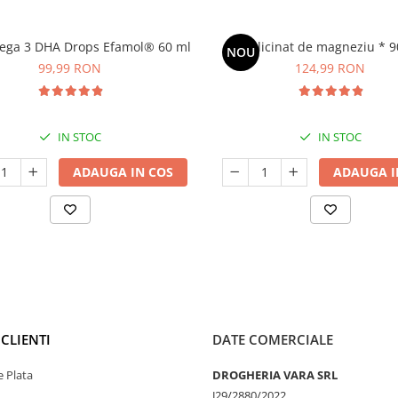
ega 3 DHA Drops Efamol® 60 ml
Bisglicinat de magneziu * 9
NOU
99,99 RON
124,99 RON
IN STOC
IN STOC
ADAUGA IN COS
ADAUGA I
CLIENTI
DATE COMERCIALE
 Plata
DROGHERIA VARA SRL
J29/2880/2022