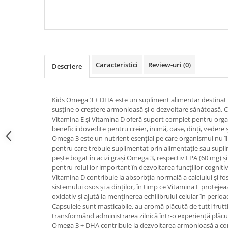
ENERGIA COPIILOR
DEZVOLTAREA SANATOA
COPIILOR
Mary & May
Seleniu
COSRX
Seminte de in
BIODANCE
Silimarina
OOTD
Spirulina
Caracteristici
Review-uri
(0)
Cettua
Descriere
Ulei de cocos
Haruharu Wonder
Medicube
Ulei de peste
Kids Omega 3 + DHA este un supliment alimentar destinat c
ARIUL
susține o creștere armonioasă și o dezvoltare sănătoasă.
Ulei MCT
Dr. Althea
Vitamina E și Vitamina D oferă suport complet pentru orga
Vitamina A
beneficii dovedite pentru creier, inimă, oase, dinți, vedere 
DELLA BORN
Omega 3 este un nutrient esențial pe care organismul nu î
Vitamina B
pentru care trebuie suplimentat prin alimentație sau supli
Vitamina C
pește bogat în acizi grași Omega 3, respectiv EPA (60 mg) 
pentru rolul lor important în dezvoltarea funcțiilor cognitiv
Vitamina D
Vitamina D contribuie la absorbția normală a calciului și f
sistemului osos și a dinților, în timp ce Vitamina E protejea
Vitamina E
oxidativ și ajută la menținerea echilibrului celular în perio
Vitamina K
Capsulele sunt masticabile, au aromă plăcută de tutti frutti
transformând administrarea zilnică într-o experiență plăcut
Zinc
Omega 3 + DHA contribuie la dezvoltarea armonioasă a copil