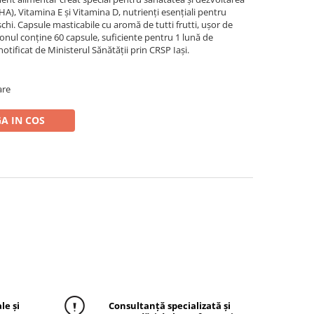
A), Vitamina E și Vitamina D, nutrienți esențiali pentru
ușchi. Capsule masticabile cu aromă de tutti frutti, ușor de
conul conține 60 capsule, suficiente pentru 1 lună de
tificat de Ministerul Sănătății prin CRSP Iași.
are
A IN COS
le și
Consultanță specializată și