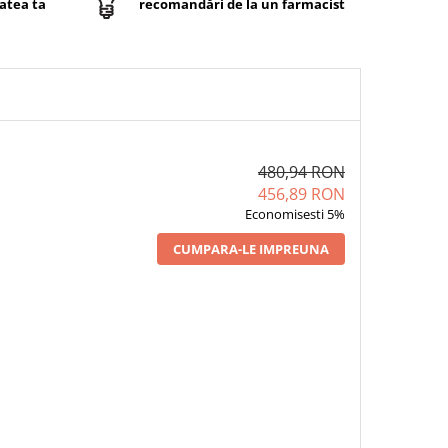
atea ta
recomandări de la un farmacist
480,94 RON
456,89 RON
Economisesti 5%
CUMPARA-LE IMPREUNA
 BABYGOLA SPRAY
1 x ARONINO KIDS VITAMIN C -
60 TABLETE MASTICABILE
CARE SPRIJINĂ IMUNITATEA ȘI