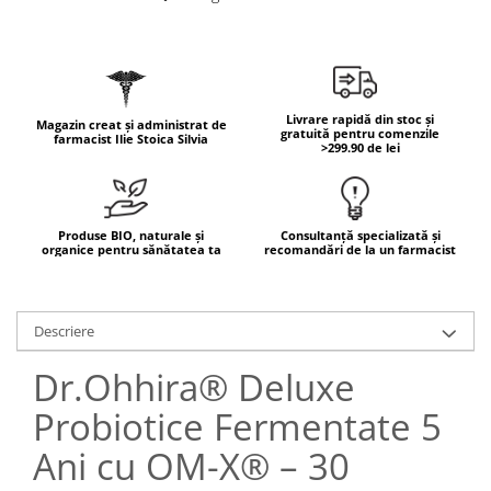
Geluri de duș
L-Carnitina
Scruburi
L-Glutamina
Protecție Solară
Lecitina
Creme SPF față
Maca
Livrare rapidă din stoc și
Magazin creat și administrat de
Creme SPF corp
gratuită pentru comenzile
farmacist Ilie Stoica Silvia
Magneziu
>299.90 de lei
Spray SPF
Miere de Manuka
Uleiuri bronzare
After Sun
MSM
Produse BIO, naturale și
Consultanță specializată și
Acceleratoare bronz
Multivitamine
organice pentru sănătatea ta
recomandări de la un farmacist
Igienă Personală
Omega
Deodorante
Palmier pitic
Descriere
Mâini și Unghii
Probiotice
Creme mâini
Dr.Ohhira® Deluxe
Proteine din zer (Whey Protein)
Tratamente unghii
Probiotice Fermentate 5
Quercetin
Cosmetice coreene
Ani cu OM-X® – 30
Resveratrol
Beauty of Joseon
Scortisoara
PETITFEE