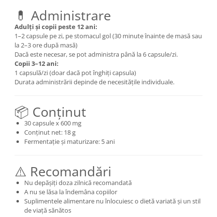
💊 Administrare
Adulți și copii peste 12 ani:
1–2 capsule pe zi, pe stomacul gol (30 minute înainte de masă sau
la 2–3 ore după masă)
Dacă este necesar, se pot administra până la 6 capsule/zi.
Copii 3–12 ani:
1 capsulă/zi (doar dacă pot înghiți capsula)
Durata administrării depinde de necesitățile individuale.
📦 Conținut
30 capsule x 600 mg
Conținut net: 18 g
Fermentație și maturizare: 5 ani
⚠️ Recomandări
Nu depășiți doza zilnică recomandată
A nu se lăsa la îndemâna copiilor
Suplimentele alimentare nu înlocuiesc o dietă variată și un stil
de viață sănătos