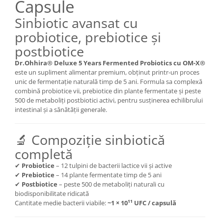
Capsule
Mary & May
Seleniu
Sinbiotic avansat cu
COSRX
Seminte de in
probiotice, prebiotice și
BIODANCE
Silimarina
postbiotice
OOTD
Spirulina
Dr.Ohhira® Deluxe 5 Years Fermented Probiotics cu OM-X®
Cettua
este un supliment alimentar premium, obținut printr-un proces
Ulei de cocos
Haruharu Wonder
unic de fermentație naturală timp de 5 ani. Formula sa complexă
Medicube
Ulei de peste
combină probiotice vii, prebiotice din plante fermentate și peste
500 de metaboliți postbiotici activi, pentru susținerea echilibrului
ARIUL
Ulei MCT
intestinal și a sănătății generale.
Dr. Althea
Vitamina A
DELLA BORN
🔬 Compoziție sinbiotică
Vitamina B
completă
Vitamina C
✔
Probiotice
– 12 tulpini de bacterii lactice vii și active
Vitamina D
✔
Prebiotice
– 14 plante fermentate timp de 5 ani
Vitamina E
✔
Postbiotice
– peste 500 de metaboliți naturali cu
biodisponibilitate ridicată
Vitamina K
Cantitate medie bacterii viabile:
~1 × 10¹¹ UFC / capsulă
Zinc