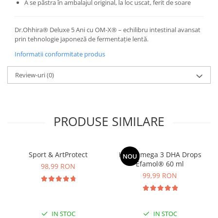
A se păstra în ambalajul original, la loc uscat, ferit de soare
Dr.Ohhira® Deluxe 5 Ani cu OM-X® – echilibru intestinal avansat
prin tehnologie japoneză de fermentație lentă.
Informatii conformitate produs
Review-uri
(0)
PRODUSE SIMILARE
Sport & ArtProtect
Kids Omega 3 DHA Drops
NOU
Efamol® 60 ml
98,99 RON
99,99 RON
IN STOC
IN STOC