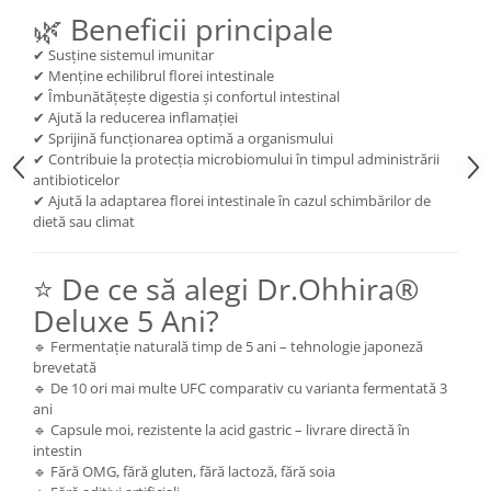
Cătină
🌿 Beneficii principale
Chlorella
✔ Susține sistemul imunitar
✔ Menține echilibrul florei intestinale
Colina
✔ Îmbunătățește digestia și confortul intestinal
✔ Ajută la reducerea inflamației
Electroliti
✔ Sprijină funcționarea optimă a organismului
Produse Apicole
✔ Contribuie la protecția microbiomului în timpul administrării
antibioticelor
Cacao
✔ Ajută la adaptarea florei intestinale în cazul schimbărilor de
dietă sau climat
⭐ De ce să alegi Dr.Ohhira®
Deluxe 5 Ani?
🔹 Fermentație naturală timp de 5 ani – tehnologie japoneză
brevetată
🔹 De 10 ori mai multe UFC comparativ cu varianta fermentată 3
ani
🔹 Capsule moi, rezistente la acid gastric – livrare directă în
intestin
🔹 Fără OMG, fără gluten, fără lactoză, fără soia