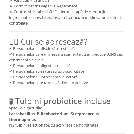
🔹 Fără aditivi artificiali
🔹 Potrivit pentru vegani și vegetarieni
🔹 Control strict al calității în fiecare etapă de producție
Ingrediente cultivate exclusiv în Japonia, în medii naturale atent
controlate.
👩‍⚕️ Cui se adresează?
✔ Persoanelor cu disbioză intestinală
✔ Persoanelor care urmează tratamente cu antibiotice, AINS sau
contraceptive orale
✔ Persoanelor cu digestie sensibilă
✔ Persoanelor stresate sau suprasolicitate
✔ Persoanelor cu intoleranță la lactoză
✔ Persoanelor care urmează diete restrictive
🧪 Tulpini probiotice incluse
Specii din genurile:
Lactobacillus, Bifidobacterium, Streptococcus
thermophilus
(12 tulpini selecționate, cu activitate demonstrată)