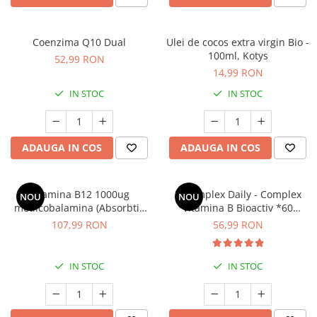
Coenzima Q10 Dual
Ulei de cocos extra virgin Bio -
100ml, Kotys
52,99 RON
14,99 RON
IN STOC
IN STOC
ADAUGA IN COS
ADAUGA IN COS
Vitamina B12 1000ug
B Complex Daily - Complex
NOU
NOU
metilcobalamina (Absorbtie
Vitamina B Bioactiv *60
inalta) * 60 cps vegetale
capsule
107,99 RON
56,99 RON
IN STOC
IN STOC