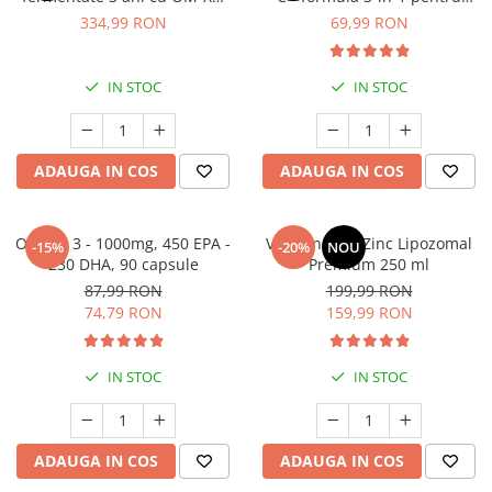
Cătină
*60 cps
alergii respiratorii și
334,99 RON
69,99 RON
imunitate
Chlorella
Colina
IN STOC
IN STOC
Electroliti
Produse Apicole
ADAUGA IN COS
ADAUGA IN COS
Cacao
Omega 3 - 1000mg, 450 EPA -
Vitamina C + Zinc Lipozomal
-15%
-20%
NOU
230 DHA, 90 capsule
Premium 250 ml
87,99 RON
199,99 RON
74,79 RON
159,99 RON
IN STOC
IN STOC
ADAUGA IN COS
ADAUGA IN COS