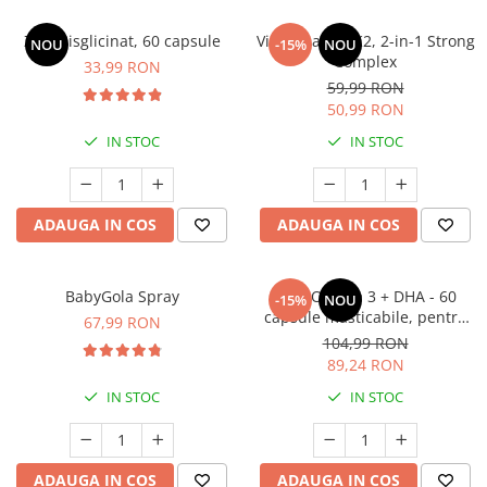
Zinc Bisglicinat, 60 capsule
Vitamina D3+K2, 2-in-1 Strong
NOU
-15%
NOU
Complex
33,99 RON
59,99 RON
50,99 RON
IN STOC
IN STOC
ADAUGA IN COS
ADAUGA IN COS
BabyGola Spray
Kids Omega 3 + DHA - 60
-15%
NOU
capsule masticabile, pentru
67,99 RON
cresterea si dezvoltarea
104,99 RON
sanatoasa a copiilor
89,24 RON
IN STOC
IN STOC
ADAUGA IN COS
ADAUGA IN COS