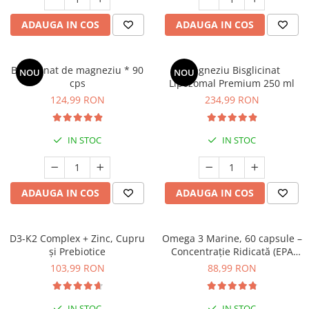
Oase & dinți
Îngrijirea Tenului
Colagen
Zinc Bisglicinat
Piele, păr & unghii
ADAUGA IN COS
ADAUGA IN COS
Creme de față
Creatina
Tranzit intestinal
Seruri
Crom
Creme cu SPF
Colesterol & tensiune
Bisglicinat de magneziu * 90
Magneziu Bisglicinat
NOU
NOU
Demachiante
Curcumin (Turmeric)
cps
Lipozomal Premium 250 ml
Sănătatea copiilor
Geluri de curățare
124,99 RON
234,99 RON
Enzime
Performanta sportiva
Ape micelare
Fibre
Sanatate Orala
Tonere
IN STOC
IN STOC
Fier
Alergii
Măști pentru față
Garcinia
Exfoliante
Anti Intepaturi
Creme pentru ochi
Ghimbir
ADAUGA IN COS
ADAUGA IN COS
Balsam buze
Ginkgo biloba
Îngrijirea Corpului
Ginseng
D3-K2 Complex + Zinc, Cupru
Omega 3 Marine, 60 capsule –
Creme de corp
și Prebiotice
Concentrație Ridicată (EPA
Glucozamina
Loțiuni
400 mg / DHA 300 mg) pentru
103,99 RON
88,99 RON
Glutation
Inimă, Creier și Ochi
Unturi de corp
L-Arginina
Uleiuri de corp
IN STOC
IN STOC