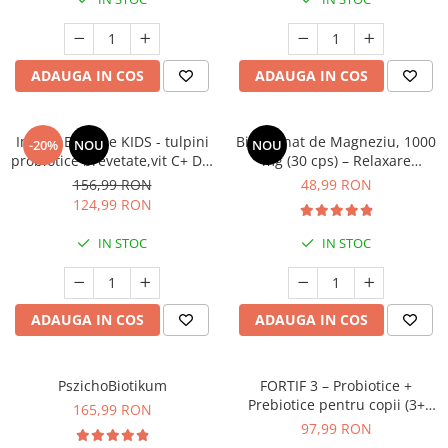
Geluri de duș
L-Carnitina
Scruburi
L-Glutamina
Protecție Solară
Lecitina
ADAUGA IN COS
ADAUGA IN COS
Creme SPF față
Maca
Creme SPF corp
Magneziu
ImmunBalance KIDS - tulpini
Bisglicinat de Magneziu, 1000
-20%
NOU
NOU
Spray SPF
probiotice brevetate,vit C+ D3,
mg (30 cps) – Relaxare
Miere de Manuka
Uleiuri bronzare
entru susținerea
Profundă, Somn Odihnitor și
156,99 RON
48,99 RON
After Sun
MSM
microbiomului și a imunității
Sănătate Musculară
124,99 RON
Acceleratoare bronz
Multivitamine
IN STOC
IN STOC
Igienă Personală
Omega
Deodorante
Palmier pitic
Mâini și Unghii
ADAUGA IN COS
ADAUGA IN COS
Probiotice
Creme mâini
Proteine din zer (Whey Protein)
Tratamente unghii
Quercetin
PszichoBiotikum
FORTIF 3 – Probiotice +
Cosmetice coreene
Prebiotice pentru copii (3+
165,99 RON
Resveratrol
Beauty of Joseon
ani)
97,99 RON
Scortisoara
PETITFEE