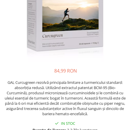
Oase & dinți
Îngrijirea Tenului
Colagen
Zinc Bisglicinat
Piele, păr & unghii
Creme de față
Creatina
Tranzit intestinal
Seruri
Crom
Creme cu SPF
Colesterol & tensiune
Demachiante
Curcumin (Turmeric)
Sănătatea copiilor
Geluri de curățare
Enzime
Performanta sportiva
Ape micelare
Fibre
Sanatate Orala
Tonere
Fier
Alergii
Măști pentru față
84,99 RON
Garcinia
Exfoliante
Anti Intepaturi
Creme pentru ochi
Ghimbir
GAL Curcugreen rezolvă principala limitare a turmericului standard:
Balsam buze
absorbția redusă. Utilizând extractul patentat BCM-95 (Bio-
Ginkgo biloba
Curcumină), produsul micronizează curcuminoidele și le combină cu
Îngrijirea Corpului
Ginseng
uleiul esențial de turmeric bogat în turmeroni. Această formulă este de
Creme de corp
până la 6 ori mai eficientă decât combinațiile obișnuite cu piper negru,
Glucozamina
asigurând trecerea substanțelor active în fluxul sanguin și dincolo de
Loțiuni
bariera hemato-encefalică.
Glutation
Unturi de corp
IN STOC
L-Arginina
Uleiuri de corp