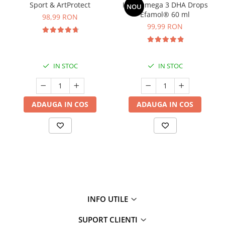
Sport & ArtProtect
Kids Omega 3 DHA Drops
NOU
Efamol® 60 ml
98,99 RON
99,99 RON
IN STOC
IN STOC
ADAUGA IN COS
ADAUGA IN COS
INFO UTILE
SUPORT CLIENTI