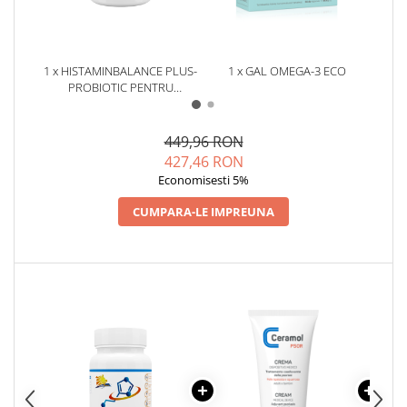
1 x HISTAMINBALANCE PLUS-
1 x GAL OMEGA-3 ECO
1 x 
PROBIOTIC PENTRU
HISTAMINĂ, MICROBIOM ȘI
SUSȚINEREA ECHILIBRULUI
INTESTINAL- 60 CAPSULE
449,96 RON
427,46 RON
Economisesti 5%
CUMPARA-LE IMPREUNA