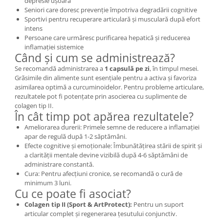
depresie ușoară
Seniori care doresc prevenție împotriva degradării cognitive
Sportivi pentru recuperare articulară și musculară după efort
intens
Persoane care urmăresc purificarea hepatică și reducerea
inflamației sistemice
Când și cum se administrează?
Se recomandă administrarea a
1 capsulă pe zi
, în timpul mesei.
Grăsimile din alimente sunt esențiale pentru a activa și favoriza
asimilarea optimă a curcuminoidelor. Pentru probleme articulare,
rezultatele pot fi potențate prin asocierea cu suplimente de
colagen tip II.
În cât timp pot apărea rezultatele?
Ameliorarea durerii: Primele semne de reducere a inflamației
apar de regulă după 1-2 săptămâni.
Efecte cognitive și emoționale: Îmbunătățirea stării de spirit și
a clarității mentale devine vizibilă după 4-6 săptămâni de
administrare constantă.
Cura: Pentru afecțiuni cronice, se recomandă o cură de
minimum 3 luni.
Cu ce poate fi asociat?
Colagen tip II (Sport & ArtProtect):
Pentru un suport
articular complet și regenerarea țesutului conjunctiv.