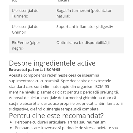
Ulei esențial de
Bogat în turmeroni (potentator
Turmeric
natural)
Ulei esențial de
Suport antiinflamator și digestiv
Ghimbir
BioPerine (piper
Optimizarea biodisponibilității
negru)
Despre ingredientele active
Extractul patentat BCM-95
Această componentă redefinește ceea ce înseamnă
suplimentarea cu curcumină. Spre deosebire de extractele
standard care sunt eliminate rapid din organism, BCM-95
menține nivelul plasmatic ridicat pentru o perioadă prelungită.
Adaosul de uleiuri esențiale de turmeric și ghimbir nu doar că
susține absorbția, dar aduce propriile proprietăți antiinflamatorii
și digestive, creând o sinergie terapeutică completă.
Pentru cine este recomandat?
Persoane cu dureri articulare, artrită sau reumatism
Persoane care traversează perioade de stres, anxietate sau