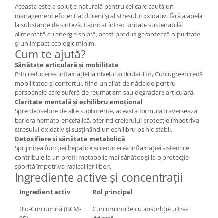
Aceasta este o soluție naturală pentru cei care caută un
management eficient al durerii și al stresului oxidativ, fără a apela
la substanțe de sinteză. Fabricat într-o unitate sustenabilă,
alimentată cu energie solară, acest produs garantează o puritate
și un impact ecologic minim.
Cum te ajută?
Sănătate articulară și mobilitate
Prin reducerea inflamației la nivelul articulațiilor, Curcugreen redă
mobilitatea și confortul, fiind un aliat de nădejde pentru
persoanele care suferă de reumatism sau degradare articulară.
Claritate mentală și echilibru emoțional
Spre deosebire de alte suplimente, această formulă traversează
bariera hemato-encefalică, oferind creierului protecție împotriva
stresului oxidativ și susținând un echilibru psihic stabil.
Detoxifiere și sănătate metabolică
Sprijinirea funcției hepatice și reducerea inflamației sistemice
contribuie la un profil metabolic mai sănătos și la o protecție
sporită împotriva radicalilor liberi.
Ingrediente active și concentrații
Ingredient activ
Rol principal
Bio-Curcumină (BCM-
Curcuminoide cu absorbție ultra-
95)
ridicată