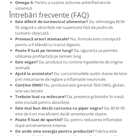
Omega-3:
Pentru a susține acțiunea antiinflamatorie
sistemică.
Întrebări frecvente (FAQ)
Este diferit de turmericul alimentar?
Da, tehnologia BCM-
95 asigură o absorbție net superioară față de pudra de
turmeric obișnuită.
Provoacă arsuri stomacale?
Nu, formula este concepută
pentru a fi blândă cu tractul digestiv.
Poate fi luat pe termen lung?
Da, siguranța sa permite
utilizarea profilactică pe termen lung.
Este vegan?
Da, produsul nu conține ingrediente de origine
animală.
Ajută la anxietate?
Da, curcuminoidele susțin starea de bine
prin mecanisme de reglare a inflamației neuronale.
Conține OMG?
Nu, produsul este garantat fără OMG, gluten,
soia sau lactate.
Trebuie luat cu mâncare?
Da, prezența grăsimilor în masă
este crucială pentru absorbție.
Este mai bun decât curcuma cu piper negru?
Da, BCM-95
este de 6 ori mai eficient decât amestecurile clasice.
Poate fi luat de sportivi?
Da, pentru reducerea inflamației
după antrenamente intense.
De unde vine energia pentru producție?
Fabrica este