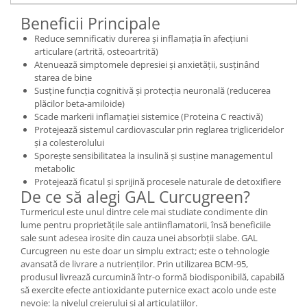
Beneficii Principale
Reduce semnificativ durerea și inflamația în afecțiuni
articulare (artrită, osteoartrită)
Atenuează simptomele depresiei și anxietății, susținând
starea de bine
Susține funcția cognitivă și protecția neuronală (reducerea
plăcilor beta-amiloide)
Scade markerii inflamației sistemice (Proteina C reactivă)
Protejează sistemul cardiovascular prin reglarea trigliceridelor
și a colesterolului
Sporește sensibilitatea la insulină și susține managementul
metabolic
Protejează ficatul și sprijină procesele naturale de detoxifiere
De ce să alegi GAL Curcugreen?
Turmericul este unul dintre cele mai studiate condimente din
lume pentru proprietățile sale antiinflamatorii, însă beneficiile
sale sunt adesea irosite din cauza unei absorbții slabe. GAL
Curcugreen nu este doar un simplu extract; este o tehnologie
avansată de livrare a nutrienților. Prin utilizarea BCM-95,
produsul livrează curcumină într-o formă biodisponibilă, capabilă
să exercite efecte antioxidante puternice exact acolo unde este
nevoie: la nivelul creierului și al articulațiilor.