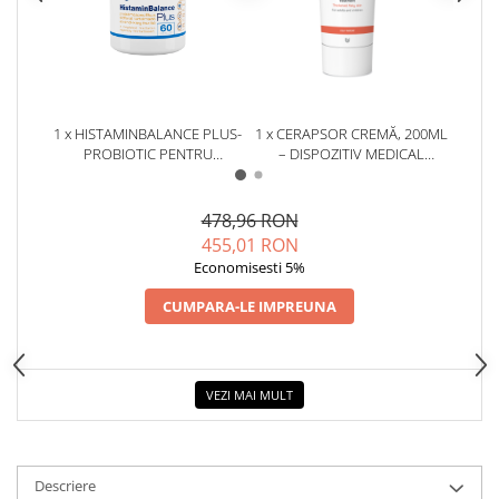
1 x HISTAMINBALANCE PLUS-
1 x CERAPSOR CREMĂ, 200ML
1 x
PROBIOTIC PENTRU
– DISPOZITIV MEDICAL
CAP
HISTAMINĂ, MICROBIOM ȘI
ADJUVANT ÎN PSORIAZIS
RIDIC
SUSȚINEREA ECHILIBRULUI
30
INTESTINAL- 60 CAPSULE
478,96 RON
455,01 RON
Economisesti 5%
CUMPARA-LE IMPREUNA
VEZI MAI MULT
Descriere