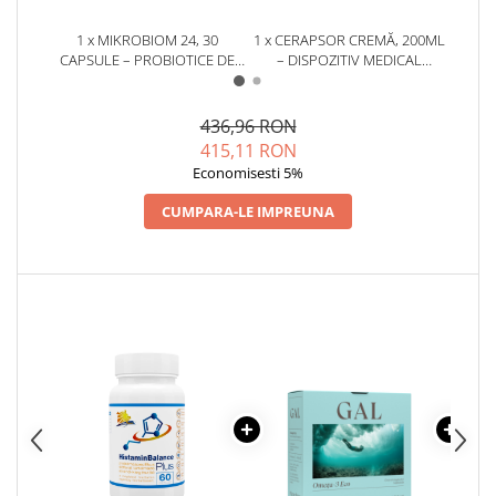
Cătină
1 x MIKROBIOM 24, 30
1 x CERAPSOR CREMĂ, 200ML
1 x
Chlorella
CAPSULE – PROBIOTICE DE
– DISPOZITIV MEDICAL
CAP
ULTIMĂ GENERAȚIE CU 24 DE
ADJUVANT ÎN PSORIAZIS
RIDIC
Colina
TULPINI
30
Electroliti
436,96 RON
415,11 RON
Produse Apicole
Economisesti 5%
Cacao
CUMPARA-LE IMPREUNA