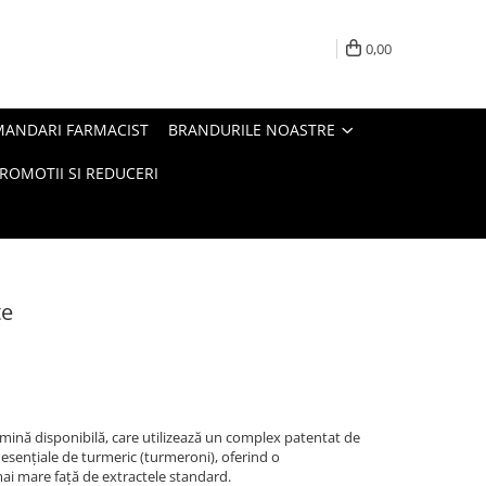
0,00
MANDARI FARMACIST
BRANDURILE NOASTRE
ROMOTII SI REDUCERI
te
ină disponibilă, care utilizează un complex patentat de
 esențiale de turmeric (turmeroni), oferind o
mai mare față de extractele standard.