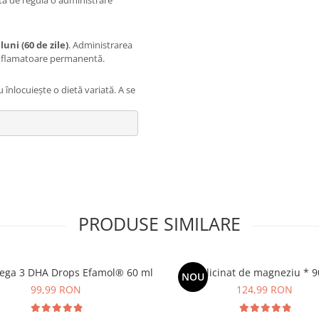
 luni (60 de zile)
. Administrarea
iinflamatoare permanentă.
nlocuiește o dietă variată. A se
PRODUSE SIMILARE
ega 3 DHA Drops Efamol® 60 ml
Bisglicinat de magneziu * 9
NOU
99,99 RON
124,99 RON