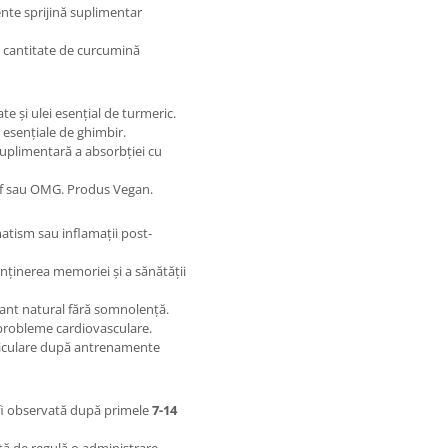
ente sprijină suplimentar
 cantitate de curcumină
 și ulei esențial de turmeric.
i esențiale de ghimbir.
uplimentară a absorbției cu
sulf sau OMG. Produs Vegan.
atism sau inflamații post-
ținerea memoriei și a sănătății
ant natural fără somnolență.
 probleme cardiovasculare.
ticulare după antrenamente
fi observată după primele
7-14
tă de regulă o administrare