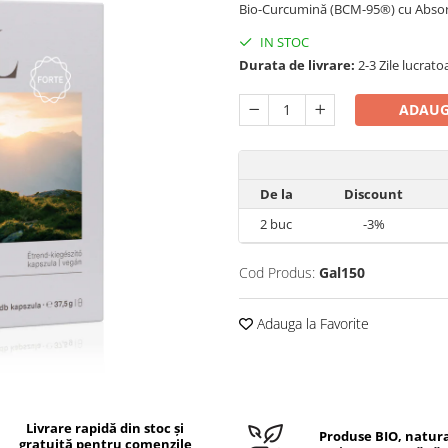
Bio-Curcumină (BCM-95®) cu Absorbț
IN STOC
Durata de livrare:
2-3 Zile lucrato
ADAUG
De la
Discount
2
buc
-3%
Cod Produs:
Gal150
Adauga la Favorite
Livrare rapidă din stoc și
Produse BIO, natura
gratuită pentru comenzile