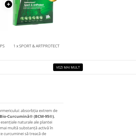
APS
1 x SPORT & ARTPROTECT
VEZI MAI MULT
urmericului: absorbția extrem de
Bio-Curcumină® (BCM-95®)
,
esențiale naturale ale plantei
 mai multă substanță activă în
te curcuminei să treacă de