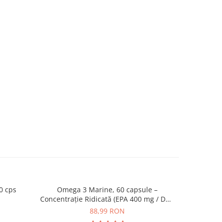
0 cps
Omega 3 Marine, 60 capsule –
Magnez
NOU
Concentrație Ridicată (EPA 400 mg / DHA
300 mg) pentru Inimă, Creier și Ochi
88,99 RON