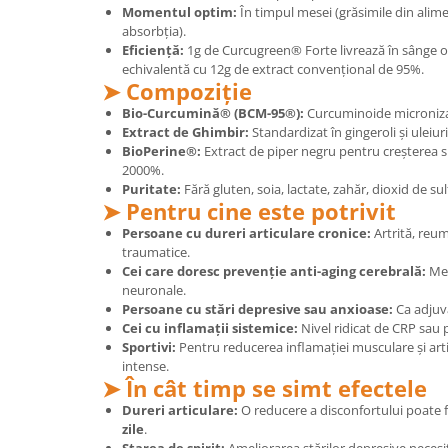
Momentul optim:
În timpul mesei (grăsimile din alim
absorbția).
Eficiență:
1g de Curcugreen® Forte livrează în sânge o
echivalentă cu 12g de extract convențional de 95%.
➤ Compoziție
Bio-Curcumină® (BCM-95®):
Curcuminoide micronizate
Extract de Ghimbir:
Standardizat în gingeroli și uleiur
BioPerine®:
Extract de piper negru pentru creșterea s
2000%.
Puritate:
Fără gluten, soia, lactate, zahăr, dioxid de 
➤ Pentru cine este potrivit
Persoane cu dureri articulare cronice:
Artrită, reum
traumatice.
Cei care doresc prevenție anti-aging cerebrală:
Men
neuronale.
Persoane cu stări depresive sau anxioase:
Ca adjuv
Cei cu inflamații sistemice:
Nivel ridicat de CRP sau
Sportivi:
Pentru reducerea inflamației musculare și ar
intense.
➤ În cât timp se simt efectele
Dureri articulare:
O reducere a disconfortului poate 
zile
.
Starea de spirit:
Ameliorarea stărilor depresive necesi