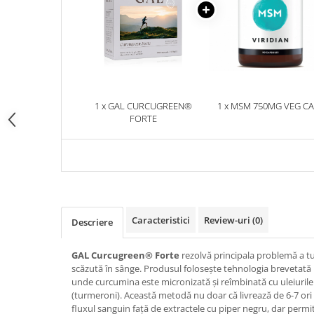
Cătină
Chlorella
Colina
Electroliti
Produse Apicole
1 x GAL CURCUGREEN®
1 x MSM 750MG VEG C
FORTE
Cacao
Caracteristici
Review-uri
(0)
Descriere
GAL Curcugreen® Forte
rezolvă principala problemă a t
scăzută în sânge. Produsul folosește tehnologia brevetată
unde curcumina este micronizată și reîmbinată cu uleiurile 
(turmeroni). Această metodă nu doar că livrează de 6-7 ori
fluxul sanguin față de extractele cu piper negru, dar permi