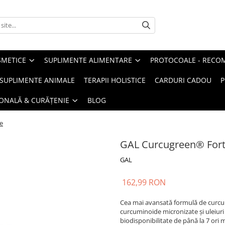
METICE
SUPLIMENTE ALIMENTARE
PROTOCOALE - RECO
I SUPLIMENTE ANIMALE
TERAPII HOLISTICE
CARDURI CADOU
P
SONALĂ & CURĂȚENIE
BLOG
e
GAL Curcugreen® For
GAL
162,99 RON
Cea mai avansată formulă de curcum
curcuminoide micronizate și uleiuri
biodisponibilitate de până la 7 ori 