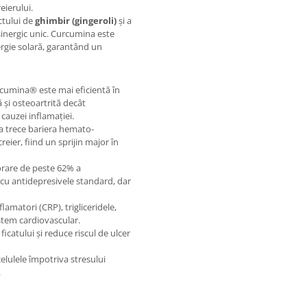
eierului.
ctului de
ghimbir (gingeroli)
și a
inergic unic. Curcumina este
ergie solară, garantând un
rcumina® este mai eficientă în
ă și osteoartrită decât
 cauzei inflamației.
a trece bariera hemato-
reier, fiind un sprijin major în
iorare de peste 62% a
cu antidepresivele standard, dar
lamatori (CRP), trigliceridele,
istem cardiovascular.
ficatului și reduce riscul de ulcer
elulele împotriva stresului
.