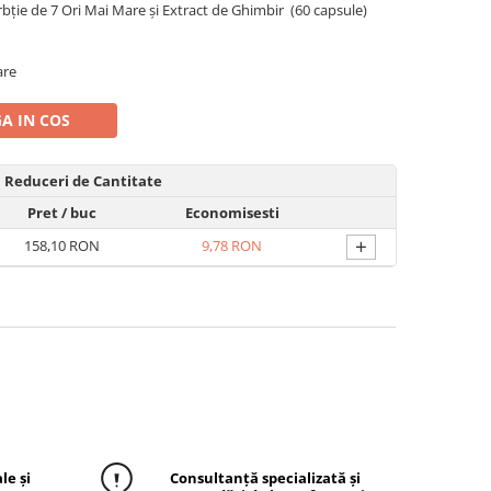
ie de 7 Ori Mai Mare și Extract de Ghimbir (60 capsule)
are
A IN COS
Reduceri de Cantitate
Pret
/ buc
Economisesti
+
158,10 RON
9,78 RON
le și
Consultanță specializată și