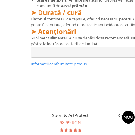
constantă de
4-6 săptămâni
.
➤ Durată / cură
Flaconul conține 60 de capsule, oferind necesarul pentru
2
poate fi continuă, oferind o protecție antioxidantă și ant
➤ Atenționări
Supliment alimentar. A nu se depăși doza recomandată. Nu î
păstra la loc răcoros și ferit de lumină.
Informatii conformitate produs
Sport & ArtProtect
Kids Om
NOU
98,99 RON