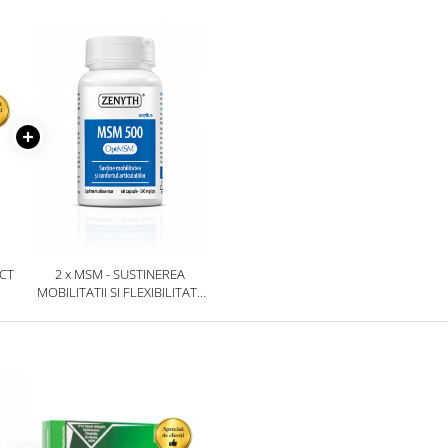
NTE,
ANTIOXIDANT ȘI SUSȚINERE
I
RESPIRATORIE
ECT
2 x MSM - SUSTINEREA
MOBILITATII SI FLEXIBILITATII
ARTICULATIILOR * 60 CPS