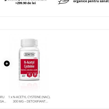
organice pentru sănăt
>299.90 de lei
GRU
1 x N-ACETYL CYSTEINE (NAC),
EGAN
300 MG – DETOXIFIANT
NATURAL, PUTERNIC