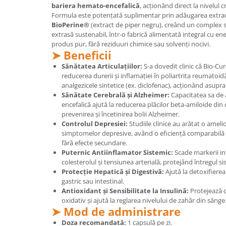
bariera hemato-encefalică
, acționând direct la nivelul cr
Formula este potențată suplimentar prin adăugarea extra
BioPerine®
(extract de piper negru), creând un complex s
extrasă sustenabil, într-o fabrică alimentată integral cu en
produs pur, fără reziduuri chimice sau solvenți nocivi.
➤ Beneficii
Sănătatea Articulațiilor:
S-a dovedit clinic că Bio-Cu
reducerea durerii și inflamației în poliartrita reumatoid
analgezicele sintetice (ex. diclofenac), acționând asupra
Sănătate Cerebrală și Alzheimer:
Capacitatea sa de 
encefalică ajută la reducerea plăcilor beta-amiloide din c
prevenirea și încetinirea bolii Alzheimer.
Controlul Depresiei:
Studiile clinice au arătat o amel
simptomelor depresive, având o eficiență comparabilă 
fără efecte secundare.
Puternic Antiinflamator Sistemic:
Scade markerii inf
colesterolul și tensiunea arterială, protejând întregul s
Protecție Hepatică și Digestivă:
Ajută la detoxifierea 
gastric sau intestinal.
Antioxidant și Sensibilitate la Insulină:
Protejează c
oxidativ și ajută la reglarea nivelului de zahăr din sânge
➤ Mod de administrare
Doza recomandată:
1 capsulă pe zi.