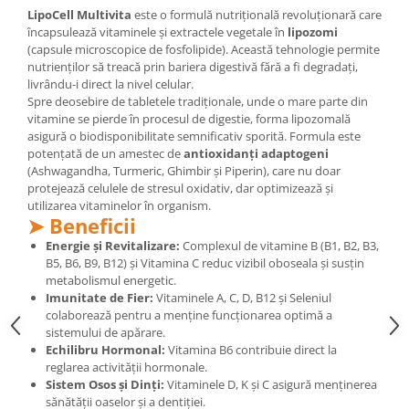
LipoCell Multivita
este o formulă nutrițională revoluționară care
Mary & May
Seleniu
încapsulează vitaminele și extractele vegetale în
lipozomi
COSRX
(capsule microscopice de fosfolipide). Această tehnologie permite
Seminte de in
nutrienților să treacă prin bariera digestivă fără a fi degradați,
BIODANCE
Silimarina
livrându-i direct la nivel celular.
OOTD
Spre deosebire de tabletele tradiționale, unde o mare parte din
Spirulina
Cettua
vitamine se pierde în procesul de digestie, forma lipozomală
asigură o biodisponibilitate semnificativ sporită. Formula este
Ulei de cocos
Haruharu Wonder
potențată de un amestec de
antioxidanți adaptogeni
Medicube
Ulei de peste
(Ashwagandha, Turmeric, Ghimbir și Piperin), care nu doar
protejează celulele de stresul oxidativ, dar optimizează și
ARIUL
Ulei MCT
utilizarea vitaminelor în organism.
Dr. Althea
➤ Beneficii
Vitamina A
DELLA BORN
Energie și Revitalizare:
Complexul de vitamine B (B1, B2, B3,
Vitamina B
B5, B6, B9, B12) și Vitamina C reduc vizibil oboseala și susțin
metabolismul energetic.
Vitamina C
Imunitate de Fier:
Vitaminele A, C, D, B12 și Seleniul
Vitamina D
colaborează pentru a menține funcționarea optimă a
sistemului de apărare.
Vitamina E
Echilibru Hormonal:
Vitamina B6 contribuie direct la
Vitamina K
reglarea activității hormonale.
Sistem Osos și Dinți:
Vitaminele D, K și C asigură menținerea
Zinc
sănătății oaselor și a dentiției.