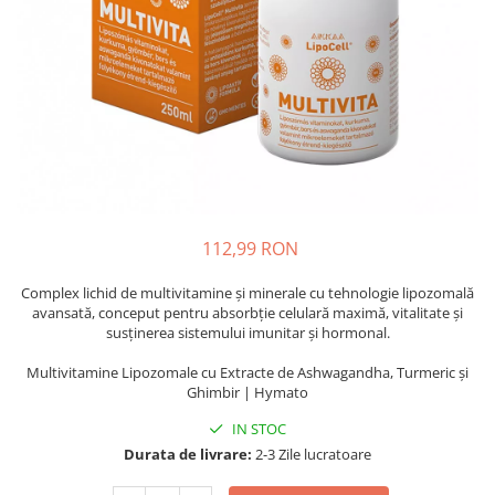
Oase & dinți
Îngrijirea Tenului
Colagen
Zinc Bisglicinat
Piele, păr & unghii
Creme de față
Creatina
Tranzit intestinal
Seruri
Crom
Creme cu SPF
Colesterol & tensiune
Demachiante
Curcumin (Turmeric)
Sănătatea copiilor
Geluri de curățare
Enzime
Performanta sportiva
Ape micelare
Fibre
Sanatate Orala
Tonere
Fier
Alergii
Măști pentru față
112,99 RON
Garcinia
Exfoliante
Anti Intepaturi
Complex lichid de multivitamine și minerale cu tehnologie lipozomală
Creme pentru ochi
Ghimbir
avansată, conceput pentru absorbție celulară maximă, vitalitate și
Balsam buze
susținerea sistemului imunitar și hormonal.
Ginkgo biloba
Îngrijirea Corpului
Ginseng
Multivitamine Lipozomale cu Extracte de Ashwagandha, Turmeric și
Creme de corp
Ghimbir | Hymato
Glucozamina
Loțiuni
IN STOC
Glutation
Unturi de corp
Durata de livrare:
2-3 Zile lucratoare
L-Arginina
Uleiuri de corp