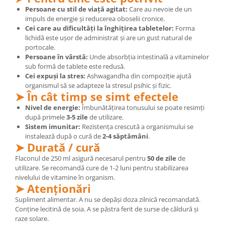
Persoane cu stil de viață agitat:
Care au nevoie de un
impuls de energie și reducerea oboselii cronice.
Cei care au dificultăți la înghițirea tabletelor:
Forma
lichidă este ușor de administrat și are un gust natural de
portocale.
Persoane în vârstă:
Unde absorbția intestinală a vitaminelor
sub formă de tablete este redusă.
Cei expuși la stres:
Ashwagandha din compoziție ajută
organismul să se adapteze la stresul psihic și fizic.
➤ În cât timp se simt efectele
Nivel de energie:
Îmbunătățirea tonusului se poate resimți
după primele
3-5 zile
de utilizare.
Sistem imunitar:
Rezistența crescută a organismului se
instalează după o cură de
2-4 săptămâni
.
➤ Durată / cură
Flaconul de 250 ml asigură necesarul pentru
50 de zile
de
utilizare. Se recomandă cure de 1-2 luni pentru stabilizarea
nivelului de vitamine în organism.
➤ Atenționări
Supliment alimentar. A nu se depăși doza zilnică recomandată.
Conține lecitină de soia. A se păstra ferit de surse de căldură și
raze solare.