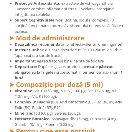
Protecție Antioxidantă:
Extractele de Ashwagandha și
Cătină
Turmeric combat inflamația și stresul oxidativ, protejând
Chlorella
integritatea celulelor.
Suport Cognitiv și Nervos:
Biotina, Iodul și complexul B
Colina
sprijină funcționarea normală a sistemului nervos și sănătatea
psihică.
Electroliti
➤ Mod de administrare
Produse Apicole
Doză zilnică recomandată:
5 ml (echivalentul unei lingurițe).
Instrucțiuni:
Se diluează doza de 5 ml în 100-200 ml de lichid
Cacao
(apă, ceai sau suc de fructe).
Important:
Agitați flaconul bine înainte de folosire.
Depozitare:
După desigilare, produsul
trebuie păstrat
obligatoriu la frigider
și consumat în termen de maximum
1
lună
.
➤ Compoziție per doză (5 ml)
Vitamine:
Vit. C (153 mg), Vit. A (1100 µg), Vit. D3 (6 µg), Vit. E
(12.1 mg), Vit. K (100 µg).
Complex B:
Niacină (B3), Acid Pantotenic (B5), B2, B6, B1, Acid
Folic (B9), Biotină (B7), B12.
Minerale:
Iod (60 µg), Seleniu (30 µg).
Extracte Botanice:
Ashwagandha (5 mg), Curcuma (4 mg),
Ghimbir (0.1 mg), Piperin (0.05 mg).
➤ Pentru cine este potrivit