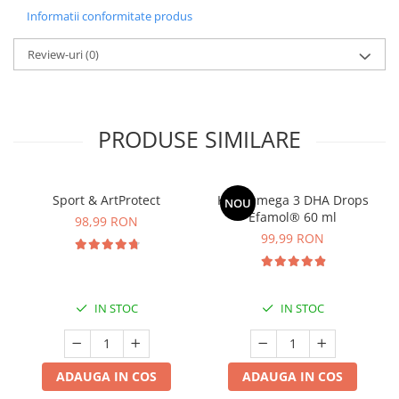
Informatii conformitate produs
Review-uri
(0)
PRODUSE SIMILARE
Sport & ArtProtect
Kids Omega 3 DHA Drops
NOU
Efamol® 60 ml
98,99 RON
99,99 RON
IN STOC
IN STOC
ADAUGA IN COS
ADAUGA IN COS