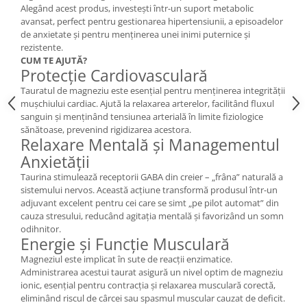
Alegând acest produs, investești într-un suport metabolic
avansat, perfect pentru gestionarea hipertensiunii, a episoadelor
de anxietate și pentru menținerea unei inimi puternice și
rezistente.
CUM TE AJUTĂ?
Protecție Cardiovasculară
Tauratul de magneziu este esențial pentru menținerea integrității
mușchiului cardiac. Ajută la relaxarea arterelor, facilitând fluxul
sanguin și menținând tensiunea arterială în limite fiziologice
sănătoase, prevenind rigidizarea acestora.
Relaxare Mentală și Managementul
Anxietății
Taurina stimulează receptorii GABA din creier – „frâna” naturală a
sistemului nervos. Această acțiune transformă produsul într-un
adjuvant excelent pentru cei care se simt „pe pilot automat” din
cauza stresului, reducând agitația mentală și favorizând un somn
odihnitor.
Energie și Funcție Musculară
Magneziul este implicat în sute de reacții enzimatice.
Administrarea acestui taurat asigură un nivel optim de magneziu
ionic, esențial pentru contracția și relaxarea musculară corectă,
eliminând riscul de cârcei sau spasmul muscular cauzat de deficit.