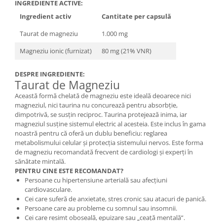
INGREDIENTE ACTIVE:
Ingredient activ
Cantitate per capsulă
Taurat de magneziu
1.000 mg
Magneziu ionic (furnizat)
80 mg (21% VNR)
DESPRE INGREDIENTE:
Taurat de Magneziu
Această formă chelată de magneziu este ideală deoarece nici
magneziul, nici taurina nu concurează pentru absorbție,
dimpotrivă, se susțin reciproc. Taurina protejează inima, iar
magneziul susține sistemul electric al acesteia. Este inclus în gama
noastră pentru că oferă un dublu beneficiu: reglarea
metabolismului celular și protecția sistemului nervos. Este forma
de magneziu recomandată frecvent de cardiologi și experți în
sănătate mintală.
PENTRU CINE ESTE RECOMANDAT?
Persoane cu hipertensiune arterială sau afecțiuni
cardiovasculare.
Cei care suferă de anxietate, stres cronic sau atacuri de panică.
Persoane care au probleme cu somnul sau insomnii.
Cei care resimt oboseală, epuizare sau „ceață mentală”.