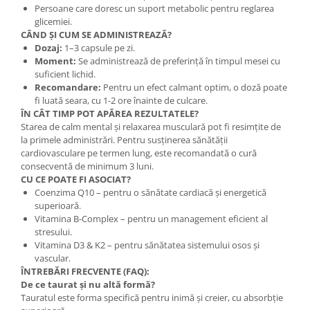
Persoane care doresc un suport metabolic pentru reglarea
glicemiei.
CÂND ȘI CUM SE ADMINISTREAZĂ?
Dozaj:
1–3 capsule pe zi.
Moment:
Se administrează de preferință în timpul mesei cu
suficient lichid.
Recomandare:
Pentru un efect calmant optim, o doză poate
fi luată seara, cu 1-2 ore înainte de culcare.
ÎN CÂT TIMP POT APĂREA REZULTATELE?
Starea de calm mental și relaxarea musculară pot fi resimțite de
la primele administrări. Pentru susținerea sănătății
cardiovasculare pe termen lung, este recomandată o cură
consecventă de minimum 3 luni.
CU CE POATE FI ASOCIAT?
Coenzima Q10 – pentru o sănătate cardiacă și energetică
superioară.
Vitamina B-Complex – pentru un management eficient al
stresului.
Vitamina D3 & K2 – pentru sănătatea sistemului osos și
vascular.
ÎNTREBĂRI FRECVENTE (FAQ):
De ce taurat și nu altă formă?
Tauratul este forma specifică pentru inimă și creier, cu absorbție