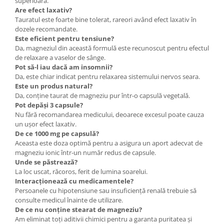
superioară.
Are efect laxativ?
Tauratul este foarte bine tolerat, rareori având efect laxativ în
dozele recomandate.
Este eficient pentru tensiune?
Da, magneziul din această formulă este recunoscut pentru efectul
de relaxare a vaselor de sânge.
Pot să-l iau dacă am insomnii?
Da, este chiar indicat pentru relaxarea sistemului nervos seara.
Este un produs natural?
Da, conține taurat de magneziu pur într-o capsulă vegetală.
Pot depăși 3 capsule?
Nu fără recomandarea medicului, deoarece excesul poate cauza
un ușor efect laxativ.
De ce 1000 mg pe capsulă?
Aceasta este doza optimă pentru a asigura un aport adecvat de
magneziu ionic într-un număr redus de capsule.
Unde se păstrează?
La loc uscat, răcoros, ferit de lumina soarelui.
Interacționează cu medicamentele?
Persoanele cu hipotensiune sau insuficiență renală trebuie să
consulte medicul înainte de utilizare.
De ce nu conține stearat de magneziu?
Am eliminat toți aditivii chimici pentru a garanta puritatea și