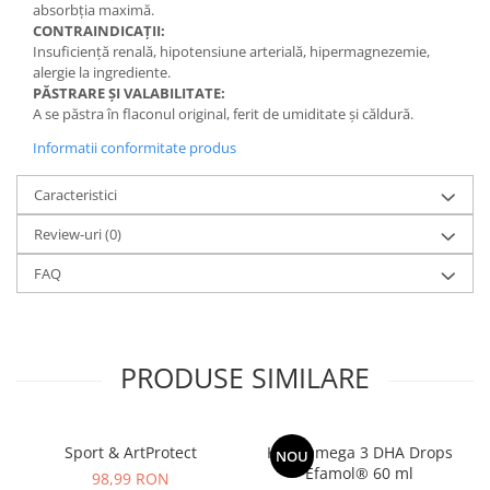
absorbția maximă.
CONTRAINDICAȚII:
Insuficiență renală, hipotensiune arterială, hipermagnezemie,
alergie la ingrediente.
PĂSTRARE ȘI VALABILITATE:
A se păstra în flaconul original, ferit de umiditate și căldură.
Informatii conformitate produs
Caracteristici
Review-uri
(0)
FAQ
PRODUSE SIMILARE
Sport & ArtProtect
Kids Omega 3 DHA Drops
NOU
Efamol® 60 ml
98,99 RON