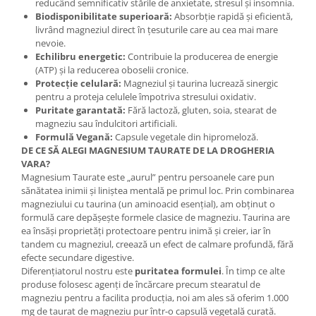
reducând semnificativ stările de anxietate, stresul și insomnia.
Cătină
Biodisponibilitate superioară:
Absorbție rapidă și eficientă,
livrând magneziul direct în țesuturile care au cea mai mare
Chlorella
nevoie.
Colina
Echilibru energetic:
Contribuie la producerea de energie
(ATP) și la reducerea oboselii cronice.
Electroliti
Protecție celulară:
Magneziul și taurina lucrează sinergic
pentru a proteja celulele împotriva stresului oxidativ.
Produse Apicole
Puritate garantată:
Fără lactoză, gluten, soia, stearat de
Cacao
magneziu sau îndulcitori artificiali.
Formulă Vegană:
Capsule vegetale din hipromeloză.
DE CE SĂ ALEGI MAGNESIUM TAURATE DE LA DROGHERIA
VARA?
Magnesium Taurate este „aurul” pentru persoanele care pun
sănătatea inimii și liniștea mentală pe primul loc. Prin combinarea
magneziului cu taurina (un aminoacid esențial), am obținut o
formulă care depășește formele clasice de magneziu. Taurina are
ea însăși proprietăți protectoare pentru inimă și creier, iar în
tandem cu magneziul, creează un efect de calmare profundă, fără
efecte secundare digestive.
Diferențiatorul nostru este
puritatea formulei
. În timp ce alte
produse folosesc agenți de încărcare precum stearatul de
magneziu pentru a facilita producția, noi am ales să oferim 1.000
mg de taurat de magneziu pur într-o capsulă vegetală curată.