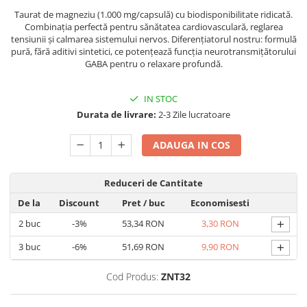
Geluri de duș
L-Carnitina
Taurat de magneziu (1.000 mg/capsulă) cu biodisponibilitate ridicată.
Scruburi
Combinația perfectă pentru sănătatea cardiovasculară, reglarea
L-Glutamina
tensiunii și calmarea sistemului nervos. Diferențiatorul nostru: formulă
Protecție Solară
Lecitina
pură, fără aditivi sintetici, ce potențează funcția neurotransmițătorului
GABA pentru o relaxare profundă.
Creme SPF față
Maca
Creme SPF corp
Magneziu
IN STOC
Spray SPF
Miere de Manuka
Durata de livrare:
2-3 Zile lucratoare
Uleiuri bronzare
After Sun
MSM
ADAUGA IN COS
Acceleratoare bronz
Multivitamine
Igienă Personală
Omega
Reduceri de Cantitate
Deodorante
Palmier pitic
De la
Discount
Pret
/ buc
Economisesti
Mâini și Unghii
Probiotice
+
2
buc
-3%
53,34 RON
3,30 RON
Creme mâini
Proteine din zer (Whey Protein)
+
3
buc
-6%
51,69 RON
9,90 RON
Tratamente unghii
Quercetin
Cosmetice coreene
Cod Produs:
ZNT32
Resveratrol
Beauty of Joseon
Scortisoara
PETITFEE