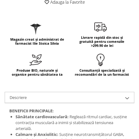
Adauga la Favorite
Mary & May
Seleniu
COSRX
Seminte de in
BIODANCE
Silimarina
OOTD
Spirulina
Livrare rapidă din stoc și
Magazin creat și administrat de
Cettua
gratuită pentru comenzile
farmacist Ilie Stoica Silvia
>299.90 de lei
Ulei de cocos
Haruharu Wonder
Medicube
Ulei de peste
ARIUL
Ulei MCT
Produse BIO, naturale și
Consultanță specializată și
Dr. Althea
organice pentru sănătatea ta
recomandări de la un farmacist
Vitamina A
DELLA BORN
Vitamina B
Vitamina C
Descriere
Vitamina D
BENEFICII PRINCIPALE:
Vitamina E
Sănătate cardiovasculară:
Reglează ritmul cardiac, susține
contracția musculară a inimii și stabilizează tensiunea
Vitamina K
arterială.
Zinc
Calmare și Anxiolitic:
Susține neurotransmițătorul GABA,